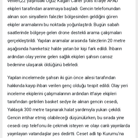
verilen,22 yaşındaki Oğuz Kağan Caner polis itfaiye AFAD
ekipleri tarafından aranmaya başladı. Gencin telefonundan
alınan son sinyallerin falezler bölgesinden geldiğini gören
ekipler aramalarını bu noktada yoğunlaştırdı. Bugün sabah
saatlerinde bölgeye gelen drone destekli arama çalışmaları
gerçekleştirildi. Yapılan aramalar arasında falezlerin 20 metre
aşağısında hareketsiz halde yatan bir kişi fark edildi. İhbarın
ardından olay yerine gelen sağlık ekipleri şahsın cansız
bedenine ulaşarak öldüğünü belirledi.
Yapılan incelemede şahsın iki gün önce ailesi tarafından
hakkında kayıp ihbarı verilen genç olduğu tespit edildi. Olay yeri
inceleme ekiplerini çalışmalarının ardından itfaiye ekipleri
tarafından getirilen basket sedye ile alınan gencin cesedi,
Yaklaşık 300 metre taşınarak halat yardımıyla yukarı çekildi.
Gencin intihar etmiş olabileceği düşünülürken, bu sırada yine
cesedi cep telefonu ile çekmek isteyen ve olayı canlı yayınlarda
yayınlayan vatandaşlar pes dedirtti. Ceset adli tıp Kurumu'na