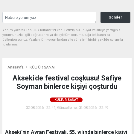
Gonder
Yorum yazarak Topluluk Kuralları’nı kabul etmiş bulunuyor ve siteye yaptığınız
yorumunuzla ilgili doğrudan veya dolaylı tüm sorumluluğu tek başınıza
üstleniyorsunuz. Yazılan tüm yorumlardan site yönetimi hiçbir şekilde sorumlu
tutulamaz.
Anasayfa
KÜLTÜR SANAT
Akseki'de festival coşkusu! Safiye
Soyman binlerce kişiyi çoşturdu
KÜLTÜR SANAT
02.08.2026 - 22:41, Güncelleme: 02.08.2026 - 22:49
Akseki'nin Ayran Festivali, 55. yılında binlerce kişiyi