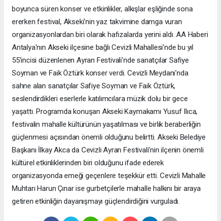
boyunca süren konser ve etkinlikler, alkışlar eşliğinde sona
ererken festival, Akseki'nin yaz takvimine damga vuran
organizasyonlardan biri olarak hafızalarda yerini aldı. AA Haberi
Antalya'nın Akseki ilçesine bağlı Cevizli Mahallesi'nde bu yıl
55'incisi düzenlenen Ayran Festivali'nde sanatçılar Safiye
Soyman ve Faik Öztürk konser verdi. Cevizli Meydanı'nda
sahne alan sanatçılar Safiye Soyman ve Faik Öztürk,
seslendirdikleri eserlerle katılımcılara müzik dolu bir gece
yaşattı. Programda konuşan Akseki Kaymakamı Yusuf Ilıca,
festivalin mahalle kültürünün yaşatılması ve birlik beraberliğin
güçlenmesi açısından önemli olduğunu belirtti. Akseki Belediye
Başkanı İlkay Akca da Cevizli Ayran Festivali'nin ilçenin önemli
kültürel etkinliklerinden biri olduğunu ifade ederek
organizasyonda emeği geçenlere teşekkür etti. Cevizli Mahalle
Muhtarı Harun Çınar ise gurbetçilerle mahalle halkını bir araya
getiren etkinliğin dayanışmayı güçlendirdiğini vurguladı.