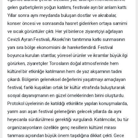
eğlence alanına çevirdi. Özellikle yaz tatili için memleketlerine
gelen gurbetçilerin yoğun katılımı, festivale ayrı bir anlam kattı.
Yıllar sonra aynı meydanda buluşan dostlar ve akrabalar,
konser öncesi ve sonrasında hasret giderirken ortaya samimi
ve sıcak görüntüler çıktı. Her yıl binlerce ziyaretçiyi ağırlayan
Cevizli Ayran Festivali, Akseki'nin tanıtımına katkı sunmasının
yanı sıra bölge ekonomisini de hareketlendirdi. Festival
boyunca kurulan stantlar, yöresel ürünler ve ikramlar büyük ilgi
görürken, ziyaretçiler Torosların doğal atmosferinde hem
kültürel bir etkinliğe katılmanın hem de yaz akşamının tadını
çıkardı. Bölgenin geleneksel değerlerini yaşatmayı amaçlayan
festival, farklı kuşakları ortak bir kültür etrafında buluşturarak
sosyal dayanışmanın en güzel örneklerinden birini oluşturdu.
Protokol üyelerinin de katıldığı etkinlikte yapılan konuşmalarda,
yarım asrı aşan festival geleneğinin gelecek yıllarda da aynı
heyecanla sürdürülmesi gerektiği vurgulandı. Katılımcılar, bu tür
organizasyonların özellikle genç nesillerin kültürel mirası
tanıması açısından büyük önem taşıdığına dikkat çekti. Gece