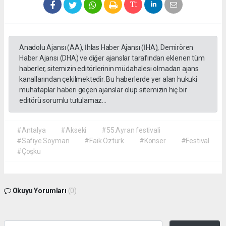
Anadolu Ajansı (AA), İhlas Haber Ajansı (İHA), Demirören
Haber Ajansı (DHA) ve diğer ajanslar tarafından eklenen tüm
haberler, sitemizin editörlerinin müdahalesi olmadan ajans
kanallarından çekilmektedir. Bu haberlerde yer alan hukuki
muhataplar haberi geçen ajanslar olup sitemizin hiç bir
editörü sorumlu tutulamaz...
#Antalya
#Akseki
#55.Ayran festivali
#Safiye Soyman
#Faik Öztürk
#Konser
#Festival
#Çoşku
Okuyu Yorumları
(0)