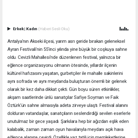
Erkek
|
Kadın
(Haberi Sesli Oku)
Antalya'nın Akseki ilçesi, yarım asrı geride bırakan geleneksel
Ayran Festivali'nin 55'inci yılında yine büyük bir coşkuya sahne
oldu. Cevizli Mahallesi'nde düzenlenen festival, yalnızca bir
eğlence organizasyonu olmanın ötesinde, yıllardır ilçenin
kültürel hafızasını yaşatan, gurbetçiler ile mahalle sakinlerini
aynı sofrada ve aynı meydanda buluşturan önemli bir gelenek
olarak bir kez daha dikkat çekti. Gün boyu süren etkinlikler,
akşam saatlerinde ünlü sanatçılar Safiye Soyman ve Faik
Öztürk'ün sahne almasıyla adeta zirveye ulaştı. Festival alanını
dolduran vatandaşlar, sanatçıların seslendirdiği sevilen eserlerle
unutulmaz bir gece yaşadı. Şarkılara hep bir ağızdan eşlik eden
kalabalık, zaman zaman oyun havalarıyla meydanı açık hava