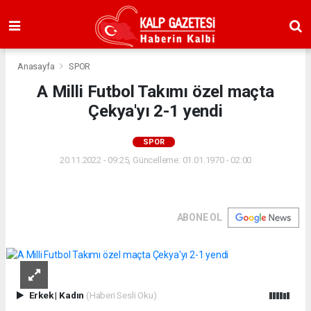
Anasayfa
SPOR
A Milli Futbol Takımı özel maçta
Çekya'yı 2-1 yendi
SPOR
20.11.2022 - 09:25, Güncelleme: 01.01.1970 - 02:00
ABONE OL
Erkek
|
Kadın
(Haberi Sesli Oku)