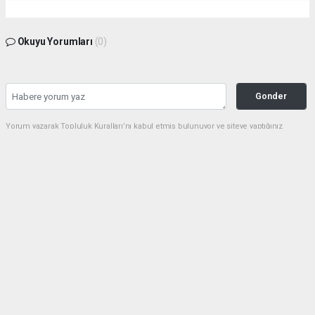
Okuyu Yorumları
(0)
Gonder
Yorum yazarak Topluluk Kuralları’nı kabul etmiş bulunuyor ve siteye yaptığınız
yorumunuzla ilgili doğrudan veya dolaylı tüm sorumluluğu tek başınıza
üstleniyorsunuz. Yazılan tüm yorumlardan site yönetimi hiçbir şekilde sorumlu
tutulamaz.
Anasayfa
SİYASET
Davutoğlu'ndan siyaseti sarsan
karar! Gelecek Partisi kapanıyor
SİYASET
29.07.2026 - 22:23, Güncelleme: 29.07.2026 - 22:54