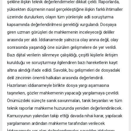
şekline ilişkin teknik değerlendirmeler dikkat çekti. Raporlarda,
yüksekten düşmenin nasıl gerçekleştiğine ilişkin farklı ihtimaller
üzerinde durulurken, olayın tüm yönleriyle adli soruşturma
kapsamında değerlendirilmesi gerektiği vurgulandı. Dosyaya
giren uzman görüşleri de mahkemenin inceleyeceği deliller
arasında yer aldı. İddianamede yalnızca olay anına değil, olay
sonrasında yaşandığı öne sürülen gelişmelere de yer verildi.
Bazı dijital verilerin silinmeye çalışıldığı, çeşitli kişilerle iletişim
kurulduğu ve soruşturmayı ilgilendiren bazı hareketlerin kayıt
altına alındığı ifade edildi. Savcılık, bu gelişmeleri de dosyadaki
delil zincirinin önemli halkaları arasında değerlendirdi.
Hazırlanan iddianameyle birlikte dosya yargı aşamasına
taşınırken, gözler mahkemenin yapacağı yargılamaya çevrildi.
Önümüzdeki süreçte sanık savunmaları, tanık beyanları ve tüm
teknik raporlar mahkeme huzurunda yeniden değerlendirilecek.
Kamuoyunun yakından takip ettiği davada nihai karar, yapılacak
yargılamanın ardından mahkeme tarafından verilecek.
İddianamede yer alan değerlendirmeler savcılığın iddialarını