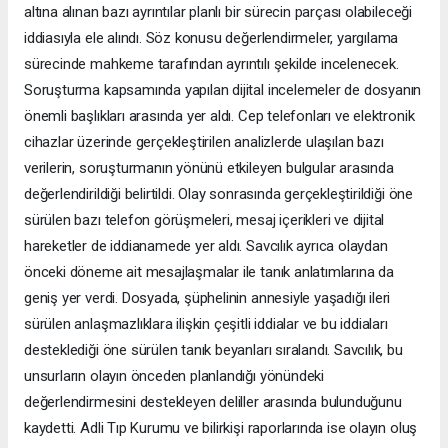
altına alınan bazı ayrıntılar planlı bir sürecin parçası olabileceği
iddiasıyla ele alındı. Söz konusu değerlendirmeler, yargılama
sürecinde mahkeme tarafından ayrıntılı şekilde incelenecek.
Soruşturma kapsamında yapılan dijital incelemeler de dosyanın
önemli başlıkları arasında yer aldı. Cep telefonları ve elektronik
cihazlar üzerinde gerçekleştirilen analizlerde ulaşılan bazı
verilerin, soruşturmanın yönünü etkileyen bulgular arasında
değerlendirildiği belirtildi. Olay sonrasında gerçekleştirildiği öne
sürülen bazı telefon görüşmeleri, mesaj içerikleri ve dijital
hareketler de iddianamede yer aldı. Savcılık ayrıca olaydan
önceki döneme ait mesajlaşmalar ile tanık anlatımlarına da
geniş yer verdi. Dosyada, şüphelinin annesiyle yaşadığı ileri
sürülen anlaşmazlıklara ilişkin çeşitli iddialar ve bu iddiaları
desteklediği öne sürülen tanık beyanları sıralandı. Savcılık, bu
unsurların olayın önceden planlandığı yönündeki
değerlendirmesini destekleyen deliller arasında bulunduğunu
kaydetti. Adli Tıp Kurumu ve bilirkişi raporlarında ise olayın oluş