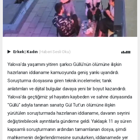
Erkek
|
Kadın
(Haberi Sesli Oku)
Yalova'da yaşamını yitiren şarkıcı Güllü'nün ölümüne ilişkin
hazırlanan iddianame kamuoyunda geniş yankı uyandırdı.
Soruşturma dosyasına giren teknik incelemeler, tanık
anlatımları ve dijital bulgular davaya yeni bir boyut kazandırdı.
Yalova'da geçtiğimiz yıl hayatını kaybeden ve sahne dünyasında
"Güllü" adıyla tanınan sanatçı Gül Tut'un ölümüne ilişkin
yürütülen soruşturmada hazırlanan iddianame, davanın seyrini
değiştirebilecek ayrıntılarla gündeme geldi. Yaklaşık 11 ay süren
kapsamlı soruşturmanın ardından tamamlanan dosya, şimdi
mahkemenin değerlendirmesine sunulurken, iddianamede yer