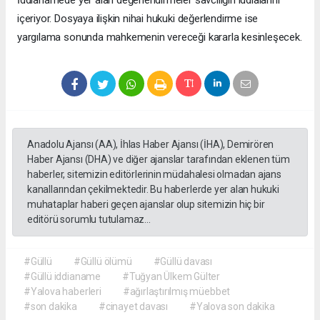
içeriyor. Dosyaya ilişkin nihai hukuki değerlendirme ise
yargılama sonunda mahkemenin vereceği kararla kesinleşecek.
Anadolu Ajansı (AA), İhlas Haber Ajansı (İHA), Demirören
Haber Ajansı (DHA) ve diğer ajanslar tarafından eklenen tüm
haberler, sitemizin editörlerinin müdahalesi olmadan ajans
kanallarından çekilmektedir. Bu haberlerde yer alan hukuki
muhataplar haberi geçen ajanslar olup sitemizin hiç bir
editörü sorumlu tutulamaz...
#Güllü
#Güllü ölümü
#Güllü davası
#Güllü iddianame
#Tuğyan Ülkem Gülter
#Yalova haberleri
#ağırlaştırılmış müebbet
#son dakika
#cinayet davası
#Yalova son dakika