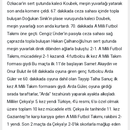
Özkacar'ın sert şutunda kaleci Koubek, meşin yuvarlağı yatarak
son anda kornere çeldi. 67. dakikada ceza sahası içinde topla
buluşan Doğukan Sinik'in plase vuruşunda kaleci Doubek,
meşin yuvarlağı son anda kurtardı. 70. dakikada A Milli Futbol
Takımı öne geçti. Cengiz Ünder'in pasıyla ceza sahası sağ
çaprazda topla buluşan Hakan Çalhanoğlu'nun sert şutunda
meşin yuvarlak direk dibinden ağlarla buluştu: 2-1. A Milli Futbol
Takımı, mücadeleyi 2-1 kazandı. 4 futbolcu ilk kez A Milli Takım
forması giydi Bu maçta ilk 11'de başlayan Samet Akaydin ve
Onur Bulut ile 68 dakikada oyuna giren genç futbolcu Arda
Güler ve 60. dakikada oyuna dahil olan Tayyip Talha Sanuç ilk
kez A Milli Takım formasını giydi. Arda Güler, oyuna girdiği
sırada taraftarlar, "Arda" tezahüratı yaparak ayakta alkışladı.
Milliler Çekya'yı 5. kez yendi Türkiye, 4'ü resmi, 6'sı özel olmak
üzere toplam 10 kez mücadele etti. Çekya ile tarihinde 11. kez
Gaziantep'te karşı karşıya gelen A Milli Futbol Takımı, rakibini 2-
1 yendi. Son 2 maçta da Çekya'yı 2-0'lık skorlarla mağlup eden