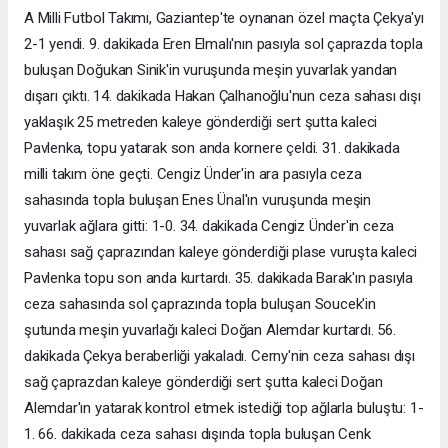
A Milli Futbol Takımı, Gaziantep'te oynanan özel maçta Çekya'yı
2-1 yendi. 9. dakikada Eren Elmalı'nın pasıyla sol çaprazda topla
buluşan Doğukan Sinik'in vuruşunda meşin yuvarlak yandan
dışarı çıktı. 14. dakikada Hakan Çalhanoğlu'nun ceza sahası dışı
yaklaşık 25 metreden kaleye gönderdiği sert şutta kaleci
Pavlenka, topu yatarak son anda kornere çeldi. 31. dakikada
milli takım öne geçti. Cengiz Ünder'in ara pasıyla ceza
sahasında topla buluşan Enes Ünal'ın vuruşunda meşin
yuvarlak ağlara gitti: 1-0. 34. dakikada Cengiz Ünder'in ceza
sahası sağ çaprazından kaleye gönderdiği plase vuruşta kaleci
Pavlenka topu son anda kurtardı. 35. dakikada Barak'ın pasıyla
ceza sahasında sol çaprazında topla buluşan Soucek'in
şutunda meşin yuvarlağı kaleci Doğan Alemdar kurtardı. 56.
dakikada Çekya beraberliği yakaladı. Cerny'nin ceza sahası dışı
sağ çaprazdan kaleye gönderdiği sert şutta kaleci Doğan
Alemdar'ın yatarak kontrol etmek istediği top ağlarla buluştu: 1-
1. 66. dakikada ceza sahası dışında topla buluşan Cenk