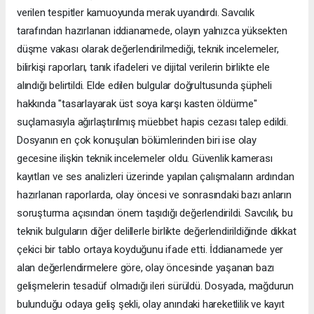
verilen tespitler kamuoyunda merak uyandırdı. Savcılık
tarafından hazırlanan iddianamede, olayın yalnızca yüksekten
düşme vakası olarak değerlendirilmediği, teknik incelemeler,
bilirkişi raporları, tanık ifadeleri ve dijital verilerin birlikte ele
alındığı belirtildi. Elde edilen bulgular doğrultusunda şüpheli
hakkında "tasarlayarak üst soya karşı kasten öldürme"
suçlamasıyla ağırlaştırılmış müebbet hapis cezası talep edildi.
Dosyanın en çok konuşulan bölümlerinden biri ise olay
gecesine ilişkin teknik incelemeler oldu. Güvenlik kamerası
kayıtları ve ses analizleri üzerinde yapılan çalışmaların ardından
hazırlanan raporlarda, olay öncesi ve sonrasındaki bazı anların
soruşturma açısından önem taşıdığı değerlendirildi. Savcılık, bu
teknik bulguların diğer delillerle birlikte değerlendirildiğinde dikkat
çekici bir tablo ortaya koyduğunu ifade etti. İddianamede yer
alan değerlendirmelere göre, olay öncesinde yaşanan bazı
gelişmelerin tesadüf olmadığı ileri sürüldü. Dosyada, mağdurun
bulunduğu odaya geliş şekli, olay anındaki hareketlilik ve kayıt