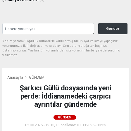
Gonder
Yorum yazarak Topluluk Kuralları’nı kabul etmiş bulunuyor ve siteye yaptığınız
yorumunuzla ilgili doğrudan veya dolaylı tüm sorumluluğu tek başınıza
üstleniyorsunuz. Yazılan tüm yorumlardan site yönetimi hiçbir şekilde sorumlu
tutulamaz.
Anasayfa
GÜNDEM
Şarkıcı Güllü dosyasında yeni
perde: İddianamedeki çarpıcı
ayrıntılar gündemde
GÜNDEM
02.08.2026 - 12:13, Güncelleme: 03.08.2026 - 13:56