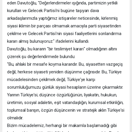
eden Davutoğlu, "Değerlendirmeler ışığında, partimizin yetkili
kurulları ve Gelecek Partisi'ni bugüne taşıyan dava
arkadaşlarımızla yaptığımız istişareler neticesinde, kirlenmiş
siyasi iklimin bir parçası olmamak amacıyla parti siyasetinden
çekilme ve Gelecek Partisi'nin siyasi faaliyetlerini sonlandırma
kararı almış bulunuyoruz." ifadelerini kullandı.
Davutoğlu, bu kararın "bir teslimiyet kararı" olmadığının altını
çizerek şu değerlendirmede bulundu:
"Bu, ahlaki bir mesafe koyma kararıdır. Bu, siyasetten vazgeçiş
değil, herkese siyaseti yeniden düşünme çağrısıdır. Bu, Türkiye
mücadelesinden çekilmek değil, Türkiye'ye karşı
sorumluluğumuzu günlük siyasi hesapların üzerine çıkarmaktır.
Yarının Türkiye'si; düşünce özgürlüğünün, liyakatin, hukukun,
üretimin, sosyal adaletin, eşit vatandaşlığın, kurumsal etkinliğin,
toplumsal barışın, özgün düşüncenin ve stratejik aklın Türkiye'si
olmalıdır.
Bizim mücadelemiz, herhangi bir makamla başlamadığı gibi