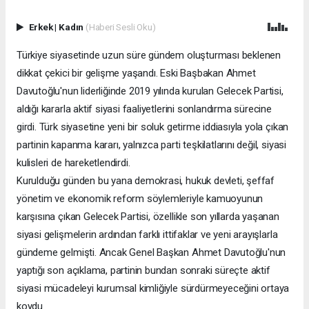
Erkek
|
Kadın
(Haberi Sesli Oku)
Türkiye siyasetinde uzun süre gündem oluşturması beklenen
dikkat çekici bir gelişme yaşandı. Eski Başbakan Ahmet
Davutoğlu'nun liderliğinde 2019 yılında kurulan Gelecek Partisi,
aldığı kararla aktif siyasi faaliyetlerini sonlandırma sürecine
girdi. Türk siyasetine yeni bir soluk getirme iddiasıyla yola çıkan
partinin kapanma kararı, yalnızca parti teşkilatlarını değil, siyasi
kulisleri de hareketlendirdi.
Kurulduğu günden bu yana demokrasi, hukuk devleti, şeffaf
yönetim ve ekonomik reform söylemleriyle kamuoyunun
karşısına çıkan Gelecek Partisi, özellikle son yıllarda yaşanan
siyasi gelişmelerin ardından farklı ittifaklar ve yeni arayışlarla
gündeme gelmişti. Ancak Genel Başkan Ahmet Davutoğlu'nun
yaptığı son açıklama, partinin bundan sonraki süreçte aktif
siyasi mücadeleyi kurumsal kimliğiyle sürdürmeyeceğini ortaya
koydu.