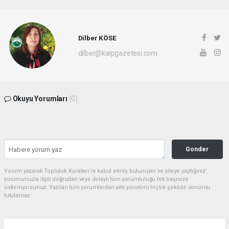
Dilber KÖSE
dilber@kalpgazetesi.com
Okuyu Yorumları
(0)
Gonder
Yorum yazarak Topluluk Kuralları’nı kabul etmiş bulunuyor ve siteye yaptığınız
yorumunuzla ilgili doğrudan veya dolaylı tüm sorumluluğu tek başınıza
üstleniyorsunuz. Yazılan tüm yorumlardan site yönetimi hiçbir şekilde sorumlu
tutulamaz.