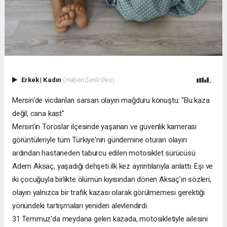
Erkek
|
Kadın
(Haberi Sesli Oku)
Mersin'de vicdanları sarsan olayın mağduru konuştu: "Bu kaza
değil, cana kast"
Mersin'in Toroslar ilçesinde yaşanan ve güvenlik kamerası
görüntüleriyle tüm Türkiye'nin gündemine oturan olayın
ardından hastaneden taburcu edilen motosiklet sürücüsü
Adem Aksaç, yaşadığı dehşeti ilk kez ayrıntılarıyla anlattı. Eşi ve
iki çocuğuyla birlikte ölümün kıyısından dönen Aksaç'ın sözleri,
olayın yalnızca bir trafik kazası olarak görülmemesi gerektiği
yönündeki tartışmaları yeniden alevlendirdi.
31 Temmuz'da meydana gelen kazada, motosikletiyle ailesini