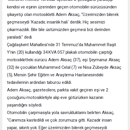
kendisi ve eşinin üzerinden geçen otomobilin sürücüsünden
şikayetçi olan motosikletli Adem Aksaç, "Üzerimizden bilerek
geçmeseydi 'Kazadır, insanlık hali.' derdik. Hiç sesimizi
çıkarmazdık. Bile bile üstümüzden geçmesi bizi derinden
yaraladı." dedi.
Çağdaşkent Mahallesi'nde 31 Temmuz'da Muhammet Raşit
Y'nin (20) kullandığı 34 KVA 057 plakalı otomobilin çarptığı
motosikletteki sürücü Adem Aksaç (37), eşi Şeymanur Aksaç
(32) ile çocukları Muhammed Celal (7) ve Nisa Zübeyde Aksaç
(5), Mersin Şehir Eğitim ve Araştırma Hastanesindeki
tedavilerinin ardından taburcu edildi.
Adem Aksaç, gazetecilere, parkta vakit geçiren eşi ve 2
çocuğunu motosikletiyle alıp eve götürürken kazanın
yaşandığını söyledi.
Otomobilin çarpmasıyla yola savrulduklarını belirten Aksaç,
"Canımıza kastedildi ve çok zorumuza gitti. Kazadır insan
yapar, sıkıntı yok. Eğer üzerimizden bilerek geçmeseydi