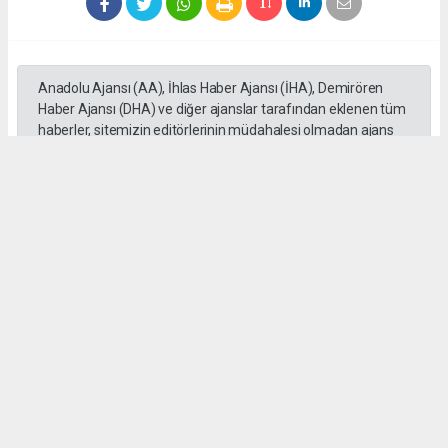
Anadolu Ajansı (AA), İhlas Haber Ajansı (İHA), Demirören
Haber Ajansı (DHA) ve diğer ajanslar tarafından eklenen tüm
haberler, sitemizin editörlerinin müdahalesi olmadan ajans
kanallarından çekilmektedir. Bu haberlerde yer alan hukuki
muhataplar haberi geçen ajanslar olup sitemizin hiç bir
editörü sorumlu tutulamaz...
#Mersin
#Motosiklet
#Otomobil
#üzerinden geçti
#Adem Aksaç
#kaza
Okuyu Yorumları
(0)
Gonder