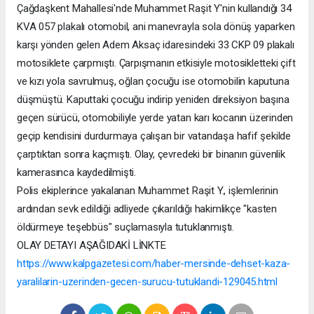
Çağdaşkent Mahallesi'nde Muhammet Raşit Y'nin kullandığı 34
KVA 057 plakalı otomobil, ani manevrayla sola dönüş yaparken
karşı yönden gelen Adem Aksaç idaresindeki 33 CKP 09 plakalı
motosiklete çarpmıştı. Çarpışmanın etkisiyle motosikletteki çift
ve kızı yola savrulmuş, oğlan çocuğu ise otomobilin kaputuna
düşmüştü. Kaputtaki çocuğu indirip yeniden direksiyon başına
geçen sürücü, otomobiliyle yerde yatan karı kocanın üzerinden
geçip kendisini durdurmaya çalışan bir vatandaşa hafif şekilde
çarptıktan sonra kaçmıştı. Olay, çevredeki bir binanın güvenlik
kamerasınca kaydedilmişti.
Polis ekiplerince yakalanan Muhammet Raşit Y., işlemlerinin
ardından sevk edildiği adliyede çıkarıldığı hakimlikçe "kasten
öldürmeye teşebbüs" suçlamasıyla tutuklanmıştı.
OLAY DETAYI AŞAĞIDAKİ LİNKTE
https://www.kalpgazetesi.com/haber-mersinde-dehset-kaza-
yaralilarin-uzerinden-gecen-surucu-tutuklandi-129045.html