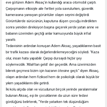
eve götüren Adem Aksaç'ın kullandığı araca otomobil çarptı.
Çarpışmanın etkisiyle aile fertleri yola savrulurken, güvenlik
kamerasına yansıyan görüntüler olayın seyrini değiştirdi.
Görüntülerde sürücünün, kaputuna düşen çocuğu indirdikten
sonra yeniden direksiyon başına geçerek yerde yatan anne ve
babanın üzerinden geçtiği anlar kamuoyunda büyük infial
yarattı.
Tedavisinin ardından konuşan Adem Aksaç, yaşadıklarının basit
bir trafik kazası olarak değerlendirilemeyeceğini söyledi. "Kaza
olur, insan hata yapabilir. Çarpıp dursaydı hiçbir şey
söylemezdik. 'Allah'tan geldi' der geçerdik. Ama üzerimizden
bilerek geçmesi bizim için kazanın ötesine geçti." diyen Aksaç,
olayın ardından hem fiziksel hem de psikolojik olarak büyük bir
yıkım yaşadıklarını dile getirdi.
İki kolu alçıda olan ve vücudunun birçok yerinde yaralanmalar
bulunan Aksaç, eşi ile çocuklarının da uzun süre tedavi
gördüğünü belirterek, "Yerde yatarken tek düşündüğüm