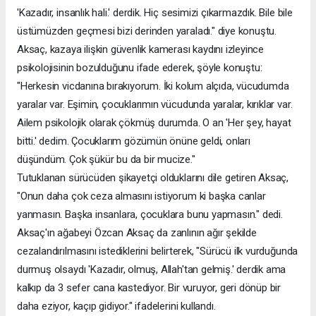
'Kazadır, insanlık hali.' derdik. Hiç sesimizi çıkarmazdık. Bile bile
üstümüzden geçmesi bizi derinden yaraladı." diye konuştu.
Aksaç, kazaya ilişkin güvenlik kamerası kaydını izleyince
psikolojisinin bozulduğunu ifade ederek, şöyle konuştu:
"Herkesin vicdanına bırakıyorum. İki kolum alçıda, vücudumda
yaralar var. Eşimin, çocuklarımın vücudunda yaralar, kırıklar var.
Ailem psikolojik olarak çökmüş durumda. O an 'Her şey, hayat
bitti.' dedim. Çocuklarım gözümün önüne geldi, onları
düşündüm. Çok şükür bu da bir mucize."
Tutuklanan sürücüden şikayetçi olduklarını dile getiren Aksaç,
"Onun daha çok ceza almasını istiyorum ki başka canlar
yanmasın. Başka insanlara, çocuklara bunu yapmasın." dedi.
Aksaç'ın ağabeyi Özcan Aksaç da zanlının ağır şekilde
cezalandırılmasını istediklerini belirterek, "Sürücü ilk vurduğunda
durmuş olsaydı 'Kazadır, olmuş, Allah'tan gelmiş.' derdik ama
kalkıp da 3 sefer cana kastediyor. Bir vuruyor, geri dönüp bir
daha eziyor, kaçıp gidiyor." ifadelerini kullandı.