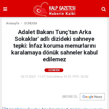
Anasayfa
GÜNDEM
Adalet Bakanı Tunç'tan Arka
Sokaklar' adlı dizideki sahneye
tepki: İnfaz koruma memurlarını
karalamaya dönük sahneler kabul
edilemez
GÜNDEM
03.12.2023 - 11:37, Güncelleme: 01.01.1970 - 02:00
ABONE OL