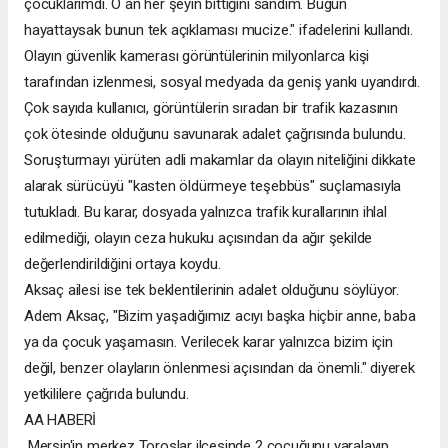
çocuklarımdı. O an her şeyin bittiğini sandım. Bugün
hayattaysak bunun tek açıklaması mucize." ifadelerini kullandı.
Olayın güvenlik kamerası görüntülerinin milyonlarca kişi
tarafından izlenmesi, sosyal medyada da geniş yankı uyandırdı.
Çok sayıda kullanıcı, görüntülerin sıradan bir trafik kazasının
çok ötesinde olduğunu savunarak adalet çağrısında bulundu.
Soruşturmayı yürüten adli makamlar da olayın niteliğini dikkate
alarak sürücüyü "kasten öldürmeye teşebbüs" suçlamasıyla
tutukladı. Bu karar, dosyada yalnızca trafik kurallarının ihlal
edilmediği, olayın ceza hukuku açısından da ağır şekilde
değerlendirildiğini ortaya koydu.
Aksaç ailesi ise tek beklentilerinin adalet olduğunu söylüyor.
Adem Aksaç, "Bizim yaşadığımız acıyı başka hiçbir anne, baba
ya da çocuk yaşamasın. Verilecek karar yalnızca bizim için
değil, benzer olayların önlenmesi açısından da önemli." diyerek
yetkililere çağrıda bulundu.
AA HABERİ
Mersin'in merkez Toroslar ilçesinde 2 çocuğunu yaralayıp