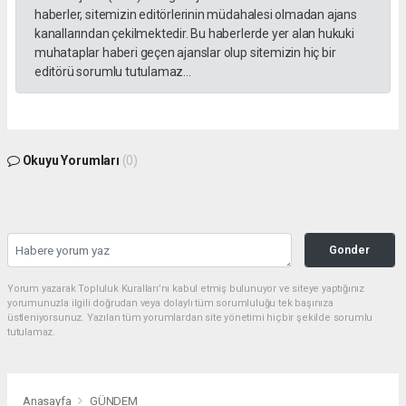
haberler, sitemizin editörlerinin müdahalesi olmadan ajans
kanallarından çekilmektedir. Bu haberlerde yer alan hukuki
muhataplar haberi geçen ajanslar olup sitemizin hiç bir
editörü sorumlu tutulamaz...
Okuyu Yorumları
(0)
Gonder
Yorum yazarak Topluluk Kuralları’nı kabul etmiş bulunuyor ve siteye yaptığınız
yorumunuzla ilgili doğrudan veya dolaylı tüm sorumluluğu tek başınıza
üstleniyorsunuz. Yazılan tüm yorumlardan site yönetimi hiçbir şekilde sorumlu
tutulamaz.
Anasayfa
GÜNDEM