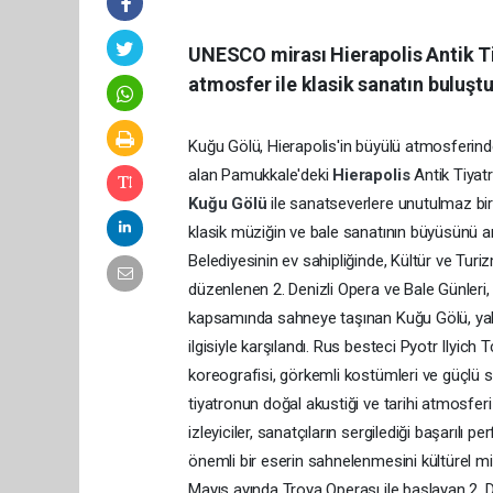
UNESCO mirası Hierapolis Antik Ti
atmosfer ile klasik sanatın buluşt
Kuğu Gölü, Hierapolis'in büyülü atmosferind
alan Pamukkale'deki
Hierapolis
Antik Tiyat
Kuğu Gölü
ile sanatseverlere unutulmaz bir 
klasik müziğin ve bale sanatının büyüsünü an
Belediyesinin ev sahipliğinde, Kültür ve Turi
düzenlenen 2. Denizli Opera ve Bale Günleri
kapsamında sahneye taşınan Kuğu Gölü, yalnı
ilgisiyle karşılandı. Rus besteci Pyotr Ilyich
koreografisi, görkemli kostümleri ve güçlü s
tiyatronun doğal akustiği ve tarihi atmosferi
izleyiciler, sanatçıların sergilediği başarılı
önemli bir eserin sahnelenmesini kültürel mir
Mayıs ayında Troya Operası ile başlayan 2. De