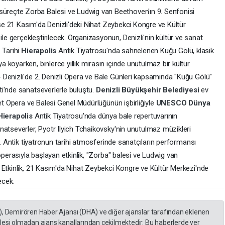
reçte Zorba Balesi ve Ludwig van Beethoven'ın 9. Senfonisi
 ise 21 Kasım'da Denizli'deki Nihat Zeybekci Kongre ve Kültür
 gerçekleştirilecek. Organizasyonun, Denizli'nin kültür ve sanat
 Tarihi
Hierapolis
Antik Tiyatrosu'nda sahnelenen Kuğu Gölü, klasik
koyarken, binlerce yıllık mirasın içinde unutulmaz bir kültür
Denizli'de 2. Denizli Opera ve Bale Günleri kapsamında "Kuğu Gölü"
ti'nde sanatseverlerle buluştu.
Denizli Büyükşehir Belediyesi
ev
let Opera ve Balesi Genel Müdürlüğünün işbirliğiyle
UNESCO Dünya
Hierapolis
Antik Tiyatrosu'nda dünya bale repertuvarının
natseverler, Pyotr Ilyich Tchaikovsky'nin unutulmaz müzikleri
i. Antik tiyatronun tarihi atmosferinde sanatçıların performansı
operasıyla başlayan etkinlik, "Zorba" balesi ve Ludwig van
 Etkinlik, 21 Kasım'da Nihat Zeybekci Kongre ve Kültür Merkezi'nde
ecek.
), Demirören Haber Ajansı (DHA) ve diğer ajanslar tarafından eklenen
lesi olmadan ajans kanallarından çekilmektedir. Bu haberlerde yer