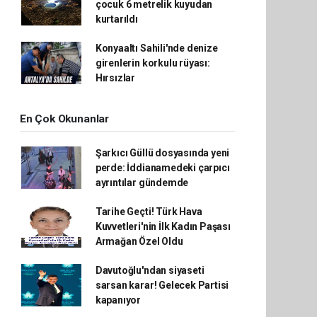
çocuk 6 metrelik kuyudan
kurtarıldı
Konyaaltı Sahili'nde denize
girenlerin korkulu rüyası:
Hırsızlar
En Çok Okunanlar
Şarkıcı Güllü dosyasında yeni
perde: İddianamedeki çarpıcı
ayrıntılar gündemde
Tarihe Geçti! Türk Hava
Kuvvetleri'nin İlk Kadın Paşası
Armağan Özel Oldu
Davutoğlu'ndan siyaseti
sarsan karar! Gelecek Partisi
kapanıyor