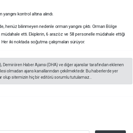
yangını kontrol altına alındı.
e, henüz bilinmeyen nedenle orman yangını çıktı. Orman Bölge
a müdahale etti. Ekiplerin, 6 arazöz ve 58 personelle müdahale ettiği
dı. Her iki noktada soğutma çalışmaları sürüyor.
), Demirören Haber Ajansı (DHA) ve diğer ajanslar tarafından eklenen
lesi olmadan ajans kanallarından çekilmektedir. Bu haberlerde yer
 olup sitemizin hiç bir editörü sorumlu tutulamaz...