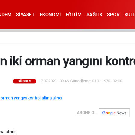
NDEM
SİYASET
EKONOMİ
EĞİTİM
SAĞLIK
SPOR
KÜL
 iki orman yangını kontro
17.07.2023 - 09:46, Güncelleme: 01.01.1970 - 02:00
GÜNDEM
ABONE OL
na alındı