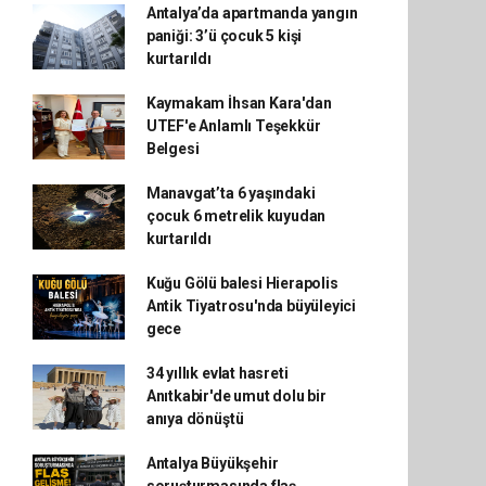
Antalya’da apartmanda yangın
paniği: 3’ü çocuk 5 kişi
kurtarıldı
Kaymakam İhsan Kara'dan
UTEF'e Anlamlı Teşekkür
Belgesi
Manavgat’ta 6 yaşındaki
çocuk 6 metrelik kuyudan
kurtarıldı
Kuğu Gölü balesi Hierapolis
Antik Tiyatrosu'nda büyüleyici
gece
34 yıllık evlat hasreti
Anıtkabir'de umut dolu bir
anıya dönüştü
Antalya Büyükşehir