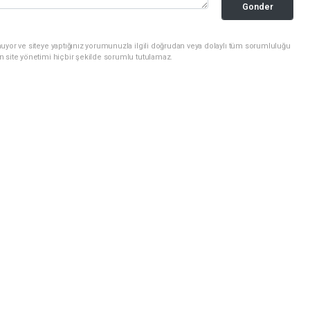
Gonder
uyor ve siteye yaptığınız yorumunuzla ilgili doğrudan veya dolaylı tüm sorumluluğu
n site yönetimi hiçbir şekilde sorumlu tutulamaz.