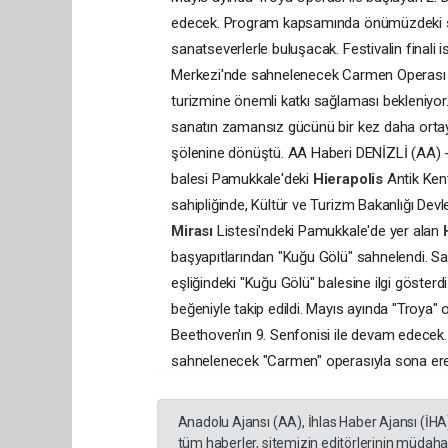
edecek. Program kapsamında önümüzdeki sü
sanatseverlerle buluşacak. Festivalin finali
Merkezi'nde sahnelenecek Carmen Operası ile
turizmine önemli katkı sağlaması bekleniyor.
sanatın zamansız gücünü bir kez daha ortaya 
şölenine dönüştü. AA Haberi DENİZLİ (AA) - 
balesi Pamukkale'deki
Hierapolis
Antik Ken
sahipliğinde, Kültür ve Turizm Bakanlığı Dev
Mirası
Listesi'ndeki Pamukkale'de yer alan
başyapıtlarından "Kuğu Gölü" sahnelendi. Sa
eşliğindeki "Kuğu Gölü" balesine ilgi gösterd
beğeniyle takip edildi. Mayıs ayında "Troya" 
Beethoven'ın 9. Senfonisi ile devam edecek.
sahnelenecek "Carmen" operasıyla sona er
Anadolu Ajansı (AA), İhlas Haber Ajansı (İHA
tüm haberler, sitemizin editörlerinin müdaha