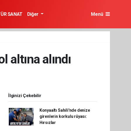
TÜR SANAT
Diğer
Menü
l altına alındı
İlginizi Çekebilir
Konyaaltı Sahili'nde denize
girenlerin korkulu rüyası:
Hırsızlar