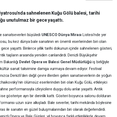
yatrosu'nda sahnelenen Kuğu Gölü balesi, tarihi
uğu unutulmaz bir gece yaşattı.
e sanatseverleri büyüledi
UNESCO Dünya Mirası
Listesi'nde yer
rosu, bu kez dünya bale sanatının en önemli eserlerinden biri olan
gece yaşattı. Binlerce yıllık tarihi dokunun içinde sahnelenen gösteri,
tik taşların arasında yeniden canlandırdı. Denizli Büyükşehir
zm Bakanlığı
Devlet Opera ve Balesi Genel Müdürlüğü
iş birliğiyle
, kültür sanat takvimine damga vurmaya devam ediyor. Festival
zca Denizli'den değil çevre illerden gelen sanatseverlerin de yoğun
 Tchaikovsky'nin ölümsüz eserlerinden biri olan Kuğu Gölü, etkileyici
ahne performansıyla izleyicilere duygu dolu anlar yaşattı. Antik
 ise gösteriye ayrı bir derinlik kattı. Gösteri boyunca salonu dolduran
 performansı uzun süre alkışladı. Bale severler, tarihi mekânda böylesine
as ile sanatın en güzel buluşmalarından biri olarak değerlendirdi.
nizli Opera ve Bale Günleri, yıl boyunca farklı etkinliklerle devam