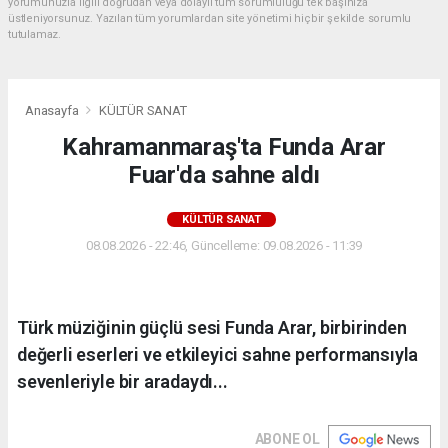
yorumunuzla ilgili doğrudan veya dolaylı tüm sorumluluğu tek başınıza
üstleniyorsunuz. Yazılan tüm yorumlardan site yönetimi hiçbir şekilde sorumlu
tutulamaz.
Anasayfa
KÜLTÜR SANAT
Kahramanmaraş'ta Funda Arar
Fuar'da sahne aldı
KÜLTÜR SANAT
08.08.2026 - 22:46, Güncelleme: 09.08.2026 - 11:39
Türk müziğinin güçlü sesi Funda Arar, birbirinden
değerli eserleri ve etkileyici sahne performansıyla
sevenleriyle bir aradaydı...
ABONE OL