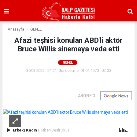
Anasayfa
GENEL
Afazi teşhisi konulan ABD'li aktör
Bruce Willis sinemaya veda etti
GENEL
30.03.2022 - 21:21, Güncelleme: 01.01.1970 - 02:00
ABONE OL
Erkek
|
Kadın
(Haberi Sesli Oku)