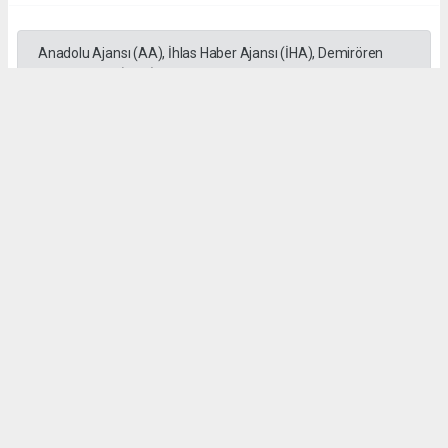
Anadolu Ajansı (AA), İhlas Haber Ajansı (İHA), Demirören
Haber Ajansı (DHA) ve diğer ajanslar tarafından eklenen tüm
haberler, sitemizin editörlerinin müdahalesi olmadan ajans
kanallarından çekilmektedir. Bu haberlerde yer alan hukuki
muhataplar haberi geçen ajanslar olup sitemizin hiç bir
editörü sorumlu tutulamaz...
#Kahramanmaraş'ta
#Funda Arar
#Fuarı'da
#sahne aldı
Okuyu Yorumları
(0)
Gonder
Yorum yazarak Topluluk Kuralları’nı kabul etmiş bulunuyor ve siteye yaptığınız