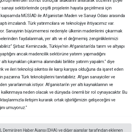
 görüşmelerden somut sonuçlar aldıklarını anlatarak sözlerini şöyle
sanayi sektörlerinde çeşitli projelerin hayata geçirilmesi için
u kapsamda MÜSİAD ile Afganistan Maden ve Sanayi Odası arasında
aptı imzalandı. Türk yatırımcılara ve teknolojiye ihtiyacımız var.
iyor. Sanayinin büyümemesi nedeniyle ülkenin madenlerini çıkarmak
elerinden faydalanmak, yer altı ve el değmemiş zenginliklerimizi
şabiliriz" Şirbaz Keminzade, Türkiye'nin Afganistan'da tarım ve altyapı
 yaptığını ancak madencilik sektörüne yatırım yapmadığını
er altı kaynakları çıkarma alanındaki birlikte yatırım yapalım." diye
k ve ileri teknoloji sıkıntısı ile karşı karşıya olduğuna da işaret eden
pazarına Türk teknolojilerini tanıtabiliriz. Afgan sanayiciler ve
den yararlanmak istiyor. Afganistan'ın yer altı kaynaklarının ve
e kalkınmaya neden olacak ve dünyada önemli bir rol oynayacaktır. Bu
aşlarımızla iletişim kurarak ortak işbirliğimizin gelişeceğini ve
ını umuyoruz."
), Demirören Haber Ajansı (DHA) ve diğer ajanslar tarafından eklenen