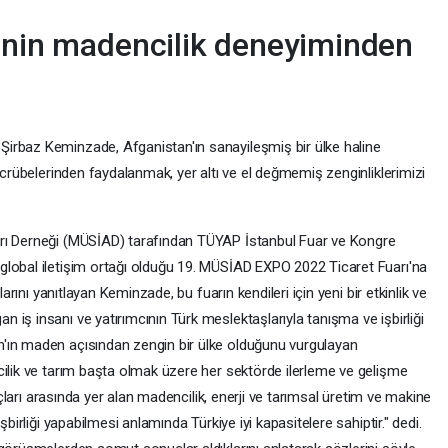
e'nin madencilik deneyiminden
irbaz Keminzade, Afganistan'ın sanayileşmiş bir ülke haline
tecrübelerinden faydalanmak, yer altı ve el değmemiş zenginliklerimizi
rı Derneği (MÜSİAD) tarafından TÜYAP İstanbul Fuar ve Kongre
global iletişim ortağı olduğu 19. MÜSİAD EXPO 2022 Ticaret Fuarı'na
larını yanıtlayan Keminzade, bu fuarın kendileri için yeni bir etkinlik ve
iş insanı ve yatırımcının Türk meslektaşlarıyla tanışma ve işbirliği
'ın maden açısından zengin bir ülke olduğunu vurgulayan
cilik ve tarım başta olmak üzere her sektörde ilerleme ve gelişme
yaçları arasında yer alan madencilik, enerji ve tarımsal üretim ve makine
şbirliği yapabilmesi anlamında Türkiye iyi kapasitelere sahiptir." dedi.