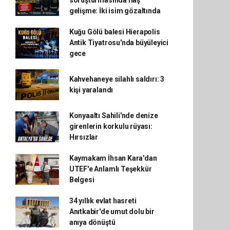
soruşturmasında flaş
gelişme: İki isim gözaltında
Kuğu Gölü balesi Hierapolis
Antik Tiyatrosu'nda büyüleyici
gece
Kahvehaneye silahlı saldırı: 3
kişi yaralandı
Konyaaltı Sahili'nde denize
girenlerin korkulu rüyası:
Hırsızlar
Kaymakam İhsan Kara'dan
UTEF'e Anlamlı Teşekkür
Belgesi
34 yıllık evlat hasreti
Anıtkabir'de umut dolu bir
anıya dönüştü