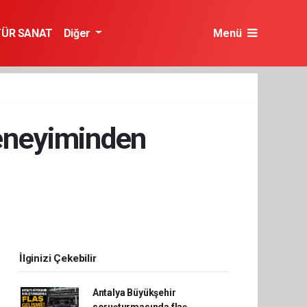
TÜR SANAT
Diğer
Menü
deneyiminden
İlginizi Çekebilir
Antalya Büyükşehir