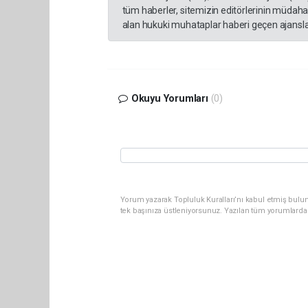
tüm haberler, sitemizin editörlerinin müdaha
alan hukuki muhataplar haberi geçen ajanslar
Okuyu Yorumları
(0)
Yorum yazarak Topluluk Kuralları’nı kabul etmiş bulun
tek başınıza üstleniyorsunuz. Yazılan tüm yorumlarda