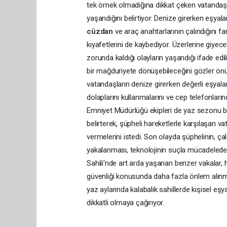
tek örnek olmadığına dikkat çeken vatandaşla
yaşandığını belirtiyor. Denize girerken eşyala
cüzdan
ve araç anahtarlarının çalındığını fa
kıyafetlerini de kaybediyor. Üzerlerine giyece
zorunda kaldığı olayların yaşandığı ifade edil
bir mağduriyete dönüşebileceğini gözler önü
vatandaşların denize girerken değerli eşya
dolaplarını kullanmalarını ve cep telefonların
Emniyet Müdürlüğü ekipleri de yaz sezonu b
belirterek, şüpheli hareketlerle karşılaşan v
vermelerini istedi. Son olayda şüphelinin, ç
yakalanması, teknolojinin suçla mücadelede
Sahili'nde art arda yaşanan benzer vakalar, h
güvenliği konusunda daha fazla önlem alınmas
yaz aylarında kalabalık sahillerde kişisel e
dikkatli olmaya çağırıyor.