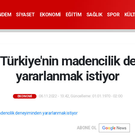
NDEM
SİYASET
EKONOMİ
EĞİTİM
SAĞLIK
SPOR
KÜL
 Türkiye'nin madencilik 
yararlanmak istiyor
06.11.2022 - 13:42, Güncelleme: 01.01.1970 - 02:00
EKONOMİ
ABONE OL