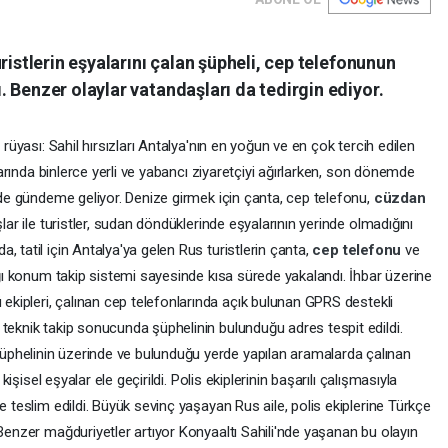
ristlerin eşyalarını çalan şüpheli, cep telefonunun
 Benzer olaylar vatandaşları da tedirgin ediyor.
 rüyası: Sahil hırsızları Antalya'nın en yoğun ve en çok tercih edilen
ylarında binlerce yerli ve yabancı ziyaretçiyi ağırlarken, son dönemde
e de gündeme geliyor. Denize girmek için çanta, cep telefonu,
cüzdan
lar ile turistler, sudan döndüklerinde eşyalarının yerinde olmadığını
 tatil için Antalya'ya gelen Rus turistlerin çanta,
cep telefonu
ve
dığı konum takip sistemi sayesinde kısa sürede yakalandı. İhbar üzerine
ekipleri, çalınan cep telefonlarında açık bulunan GPRS destekli
teknik takip sonucunda şüphelinin bulunduğu adres tespit edildi.
phelinin üzerinde ve bulunduğu yerde yapılan aramalarda çalınan
 kişisel eşyalar ele geçirildi. Polis ekiplerinin başarılı çalışmasıyla
e teslim edildi. Büyük sevinç yaşayan Rus aile, polis ekiplerine Türkçe
 Benzer mağduriyetler artıyor Konyaaltı Sahili'nde yaşanan bu olayın