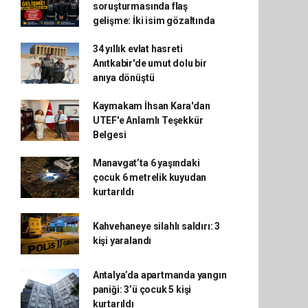
soruşturmasında flaş
gelişme: İki isim gözaltında
34 yıllık evlat hasreti
Anıtkabir'de umut dolu bir
anıya dönüştü
Kaymakam İhsan Kara'dan
UTEF'e Anlamlı Teşekkür
Belgesi
Manavgat’ta 6 yaşındaki
çocuk 6 metrelik kuyudan
kurtarıldı
Kahvehaneye silahlı saldırı: 3
kişi yaralandı
Antalya’da apartmanda yangın
paniği: 3’ü çocuk 5 kişi
kurtarıldı