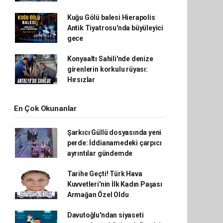
Kuğu Gölü balesi Hierapolis
Antik Tiyatrosu'nda büyüleyici
gece
Konyaaltı Sahili'nde denize
girenlerin korkulu rüyası:
Hırsızlar
En Çok Okunanlar
Şarkıcı Güllü dosyasında yeni
perde: İddianamedeki çarpıcı
ayrıntılar gündemde
Tarihe Geçti! Türk Hava
Kuvvetleri'nin İlk Kadın Paşası
Armağan Özel Oldu
Davutoğlu'ndan siyaseti