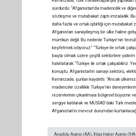
Keminzade, Türk meslektaşlarıyla yaptıkları
sürdürdü: "Afganistan'da madencilik ve diğer 
sözleşme ve mutabakat zaptı imzaladık. B
daha fazla ve ortak işbirliği için mutabakat z
Afganistan sanayileşmiş bir ülke haline gel
mümkün değil. Bu nedenle Türkiye'nin tecrüb
keşfetmek istiyoruz." "Türkiye ile ortak çalı
başta olmak üzere çeşitli sektörlere yatırım
hatırlatarak "Türkiye ile ortak çalışabiliriz. Y
konuştu. Afganistan'ın sanayi sektörü, elektri
Keminzade, şunları kaydetti: "Ancak ülkemizin 
madenciler özellikle Türkiye'nin deneyimlerin
rezervlerinin çıkarılması bölgesel büyüme v
sergiye katılarak ve MÜSİAD'daki Türk meslekt
Afganistan'ın mevcut durumdan kurtarılacağ
Anadolu Ajansı (AA), İhlas Haber Ajansı (İHA