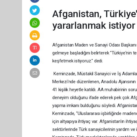
Afganistan, Türkiy
yararlanmak istiyor
Afganistan Maden ve Sanayi Odası Başkanı Ş
gelmeye başladığını belirterek "Türkiye'nin 
keşfetmek istiyoruz." dedi.
Keminzade, Müstakil Sanayici ve İş Adamla
Merkezi'nde düzenlenen, Anadolu Ajansının 
41 kişilik heyetle katıldı. AA muhabirinin soru
deneyim olduğunu ifade ederek pek çok Afgan 
yapma imkanı bulduğunu söyledi. Afganistan
Keminzade, "Uluslararası işbirliğinde maden
için altyapıya ihtiyaç var. Afganistan'ın ihti
sektörlerinde Türk sanayicilerinin yardım ve i