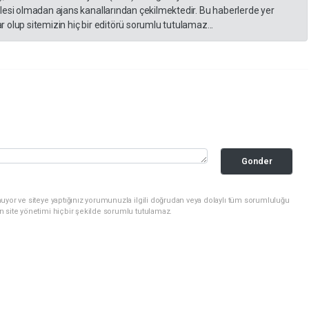
lesi olmadan ajans kanallarından çekilmektedir. Bu haberlerde yer
 olup sitemizin hiç bir editörü sorumlu tutulamaz...
Gonder
uyor ve siteye yaptığınız yorumunuzla ilgili doğrudan veya dolaylı tüm sorumluluğu
n site yönetimi hiçbir şekilde sorumlu tutulamaz.