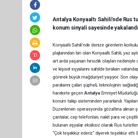
Antalya Konyaaltı Sahili'nde Rus tu
konum sinyali sayesinde yakalandı.
Konyaaltı Sahili'nde denize girenlerin korkulu
plajlarından biri olan Konyaaltı Sahili, yaz a
art arda yaşanan hırsızlık olayları nedeniyl
ve kişisel eşyalarını sahilde bırakan vatandaş
görerek büyük mağduriyet yaşıyor. Son olayda,
paralarını çalan şüpheli, teknolojinin sağla
harekete geçen
Antalya
Emniyet Müdürlüğü 
konum takip sisteminden yararlandı. Yapılan 
Düzenlenen operasyonda gözaltına alınan şü
çantalar, cep telefonları, nakit para ve çeşitli
bulunan eşyalar eksiksiz olarak Rus turistler
"Çok teşekkür ederiz" diyerek teşekkür etti.