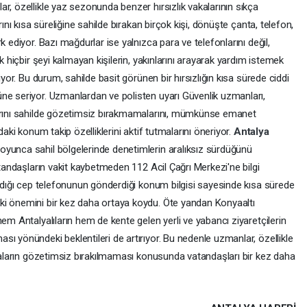
r, özellikle yaz sezonunda benzer hırsızlık vakalarının sıkça
rını kısa süreliğine sahilde bırakan birçok kişi, dönüşte çanta, telefon,
rk ediyor. Bazı mağdurlar ise yalnızca para ve telefonlarını değil,
k hiçbir şeyi kalmayan kişilerin, yakınlarını arayarak yardım istemek
iyor. Bu durum, sahilde basit görünen bir hırsızlığın kısa sürede ciddi
ne seriyor. Uzmanlardan ve polisten uyarı Güvenlik uzmanları,
larını sahilde gözetimsiz bırakmamalarını, mümkünse emanet
daki konum takip özelliklerini aktif tutmalarını öneriyor.
Antalya
oyunca sahil bölgelerinde denetimlerin aralıksız sürdüğünü
atandaşların vakit kaybetmeden 112 Acil Çağrı Merkezi'ne bilgi
aldığı cep telefonunun gönderdiği konum bilgisi sayesinde kısa sürede
ki önemini bir kez daha ortaya koydu. Öte yandan Konyaaltı
em Antalyalıların hem de kente gelen yerli ve yabancı ziyaretçilerin
ı yönündeki beklentileri de artırıyor. Bu nedenle uzmanlar, özellikle
şyaların gözetimsiz bırakılmaması konusunda vatandaşları bir kez daha