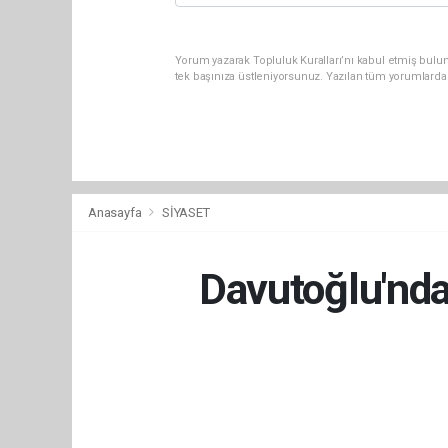
Yorum yazarak Topluluk Kuralları’nı kabul etmiş bulun
tek başınıza üstleniyorsunuz. Yazılan tüm yorumlarda
Anasayfa
SİYASET
Davutoğlu'nda