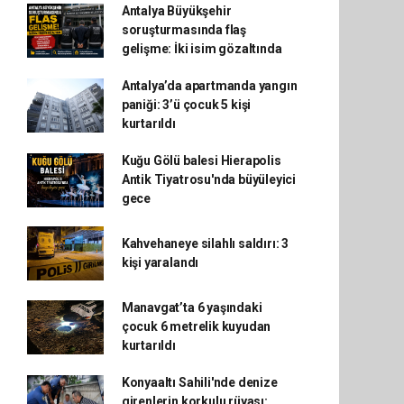
Antalya Büyükşehir
soruşturmasında flaş
gelişme: İki isim gözaltında
Antalya’da apartmanda yangın
paniği: 3’ü çocuk 5 kişi
kurtarıldı
Kuğu Gölü balesi Hierapolis
Antik Tiyatrosu'nda büyüleyici
gece
Kahvehaneye silahlı saldırı: 3
kişi yaralandı
Manavgat’ta 6 yaşındaki
çocuk 6 metrelik kuyudan
kurtarıldı
Konyaaltı Sahili'nde denize
girenlerin korkulu rüyası: