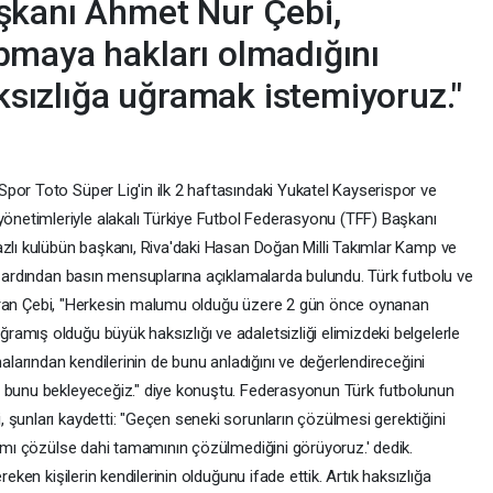
şkanı Ahmet Nur Çebi,
pmaya hakları olmadığını
aksızlığa uğramak istemiyoruz."
por Toto Süper Lig'in ilk 2 haftasındaki Yukatel Kayserispor ve
netimleriyle alakalı Türkiye Futbol Federasyonu (TFF) Başkanı
azlı kulübün başkanı, Riva'daki Hasan Doğan Milli Takımlar Kamp ve
in ardından basın mensuplarına açıklamalarda bulundu. Türk futbolu ve
aktaran Çebi, "Herkesin malumu olduğu üzere 2 gün önce oynanan
amış olduğu büyük haksızlığı ve adaletsizliği elimizdeki belgelerle
malarından kendilerinin de bunu anladığını ve değerlendireceğini
e bunu bekleyeceğiz." diye konuştu. Federasyonun Türk futbolunun
 şunları kaydetti: "Geçen seneki sorunların çözülmesi gerektiğini
ısmı çözülse dahi tamamının çözülmediğini görüyoruz.' dedik.
reken kişilerin kendilerinin olduğunu ifade ettik. Artık haksızlığa