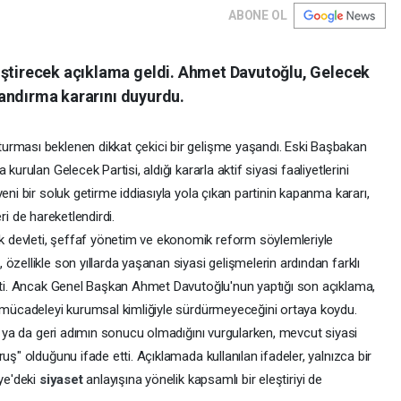
ABONE OL
iştirecek açıklama geldi. Ahmet Davutoğlu, Gelecek
nlandırma kararını duyurdu.
urması beklenen dikkat çekici bir gelişme yaşandı. Eski Başbakan
kurulan Gelecek Partisi, aldığı kararla aktif siyasi faaliyetlerini
eni bir soluk getirme iddiasıyla yola çıkan partinin kapanma kararı,
leri de hareketlendirdi.
 devleti, şeffaf yönetim ve ekonomik reform söylemleriyle
özellikle son yıllarda yaşanan siyasi gelişmelerin ardından farklı
işti. Ancak Genel Başkan Ahmet Davutoğlu'nun yaptığı son açıklama,
i mücadeleyi kurumsal kimliğiyle sürdürmeyeceğini ortaya koydu.
ın ya da geri adımın sonucu olmadığını vurgularken, mevcut siyasi
uş" olduğunu ifade etti. Açıklamada kullanılan ifadeler, yalnızca bir
iye'deki
siyaset
anlayışına yönelik kapsamlı bir eleştiriyi de