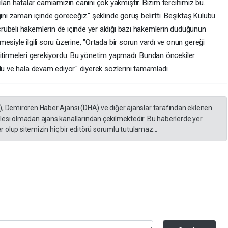
n hatalar camiamızın canını çok yakmıştır. Bizim tercihimiz bu.
ını zaman içinde göreceğiz." şeklinde görüş belirtti. Beşiktaş Kulübü
übeli hakemlerin de içinde yer aldığı bazı hakemlerin düdüğünün
esiyle ilgili soru üzerine, "Ortada bir sorun vardı ve onun gereği
şi bitirmeleri gerekiyordu. Bu yönetim yapmadı. Bundan öncekiler
du ve hala devam ediyor." diyerek sözlerini tamamladı.
), Demirören Haber Ajansı (DHA) ve diğer ajanslar tarafından eklenen
lesi olmadan ajans kanallarından çekilmektedir. Bu haberlerde yer
 olup sitemizin hiç bir editörü sorumlu tutulamaz...