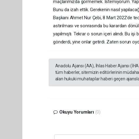
maçlarımızda görmemek. İstemiyorum. Yapıla
Bunu da izah ettik. Gerekenin nasıl yapılacağ
Başkanı Ahmet Nur Çebi, 8 Mart 2022'de tecr
astırılması ve sonrasında bu karardan dönülm
yapılmıştı. Tekrar o sorun içeri alındı. Bu i
gönderdi, yine onlar getirdi. Zaten sorun oy
Anadolu Ajansı (AA), İhlas Haber Ajansı (İHA
tüm haberler, sitemizin editörlerinin müdaha
alan hukuki muhataplar haberi geçen ajanslar
Okuyu Yorumları
(0)