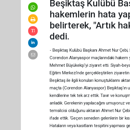
Beşiktaş Kulübü Ba
hakemlerin hata ya
belirterek, "Artık h
dedi.
- Beşiktaş Kulübü Başkanı Ahmet Nur Çebi, S
Corendon Alanyaspor maçlarındaki hakem yö
Mehmet Büyükekşi'yi ziyaret etti. Siyah-bey
Eğitim Merkezi'nde gerçekleştirilen ziyaret
Beşiktaş ile ilgili konuları konuştuklarını 
maçta (Corendon Alanyaspor) Beşiktaş'ın uğr
kendilerine tek tek arz ettik. Tavır ve konuş
anladık. Gerekenin yapılacağını umuyoruz v
temsilcisi olduğunu aktaran Ahmet Nur Çebi,
ifade ettik. 'Geçen seneden gelenlerin bir k
Hataların veya kasıtların tespitini yapması ge