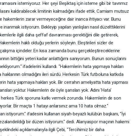
amasını istemiyoruz. Her şeyi Beşiktaş için isteme gibi bir tavrımız
sını kaldırabilecek limitinin kalmadığını ifade ettik. Camiam mutsuz
 hakemlerin zarar vermeyeceğine dair inanca ihtiyacı var. Bunu
inanmak istiyorum. Bekleyip yapılan yanlışları nasıl düzelttiklerini
mlerle ilgili daha şeffaf davranması gerektiğini dile getirerek,
Hakemlerin haklı olduğu yerlerin söyleyin. Eleştirileri sizler de
ir çalışma içindeler. En kısa zamanda bunu gerçekleştireceklerine
ının bittiğini yeteri kadar anlattığımı sanıyorum. Bunun sonuçlarını
bekliyorum." ifadelerini kullandı. "Hakemlerin hata yapmaya hakları
aklarının olmadığını ileri sürdü. Herkesin Türk futboluna katkıda
lerin hata yapmaya hakları yok. Bir cerrahın ameliyatta hata yapması
sları yoktur. Hakemlerin de öyle şansları yok. Adını 'Hata'
a herkes Türk sporuna katkı vermek zorunda. Hakemlerin de son
ıyorlar. Bir maçta 1 hatayı anlarsınız ama 10 hata olmaz."
n istiyorum." ifadesini kullanan siyah-beyazlı kulübün başkanı, "İyi
 cezalandırıldığı bir düzen istiyorum." dedi. Alanyaspor maçının hakemi
eklindeki açıklamalarıyla ilgili Çebi, "Tercihimiz bir daha