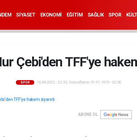
NDEM
SİYASET
EKONOMİ
EĞİTİM
SAĞLIK
SPOR
KÜL
r Çebi'den TFF'ye hakem
16.08.2022 - 22:53, Güncelleme: 01.01.1970 - 02:00
SPOR
ABONE OL