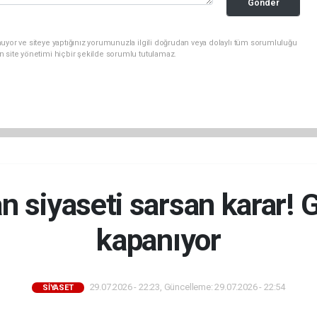
Gonder
uyor ve siteye yaptığınız yorumunuzla ilgili doğrudan veya dolaylı tüm sorumluluğu
n site yönetimi hiçbir şekilde sorumlu tutulamaz.
n siyaseti sarsan karar! G
kapanıyor
29.07.2026 - 22:23, Güncelleme: 29.07.2026 - 22:54
SİYASET