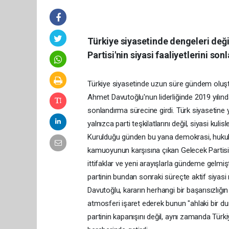
Türkiye siyasetinde dengeleri değ
Partisi'nin siyasi faaliyetlerini so
Türkiye siyasetinde uzun süre gündem oluşt
Ahmet Davutoğlu'nun liderliğinde 2019 yılında 
sonlandırma sürecine girdi. Türk siyasetine y
yalnızca parti teşkilatlarını değil, siyasi kulis
Kurulduğu günden bu yana demokrasi, hukuk
kamuoyunun karşısına çıkan Gelecek Partisi, 
ittifaklar ve yeni arayışlarla gündeme gelm
partinin bundan sonraki süreçte aktif siyas
Davutoğlu, kararın herhangi bir başarısızlığ
atmosferi işaret ederek bunun "ahlaki bir dur
partinin kapanışını değil, aynı zamanda Türk