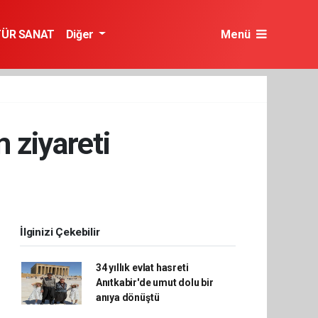
TÜR SANAT
Diğer
Menü
 ziyareti
İlginizi Çekebilir
34 yıllık evlat hasreti
Anıtkabir'de umut dolu bir
anıya dönüştü