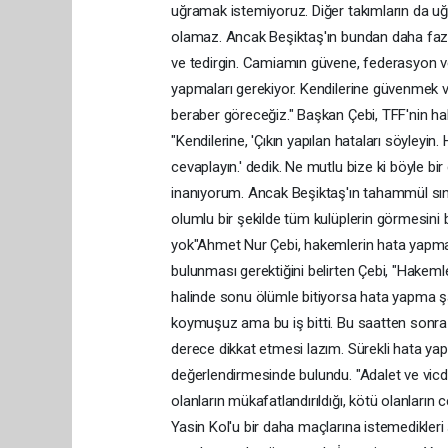
uğramak istemiyoruz. Diğer takımların da uğr
olamaz. Ancak Beşiktaş'ın bundan daha fazla
ve tedirgin. Camiamın güvene, federasyon ve
yapmaları gerekiyor. Kendilerine güvenmek ve 
beraber göreceğiz." Başkan Çebi, TFF'nin hake
"Kendilerine, 'Çıkın yapılan hataları söyleyin. 
cevaplayın.' dedik. Ne mutlu bize ki böyle b
inanıyorum. Ancak Beşiktaş'ın tahammül sınır
olumlu bir şekilde tüm kulüplerin görmesini 
yok"Ahmet Nur Çebi, hakemlerin hata yapma h
bulunması gerektiğini belirten Çebi, "Hakem
halinde sonu ölümle bitiyorsa hata yapma şan
koymuşuz ama bu iş bitti. Bu saatten sonr
derece dikkat etmesi lazım. Sürekli hata yap
değerlendirmesinde bulundu. "Adalet ve vicda
olanların mükafatlandırıldığı, kötü olanların
Yasin Kol'u bir daha maçlarına istemedikleri ş