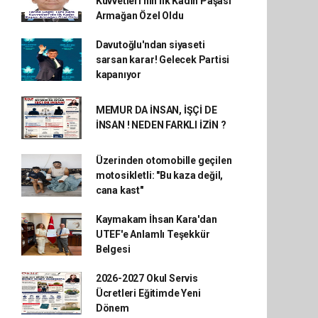
Kuvvetleri'nin İlk Kadın Paşası
Armağan Özel Oldu
Davutoğlu'ndan siyaseti
sarsan karar! Gelecek Partisi
kapanıyor
MEMUR DA İNSAN, İŞÇİ DE
İNSAN ! NEDEN FARKLI İZİN ?
Üzerinden otomobille geçilen
motosikletli: "Bu kaza değil,
cana kast"
Kaymakam İhsan Kara'dan
UTEF'e Anlamlı Teşekkür
Belgesi
2026-2027 Okul Servis
Ücretleri Eğitimde Yeni
Dönem