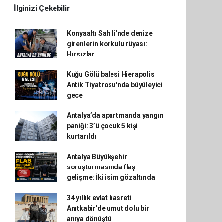
İlginizi Çekebilir
Konyaaltı Sahili'nde denize
girenlerin korkulu rüyası:
Hırsızlar
Kuğu Gölü balesi Hierapolis
Antik Tiyatrosu'nda büyüleyici
gece
Antalya’da apartmanda yangın
paniği: 3’ü çocuk 5 kişi
kurtarıldı
Antalya Büyükşehir
soruşturmasında flaş
gelişme: İki isim gözaltında
34 yıllık evlat hasreti
Anıtkabir'de umut dolu bir
anıya dönüştü