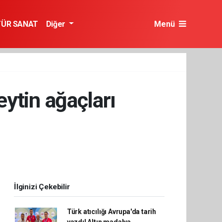
TÜR SANAT
Diğer
Menü
eytin ağaçları
İlginizi Çekebilir
Türk atıcılığı Avrupa'da tarih