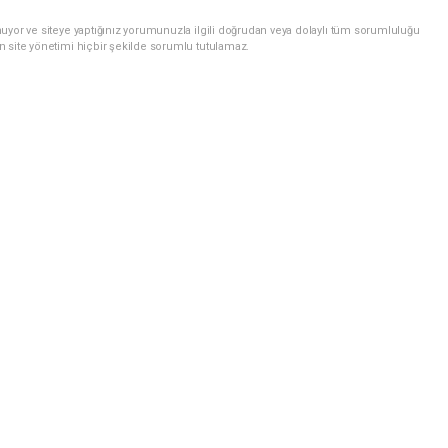
uyor ve siteye yaptığınız yorumunuzla ilgili doğrudan veya dolaylı tüm sorumluluğu
n site yönetimi hiçbir şekilde sorumlu tutulamaz.