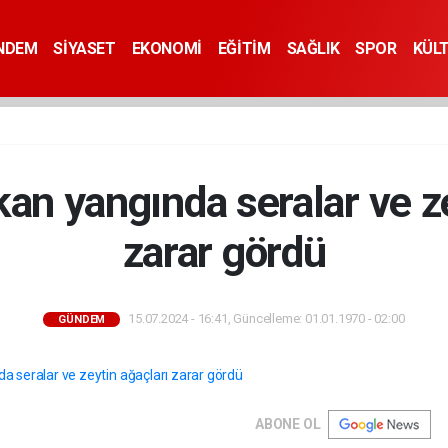
NDEM
SİYASET
EKONOMİ
EĞİTİM
SAĞLIK
SPOR
KÜL
kan yangında seralar ve z
zarar gördü
15.07.2024 - 16:41, Güncelleme: 01.01.1970 - 02:00
GÜNDEM
ABONE OL