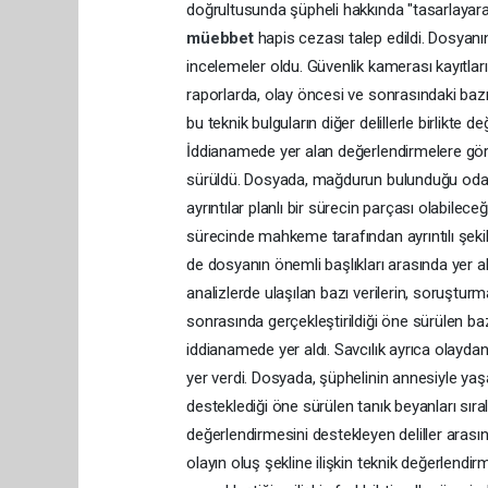
doğrultusunda şüpheli hakkında "tasarlayar
müebbet
hapis cezası talep edildi. Dosyanı
incelemeler oldu. Güvenlik kamerası kayıtları
raporlarda, olay öncesi ve sonrasındaki bazı 
bu teknik bulguların diğer delillerle birlikte 
İddianamede yer alan değerlendirmelere göre
sürüldü. Dosyada, mağdurun bulunduğu odaya ge
ayrıntılar planlı bir sürecin parçası olabilec
sürecinde mahkeme tarafından ayrıntılı şeki
de dosyanın önemli başlıkları arasında yer al
analizlerde ulaşılan bazı verilerin, soruşturm
sonrasında gerçekleştirildiği öne sürülen bazı
iddianamede yer aldı. Savcılık ayrıca olayda
yer verdi. Dosyada, şüphelinin annesiyle yaşadı
desteklediği öne sürülen tanık beyanları sıra
değerlendirmesini destekleyen deliller arasın
olayın oluş şekline ilişkin teknik değerlendi