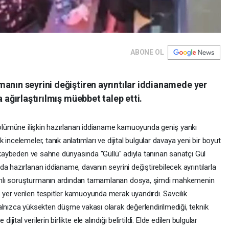
ABONE OL
anın seyrini değiştiren ayrıntılar iddianamede yer
a ağırlaştırılmış müebbet talep etti.
n ölümüne ilişkin hazırlanan iddianame kamuoyunda geniş yankı
incelemeler, tanık anlatımları ve dijital bulgular davaya yeni bir boyut
ı kaybeden ve sahne dünyasında "Güllü" adıyla tanınan sanatçı Gül
a hazırlanan iddianame, davanın seyrini değiştirebilecek ayrıntılarla
amlı soruşturmanın ardından tamamlanan dosya, şimdi mahkemenin
er verilen tespitler kamuoyunda merak uyandırdı. Savcılık
alnızca yüksekten düşme vakası olarak değerlendirilmediği, teknik
 dijital verilerin birlikte ele alındığı belirtildi. Elde edilen bulgular