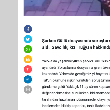
Şarkıcı Güllü dosyasında soruşturm
aldı. Savcılık, kızı Tuğyan hakkınd
Yalova'da yaşamını yitiren şarkıcı Güllü'nü
uyandırdı. Soruşturma dosyasına giren teknik 
kazandırdı. Yalova'da geçtiğimiz yıl hayatın
Tut'un ölümüne ilişkin yürütülen soruşturmad
gündeme geldi. Yaklaşık 11 ay süren kaps
değerlendirmesine sunulurken, iddianamede y
tarafından hazırlanan iddianamede, olayın y
incelemeler, bilirkişi raporları, tanık ifadeleri ve