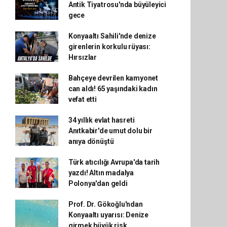
Antik Tiyatrosu'nda büyüleyici
gece
Konyaaltı Sahili'nde denize
girenlerin korkulu rüyası:
Hırsızlar
Bahçeye devrilen kamyonet
can aldı! 65 yaşındaki kadın
vefat etti
34 yıllık evlat hasreti
Anıtkabir'de umut dolu bir
anıya dönüştü
Türk atıcılığı Avrupa'da tarih
yazdı! Altın madalya
Polonya'dan geldi
Prof. Dr. Gökoğlu'ndan
Konyaaltı uyarısı: Denize
girmek büyük risk