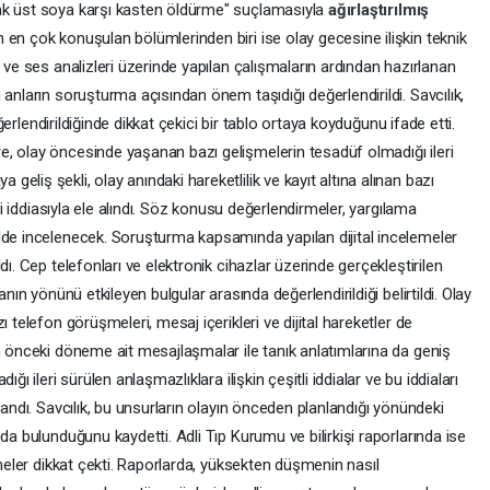
ak üst soya karşı kasten öldürme" suçlamasıyla
ağırlaştırılmış
n en çok konuşulan bölümlerinden biri ise olay gecesine ilişkin teknik
 ve ses analizleri üzerinde yapılan çalışmaların ardından hazırlanan
anların soruşturma açısından önem taşıdığı değerlendirildi. Savcılık,
değerlendirildiğinde dikkat çekici bir tablo ortaya koyduğunu ifade etti.
, olay öncesinde yaşanan bazı gelişmelerin tesadüf olmadığı ileri
liş şekli, olay anındaki hareketlilik ve kayıt altına alınan bazı
eği iddiasıyla ele alındı. Söz konusu değerlendirmeler, yargılama
lde incelenecek. Soruşturma kapsamında yapılan dijital incelemeler
dı. Cep telefonları ve elektronik cihazlar üzerinde gerçekleştirilen
anın yönünü etkileyen bulgular arasında değerlendirildiği belirtildi. Olay
 telefon görüşmeleri, mesaj içerikleri ve dijital hareketler de
n önceki döneme ait mesajlaşmalar ile tanık anlatımlarına da geniş
ğı ileri sürülen anlaşmazlıklara ilişkin çeşitli iddialar ve bu iddiaları
landı. Savcılık, bu unsurların olayın önceden planlandığı yönündeki
da bulunduğunu kaydetti. Adli Tıp Kurumu ve bilirkişi raporlarında ise
rmeler dikkat çekti. Raporlarda, yüksekten düşmenin nasıl