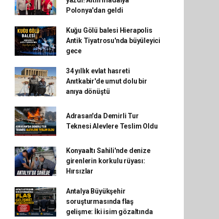
yazdı! Altın madalya
Polonya'dan geldi
Kuğu Gölü balesi Hierapolis
Antik Tiyatrosu'nda büyüleyici
gece
34 yıllık evlat hasreti
Anıtkabir'de umut dolu bir
anıya dönüştü
Adrasan'da Demirli Tur
Teknesi Alevlere Teslim Oldu
Konyaaltı Sahili'nde denize
girenlerin korkulu rüyası:
Hırsızlar
Antalya Büyükşehir
soruşturmasında flaş
gelişme: İki isim gözaltında