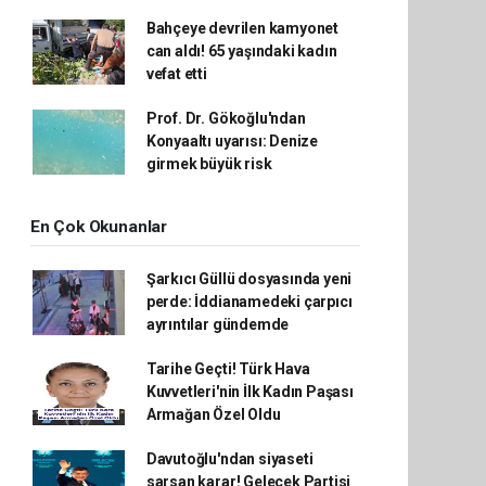
Bahçeye devrilen kamyonet
can aldı! 65 yaşındaki kadın
vefat etti
Prof. Dr. Gökoğlu'ndan
Konyaaltı uyarısı: Denize
girmek büyük risk
En Çok Okunanlar
Şarkıcı Güllü dosyasında yeni
perde: İddianamedeki çarpıcı
ayrıntılar gündemde
Tarihe Geçti! Türk Hava
Kuvvetleri'nin İlk Kadın Paşası
Armağan Özel Oldu
Davutoğlu'ndan siyaseti
sarsan karar! Gelecek Partisi