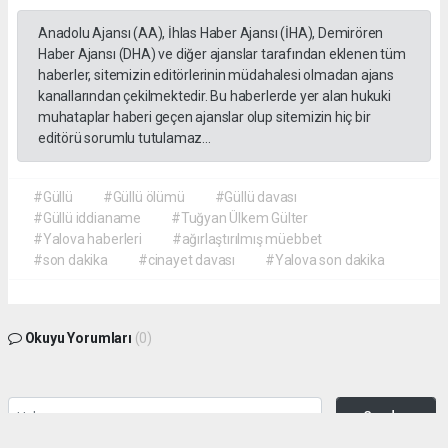
Anadolu Ajansı (AA), İhlas Haber Ajansı (İHA), Demirören
Haber Ajansı (DHA) ve diğer ajanslar tarafından eklenen tüm
haberler, sitemizin editörlerinin müdahalesi olmadan ajans
kanallarından çekilmektedir. Bu haberlerde yer alan hukuki
muhataplar haberi geçen ajanslar olup sitemizin hiç bir
editörü sorumlu tutulamaz...
#Güllü
#Güllü ölümü
#Güllü davası
#Güllü iddianame
#Tuğyan Ülkem Gülter
#Yalova haberleri
#ağırlaştırılmış müebbet
#son dakika
#cinayet davası
#Yalova son dakika
Okuyu Yorumları
(0)
Gonder