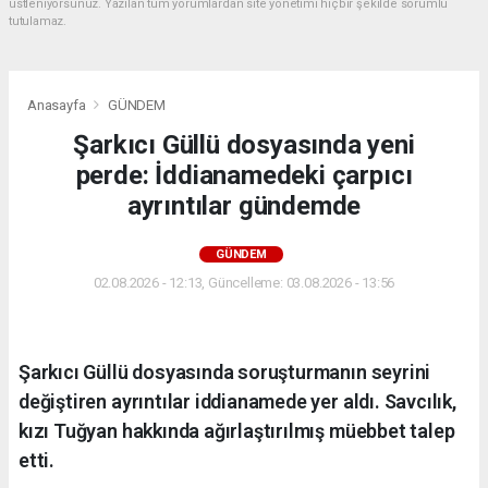
üstleniyorsunuz. Yazılan tüm yorumlardan site yönetimi hiçbir şekilde sorumlu
tutulamaz.
Anasayfa
GÜNDEM
Şarkıcı Güllü dosyasında yeni
perde: İddianamedeki çarpıcı
ayrıntılar gündemde
GÜNDEM
02.08.2026 - 12:13, Güncelleme: 03.08.2026 - 13:56
Şarkıcı Güllü dosyasında soruşturmanın seyrini
değiştiren ayrıntılar iddianamede yer aldı. Savcılık,
kızı Tuğyan hakkında ağırlaştırılmış müebbet talep
etti.