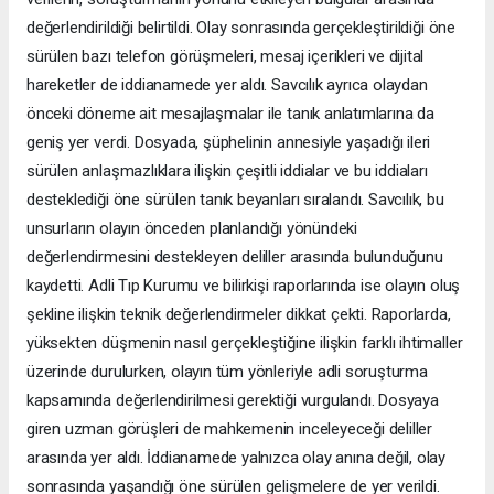
değerlendirildiği belirtildi. Olay sonrasında gerçekleştirildiği öne
sürülen bazı telefon görüşmeleri, mesaj içerikleri ve dijital
hareketler de iddianamede yer aldı. Savcılık ayrıca olaydan
önceki döneme ait mesajlaşmalar ile tanık anlatımlarına da
geniş yer verdi. Dosyada, şüphelinin annesiyle yaşadığı ileri
sürülen anlaşmazlıklara ilişkin çeşitli iddialar ve bu iddiaları
desteklediği öne sürülen tanık beyanları sıralandı. Savcılık, bu
unsurların olayın önceden planlandığı yönündeki
değerlendirmesini destekleyen deliller arasında bulunduğunu
kaydetti. Adli Tıp Kurumu ve bilirkişi raporlarında ise olayın oluş
şekline ilişkin teknik değerlendirmeler dikkat çekti. Raporlarda,
yüksekten düşmenin nasıl gerçekleştiğine ilişkin farklı ihtimaller
üzerinde durulurken, olayın tüm yönleriyle adli soruşturma
kapsamında değerlendirilmesi gerektiği vurgulandı. Dosyaya
giren uzman görüşleri de mahkemenin inceleyeceği deliller
arasında yer aldı. İddianamede yalnızca olay anına değil, olay
sonrasında yaşandığı öne sürülen gelişmelere de yer verildi.