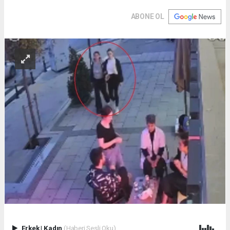
ABONE OL
Erkek
|
Kadın
(Haberi Sesli Oku)