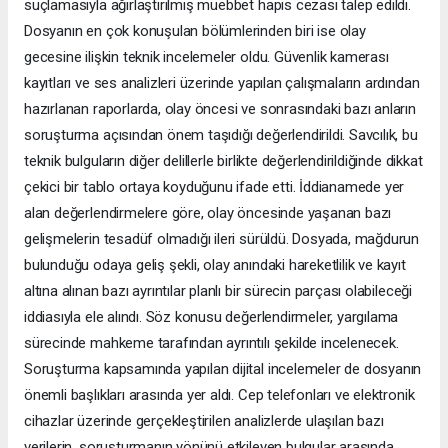
suçlamasıyla ağırlaştırılmış müebbet hapis cezası talep edildi.
Dosyanın en çok konuşulan bölümlerinden biri ise olay
gecesine ilişkin teknik incelemeler oldu. Güvenlik kamerası
kayıtları ve ses analizleri üzerinde yapılan çalışmaların ardından
hazırlanan raporlarda, olay öncesi ve sonrasındaki bazı anların
soruşturma açısından önem taşıdığı değerlendirildi. Savcılık, bu
teknik bulguların diğer delillerle birlikte değerlendirildiğinde dikkat
çekici bir tablo ortaya koyduğunu ifade etti. İddianamede yer
alan değerlendirmelere göre, olay öncesinde yaşanan bazı
gelişmelerin tesadüf olmadığı ileri sürüldü. Dosyada, mağdurun
bulunduğu odaya geliş şekli, olay anındaki hareketlilik ve kayıt
altına alınan bazı ayrıntılar planlı bir sürecin parçası olabileceği
iddiasıyla ele alındı. Söz konusu değerlendirmeler, yargılama
sürecinde mahkeme tarafından ayrıntılı şekilde incelenecek.
Soruşturma kapsamında yapılan dijital incelemeler de dosyanın
önemli başlıkları arasında yer aldı. Cep telefonları ve elektronik
cihazlar üzerinde gerçekleştirilen analizlerde ulaşılan bazı
verilerin, soruşturmanın yönünü etkileyen bulgular arasında