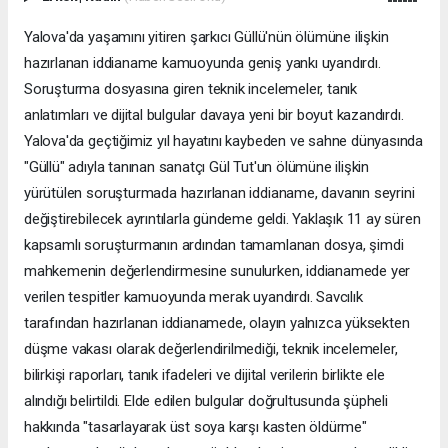
Yalova'da yaşamını yitiren şarkıcı Güllü'nün ölümüne ilişkin
hazırlanan iddianame kamuoyunda geniş yankı uyandırdı.
Soruşturma dosyasına giren teknik incelemeler, tanık
anlatımları ve dijital bulgular davaya yeni bir boyut kazandırdı.
Yalova'da geçtiğimiz yıl hayatını kaybeden ve sahne dünyasında
"Güllü" adıyla tanınan sanatçı Gül Tut'un ölümüne ilişkin
yürütülen soruşturmada hazırlanan iddianame, davanın seyrini
değiştirebilecek ayrıntılarla gündeme geldi. Yaklaşık 11 ay süren
kapsamlı soruşturmanın ardından tamamlanan dosya, şimdi
mahkemenin değerlendirmesine sunulurken, iddianamede yer
verilen tespitler kamuoyunda merak uyandırdı. Savcılık
tarafından hazırlanan iddianamede, olayın yalnızca yüksekten
düşme vakası olarak değerlendirilmediği, teknik incelemeler,
bilirkişi raporları, tanık ifadeleri ve dijital verilerin birlikte ele
alındığı belirtildi. Elde edilen bulgular doğrultusunda şüpheli
hakkında "tasarlayarak üst soya karşı kasten öldürme"