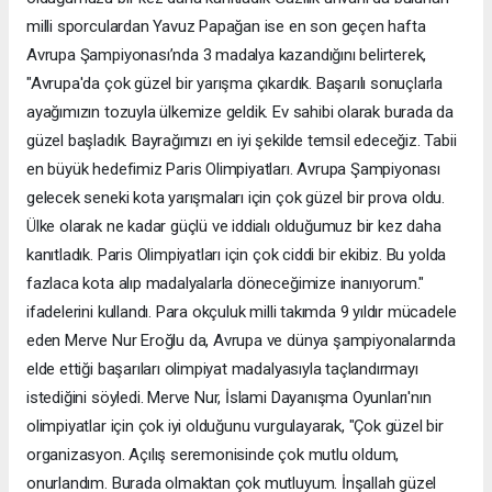
milli sporculardan Yavuz Papağan ise en son geçen hafta
Avrupa Şampiyonası’nda 3 madalya kazandığını belirterek,
"Avrupa'da çok güzel bir yarışma çıkardık. Başarılı sonuçlarla
ayağımızın tozuyla ülkemize geldik. Ev sahibi olarak burada da
güzel başladık. Bayrağımızı en iyi şekilde temsil edeceğiz. Tabii
en büyük hedefimiz Paris Olimpiyatları. Avrupa Şampiyonası
gelecek seneki kota yarışmaları için çok güzel bir prova oldu.
Ülke olarak ne kadar güçlü ve iddialı olduğumuz bir kez daha
kanıtladık. Paris Olimpiyatları için çok ciddi bir ekibiz. Bu yolda
fazlaca kota alıp madalyalarla döneceğimize inanıyorum."
ifadelerini kullandı. Para okçuluk milli takımda 9 yıldır mücadele
eden Merve Nur Eroğlu da, Avrupa ve dünya şampiyonalarında
elde ettiği başarıları olimpiyat madalyasıyla taçlandırmayı
istediğini söyledi. Merve Nur, İslami Dayanışma Oyunları'nın
olimpiyatlar için çok iyi olduğunu vurgulayarak, "Çok güzel bir
organizasyon. Açılış seremonisinde çok mutlu oldum,
onurlandım. Burada olmaktan çok mutluyum. İnşallah güzel