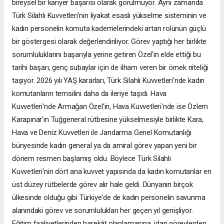
bireysel bir kariyer başarısı olarak görülmüyor. Aynı zamanda
Türk Silahlı Kuvvetleri'nin liyakat esaslı yükselme sisteminin ve
kadın personelin komuta kademelerindeki artan rolünün güçlü
bir göstergesi olarak değerlendiriliyor. Görev yaptığı her birlikte
sorumluluklarını başarıyla yerine getiren Özel'in elde ettiği bu
tarihi başarı, genç subaylar için de ilham veren bir örnek niteliği
taşıyor. 2026 yılı YAŞ kararları, Türk Silahlı Kuvvetleri'nde kadın
komutanların temsilini daha da ileriye taşıdı. Hava
Kuvvetleri'nde Armağan Özel'in, Hava Kuvvetleri'nde ise Özlem
Karapınar'ın Tuğgeneral rütbesine yükselmesiyle birlikte Kara,
Hava ve Deniz Kuvvetleri ile Jandarma Genel Komutanlığı
bünyesinde kadın general ya da amiral görev yapan yeni bir
dönem resmen başlamış oldu. Böylece Türk Silahlı
Kuvvetleri'nin dört ana kuvvet yapısında da kadın komutanlar en
üst düzey rütbelerde görev alır hale geldi. Dünyanın birçok
ülkesinde olduğu gibi Türkiye'de de kadın personelin savunma
alanındaki görev ve sorumlulukları her geçen yıl genişliyor.
Eğitim faaliyetlerinden harekât planlamasına, idari görevlerden