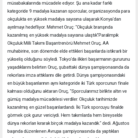
müsabakalarında mücadele ediyor. Şu ana kadar farklı
kategoride 9 madalya kazanan sporcular, organizasyonda para
okçulukta en yüksek madalya sayısına ulaşarak Konya'dan
ayrılmayı hedefliyor. Mehmet Oruç: "Okçuluk branşında
kazanılmış en yüksek madalya sayısına ulaştık"Paralimpik
Okçuluk Milli Takımı Başantrenörü Mehmet Oruç, AA
muhabirine, son dönemde elde ettikleri başarılarda istikrarlı bir
yükseliş olduğunu söyledi. Tokyo'da ilkleri başarmanın gururunu
yaşadıklarını belirten Oruç, şubattaki dünya şampiyonasında da
rekorlara imza attıklarını dile getirdi. Dünya şampiyonasındaki
en büyük başarılarının aynı kategoride iki Türk sporcunun finale
kalması olduğunu aktaran Oruç, "Sporcularımız birlikte altın ve
gümüş madalya mücadelesi verdiler. Okçuluk tarihimizde
kazanılmış en güzel başarılardandı. İki Türk sporcuyu finalde
görmek çok gurur vericiydi. Hem takımlarda hem bireyselde
dünya rekorları kırarak birçok madalya kazandık." dedi. Ağustos
başında düzenlenen Avrupa şampiyonasında da yaptıkları