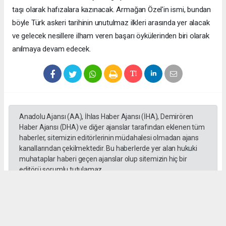
taşı olarak hafızalara kazınacak. Armağan Özel'in ismi, bundan
böyle Türk askeri tarihinin unutulmaz ilkleri arasında yer alacak
ve gelecek nesillere ilham veren başarı öykülerinden biri olarak
anılmaya devam edecek.
Anadolu Ajansı (AA), İhlas Haber Ajansı (İHA), Demirören
Haber Ajansı (DHA) ve diğer ajanslar tarafından eklenen tüm
haberler, sitemizin editörlerinin müdahalesi olmadan ajans
kanallarından çekilmektedir. Bu haberlerde yer alan hukuki
muhataplar haberi geçen ajanslar olup sitemizin hiç bir
editörü sorumlu tutulamaz...
#Yüksek askeri şüra
#Tuğgeneral rütbe
#Türk kara kuvvetleri
#tarihe geçti
#paşa
#Armağan Özel
#Hava küvvetleri
#