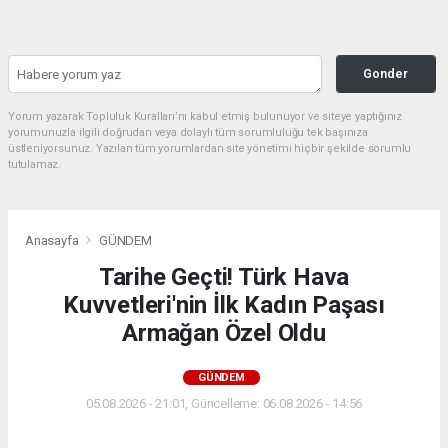
Gonder
Yorum yazarak Topluluk Kuralları’nı kabul etmiş bulunuyor ve siteye yaptığınız
yorumunuzla ilgili doğrudan veya dolaylı tüm sorumluluğu tek başınıza
üstleniyorsunuz. Yazılan tüm yorumlardan site yönetimi hiçbir şekilde sorumlu
tutulamaz.
Anasayfa
GÜNDEM
Tarihe Geçti! Türk Hava
Kuvvetleri'nin İlk Kadın Paşası
Armağan Özel Oldu
GÜNDEM
05.08.2026 - 21:01, Güncelleme: 06.08.2026 - 14:56