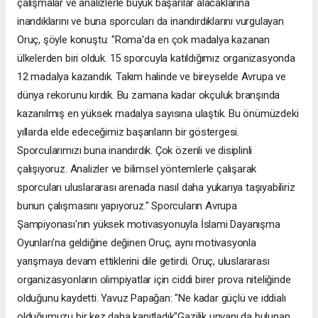
çalışmalar ve analizlerle büyük başarılar alacaklarına
inandıklarını ve buna sporcuları da inandırdıklarını vurgulayan
Oruç, şöyle konuştu: "Roma'da en çok madalya kazanan
ülkelerden biri olduk. 15 sporcuyla katıldığımız organizasyonda
12 madalya kazandık. Takım halinde ve bireyselde Avrupa ve
dünya rekorunu kırdık. Bu zamana kadar okçuluk branşında
kazanılmış en yüksek madalya sayısına ulaştık. Bu önümüzdeki
yıllarda elde edeceğimiz başarıların bir göstergesi.
Sporcularımızı buna inandırdık. Çok özenli ve disiplinli
çalışıyoruz. Analizler ve bilimsel yöntemlerle çalışarak
sporcuları uluslararası arenada nasıl daha yukarıya taşıyabiliriz
bunun çalışmasını yapıyoruz." Sporcuların Avrupa
Şampiyonası'nın yüksek motivasyonuyla İslami Dayanışma
Oyunları'na geldiğine değinen Oruç, aynı motivasyonla
yarışmaya devam ettiklerini dile getirdi. Oruç, uluslararası
organizasyonların olimpiyatlar için ciddi birer prova niteliğinde
olduğunu kaydetti. Yavuz Papağan: "Ne kadar güçlü ve iddialı
olduğumuzu bir kez daha kanıtladık"Gazilik unvanı da bulunan