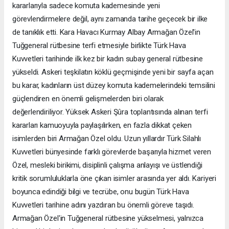
kararlarıyla sadece komuta kademesinde yeni
görevlendirmelere değil, aynı zamanda tarihe geçecek bir ilke
de tanıklık etti. Kara Havacı Kurmay Albay Armağan Özel'in
Tuğgeneral rütbesine terfi etmesiyle birlikte Türk Hava
Kuvvetleri tarihinde ilk kez bir kadın subay general rütbesine
yükseldi. Askeri teşkilatın köklü geçmişinde yeni bir sayfa açan
bu karar, kadınların üst düzey komuta kademelerindeki temsilini
güçlendiren en önemli gelişmelerden biri olarak
değerlendiriliyor. Yüksek Askeri Şûra toplantısında alınan terfi
kararları kamuoyuyla paylaşılırken, en fazla dikkat çeken
isimlerden biri Armağan Özel oldu. Uzun yıllardır Türk Silahlı
Kuvvetleri bünyesinde farklı görevlerde başarıyla hizmet veren
Özel, mesleki birikimi, disiplinli çalışma anlayışı ve üstlendiği
kritik sorumluluklarla öne çıkan isimler arasında yer aldı. Kariyeri
boyunca edindiği bilgi ve tecrübe, onu bugün Türk Hava
Kuvvetleri tarihine adını yazdıran bu önemli göreve taşıdı.
Armağan Özel'in Tuğgeneral rütbesine yükselmesi, yalnızca