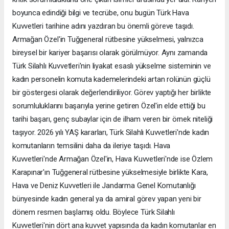
boyunca edindiği bilgi ve tecrübe, onu bugün Türk Hava
Kuvvetleri tarihine adını yazdıran bu önemli göreve taşıdı.
Armağan Özel'in Tuğgeneral rütbesine yükselmesi, yalnızca
bireysel bir kariyer başarısı olarak görülmüyor. Aynı zamanda
Türk Silahlı Kuvvetleri'nin liyakat esaslı yükselme sisteminin ve
kadın personelin komuta kademelerindeki artan rolünün güçlü
bir göstergesi olarak değerlendiriliyor. Görev yaptığı her birlikte
sorumluluklarını başarıyla yerine getiren Özel'in elde ettiği bu
tarihi başarı, genç subaylar için de ilham veren bir örnek niteliği
taşıyor. 2026 yılı YAŞ kararları, Türk Silahlı Kuvvetleri'nde kadın
komutanların temsilini daha da ileriye taşıdı. Hava
Kuvvetleri'nde Armağan Özel'in, Hava Kuvvetleri'nde ise Özlem
Karapınar'ın Tuğgeneral rütbesine yükselmesiyle birlikte Kara,
Hava ve Deniz Kuvvetleri ile Jandarma Genel Komutanlığı
bünyesinde kadın general ya da amiral görev yapan yeni bir
dönem resmen başlamış oldu. Böylece Türk Silahlı
Kuvvetleri'nin dört ana kuvvet yapısında da kadın komutanlar en