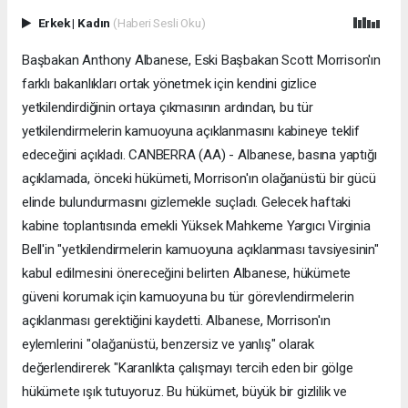
Erkek
|
Kadın
(Haberi Sesli Oku)
Başbakan Anthony Albanese, Eski Başbakan Scott Morrison'ın
farklı bakanlıkları ortak yönetmek için kendini gizlice
yetkilendirdiğinin ortaya çıkmasının ardından, bu tür
yetkilendirmelerin kamuoyuna açıklanmasını kabineye teklif
edeceğini açıkladı. CANBERRA (AA) - Albanese, basına yaptığı
açıklamada, önceki hükümeti, Morrison'ın olağanüstü bir gücü
elinde bulundurmasını gizlemekle suçladı. Gelecek haftaki
kabine toplantısında emekli Yüksek Mahkeme Yargıcı Virginia
Bell'in "yetkilendirmelerin kamuoyuna açıklanması tavsiyesinin"
kabul edilmesini önereceğini belirten Albanese, hükümete
güveni korumak için kamuoyuna bu tür görevlendirmelerin
açıklanması gerektiğini kaydetti. Albanese, Morrison'ın
eylemlerini "olağanüstü, benzersiz ve yanlış" olarak
değerlendirerek "Karanlıkta çalışmayı tercih eden bir gölge
hükümete ışık tutuyoruz. Bu hükümet, büyük bir gizlilik ve