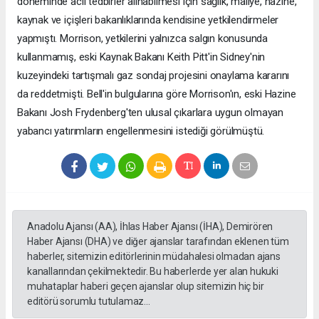
döneminde acil tedbirler alınabilmesi için sağlık, maliye, hazine,
kaynak ve içişleri bakanlıklarında kendisine yetkilendirmeler
yapmıştı. Morrison, yetkilerini yalnızca salgın konusunda
kullanmamış, eski Kaynak Bakanı Keith Pitt'in Sidney'nin
kuzeyindeki tartışmalı gaz sondaj projesini onaylama kararını
da reddetmişti. Bell'in bulgularına göre Morrison'ın, eski Hazine
Bakanı Josh Frydenberg'ten ulusal çıkarlara uygun olmayan
yabancı yatırımların engellenmesini istediği görülmüştü.
Anadolu Ajansı (AA), İhlas Haber Ajansı (İHA), Demirören
Haber Ajansı (DHA) ve diğer ajanslar tarafından eklenen tüm
haberler, sitemizin editörlerinin müdahalesi olmadan ajans
kanallarından çekilmektedir. Bu haberlerde yer alan hukuki
muhataplar haberi geçen ajanslar olup sitemizin hiç bir
editörü sorumlu tutulamaz...