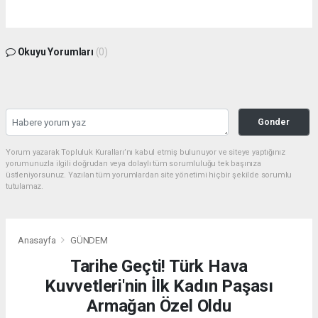
Okuyu Yorumları
(0)
Gonder
Yorum yazarak Topluluk Kuralları’nı kabul etmiş bulunuyor ve siteye yaptığınız
yorumunuzla ilgili doğrudan veya dolaylı tüm sorumluluğu tek başınıza
üstleniyorsunuz. Yazılan tüm yorumlardan site yönetimi hiçbir şekilde sorumlu
tutulamaz.
Anasayfa
GÜNDEM
Tarihe Geçti! Türk Hava
Kuvvetleri'nin İlk Kadın Paşası
Armağan Özel Oldu