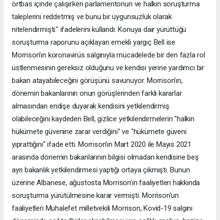
örtbas içinde çalışırken parlamentonun ve halkın soruşturma
taleplerini reddetmiş ve bunu bir uygunsuzluk olarak
nitelendirmişti." ifadelerini kullandı. Konuya dair yürüttüğü
soruşturma raporunu açıklayan emekli yargıç Bell ise
Morrison'ın koronavirüs salgınıyla mücadelede bir den fazla rol
üstlenmesinin gereksiz olduğunu ve kendisi yerine yardımcı bir
bakan atayabileceğini görüşünü savunuyor. Morrison'ın,
dönemin bakanlarının onun görüşlerinden farklı kararlar
almasından endişe duyarak kendisini yetkilendirmiş
olabileceğini kaydeden Bell, gizlice yetkilendirmelerin "halkın
hükümete güvenine zarar verdiğini" ve "hükümete güveni
yıprattığını" ifade etti. Morrison'ın Mart 2020 ile Mayıs 2021
arasında dönemin bakanlarının bilgisi olmadan kendisine beş
ayrı bakanlık yetkilendirmesi yaptığı ortaya çıkmıştı. Bunun
üzerine Albanese, ağustosta Morrison'ın faaliyetleri hakkında
soruşturma yürütülmesine karar vermişti. Morrison'un
faaliyetleri Muhalefet milletvekili Morrison, Kovid-19 salgını