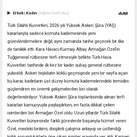
Erkek
|
Kadın
(Haberi Sesli Oku)
Türk Silahlı Kuvvetleri, 2026 yılı Yüksek Askeri Şûra (YAŞ)
kararlarıyla sadece komuta kademesinde yeni
görevlendirmelere değil, aynı zamanda tarihe geçecek bir ilke
de tanıklık etti. Kara Havacı Kurmay Albay Armağan Özel'in
Tuğgeneral rütbesine terfi etmesiyle birlikte Türk Hava
Kuvvetleri tarihinde ilk kez bir kadın subay general rütbesine
yükseldi. Askeri teşkilatın köklü geçmişinde yeni bir sayfa açan
bu karar, kadınların üst düzey komuta kademelerindeki temsilini
güçlendiren en önemli gelişmelerden biri olarak
değerlendiriliyor. Yüksek Askeri Şûra toplantısında alınan terfi
kararları kamuoyuyla paylaşılırken, en fazla dikkat çeken
isimlerden biri Armağan Özel oldu. Uzun yıllardır Türk Silahlı
Kuvvetleri bünyesinde farklı görevlerde başarıyla hizmet veren
Özel, mesleki birikimi, disiplinli çalışma anlayışı ve üstlendiği
kritik sorumluluklarla öne çıkan isimler arasında yer aldı. Kariyeri