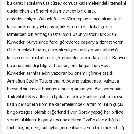
bu karar, kadınların üst düzey komuta kademelerindeki temsilini
güçlendiren en önemli gelişmelerden biri olarak
değerlendiriliyor. Yüksek Askeri Şûra toplantısında alınan terfi
kararları kamuoyuyla paylaşılırken, en fazla dikkat çeken
isimlerden biri Armağan Özel oldu. Uzun yıllardır Türk Silahlı
Kuvvetleri bünyesinde farklı görevlerde başarıyla hizmet veren
Özel, mesleki birikimi, disiplinli çalışma anlayışı ve üstlendiği
kritik sorumluluklarla öne çıkan isimler arasında yer aldı. Kariyeri
boyunca edindiği bilgi ve tecrübe, onu bugün Türk Hava
Kuvvetleri tarihine adını yazdıran bu önemli göreve taşıdı.
Armağan Özel'in Tuğgeneral rütbesine yükselmesi, yalnızca
bireysel bir kariyer başarısı olarak görülmüyor. Aynı zamanda
Türk Silahlı Kuvvetleri'nin liyakat esaslı yükselme sisteminin ve
kadın personelin komuta kademelerindeki artan rolünün güçlü
bir göstergesi olarak değerlendiriliyor. Görev yaptığı her birlikte
sorumluluklarını başarıyla yerine getiren Özel'in elde ettiği bu
tarihi başarı, genç subaylar için de ilham veren bir örnek niteliği