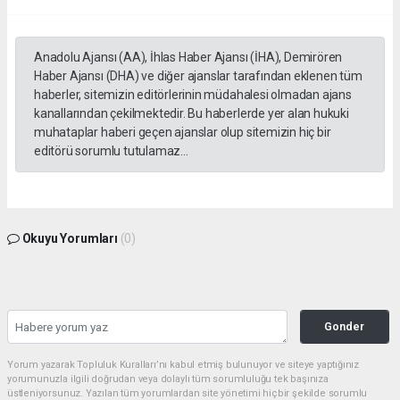
Anadolu Ajansı (AA), İhlas Haber Ajansı (İHA), Demirören
Haber Ajansı (DHA) ve diğer ajanslar tarafından eklenen tüm
haberler, sitemizin editörlerinin müdahalesi olmadan ajans
kanallarından çekilmektedir. Bu haberlerde yer alan hukuki
muhataplar haberi geçen ajanslar olup sitemizin hiç bir
editörü sorumlu tutulamaz...
Okuyu Yorumları
(0)
Gonder
Yorum yazarak Topluluk Kuralları’nı kabul etmiş bulunuyor ve siteye yaptığınız
yorumunuzla ilgili doğrudan veya dolaylı tüm sorumluluğu tek başınıza
üstleniyorsunuz. Yazılan tüm yorumlardan site yönetimi hiçbir şekilde sorumlu