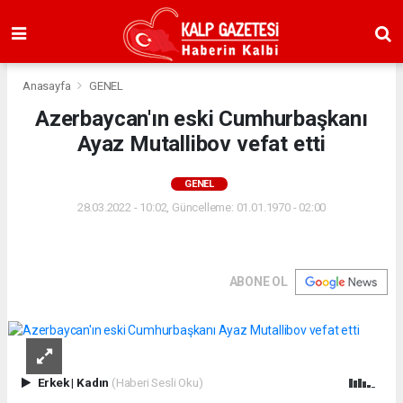
Anasayfa
GENEL
Azerbaycan'ın eski Cumhurbaşkanı
Ayaz Mutallibov vefat etti
GENEL
28.03.2022 - 10:02, Güncelleme: 01.01.1970 - 02:00
ABONE OL
Erkek
|
Kadın
(Haberi Sesli Oku)