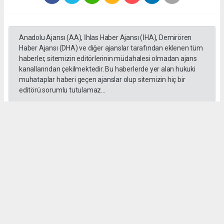
Anadolu Ajansı (AA), İhlas Haber Ajansı (İHA), Demirören
Haber Ajansı (DHA) ve diğer ajanslar tarafından eklenen tüm
haberler, sitemizin editörlerinin müdahalesi olmadan ajans
kanallarından çekilmektedir. Bu haberlerde yer alan hukuki
muhataplar haberi geçen ajanslar olup sitemizin hiç bir
editörü sorumlu tutulamaz...
#Yüksek askeri şüra
#Tuğgeneral rütbe
#Türk kara kuvvetleri
#tarihe geçti
#paşa
#Armağan Özel
#Hava küvvetleri
#
Okuyu Yorumları
(0)
Gonder