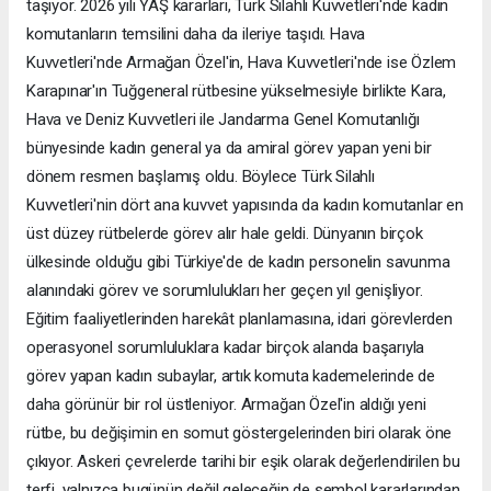
taşıyor. 2026 yılı YAŞ kararları, Türk Silahlı Kuvvetleri'nde kadın
komutanların temsilini daha da ileriye taşıdı. Hava
Kuvvetleri'nde Armağan Özel'in, Hava Kuvvetleri'nde ise Özlem
Karapınar'ın Tuğgeneral rütbesine yükselmesiyle birlikte Kara,
Hava ve Deniz Kuvvetleri ile Jandarma Genel Komutanlığı
bünyesinde kadın general ya da amiral görev yapan yeni bir
dönem resmen başlamış oldu. Böylece Türk Silahlı
Kuvvetleri'nin dört ana kuvvet yapısında da kadın komutanlar en
üst düzey rütbelerde görev alır hale geldi. Dünyanın birçok
ülkesinde olduğu gibi Türkiye'de de kadın personelin savunma
alanındaki görev ve sorumlulukları her geçen yıl genişliyor.
Eğitim faaliyetlerinden harekât planlamasına, idari görevlerden
operasyonel sorumluluklara kadar birçok alanda başarıyla
görev yapan kadın subaylar, artık komuta kademelerinde de
daha görünür bir rol üstleniyor. Armağan Özel'in aldığı yeni
rütbe, bu değişimin en somut göstergelerinden biri olarak öne
çıkıyor. Askeri çevrelerde tarihi bir eşik olarak değerlendirilen bu
terfi, yalnızca bugünün değil geleceğin de sembol kararlarından