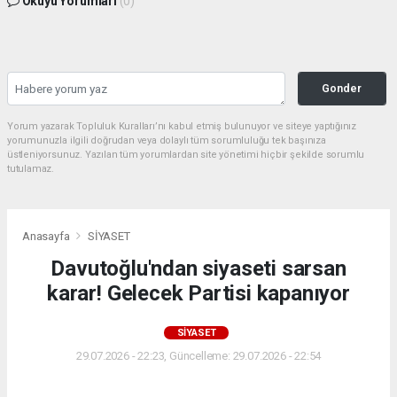
Okuyu Yorumları
(0)
Gonder
Yorum yazarak Topluluk Kuralları’nı kabul etmiş bulunuyor ve siteye yaptığınız
yorumunuzla ilgili doğrudan veya dolaylı tüm sorumluluğu tek başınıza
üstleniyorsunuz. Yazılan tüm yorumlardan site yönetimi hiçbir şekilde sorumlu
tutulamaz.
Anasayfa
SİYASET
Davutoğlu'ndan siyaseti sarsan
karar! Gelecek Partisi kapanıyor
SİYASET
29.07.2026 - 22:23, Güncelleme: 29.07.2026 - 22:54