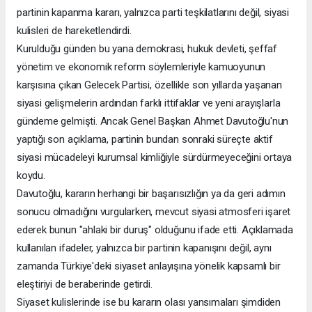
partinin kapanma kararı, yalnızca parti teşkilatlarını değil, siyasi
kulisleri de hareketlendirdi.
Kurulduğu günden bu yana demokrasi, hukuk devleti, şeffaf
yönetim ve ekonomik reform söylemleriyle kamuoyunun
karşısına çıkan Gelecek Partisi, özellikle son yıllarda yaşanan
siyasi gelişmelerin ardından farklı ittifaklar ve yeni arayışlarla
gündeme gelmişti. Ancak Genel Başkan Ahmet Davutoğlu'nun
yaptığı son açıklama, partinin bundan sonraki süreçte aktif
siyasi mücadeleyi kurumsal kimliğiyle sürdürmeyeceğini ortaya
koydu.
Davutoğlu, kararın herhangi bir başarısızlığın ya da geri adımın
sonucu olmadığını vurgularken, mevcut siyasi atmosferi işaret
ederek bunun "ahlaki bir duruş" olduğunu ifade etti. Açıklamada
kullanılan ifadeler, yalnızca bir partinin kapanışını değil, aynı
zamanda Türkiye'deki siyaset anlayışına yönelik kapsamlı bir
eleştiriyi de beraberinde getirdi.
Siyaset kulislerinde ise bu kararın olası yansımaları şimdiden