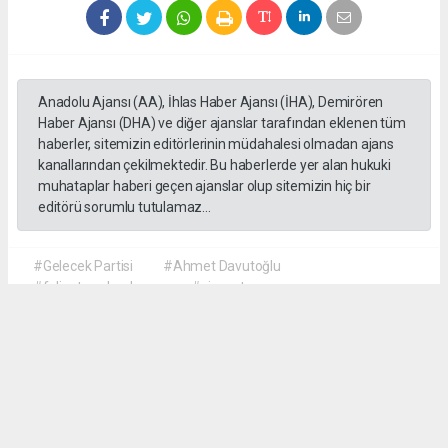
Anadolu Ajansı (AA), İhlas Haber Ajansı (İHA), Demirören
Haber Ajansı (DHA) ve diğer ajanslar tarafından eklenen tüm
haberler, sitemizin editörlerinin müdahalesi olmadan ajans
kanallarından çekilmektedir. Bu haberlerde yer alan hukuki
muhataplar haberi geçen ajanslar olup sitemizin hiç bir
editörü sorumlu tutulamaz...
#Gelecek Partisi
#Ahmet Davutoğlu
#faliyet sonlandırma
#siyaset
Okuyu Yorumları
(0)
Gonder