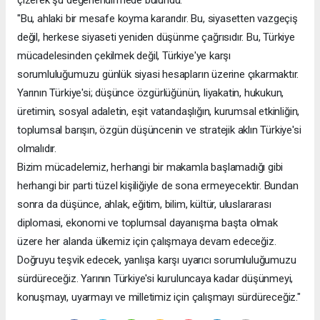
çizerek şu değerlendirmede bulundu:
"Bu, ahlaki bir mesafe koyma kararıdır. Bu, siyasetten vazgeçiş
değil, herkese siyaseti yeniden düşünme çağrısıdır. Bu, Türkiye
mücadelesinden çekilmek değil, Türkiye'ye karşı
sorumluluğumuzu günlük siyasi hesapların üzerine çıkarmaktır.
Yarının Türkiye'si; düşünce özgürlüğünün, liyakatin, hukukun,
üretimin, sosyal adaletin, eşit vatandaşlığın, kurumsal etkinliğin,
toplumsal barışın, özgün düşüncenin ve stratejik aklın Türkiye'si
olmalıdır.
Bizim mücadelemiz, herhangi bir makamla başlamadığı gibi
herhangi bir parti tüzel kişiliğiyle de sona ermeyecektir. Bundan
sonra da düşünce, ahlak, eğitim, bilim, kültür, uluslararası
diplomasi, ekonomi ve toplumsal dayanışma başta olmak
üzere her alanda ülkemiz için çalışmaya devam edeceğiz.
Doğruyu teşvik edecek, yanlışa karşı uyarıcı sorumluluğumuzu
sürdüreceğiz. Yarının Türkiye'si kuruluncaya kadar düşünmeyi,
konuşmayı, uyarmayı ve milletimiz için çalışmayı sürdüreceğiz."