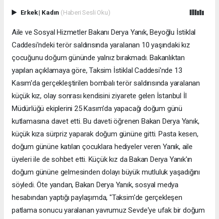
Erkek
|
Kadın
(Haberi Sesli Oku)
Aile ve Sosyal Hizmetler Bakanı Derya Yanık, Beyoğlu İstiklal
Caddesi'ndeki terör saldırısında yaralanan 10 yaşındaki kız
çocuğunu doğum gününde yalnız bırakmadı. Bakanlıktan
yapılan açıklamaya göre, Taksim İstiklal Caddesi'nde 13
Kasım'da gerçekleştirilen bombalı terör saldırısında yaralanan
küçük kız, olay sonrası kendisini ziyarete gelen İstanbul İl
Müdürlüğü ekiplerini 25 Kasım'da yapacağı doğum günü
kutlamasına davet etti. Bu daveti öğrenen Bakan Derya Yanık,
küçük kıza sürpriz yaparak doğum gününe gitti. Pasta kesen,
doğum gününe katılan çocuklara hediyeler veren Yanık, aile
üyeleri ile de sohbet etti. Küçük kız da Bakan Derya Yanık'ın
doğum gününe gelmesinden dolayı büyük mutluluk yaşadığını
söyledi. Öte yandan, Bakan Derya Yanık, sosyal medya
hesabından yaptığı paylaşımda, "Taksim'de gerçekleşen
patlama sonucu yaralanan yavrumuz Sevde'ye ufak bir doğum