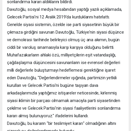
sonlandırma kararı aldıklarını bildirdi.
Davutoğlu, sosyal medya hesabından yaptığı yazılı açıklamada,
Gelecek Partisi'ni 12 Aralık 2019'da kurduklarını hatırlattı.
Genelde siyasi sistemin, özelde ise parti siyasetinin büyük bir
çıkmaza girdiğini savunan Davutoğlu, Türkiye'nin siyasi düşünce
ve demokrasi tarihinde belirleyici olmuş üç ana akımın, bugün
ciddi bir varoluş sınamasıyla karşı karşıya olduğunu belirtti.
Muhafazakarların ahlaki özü, milliyetçilerin eşit vatandaşlığı,
çağdaşlaşma düşüncesini savunanların ise evrensel değerleri
milli değerlerle buluşturmayı hedeflemesi gerektiğine işaret
eden Davutoğlu, "Değerlendirmeler ışığında, partimizin yetkili
kurulları ve Gelecek Partisi'ni bugüne taşıyan dava
arkadaşlarımızla yaptığımız istişareler neticesinde, kirlenmiş
siyasi iklimin bir parçası olmamak amacıyla parti siyasetinden
çekilme ve Gelecek Partisi'nin siyasi faaliyetlerini sonlandırma
kararı almış bulunuyoruz." ifadelerini kullandı.
Davutoğlu, bu kararın "bir teslimiyet kararı" olmadığının altını