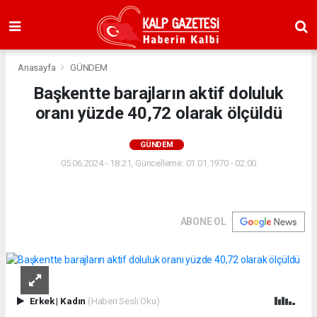
Anasayfa
GÜNDEM
Başkentte barajların aktif doluluk
oranı yüzde 40,72 olarak ölçüldü
GÜNDEM
05.06.2024 - 18:21, Güncelleme: 01.01.1970 - 02:00
ABONE OL
Erkek
|
Kadın
(Haberi Sesli Oku)