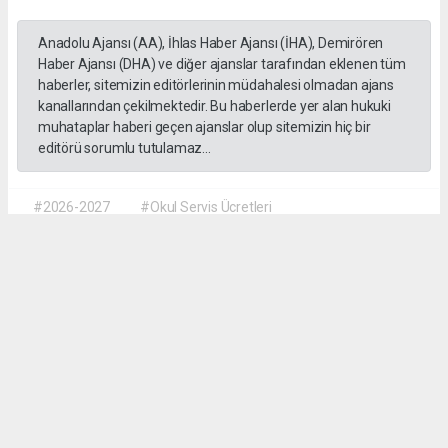
Anadolu Ajansı (AA), İhlas Haber Ajansı (İHA), Demirören
Haber Ajansı (DHA) ve diğer ajanslar tarafından eklenen tüm
haberler, sitemizin editörlerinin müdahalesi olmadan ajans
kanallarından çekilmektedir. Bu haberlerde yer alan hukuki
muhataplar haberi geçen ajanslar olup sitemizin hiç bir
editörü sorumlu tutulamaz...
#2026-2027
#Okul Servis Ücretleri
#Eğitimde Yeni Dönem
Dilber KÖSE
dilber@kalpgazetesi.com