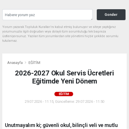
Gonder
Yorum yazarak Topluluk Kuralları’nı kabul etmiş bulunuyor ve siteye yaptığınız
yorumunuzla ilgili doğrudan veya dolaylı tüm sorumluluğu tek başınıza
üstleniyorsunuz. Yazılan tüm yorumlardan site yönetimi hiçbir şekilde sorumlu
tutulamaz.
Anasayfa
EĞİTİM
2026-2027 Okul Servis Ücretleri
Eğitimde Yeni Dönem
EĞİTİM
29.07.2026 - 11:15, Güncelleme: 29.07.2026 - 11:50
Unutmayalım ki; güvenli okul, bilinçli veli ve mutlu