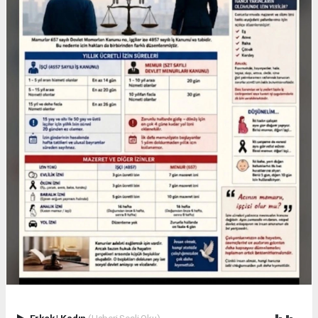
Erkek
|
Kadın
(Haberi Sesli Oku)