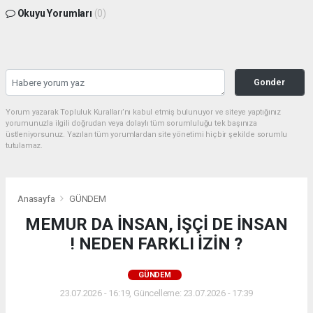
Okuyu Yorumları
(0)
Gonder
Yorum yazarak Topluluk Kuralları’nı kabul etmiş bulunuyor ve siteye yaptığınız
yorumunuzla ilgili doğrudan veya dolaylı tüm sorumluluğu tek başınıza
üstleniyorsunuz. Yazılan tüm yorumlardan site yönetimi hiçbir şekilde sorumlu
tutulamaz.
Anasayfa
GÜNDEM
MEMUR DA İNSAN, İŞÇİ DE İNSAN
! NEDEN FARKLI İZİN ?
GÜNDEM
23.07.2026 - 16:19, Güncelleme: 23.07.2026 - 17:39