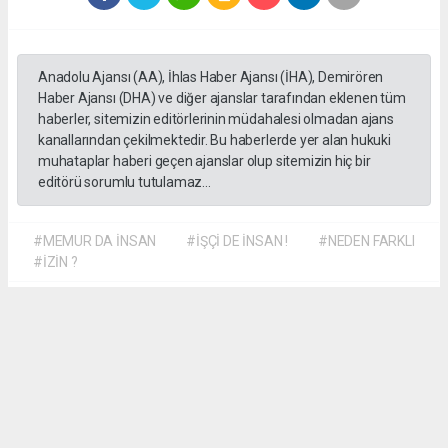
Anadolu Ajansı (AA), İhlas Haber Ajansı (İHA), Demirören
Haber Ajansı (DHA) ve diğer ajanslar tarafından eklenen tüm
haberler, sitemizin editörlerinin müdahalesi olmadan ajans
kanallarından çekilmektedir. Bu haberlerde yer alan hukuki
muhataplar haberi geçen ajanslar olup sitemizin hiç bir
editörü sorumlu tutulamaz...
#MEMUR DA İNSAN
#İŞÇİ DE İNSAN !
#NEDEN FARKLI
#İZİN ?
Dilber KÖSE
dilber@kalpgazetesi.com