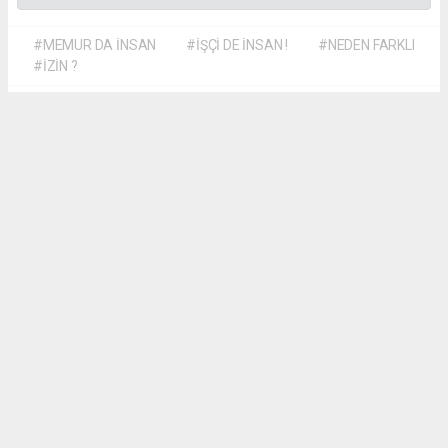
#MEMUR DA İNSAN
#İŞÇİ DE İNSAN !
#NEDEN FARKLI
#İZİN ?
Dilber KÖSE
dilber@kalpgazetesi.com
Okuyu Yorumları
(0)
Gonder
Yorum yazarak Topluluk Kuralları’nı kabul etmiş bulunuyor ve siteye yaptığınız
yorumunuzla ilgili doğrudan veya dolaylı tüm sorumluluğu tek başınıza