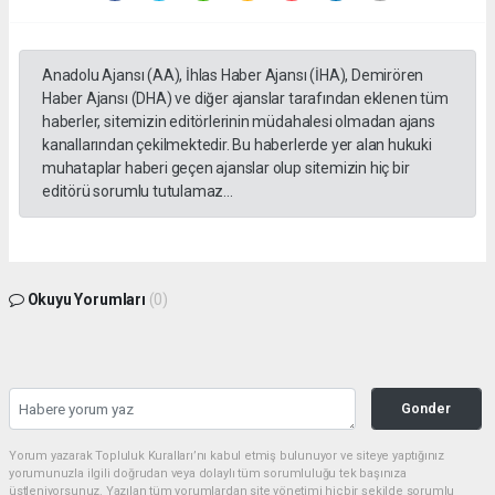
Anadolu Ajansı (AA), İhlas Haber Ajansı (İHA), Demirören
Haber Ajansı (DHA) ve diğer ajanslar tarafından eklenen tüm
haberler, sitemizin editörlerinin müdahalesi olmadan ajans
kanallarından çekilmektedir. Bu haberlerde yer alan hukuki
muhataplar haberi geçen ajanslar olup sitemizin hiç bir
editörü sorumlu tutulamaz...
Okuyu Yorumları
(0)
Gonder
Yorum yazarak Topluluk Kuralları’nı kabul etmiş bulunuyor ve siteye yaptığınız
yorumunuzla ilgili doğrudan veya dolaylı tüm sorumluluğu tek başınıza
üstleniyorsunuz. Yazılan tüm yorumlardan site yönetimi hiçbir şekilde sorumlu