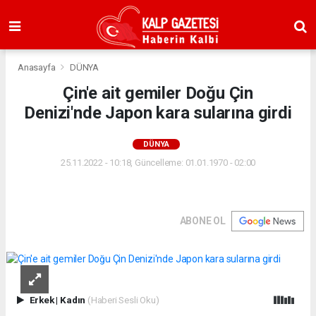
Anasayfa
DÜNYA
Çin'e ait gemiler Doğu Çin
Denizi'nde Japon kara sularına girdi
DÜNYA
25.11.2022 - 10:18, Güncelleme: 01.01.1970 - 02:00
ABONE OL
Erkek
|
Kadın
(Haberi Sesli Oku)