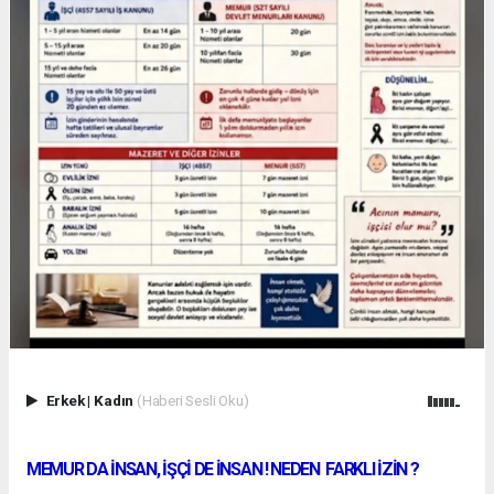
Erkek
|
Kadın
(Haberi Sesli Oku)
MEMUR DA İNSAN, İŞÇİ DE İNSAN ! NEDEN FARKLI İZİN ?