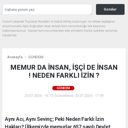
Gonder
Yorum yazarak Topluluk Kuralları’nı kabul etmiş bulunuyor ve siteye yaptığınız
yorumunuzla ilgili doğrudan veya dolaylı tüm sorumluluğu tek başınıza
üstleniyorsunuz. Yazılan tüm yorumlardan site yönetimi hiçbir şekilde sorumlu
tutulamaz.
Anasayfa
GÜNDEM
MEMUR DA İNSAN, İŞÇİ DE İNSAN
! NEDEN FARKLI İZİN ?
GÜNDEM
23.07.2026 - 16:19, Güncelleme: 23.07.2026 - 17:39
Aynı Acı, Aynı Sevinç; Peki Neden Farklı İzin
Hakları? Ülkemizde memurlar 657 sayılı Devlet