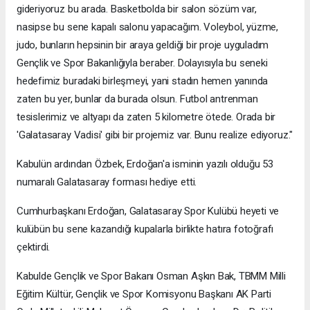
gideriyoruz bu arada. Basketbolda bir salon sözüm var,
nasipse bu sene kapalı salonu yapacağım. Voleybol, yüzme,
judo, bunların hepsinin bir araya geldiği bir proje uyguladım
Gençlik ve Spor Bakanlığıyla beraber. Dolayısıyla bu seneki
hedefimiz buradaki birleşmeyi, yani stadın hemen yanında
zaten bu yer, bunlar da burada olsun. Futbol antrenman
tesislerimiz ve altyapı da zaten 5 kilometre ötede. Orada bir
'Galatasaray Vadisi' gibi bir projemiz var. Bunu realize ediyoruz."
Kabulün ardından Özbek, Erdoğan'a isminin yazılı olduğu 53
numaralı Galatasaray forması hediye etti.
Cumhurbaşkanı Erdoğan, Galatasaray Spor Kulübü heyeti ve
kulübün bu sene kazandığı kupalarla birlikte hatıra fotoğrafı
çektirdi.
Kabulde Gençlik ve Spor Bakanı Osman Aşkın Bak, TBMM Milli
Eğitim Kültür, Gençlik ve Spor Komisyonu Başkanı AK Parti