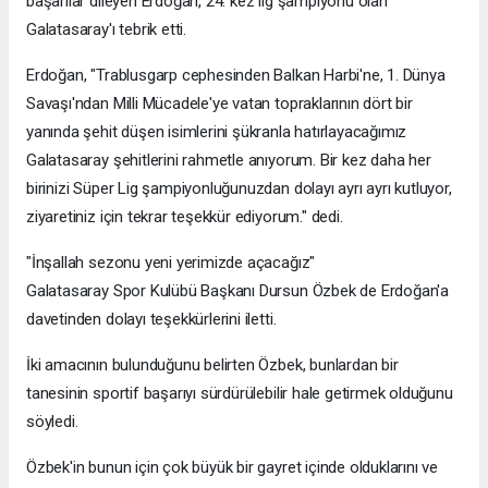
başarılar dileyen Erdoğan, 24. kez lig şampiyonu olan
Galatasaray'ı tebrik etti.
Erdoğan, "Trablusgarp cephesinden Balkan Harbi'ne, 1. Dünya
Savaşı'ndan Milli Mücadele'ye vatan topraklarının dört bir
yanında şehit düşen isimlerini şükranla hatırlayacağımız
Galatasaray şehitlerini rahmetle anıyorum. Bir kez daha her
birinizi Süper Lig şampiyonluğunuzdan dolayı ayrı ayrı kutluyor,
ziyaretiniz için tekrar teşekkür ediyorum." dedi.
"İnşallah sezonu yeni yerimizde açacağız"
Galatasaray Spor Kulübü Başkanı Dursun Özbek de Erdoğan'a
davetinden dolayı teşekkürlerini iletti.
İki amacının bulunduğunu belirten Özbek, bunlardan bir
tanesinin sportif başarıyı sürdürülebilir hale getirmek olduğunu
söyledi.
Özbek'in bunun için çok büyük bir gayret içinde olduklarını ve