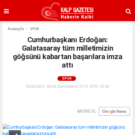
Anasayfa
SPOR
Cumhurbaşkanı Erdoğan:
Galatasaray tüm milletimizin
göğsünü kabartan başarılara imza
attı
SPOR
06.06.2024 - 00:06, Güncelleme: 01.01.1970 - 02:00
ABONE OL