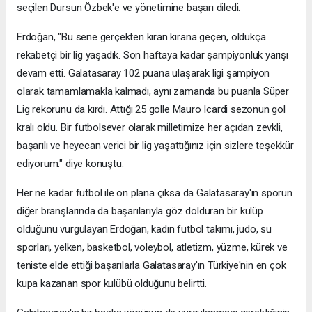
seçilen Dursun Özbek'e ve yönetimine başarı diledi.
Erdoğan, "Bu sene gerçekten kıran kırana geçen, oldukça
rekabetçi bir lig yaşadık. Son haftaya kadar şampiyonluk yarışı
devam etti. Galatasaray 102 puana ulaşarak ligi şampiyon
olarak tamamlamakla kalmadı, aynı zamanda bu puanla Süper
Lig rekorunu da kırdı. Attığı 25 golle Mauro Icardi sezonun gol
kralı oldu. Bir futbolsever olarak milletimize her açıdan zevkli,
başarılı ve heyecan verici bir lig yaşattığınız için sizlere teşekkür
ediyorum." diye konuştu.
Her ne kadar futbol ile ön plana çıksa da Galatasaray'ın sporun
diğer branşlarında da başarılarıyla göz dolduran bir kulüp
olduğunu vurgulayan Erdoğan, kadın futbol takımı, judo, su
sporları, yelken, basketbol, voleybol, atletizm, yüzme, kürek ve
teniste elde ettiği başarılarla Galatasaray'ın Türkiye'nin en çok
kupa kazanan spor kulübü olduğunu belirtti.