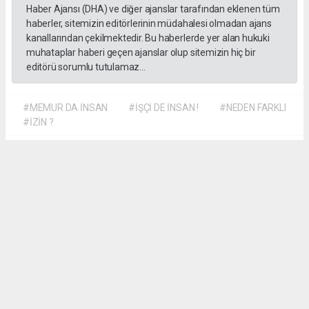
Haber Ajansı (DHA) ve diğer ajanslar tarafından eklenen tüm
haberler, sitemizin editörlerinin müdahalesi olmadan ajans
kanallarından çekilmektedir. Bu haberlerde yer alan hukuki
muhataplar haberi geçen ajanslar olup sitemizin hiç bir
editörü sorumlu tutulamaz...
#MEMUR DA İNSAN
#İŞÇİ DE İNSAN !
#NEDEN FARKLI
#İZİN ?
Dilber KÖSE
dilber@kalpgazetesi.com
Okuyu Yorumları
(0)