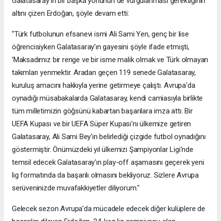
Galatasaray'ın bir başka yönünün de vurgulanması gerektiğinin
altını çizen Erdoğan, şöyle devam etti:
"Türk futbolunun efsanevi ismi Ali Sami Yen, genç bir lise
öğrencisiyken Galatasaray'ın gayesini şöyle ifade etmişti,
'Maksadımız bir renge ve bir isme malik olmak ve Türk olmayan
takımları yenmektir. Aradan geçen 119 senede Galatasaray,
kuruluş amacını hakkıyla yerine getirmeye çalıştı. Avrupa'da
oynadığı müsabakalarda Galatasaray, kendi camiasıyla birlikte
tüm milletimizin göğsünü kabartan başarılara imza attı. Bir
UEFA Kupası ve bir UEFA Süper Kupası'nı ülkemize getiren
Galatasaray, Ali Sami Bey'in belirlediği çizgide futbol oynadığını
göstermiştir. Önümüzdeki yıl ülkemizi Şampiyonlar Ligi'nde
temsil edecek Galatasaray'ın play-off aşamasını geçerek yeni
lig formatında da başarılı olmasını bekliyoruz. Sizlere Avrupa
serüveninizde muvafakkiyetler diliyorum."
Gelecek sezon Avrupa'da mücadele edecek diğer kulüplere de