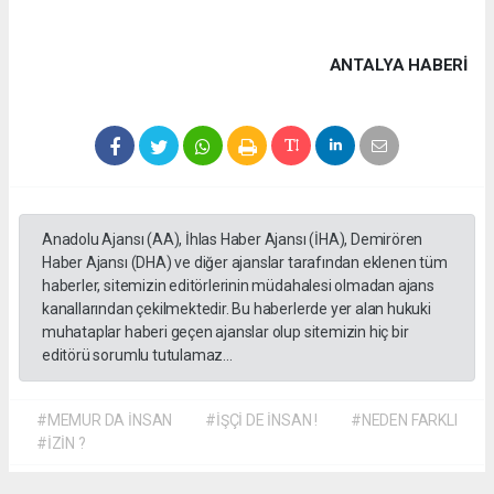
ANTALYA HABERİ
Anadolu Ajansı (AA), İhlas Haber Ajansı (İHA), Demirören
Haber Ajansı (DHA) ve diğer ajanslar tarafından eklenen tüm
haberler, sitemizin editörlerinin müdahalesi olmadan ajans
kanallarından çekilmektedir. Bu haberlerde yer alan hukuki
muhataplar haberi geçen ajanslar olup sitemizin hiç bir
editörü sorumlu tutulamaz...
#MEMUR DA İNSAN
#İŞÇİ DE İNSAN !
#NEDEN FARKLI
#İZİN ?