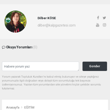
Dilber KÖSE
dilber@kalpgazetesi.com
Okuyu Yorumları
(0)
Gonder
Yorum yazarak Topluluk Kuralları’nı kabul etmiş bulunuyor ve siteye yaptığınız
yorumunuzla ilgili doğrudan veya dolaylı tüm sorumluluğu tek başınıza
üstleniyorsunuz. Yazılan tüm yorumlardan site yönetimi hiçbir şekilde sorumlu
tutulamaz.
Anasayfa
EĞİTİM