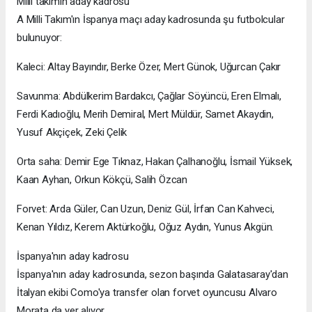
Milli takımın aday kadrosu
A Milli Takım'ın İspanya maçı aday kadrosunda şu futbolcular
bulunuyor:
Kaleci: Altay Bayındır, Berke Özer, Mert Günok, Uğurcan Çakır
Savunma: Abdülkerim Bardakcı, Çağlar Söyüncü, Eren Elmalı,
Ferdi Kadıoğlu, Merih Demiral, Mert Müldür, Samet Akaydin,
Yusuf Akçiçek, Zeki Çelik
Orta saha: Demir Ege Tıknaz, Hakan Çalhanoğlu, İsmail Yüksek,
Kaan Ayhan, Orkun Kökçü, Salih Özcan
Forvet: Arda Güler, Can Uzun, Deniz Gül, İrfan Can Kahveci,
Kenan Yıldız, Kerem Aktürkoğlu, Oğuz Aydın, Yunus Akgün.
İspanya'nın aday kadrosu
İspanya'nın aday kadrosunda, sezon başında Galatasaray'dan
İtalyan ekibi Como'ya transfer olan forvet oyuncusu Alvaro
Morata da yer alıyor.