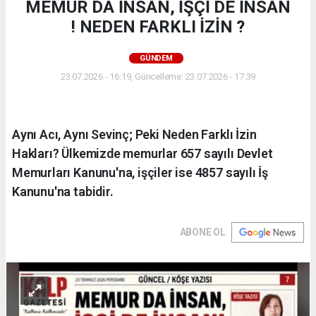
MEMUR DA İNSAN, İŞÇİ DE İNSAN
! NEDEN FARKLI İZİN ?
GÜNDEM
23.07.2026 - 16:19, Güncelleme: 23.07.2026 - 17:39
Aynı Acı, Aynı Sevinç; Peki Neden Farklı İzin
Hakları? Ülkemizde memurlar 657 sayılı Devlet
Memurları Kanunu'na, işçiler ise 4857 sayılı İş
Kanunu'na tabidir.
ABONE OL