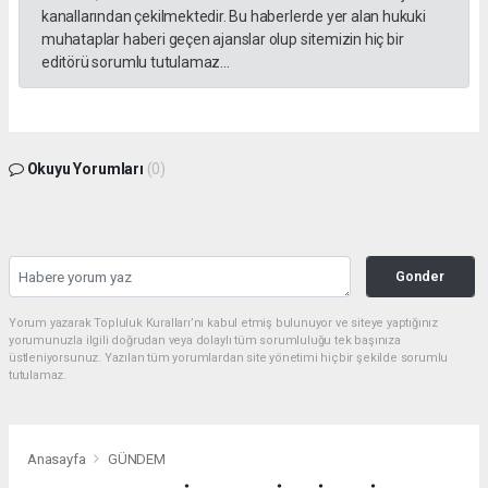
kanallarından çekilmektedir. Bu haberlerde yer alan hukuki
muhataplar haberi geçen ajanslar olup sitemizin hiç bir
editörü sorumlu tutulamaz...
Okuyu Yorumları
(0)
Gonder
Yorum yazarak Topluluk Kuralları’nı kabul etmiş bulunuyor ve siteye yaptığınız
yorumunuzla ilgili doğrudan veya dolaylı tüm sorumluluğu tek başınıza
üstleniyorsunuz. Yazılan tüm yorumlardan site yönetimi hiçbir şekilde sorumlu
tutulamaz.
Anasayfa
GÜNDEM