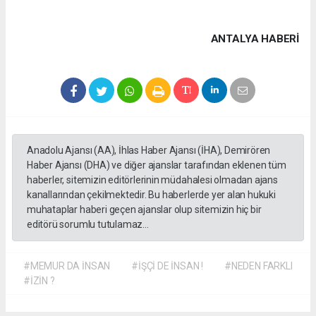
ANTALYA HABERİ
Anadolu Ajansı (AA), İhlas Haber Ajansı (İHA), Demirören
Haber Ajansı (DHA) ve diğer ajanslar tarafından eklenen tüm
haberler, sitemizin editörlerinin müdahalesi olmadan ajans
kanallarından çekilmektedir. Bu haberlerde yer alan hukuki
muhataplar haberi geçen ajanslar olup sitemizin hiç bir
editörü sorumlu tutulamaz...
#MEMUR DA İNSAN
#İŞÇİ DE İNSAN !
#NEDEN FARKLI
#İZİN ?