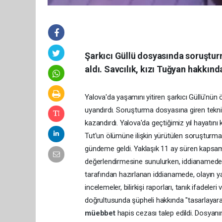
Şarkıcı Güllü dosyasında soruşturm
aldı. Savcılık, kızı Tuğyan hakkınd
Yalova'da yaşamını yitiren şarkıcı Güllü'nü
uyandırdı. Soruşturma dosyasına giren teknik 
kazandırdı. Yalova'da geçtiğimiz yıl hayatın
Tut'un ölümüne ilişkin yürütülen soruşturmad
gündeme geldi. Yaklaşık 11 ay süren kaps
değerlendirmesine sunulurken, iddianamede y
tarafından hazırlanan iddianamede, olayın y
incelemeler, bilirkişi raporları, tanık ifadeleri ve
doğrultusunda şüpheli hakkında "tasarlayar
müebbet
hapis cezası talep edildi. Dosyanı