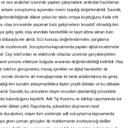
 ve ses analizleri üzerinde yapılan çalışmaların ardından hazırlanan
anların soruşturma açısından önem taşıdığı değerlendirildi. Savcılık,
değerlendirildiğinde dikkat çekici bir tablo ortaya koyduğunu ifade etti.
, olay öncesinde yaşanan bazı gelişmelerin tesadüf olmadığı ileri
liş şekli, olay anındaki hareketlilik ve kayıt altına alınan bazı
eği iddiasıyla ele alındı. Söz konusu değerlendirmeler, yargılama
lde incelenecek. Soruşturma kapsamında yapılan dijital incelemeler
dı. Cep telefonları ve elektronik cihazlar üzerinde gerçekleştirilen
anın yönünü etkileyen bulgular arasında değerlendirildiği belirtildi. Olay
 telefon görüşmeleri, mesaj içerikleri ve dijital hareketler de
n önceki döneme ait mesajlaşmalar ile tanık anlatımlarına da geniş
ğı ileri sürülen anlaşmazlıklara ilişkin çeşitli iddialar ve bu iddiaları
landı. Savcılık, bu unsurların olayın önceden planlandığı yönündeki
da bulunduğunu kaydetti. Adli Tıp Kurumu ve bilirkişi raporlarında ise
rmeler dikkat çekti. Raporlarda, yüksekten düşmenin nasıl
rinde durulurken, olayın tüm yönleriyle adli soruşturma kapsamında
yaya giren uzman görüşleri de mahkemenin inceleyeceği deliller