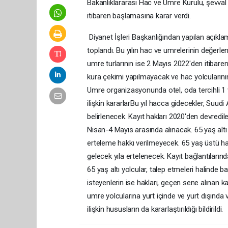
Bakanlıklararası Hac ve Umre Kurulu, şevval 
itibaren başlamasına karar verdi.
Diyanet İşleri Başkanlığından yapılan açıkla
toplandı. Bu yılın hac ve umrelerinin değerlen
umre turlarının ise 2 Mayıs 2022'den itibaren 
kura çekimi yapılmayacak ve hac yolcularının
Umre organizasyonunda otel, oda tercihli 1 
ilişkin kararlarBu yıl hacca gidecekler, Suu
belirlenecek. Kayıt hakları 2020'den devredil
Nisan-4 Mayıs arasında alınacak. 65 yaş altı 
erteleme hakkı verilmeyecek. 65 yaş üstü hac
gelecek yıla ertelenecek. Kayıt bağlantıları
65 yaş altı yolcular, talep etmeleri halinde 
isteyenlerin ise hakları, geçen sene alınan
umre yolcularına yurt içinde ve yurt dışında 
ilişkin hususların da kararlaştırıldığı bildirildi.