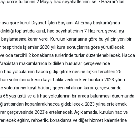
ayı umre turlarının 2 Mayıs, hac seyahatlerinin ise 7 Haziran'dan
maya göre kurul, Diyanet İşleri Başkanı Ali Erbaş başkanlığında
dirildiği toplantıda kurul, hac seyahatlerinin 7 Haziran, şevval ayı
başlamasına karar verdi. Kurulun kararlarına göre bu yıl için yeni bir
 tespitinde işlemler 2020 yılı kura sonuçlarına göre yürütülecek.
ve oda tercihli 2 konaklama türlerinde turlar düzenlenebilecek. Hacca
di Arabistan makamlarınca bildirilen hususlar çerçevesinde
en hac yolcularının hacca gidip gitmemesine ilişkin tercihleri 25
hac yolcularına kesin kayıt hakkı verilecek ve bunlara 2023 yılına
 yolcularının kayıt hakları, geçen yıl alınan karar çerçevesinde
nda 65 yaş üstü ve altı hac yolcularının bir arada bulunması durumunda
bağlantısından koparılarak hacca gidebilecek, 2023 yılına ertelemek
 karar çerçevesinde 2023'e ertelenecek. Açıklamada, kurulun hac ve
verilecek eğitim, rehberlik, konaklama ve diğer hizmet kalemlerine