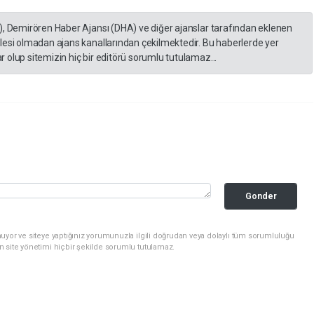
), Demirören Haber Ajansı (DHA) ve diğer ajanslar tarafından eklenen
lesi olmadan ajans kanallarından çekilmektedir. Bu haberlerde yer
 olup sitemizin hiç bir editörü sorumlu tutulamaz...
Gonder
uyor ve siteye yaptığınız yorumunuzla ilgili doğrudan veya dolaylı tüm sorumluluğu
n site yönetimi hiçbir şekilde sorumlu tutulamaz.