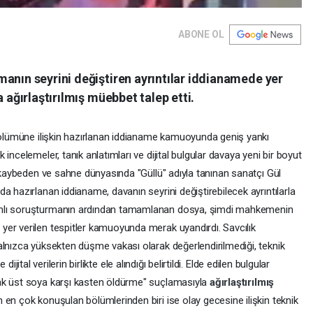
ABONE OL
anın seyrini değiştiren ayrıntılar iddianamede yer
a ağırlaştırılmış müebbet talep etti.
n ölümüne ilişkin hazırlanan iddianame kamuoyunda geniş yankı
incelemeler, tanık anlatımları ve dijital bulgular davaya yeni bir boyut
ı kaybeden ve sahne dünyasında "Güllü" adıyla tanınan sanatçı Gül
a hazırlanan iddianame, davanın seyrini değiştirebilecek ayrıntılarla
amlı soruşturmanın ardından tamamlanan dosya, şimdi mahkemenin
er verilen tespitler kamuoyunda merak uyandırdı. Savcılık
alnızca yüksekten düşme vakası olarak değerlendirilmediği, teknik
 dijital verilerin birlikte ele alındığı belirtildi. Elde edilen bulgular
ak üst soya karşı kasten öldürme" suçlamasıyla
ağırlaştırılmış
n en çok konuşulan bölümlerinden biri ise olay gecesine ilişkin teknik