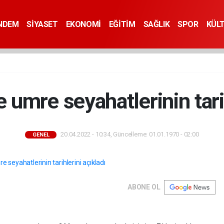
NDEM
SİYASET
EKONOMİ
EĞİTİM
SAĞLIK
SPOR
KÜL
 umre seyahatlerinin tari
20.04.2022 - 10:34, Güncelleme: 01.01.1970 - 02:00
GENEL
ABONE OL