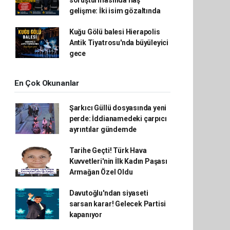
gelişme: İki isim gözaltında
Kuğu Gölü balesi Hierapolis
Antik Tiyatrosu'nda büyüleyici
gece
En Çok Okunanlar
Şarkıcı Güllü dosyasında yeni
perde: İddianamedeki çarpıcı
ayrıntılar gündemde
Tarihe Geçti! Türk Hava
Kuvvetleri'nin İlk Kadın Paşası
Armağan Özel Oldu
Davutoğlu'ndan siyaseti
sarsan karar! Gelecek Partisi
kapanıyor