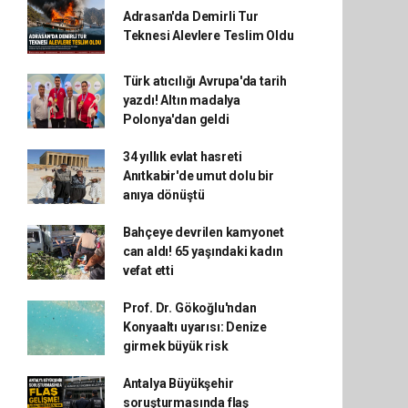
Adrasan'da Demirli Tur
Teknesi Alevlere Teslim Oldu
Türk atıcılığı Avrupa'da tarih
yazdı! Altın madalya
Polonya'dan geldi
34 yıllık evlat hasreti
Anıtkabir'de umut dolu bir
anıya dönüştü
Bahçeye devrilen kamyonet
can aldı! 65 yaşındaki kadın
vefat etti
Prof. Dr. Gökoğlu'ndan
Konyaaltı uyarısı: Denize
girmek büyük risk
Antalya Büyükşehir
soruşturmasında flaş