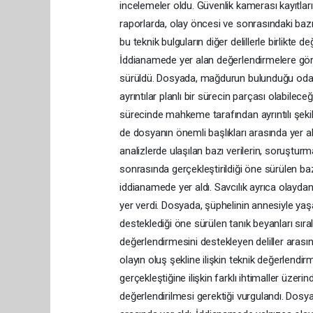
incelemeler oldu. Güvenlik kamerası kayıtları
raporlarda, olay öncesi ve sonrasındaki bazı 
bu teknik bulguların diğer delillerle birlikte 
İddianamede yer alan değerlendirmelere göre
sürüldü. Dosyada, mağdurun bulunduğu odaya ge
ayrıntılar planlı bir sürecin parçası olabilec
sürecinde mahkeme tarafından ayrıntılı şeki
de dosyanın önemli başlıkları arasında yer al
analizlerde ulaşılan bazı verilerin, soruşturm
sonrasında gerçekleştirildiği öne sürülen bazı
iddianamede yer aldı. Savcılık ayrıca olayda
yer verdi. Dosyada, şüphelinin annesiyle yaşadı
desteklediği öne sürülen tanık beyanları sıra
değerlendirmesini destekleyen deliller arasın
olayın oluş şekline ilişkin teknik değerlendi
gerçekleştiğine ilişkin farklı ihtimaller üze
değerlendirilmesi gerektiği vurgulandı. Dos