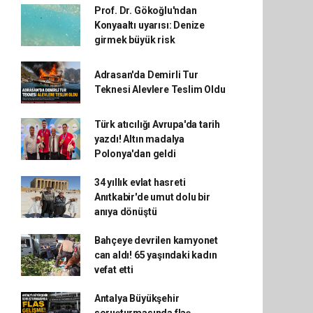
Prof. Dr. Gökoğlu'ndan
Konyaaltı uyarısı: Denize
girmek büyük risk
Adrasan'da Demirli Tur
Teknesi Alevlere Teslim Oldu
Türk atıcılığı Avrupa'da tarih
yazdı! Altın madalya
Polonya'dan geldi
34 yıllık evlat hasreti
Anıtkabir'de umut dolu bir
anıya dönüştü
Bahçeye devrilen kamyonet
can aldı! 65 yaşındaki kadın
vefat etti
Antalya Büyükşehir
soruşturmasında flaş