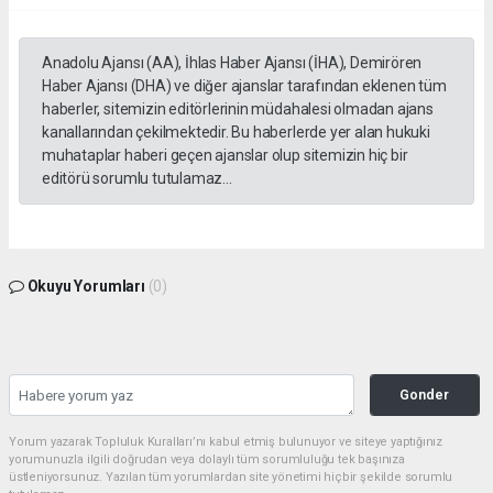
Anadolu Ajansı (AA), İhlas Haber Ajansı (İHA), Demirören
Haber Ajansı (DHA) ve diğer ajanslar tarafından eklenen tüm
haberler, sitemizin editörlerinin müdahalesi olmadan ajans
kanallarından çekilmektedir. Bu haberlerde yer alan hukuki
muhataplar haberi geçen ajanslar olup sitemizin hiç bir
editörü sorumlu tutulamaz...
Okuyu Yorumları
(0)
Gonder
Yorum yazarak Topluluk Kuralları’nı kabul etmiş bulunuyor ve siteye yaptığınız
yorumunuzla ilgili doğrudan veya dolaylı tüm sorumluluğu tek başınıza
üstleniyorsunuz. Yazılan tüm yorumlardan site yönetimi hiçbir şekilde sorumlu