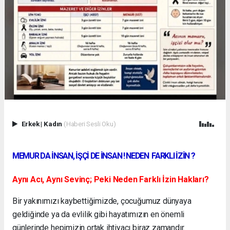
Erkek
|
Kadın
(Haberi Sesli Oku)
MEMUR DA İNSAN, İŞÇİ DE İNSAN ! NEDEN FARKLI İZİN ?
Aynı Acı, Aynı Sevinç; Peki Neden Farklı İzin Hakları?
Bir yakınımızı kaybettiğimizde, çocuğumuz dünyaya
geldiğinde ya da evlilik gibi hayatımızın en önemli
günlerinde hepimizin ortak ihtiyacı biraz zamandır.