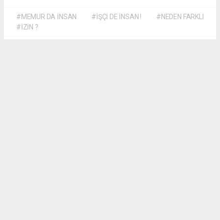
#MEMUR DA İNSAN
#İŞÇİ DE İNSAN !
#NEDEN FARKLI
#İZİN ?
Dilber KÖSE
dilber@kalpgazetesi.com
Okuyu Yorumları
(0)
Gonder
Yorum yazarak Topluluk Kuralları’nı kabul etmiş bulunuyor ve siteye yaptığınız
yorumunuzla ilgili doğrudan veya dolaylı tüm sorumluluğu tek başınıza