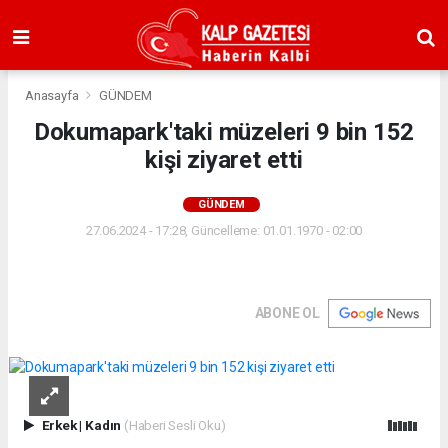
Anasayfa
GÜNDEM
Dokumapark'taki müzeleri 9 bin 152
kişi ziyaret etti
GÜNDEM
27.06.2024 - 17:28, Güncelleme: 01.01.1970 - 02:00
ABONE OL
Erkek
|
Kadın
(Haberi Sesli Oku)