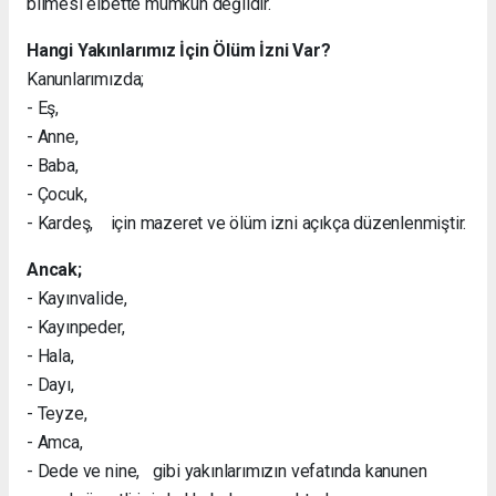
bilmesi elbette mümkün değildir.
Hangi Yakınlarımız İçin Ölüm İzni Var?
Kanunlarımızda;
- Eş,
- Anne,
- Baba,
- Çocuk,
- Kardeş, için mazeret ve ölüm izni açıkça düzenlenmiştir.
Ancak;
- Kayınvalide,
- Kayınpeder,
- Hala,
- Dayı,
- Teyze,
- Amca,
- Dede ve nine, gibi yakınlarımızın vefatında kanunen