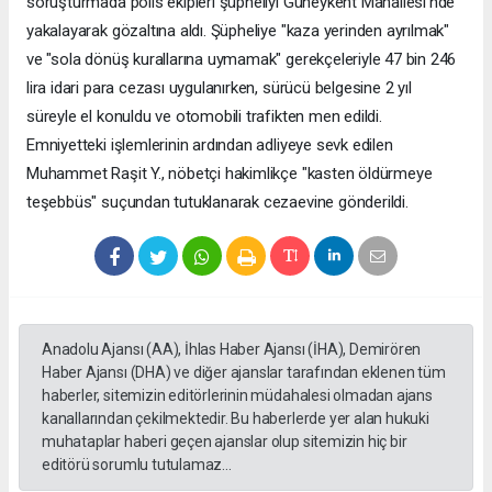
soruşturmada polis ekipleri şüpheliyi Güneykent Mahallesi'nde
yakalayarak gözaltına aldı. Şüpheliye "kaza yerinden ayrılmak"
ve "sola dönüş kurallarına uymamak" gerekçeleriyle 47 bin 246
lira idari para cezası uygulanırken, sürücü belgesine 2 yıl
süreyle el konuldu ve otomobili trafikten men edildi.
Emniyetteki işlemlerinin ardından adliyeye sevk edilen
Muhammet Raşit Y., nöbetçi hakimlikçe "kasten öldürmeye
teşebbüs" suçundan tutuklanarak cezaevine gönderildi.
Anadolu Ajansı (AA), İhlas Haber Ajansı (İHA), Demirören
Haber Ajansı (DHA) ve diğer ajanslar tarafından eklenen tüm
haberler, sitemizin editörlerinin müdahalesi olmadan ajans
kanallarından çekilmektedir. Bu haberlerde yer alan hukuki
muhataplar haberi geçen ajanslar olup sitemizin hiç bir
editörü sorumlu tutulamaz...