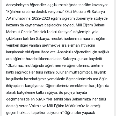
deneyimleyen öğrenciler, aşçılık mesleğinde tecrübe kazanıyor.
"Eğitirken üretime destek veriyoruz" Okul Müdürü Ali Sakarya,
AA muhabirine, 2022-2023 eğitim öğretim dönemiyle atölyede
kazanın da kaynamaya başladığını söyledi. Milli Eğitim Bakanı
Mahmut Özer'in "Meslek liseleri üretiyor." söylemiyle yola
çıktıklarını belirten Sakarya, meslek liselerinin amacının, eğitim
verirken diğer yandan üretmek ve ara eleman ihtiyacını
karşılamak olduğunu ifade etti. Anaokulu öğrencileri için sağlıklı
ara öğünler hazırladıklarını anlatan Sakarya, şunları kaydetti:
"Okulumuz mutfağında öğretmen ve öğrencilerimiz üretime
katkı sağlıyor. Her türlü imkanı bulunan mutfağımızda, hijyenik
koşullarda hazırladığımız yemeklerle öğrencilerimizin ara öğün
ihtiyaçlarını karşılıyoruz. Öğrencilerimiz emeklerinin karşılığını da
alarak bütçelerine katkı sağlıyor. Bu projeyi hayata
geçirmemizde en büyük fikir sahibi olan Bakanımıza, her türlü
desteği veren Valimiz ve Milli Eğitim Müdürümüz ile emeği
geçen herkese teşekkür ediyorum." Öğrenciler yaparak