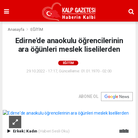
Anasayfa
EĞİTİM
Edirne'de anaokulu öğrencilerinin
ara öğünleri meslek liselilerden
EĞİTİM
29.10.2022 - 17:17, Güncelleme: 01.01.1970 - 02:00
ABONE OL
Erkek
|
Kadın
(Haberi Sesli Oku)