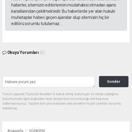
haberler, sitemizin editörlerinin müdahalesi olmadan ajans
kanallarından çekilmektedir. Bu haberlerde yer alan hukuki
muhataplar haberi geçen ajanslar olup sitemizin hiç bir
editörü sorumlu tutulamaz...
Okuyu Yorumları
(0)
Gonder
Yorum yazarak Topluluk Kuralları’nı kabul etmiş bulunuyor ve siteye yaptığınız
yorumunuzla ilgili doğrudan veya dolaylı tüm sorumluluğu tek başınıza
üstleniyorsunuz. Yazılan tüm yorumlardan site yönetimi hiçbir şekilde sorumlu
tutulamaz.
Anasayfa
GÜNDEM