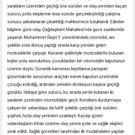
yaralıların üzerinden geçtiği öne sürülen ve olay yerinden kaçan
sürücü, polis ekiplerinin kısa sürede gerçekleştirdiği çalışma
sonucu yakalanarak çıkarıldığı mahkemece tutuklandı. Edinilen
bilgilere göre olay, Çağdaşkent Mahallesi'nde gece saatlerinde
yaşandı. Muhammet Raşit Y. yönetimindeki otomobil, ani
şekilde sola dönüş yaptığı sırada karşı yönden gelen
motosikletle çarpıştı. Kazanın şiddetiyle motosiklette bulunan
kişiler yola savrulurken, çocuklardan biri otomobilin kaputunun
üzerine düştü. Güvenlik kamerası kayıtlarına yansıyan
görüntülerde sürücünün araçtan inerek kaputun üzerindeki
çocuğu indirdiği, ardından yeniden direksiyon başına geçtiği
görüldü. İddiaya göre sürücü, bu sırada yerde bulunan iki
yaralının üzerinden otomobiliyle geçti. Kendisini durdurmaya
çalışan bir vatandaşa da hafif şekilde çarptığı öne sürülen
şüpheli, hızla olay yerinden uzaklaştı. Kazayı gören
vatandaşların ihbarı üzerine olay yerine polis ve sağlık ekipleri
sevk edildi. Sağlık görevlileri tarafından ilk müdahaleleri yapılan