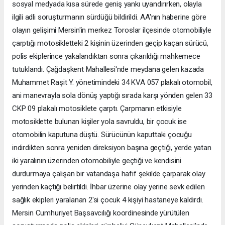
sosyal medyada kısa sürede geniş yankı uyandırırken, olayla
ilgili adli soruşturmanın sürdüğü bildirildi. AA'nın haberine göre
olayın gelişimi Mersin'in merkez Toroslar ilçesinde otomobiliyle
çarptığı motosikletteki 2 kişinin üzerinden geçip kaçan sürücü,
polis ekiplerince yakalandıktan sonra çıkarıldığı mahkemece
tutuklandı. Çağdaşkent Mahallesi'nde meydana gelen kazada
Muhammet Raşit Y. yönetimindeki 34 KVA 057 plakalı otomobil,
ani manevrayla sola dönüş yaptığı sırada karşı yönden gelen 33
CKP 09 plakalı motosiklete çarptı. Çarpmanın etkisiyle
motosiklette bulunan kişiler yola savruldu, bir çocuk ise
otomobilin kaputuna düştü. Sürücünün kaputtaki çocuğu
indirdikten sonra yeniden direksiyon başına geçtiği, yerde yatan
iki yaralının üzerinden otomobiliyle geçtiği ve kendisini
durdurmaya çalışan bir vatandaşa hafif şekilde çarparak olay
yerinden kaçtığı belirtildi. İhbar üzerine olay yerine sevk edilen
sağlık ekipleri yaralanan 2'si çocuk 4 kişiyi hastaneye kaldırdı.
Mersin Cumhuriyet Başsavcılığı koordinesinde yürütülen