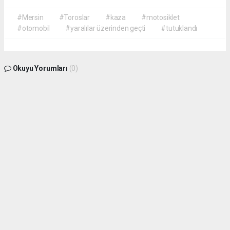
#Mersin
#Toroslar
#kaza
#motosiklet
#otomobil
#yaralılar üzerinden geçti
#tutuklandı
Okuyu Yorumları
(0)
Gonder
Yorum yazarak Topluluk Kuralları’nı kabul etmiş bulunuyor ve siteye yaptığınız
yorumunuzla ilgili doğrudan veya dolaylı tüm sorumluluğu tek başınıza
üstleniyorsunuz. Yazılan tüm yorumlardan site yönetimi hiçbir şekilde sorumlu
tutulamaz.
haber paketi
haber scripti
haber yazılımı
Tüm hakları saklı tutulmaktadır. Copyright 2026©