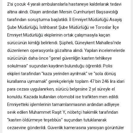
2'si çocuk 4 yaralı ambulanslarla hastaneye kaldırılarak tedavi
altına alındı. Olayın ardından Mersin Cumhuriyet Başsavcılığı
tarafından soruşturma başlatıldı. İl Emniyet Müdürlüğü Asayiş
Şube Müdürlüğü, İstihbarat Şube Müdürlüğü ve Toroslar İlçe
Emniyet Müdürlüğü ekiplerinin ortak çalışmasıyla kaçan
sürücünün kimliği belirlendi. Şüpheli, Güneykent Mahallesi'nde
düzenlenen operasyonla gözaltına alındı. Yapılan incelemelerde
sürücünün daha önce "genel güvenliğin kasten tehlikeye
sokulması" suçundan kaydının bulunduğu öğrenildi. Polis
ekipleri tarafından "kaza yerinden ayrılmak" ve "sola dönüş
kurallarına uymamak" gerekçeleriyle toplam 47 bin 246 lira idari
para cezası uygulanırken, sürücü belgesine 2 yıl süreyle el
konuldu. Kazada kullanılan otomobil ise trafikten men edildi.
Emniyetteki işlemlerinin tamamlanmasının ardından adliyeye
sevk edilen Muhammet Raşit Y., nöbetçi hakimlik tarafından
"kasten öldürmeye teşebbüs" suçundan tutuklanarak
cezaevine gönderildi. Güvenlik kamerasına yansıyan görüntüler