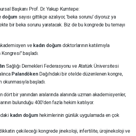
ursal Başkanı Prof. Dr. Yakup Kumtepe:
de
doğum
sayısı gittikçe azalıyor, 'beka sorunu' diyoruz ya
kte bir beka sorunu yaratacak. Biz de bu kongrede bu temayı
n akademisyen ve
kadın
doğum
doktorlarının katılımıyla
m
Kongresi" başladı.
dın
Sağlığı Dernekleri Federasyonu ve Atatürk Üniversitesi
alınca
Palandöken
Dağı'ndaki bir otelde düzenlenen kongre,
ın okunmasıyla başladı.
nin dört bir yanından aralarında alanında uzman akademisyenler,
rının bulunduğu 400'den fazla hekim katılıyor.
adaki
kadın
doğum
hekimlerinin günlük uygulamada en çok
dikkatin çekileceği kongrede jinekoloji, infertilite, ürojinekoloji ve