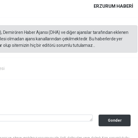
ERZURUM HABERİ
), Demirören Haber Ajansı (DHA) ve diğer ajanslar tarafından eklenen
lesi olmadan ajans kanallarından çekilmektedir. Bu haberlerde yer
 olup sitemizin hiç bir editörü sorumlu tutulamaz...
esi
Gonder
uyor ve siteye yaptığınız yorumunuzla ilgili doğrudan veya dolaylı tüm sorumluluğu