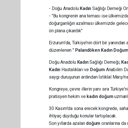
- Doğu Anadolu
Kadın
Sağlığı Derneği On
- "Bu kongrenin ana teması ise ülkemiz
doğurganlığın azalması ülkemizde gelece
ön plana çıkardık"
Erzurum'da, Türkiye'nin dört bir yanında
düzenlenen "
Palandöken
Kadın
Doğu
Doğu Anadolu
Kadın
Sağlığı Derneği,
Ka
Kadın
Hastalıkları ve
Doğum
Anabilim D
saygı duruşunun ardından İstiklal Marşı'n
Kongreye, çevre illerin yanı sıra Türkiye'
pratisyen hekim ve
kadın
doğum
uzmanla
30 Kasım'da sona erecek kongrede, sah
ihtiyaç duyduğu konular tartışılacak.
Son yıllarda azalan
doğum
oranlarına da 