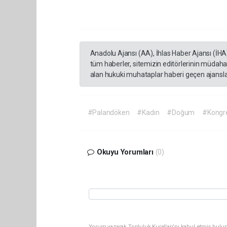
Anadolu Ajansı (AA), İhlas Haber Ajansı (İHA
tüm haberler, sitemizin editörlerinin müdaha
alan hukuki muhataplar haberi geçen ajanslar
#Palandöken
#Kadın
#Doğum
#Kongr
Okuyu Yorumları
(0)
Yorum yazarak Topluluk Kuralları’nı kabul etmiş bulun