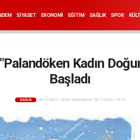
NDEM
SİYASET
EKONOMİ
EĞİTİM
SAĞLIK
SPOR
KÜL
 "Palandöken Kadın Doğu
Başladı
28.11.2025 - 18:04, Güncelleme: 28.11.2025 - 19:14
SAĞLIK