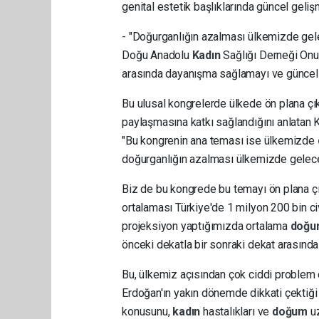
genital estetik başlıklarında güncel gelişm
- "Doğurganlığın azalması ülkemizde gel
Doğu Anadolu
Kadın
Sağlığı Derneği Onu
arasında dayanışma sağlamayı ve güncel b
Bu ulusal kongrelerde ülkede ön plana çıkm
paylaşmasına katkı sağlandığını anlatan 
"Bu kongrenin ana teması ise ülkemizde
doğurganlığın azalması ülkemizde gelece
Biz de bu kongrede bu temayı ön plana çık
ortalaması Türkiye'de 1 milyon 200 bin ci
projeksiyon yaptığımızda ortalama
doğ
önceki dekatla bir sonraki dekat arasınd
Bu, ülkemiz açısından çok ciddi problem
Erdoğan'ın yakın dönemde dikkati çektiği
konusunu,
kadın
hastalıkları ve
doğum
u