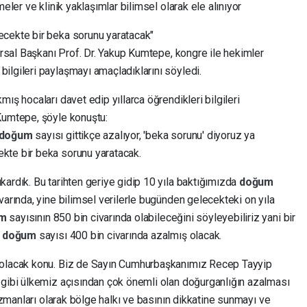
eler ve klinik yaklaşımlar bilimsel olarak ele alınıyor
ecekte bir beka sorunu yaratacak"
rsal Başkanı Prof. Dr. Yakup Kumtepe, kongre ile hekimler
ilgileri paylaşmayı amaçladıklarını söyledi.
ış hocaları davet edip yıllarca öğrendikleri bilgileri
Kumtepe, şöyle konuştu:
doğum
sayısı gittikçe azalıyor, 'beka sorunu' diyoruz ya
kte bir beka sorunu yaratacak.
ardık. Bu tarihten geriye gidip 10 yıla baktığımızda
doğum
varında, yine bilimsel verilerle bugünden gelecekteki on yıla
um
sayısının 850 bin civarında olabileceğini söyleyebiliriz yani bir
a
doğum
sayısı 400 bin civarında azalmış olacak.
 olacak konu. Biz de Sayın Cumhurbaşkanımız Recep Tayyip
 gibi ülkemiz açısından çok önemli olan doğurganlığın azalması
zmanları olarak bölge halkı ve basının dikkatine sunmayı ve