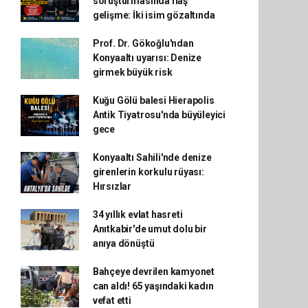
soruşturmasında flaş
gelişme: İki isim gözaltında
Prof. Dr. Gökoğlu'ndan
Konyaaltı uyarısı: Denize
girmek büyük risk
Kuğu Gölü balesi Hierapolis
Antik Tiyatrosu'nda büyüleyici
gece
Konyaaltı Sahili'nde denize
girenlerin korkulu rüyası:
Hırsızlar
34 yıllık evlat hasreti
Anıtkabir'de umut dolu bir
anıya dönüştü
Bahçeye devrilen kamyonet
can aldı! 65 yaşındaki kadın
vefat etti