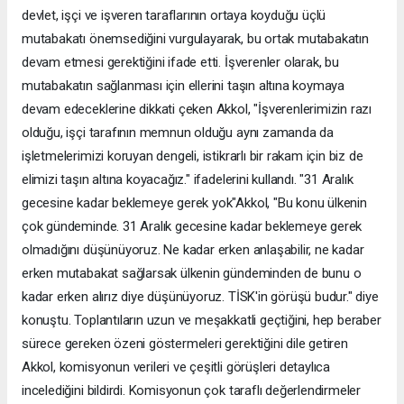
devlet, işçi ve işveren taraflarının ortaya koyduğu üçlü
mutabakatı önemsediğini vurgulayarak, bu ortak mutabakatın
devam etmesi gerektiğini ifade etti. İşverenler olarak, bu
mutabakatın sağlanması için ellerini taşın altına koymaya
devam edeceklerine dikkati çeken Akkol, "İşverenlerimizin razı
olduğu, işçi tarafının memnun olduğu aynı zamanda da
işletmelerimizi koruyan dengeli, istikrarlı bir rakam için biz de
elimizi taşın altına koyacağız." ifadelerini kullandı. "31 Aralık
gecesine kadar beklemeye gerek yok"Akkol, "Bu konu ülkenin
çok gündeminde. 31 Aralık gecesine kadar beklemeye gerek
olmadığını düşünüyoruz. Ne kadar erken anlaşabilir, ne kadar
erken mutabakat sağlarsak ülkenin gündeminden de bunu o
kadar erken alırız diye düşünüyoruz. TİSK'in görüşü budur." diye
konuştu. Toplantıların uzun ve meşakkatli geçtiğini, hep beraber
sürece gereken özeni göstermeleri gerektiğini dile getiren
Akkol, komisyonun verileri ve çeşitli görüşleri detaylıca
incelediğini bildirdi. Komisyonun çok taraflı değerlendirmeler