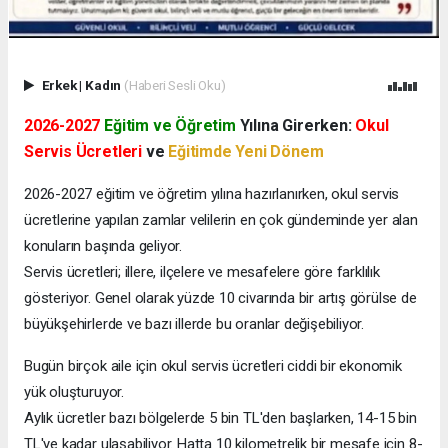
Erkek
|
Kadın
(Haberi Sesli Oku)
2026-2027
Eğitim ve Öğretim
Yılına Girerken:
Okul
Servis Ücretleri
ve
Eğitimde Yeni Dönem
2026-2027 eğitim ve öğretim yılına hazırlanırken, okul servis
ücretlerine yapılan zamlar velilerin en çok gündeminde yer alan
konuların başında geliyor.
Servis ücretleri; illere, ilçelere ve mesafelere göre farklılık
gösteriyor. Genel olarak yüzde 10 civarında bir artış görülse de
büyükşehirlerde ve bazı illerde bu oranlar değişebiliyor.
Bugün birçok aile için okul servis ücretleri ciddi bir ekonomik
yük oluşturuyor.
Aylık ücretler bazı bölgelerde 5 bin TL'den başlarken, 14-15 bin
TL'ye kadar ulaşabiliyor. Hatta 10 kilometrelik bir mesafe için 8-