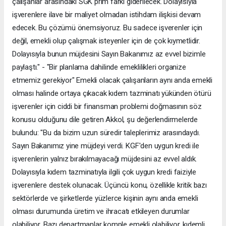
çalışanlar arasındaki SGK prim farkı giderilecek. Dolayısıyla
işverenlere ilave bir maliyet olmadan istihdam ilişkisi devam
edecek. Bu çözümü önemsiyoruz. Bu sadece işverenler için
değil, emekli olup çalışmak isteyenler için de çok kıymetlidir.
Dolayısıyla bunun müjdesini Sayın Bakanımız az evvel bizimle
paylaştı." - "Bir planlama dahilinde emeklilikleri organize
etmemiz gerekiyor" Emekli olacak çalışanların aynı anda emekli
olması halinde ortaya çıkacak kıdem tazminatı yükünden ötürü
işverenler için ciddi bir finansman problemi doğmasının söz
konusu olduğunu dile getiren Akkol, şu değerlendirmelerde
bulundu: "Bu da bizim uzun süredir taleplerimiz arasındaydı.
Sayın Bakanımız yine müjdeyi verdi. KGF'den uygun kredi ile
işverenlerin yalnız bırakılmayacağı müjdesini az evvel aldık.
Dolayısıyla kıdem tazminatıyla ilgili çok uygun kredi faiziyle
işverenlere destek olunacak. Üçüncü konu, özellikle kritik bazı
sektörlerde ve şirketlerde yüzlerce kişinin aynı anda emekli
olması durumunda üretim ve ihracatı etkileyen durumlar
olabiliyor. Bazı departmanlar komple emekli olabiliyor, kıdemli