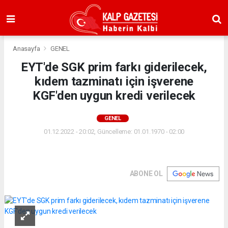
Anasayfa
GENEL
EYT'de SGK prim farkı giderilecek,
kıdem tazminatı için işverene
KGF'den uygun kredi verilecek
GENEL
01.12.2022 - 20:02, Güncelleme: 01.01.1970 - 02:00
ABONE OL