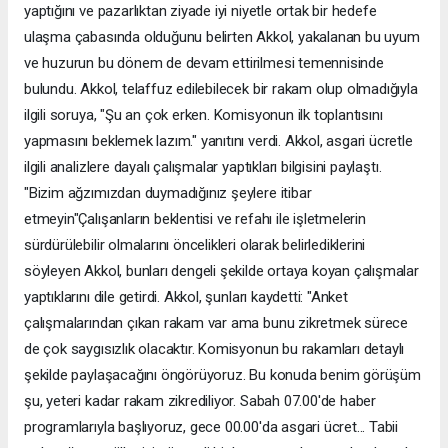
yaptığını ve pazarlıktan ziyade iyi niyetle ortak bir hedefe
ulaşma çabasında olduğunu belirten Akkol, yakalanan bu uyum
ve huzurun bu dönem de devam ettirilmesi temennisinde
bulundu. Akkol, telaffuz edilebilecek bir rakam olup olmadığıyla
ilgili soruya, "Şu an çok erken. Komisyonun ilk toplantısını
yapmasını beklemek lazım." yanıtını verdi. Akkol, asgari ücretle
ilgili analizlere dayalı çalışmalar yaptıkları bilgisini paylaştı.
"Bizim ağzımızdan duymadığınız şeylere itibar
etmeyin"Çalışanların beklentisi ve refahı ile işletmelerin
sürdürülebilir olmalarını öncelikleri olarak belirlediklerini
söyleyen Akkol, bunları dengeli şekilde ortaya koyan çalışmalar
yaptıklarını dile getirdi. Akkol, şunları kaydetti: "Anket
çalışmalarından çıkan rakam var ama bunu zikretmek sürece
de çok saygısızlık olacaktır. Komisyonun bu rakamları detaylı
şekilde paylaşacağını öngörüyoruz. Bu konuda benim görüşüm
şu, yeteri kadar rakam zikrediliyor. Sabah 07.00'de haber
programlarıyla başlıyoruz, gece 00.00'da asgari ücret... Tabii