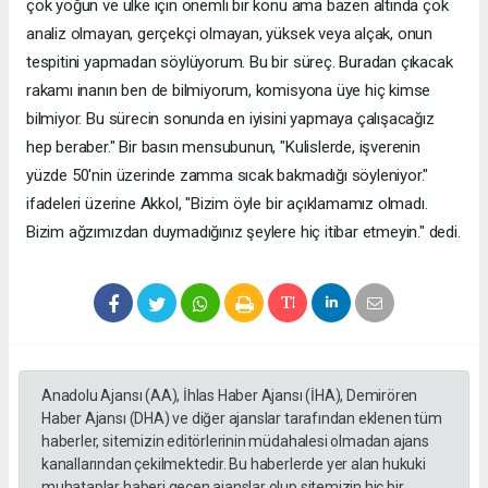
çok yoğun ve ülke için önemli bir konu ama bazen altında çok
analiz olmayan, gerçekçi olmayan, yüksek veya alçak, onun
tespitini yapmadan söylüyorum. Bu bir süreç. Buradan çıkacak
rakamı inanın ben de bilmiyorum, komisyona üye hiç kimse
bilmiyor. Bu sürecin sonunda en iyisini yapmaya çalışacağız
hep beraber." Bir basın mensubunun, "Kulislerde, işverenin
yüzde 50'nin üzerinde zamma sıcak bakmadığı söyleniyor."
ifadeleri üzerine Akkol, "Bizim öyle bir açıklamamız olmadı.
Bizim ağzımızdan duymadığınız şeylere hiç itibar etmeyin." dedi.
Anadolu Ajansı (AA), İhlas Haber Ajansı (İHA), Demirören
Haber Ajansı (DHA) ve diğer ajanslar tarafından eklenen tüm
haberler, sitemizin editörlerinin müdahalesi olmadan ajans
kanallarından çekilmektedir. Bu haberlerde yer alan hukuki
muhataplar haberi geçen ajanslar olup sitemizin hiç bir