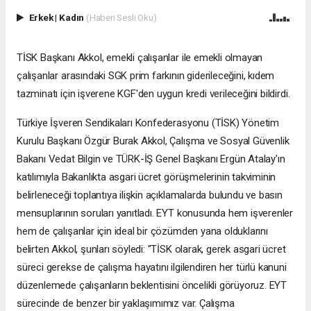
Erkek
|
Kadın
(Haberi Sesli Oku)
TİSK Başkanı Akkol, emekli çalışanlar ile emekli olmayan
çalışanlar arasındaki SGK prim farkının giderileceğini, kıdem
tazminatı için işverene KGF'den uygun kredi verileceğini bildirdi.
Türkiye İşveren Sendikaları Konfederasyonu (TİSK) Yönetim
Kurulu Başkanı Özgür Burak Akkol, Çalışma ve Sosyal Güvenlik
Bakanı Vedat Bilgin ve TÜRK-İŞ Genel Başkanı Ergün Atalay'ın
katılımıyla Bakanlıkta asgari ücret görüşmelerinin takviminin
belirleneceği toplantıya ilişkin açıklamalarda bulundu ve basın
mensuplarının soruları yanıtladı. EYT konusunda hem işverenler
hem de çalışanlar için ideal bir çözümden yana olduklarını
belirten Akkol, şunları söyledi: "TİSK olarak, gerek asgari ücret
süreci gerekse de çalışma hayatını ilgilendiren her türlü kanuni
düzenlemede çalışanların beklentisini öncelikli görüyoruz. EYT
sürecinde de benzer bir yaklaşımımız var. Çalışma