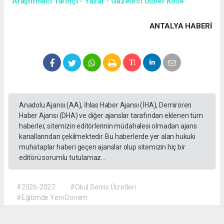
Araştırmacı Tarihçi - Yazar - Gazeteci Dilber Köse
ANTALYA HABERİ
Anadolu Ajansı (AA), İhlas Haber Ajansı (İHA), Demirören
Haber Ajansı (DHA) ve diğer ajanslar tarafından eklenen tüm
haberler, sitemizin editörlerinin müdahalesi olmadan ajans
kanallarından çekilmektedir. Bu haberlerde yer alan hukuki
muhataplar haberi geçen ajanslar olup sitemizin hiç bir
editörü sorumlu tutulamaz...
#2026-2027
#Okul Servis Ücretleri
#Eğitimde Yeni Dönem