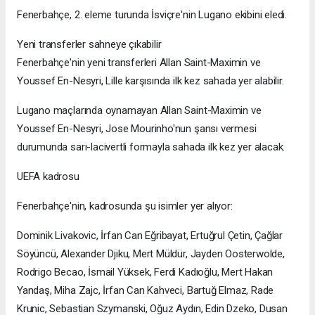
Fenerbahçe, 2. eleme turunda İsviçre'nin Lugano ekibini eledi.
Yeni transferler sahneye çıkabilir
Fenerbahçe'nin yeni transferleri Allan Saint-Maximin ve
Youssef En-Nesyri, Lille karşısında ilk kez sahada yer alabilir.
Lugano maçlarında oynamayan Allan Saint-Maximin ve
Youssef En-Nesyri, Jose Mourinho'nun şansı vermesi
durumunda sarı-lacivertli formayla sahada ilk kez yer alacak.
UEFA kadrosu
Fenerbahçe'nin, kadrosunda şu isimler yer alıyor:
Dominik Livakovic, İrfan Can Eğribayat, Ertuğrul Çetin, Çağlar
Söyüncü, Alexander Djiku, Mert Müldür, Jayden Oosterwolde,
Rodrigo Becao, İsmail Yüksek, Ferdi Kadıoğlu, Mert Hakan
Yandaş, Miha Zajc, İrfan Can Kahveci, Bartuğ Elmaz, Rade
Krunic, Sebastian Szymanski, Oğuz Aydın, Edin Dzeko, Dusan