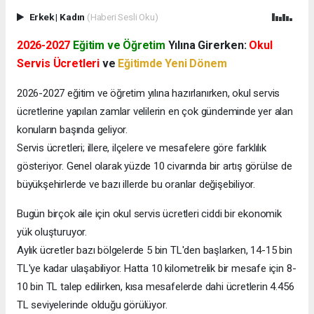
Erkek
|
Kadın
(Haberi Sesli Oku)
2026-2027
Eğitim ve Öğretim
Yılına Girerken:
Okul
Servis Ücretleri
ve
Eğitimde Yeni Dönem
2026-2027 eğitim ve öğretim yılına hazırlanırken, okul servis
ücretlerine yapılan zamlar velilerin en çok gündeminde yer alan
konuların başında geliyor.
Servis ücretleri; illere, ilçelere ve mesafelere göre farklılık
gösteriyor. Genel olarak yüzde 10 civarında bir artış görülse de
büyükşehirlerde ve bazı illerde bu oranlar değişebiliyor.
Bugün birçok aile için okul servis ücretleri ciddi bir ekonomik
yük oluşturuyor.
Aylık ücretler bazı bölgelerde 5 bin TL'den başlarken, 14-15 bin
TL'ye kadar ulaşabiliyor. Hatta 10 kilometrelik bir mesafe için 8-
10 bin TL talep edilirken, kısa mesafelerde dahi ücretlerin 4.456
TL seviyelerinde olduğu görülüyor.