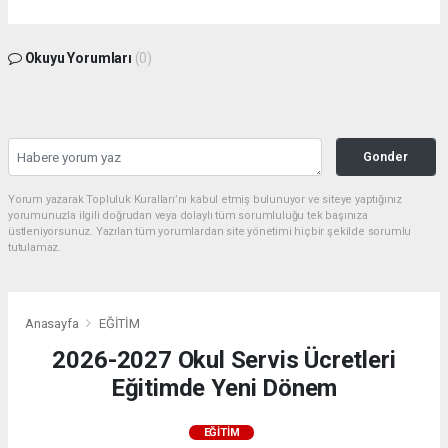
Okuyu Yorumları
(0)
Gonder
Yorum yazarak Topluluk Kuralları’nı kabul etmiş bulunuyor ve siteye yaptığınız
yorumunuzla ilgili doğrudan veya dolaylı tüm sorumluluğu tek başınıza
üstleniyorsunuz. Yazılan tüm yorumlardan site yönetimi hiçbir şekilde sorumlu
tutulamaz.
Anasayfa
EĞİTİM
2026-2027 Okul Servis Ücretleri
Eğitimde Yeni Dönem
EĞİTİM