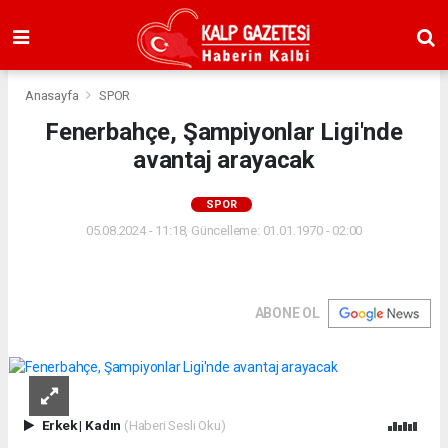
Anasayfa
SPOR
Fenerbahçe, Şampiyonlar Ligi'nde
avantaj arayacak
SPOR
05.08.2024 - 11:18, Güncelleme: 01.01.1970 - 02:00
ABONE OL
Erkek
|
Kadın
(Haberi Sesli Oku)