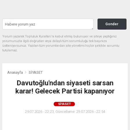
Gonder
Yorum yazarak Topluluk Kuralları’nı kabul etmiş bulunuyor ve siteye yaptığınız
yorumunuzla ilgili doğrudan veya dolaylı tüm sorumluluğu tek başınıza
üstleniyorsunuz. Yazılan tüm yorumlardan site yönetimi hiçbir şekilde sorumlu
tutulamaz.
Anasayfa
SİYASET
Davutoğlu'ndan siyaseti sarsan
karar! Gelecek Partisi kapanıyor
SİYASET
29.07.2026 - 22:23, Güncelleme: 29.07.2026 - 22:54