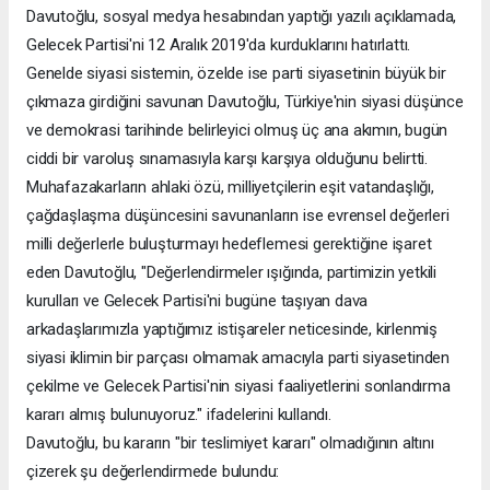
Davutoğlu, sosyal medya hesabından yaptığı yazılı açıklamada,
Gelecek Partisi'ni 12 Aralık 2019'da kurduklarını hatırlattı.
Genelde siyasi sistemin, özelde ise parti siyasetinin büyük bir
çıkmaza girdiğini savunan Davutoğlu, Türkiye'nin siyasi düşünce
ve demokrasi tarihinde belirleyici olmuş üç ana akımın, bugün
ciddi bir varoluş sınamasıyla karşı karşıya olduğunu belirtti.
Muhafazakarların ahlaki özü, milliyetçilerin eşit vatandaşlığı,
çağdaşlaşma düşüncesini savunanların ise evrensel değerleri
milli değerlerle buluşturmayı hedeflemesi gerektiğine işaret
eden Davutoğlu, "Değerlendirmeler ışığında, partimizin yetkili
kurulları ve Gelecek Partisi'ni bugüne taşıyan dava
arkadaşlarımızla yaptığımız istişareler neticesinde, kirlenmiş
siyasi iklimin bir parçası olmamak amacıyla parti siyasetinden
çekilme ve Gelecek Partisi'nin siyasi faaliyetlerini sonlandırma
kararı almış bulunuyoruz." ifadelerini kullandı.
Davutoğlu, bu kararın "bir teslimiyet kararı" olmadığının altını
çizerek şu değerlendirmede bulundu: