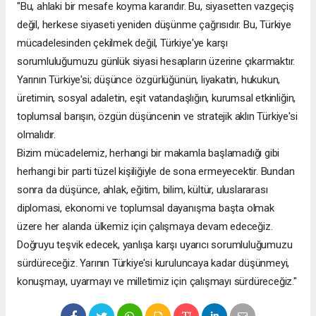
"Bu, ahlaki bir mesafe koyma kararıdır. Bu, siyasetten vazgeçiş
değil, herkese siyaseti yeniden düşünme çağrısıdır. Bu, Türkiye
mücadelesinden çekilmek değil, Türkiye'ye karşı
sorumluluğumuzu günlük siyasi hesapların üzerine çıkarmaktır.
Yarının Türkiye'si; düşünce özgürlüğünün, liyakatin, hukukun,
üretimin, sosyal adaletin, eşit vatandaşlığın, kurumsal etkinliğin,
toplumsal barışın, özgün düşüncenin ve stratejik aklın Türkiye'si
olmalıdır.
Bizim mücadelemiz, herhangi bir makamla başlamadığı gibi
herhangi bir parti tüzel kişiliğiyle de sona ermeyecektir. Bundan
sonra da düşünce, ahlak, eğitim, bilim, kültür, uluslararası
diplomasi, ekonomi ve toplumsal dayanışma başta olmak
üzere her alanda ülkemiz için çalışmaya devam edeceğiz.
Doğruyu teşvik edecek, yanlışa karşı uyarıcı sorumluluğumuzu
sürdüreceğiz. Yarının Türkiye'si kuruluncaya kadar düşünmeyi,
konuşmayı, uyarmayı ve milletimiz için çalışmayı sürdüreceğiz."