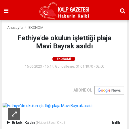
Anasayfa
EKONOMİ
Fethiye'de okulun işlettiği plaja
Mavi Bayrak asıldı
EKONOMİ
15.06.2023 - 15:14, Güncelleme: 01.01.1970 - 02:00
ABONE OL
Erkek
|
Kadın
(Haberi Sesli Oku)