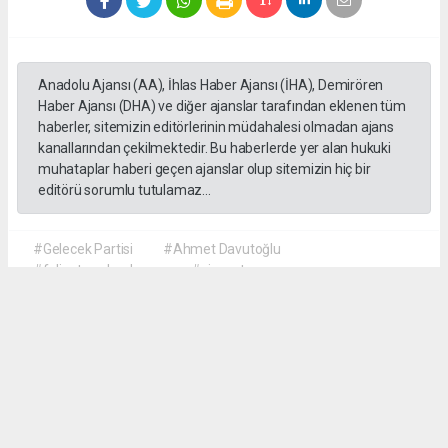
Anadolu Ajansı (AA), İhlas Haber Ajansı (İHA), Demirören
Haber Ajansı (DHA) ve diğer ajanslar tarafından eklenen tüm
haberler, sitemizin editörlerinin müdahalesi olmadan ajans
kanallarından çekilmektedir. Bu haberlerde yer alan hukuki
muhataplar haberi geçen ajanslar olup sitemizin hiç bir
editörü sorumlu tutulamaz...
#Gelecek Partisi
#Ahmet Davutoğlu
#faliyet sonlandırma
#siyaset
Okuyu Yorumları
(0)
Gonder