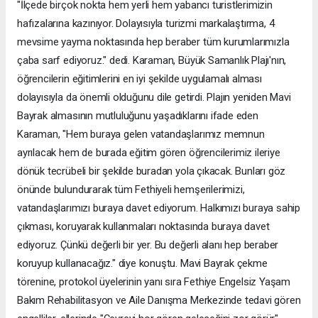
"İlçede birçok nokta hem yerli hem yabancı turistlerimizin
hafızalarına kazınıyor. Dolayısıyla turizmi markalaştırma, 4
mevsime yayma noktasında hep beraber tüm kurumlarımızla
çaba sarf ediyoruz." dedi. Karaman, Büyük Samanlık Plajı'nın,
öğrencilerin eğitimlerini en iyi şekilde uygulamalı alması
dolayısıyla da önemli olduğunu dile getirdi. Plajın yeniden Mavi
Bayrak almasının mutluluğunu yaşadıklarını ifade eden
Karaman, "Hem buraya gelen vatandaşlarımız memnun
ayrılacak hem de burada eğitim gören öğrencilerimiz ileriye
dönük tecrübeli bir şekilde buradan yola çıkacak. Bunları göz
önünde bulundurarak tüm Fethiyeli hemşerilerimizi,
vatandaşlarımızı buraya davet ediyorum. Halkımızı buraya sahip
çıkması, koruyarak kullanmaları noktasında buraya davet
ediyoruz. Çünkü değerli bir yer. Bu değerli alanı hep beraber
koruyup kullanacağız." diye konuştu. Mavi Bayrak çekme
törenine, protokol üyelerinin yanı sıra Fethiye Engelsiz Yaşam
Bakım Rehabilitasyon ve Aile Danışma Merkezinde tedavi gören