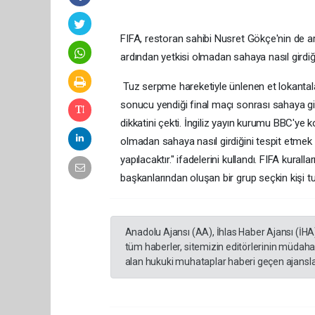
FIFA, restoran sahibi Nusret Gökçe'nin de ar
ardından yetkisi olmadan sahaya nasıl girdiğin
Tuz serpme hareketiyle ünlenen et lokantaları
sonucu yendiği final maçı sonrası sahaya gi
dikkatini çekti. İngiliz yayın kurumu BBC'ye ko
olmadan sahaya nasıl girdiğini tespit etmek
yapılacaktır." ifadelerini kullandı. FIFA kuralla
başkanlarından oluşan bir grup seçkin kişi tut
Anadolu Ajansı (AA), İhlas Haber Ajansı (İHA
tüm haberler, sitemizin editörlerinin müdaha
alan hukuki muhataplar haberi geçen ajanslar