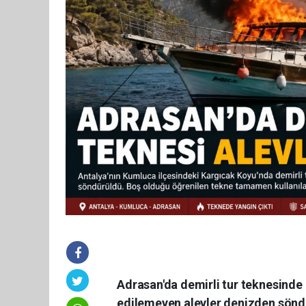
Adrasan'da demirli tur teknesind
edilemeyen alevler denizden sönd