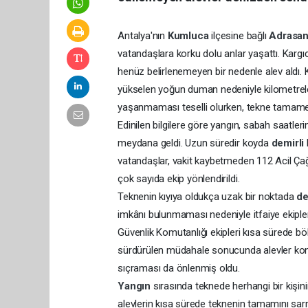
Antalya'nın
Kumluca
ilçesine bağlı
Adrasa
vatandaşlara korku dolu anlar yaşattı. Karg
henüz belirlenemeyen bir nedenle alev aldı.
yükselen yoğun duman nedeniyle kilometrele
yaşanmaması teselli olurken, tekne tamamen
Edinilen bilgilere göre yangın, sabah saatler
meydana geldi. Uzun süredir koyda
demirli
vatandaşlar, vakit kaybetmeden 112 Acil Çağr
çok sayıda ekip yönlendirildi.
Teknenin kıyıya oldukça uzak bir noktada
de
imkânı bulunmaması nedeniyle itfaiye ekipl
Güvenlik Komutanlığı ekipleri kısa sürede bö
sürdürülen müdahale sonucunda alevler kontr
sıçraması da önlenmiş oldu.
Yangın
sırasında teknede herhangi bir kişini
alevlerin kısa sürede teknenin tamamını sa