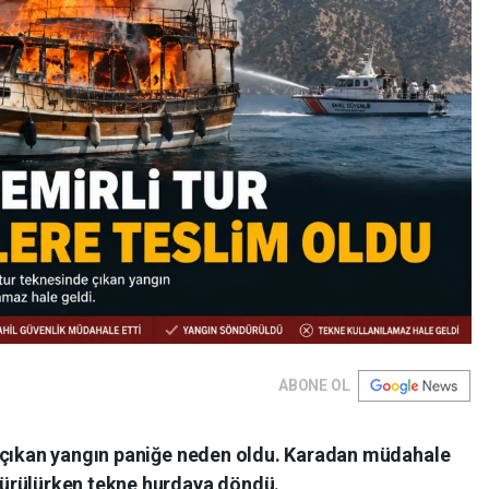
ABONE OL
e çıkan yangın paniğe neden oldu. Karadan müdahale
ürülürken tekne hurdaya döndü.