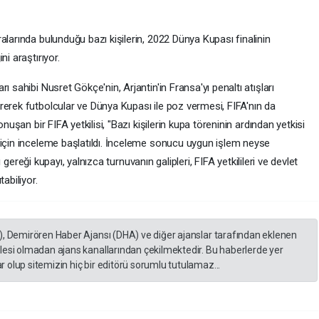
alarında bulunduğu bazı kişilerin, 2022 Dünya Kupası finalinin
i araştırıyor.
 sahibi Nusret Gökçe'nin, Arjantin'in Fransa'yı penaltı atışları
rerek futbolcular ve Dünya Kupası ile poz vermesi, FIFA'nın da
nuşan bir FIFA yetkilisi, "Bazı kişilerin kupa töreninin ardından yetkisi
 için inceleme başlatıldı. İnceleme sonucu uygun işlem neyse
rı gereği kupayı, yalnızca turnuvanın galipleri, FIFA yetkilileri ve devlet
abiliyor.
), Demirören Haber Ajansı (DHA) ve diğer ajanslar tarafından eklenen
lesi olmadan ajans kanallarından çekilmektedir. Bu haberlerde yer
 olup sitemizin hiç bir editörü sorumlu tutulamaz...