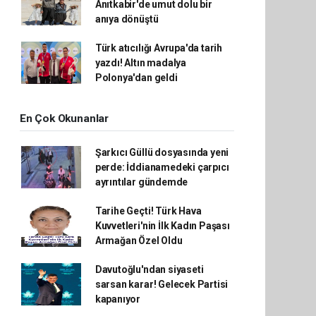
Anıtkabir'de umut dolu bir
anıya dönüştü
Türk atıcılığı Avrupa'da tarih
yazdı! Altın madalya
Polonya'dan geldi
En Çok Okunanlar
Şarkıcı Güllü dosyasında yeni
perde: İddianamedeki çarpıcı
ayrıntılar gündemde
Tarihe Geçti! Türk Hava
Kuvvetleri'nin İlk Kadın Paşası
Armağan Özel Oldu
Davutoğlu'ndan siyaseti
sarsan karar! Gelecek Partisi
kapanıyor