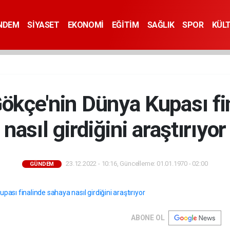
NDEM
SİYASET
EKONOMİ
EĞİTİM
SAĞLIK
SPOR
KÜL
Gökçe'nin Dünya Kupası fi
nasıl girdiğini araştırıyor
23.12.2022 - 10:16, Güncelleme: 01.01.1970 - 02:00
GÜNDEM
ABONE OL