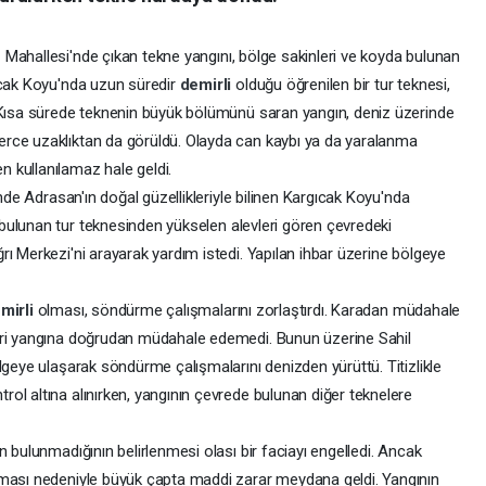
n
Mahallesi'nde çıkan tekne yangını, bölge sakinleri ve koyda bulunan
ıcak Koyu'nda uzun süredir
demirli
olduğu öğrenilen bir tur teknesi,
 Kısa sürede teknenin büyük bölümünü saran yangın, deniz üzerinde
rce uzaklıktan da görüldü. Olayda can kaybı ya da yaralanma
 kullanılamaz hale geldi.
inde Adrasan'ın doğal güzellikleriyle bilinen Kargıcak Koyu'nda
bulunan tur teknesinden yükselen alevleri gören çevredeki
ı Merkezi'ni arayarak yardım istedi. Yapılan ihbar üzerine bölgeye
mirli
olması, söndürme çalışmalarını zorlaştırdı. Karadan müdahale
eri yangına doğrudan müdahale edemedi. Bunun üzerine Sahil
lgeye ulaşarak söndürme çalışmalarını denizden yürüttü. Titizlikle
ol altına alınırken, yangının çevrede bulunan diğer teknelere
n bulunmadığının belirlenmesi olası bir faciayı engelledi. Ancak
rması nedeniyle büyük çapta maddi zarar meydana geldi. Yangının