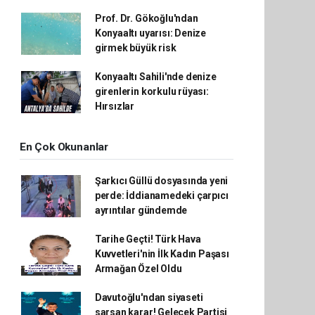
Prof. Dr. Gökoğlu'ndan
Konyaaltı uyarısı: Denize
girmek büyük risk
Konyaaltı Sahili'nde denize
girenlerin korkulu rüyası:
Hırsızlar
En Çok Okunanlar
Şarkıcı Güllü dosyasında yeni
perde: İddianamedeki çarpıcı
ayrıntılar gündemde
Tarihe Geçti! Türk Hava
Kuvvetleri'nin İlk Kadın Paşası
Armağan Özel Oldu
Davutoğlu'ndan siyaseti
sarsan karar! Gelecek Partisi