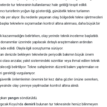
lerde tur teknesinin kullanılamaz hale geldiği tespit edildi.
cı turistlerin yoğun ilgi gösterdiği, günübirlik tekne turlarının
da yer alıyor. Bu nedenle yaşanan olay, bölgedeki tekne işletmecileri
n başka teknelere sıçramadan kontrol altına alınması, daha büyük bir
lik kazanmadığını belirtirken, olay yerinde teknik inceleme başlatıldı.
nik donanımlar üzerinde yapılacak detaylı araştırmaların ardından
ade edildi. Olayla ilgili soruşturma sürüyor.
adan denizde bekleyen teknelerde periyodik bakımın büyük önem
ki olası arızalar, yakıt sistemindeki sızıntılar veya ihmal edilen teknik
leceği belirtiliyor. Tekne sahiplerinin düzenli bakım yaptırmaları ve
i gerektiği vurgulanıyor.
güvenlik önlemlerinin önemini bir kez daha gözler önüne sererken,
ayesinde olay çevreye yayılmadan kontrol altına alındı.
 çıkan
yangın
söndürüldü.
argıcak Koyu'nda
demirli
bulunan tur teknesinde henüz bilinmeyen