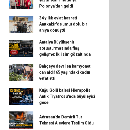
yazdı! Altın madalya
Polonya'dan geldi
34 yıllık evlat hasreti
Anıtkabir'de umut dolu bir
anıya dönüştü
Antalya Büyükşehir
soruşturmasında flaş
gelişme: İki isim gözaltında
Bahçeye devrilen kamyonet
can aldı! 65 yaşındaki kadın
vefat etti
Kuğu Gölü balesi Hierapolis
Antik Tiyatrosu'nda büyüleyici
gece
Adrasan'da Demirli Tur
Teknesi Alevlere Teslim Oldu