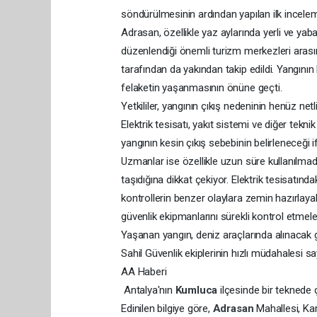
söndürülmesinin ardından yapılan ilk inceleme
Adrasan, özellikle yaz aylarında yerli ve yaban
düzenlendiği önemli turizm merkezleri arasın
tarafından da yakından takip edildi. Yangını
felaketin yaşanmasının önüne geçti.
Yetkililer, yangının çıkış nedeninin henüz net
Elektrik tesisatı, yakıt sistemi ve diğer tek
yangının kesin çıkış sebebinin belirleneceği if
Uzmanlar ise özellikle uzun süre kullanılm
taşıdığına dikkat çekiyor. Elektrik tesisatında
kontrollerin benzer olaylara zemin hazırlayabi
güvenlik ekipmanlarını sürekli kontrol etmeler
Yaşanan yangın, deniz araçlarında alınacak 
Sahil Güvenlik ekiplerinin hızlı müdahalesi s
AA Haberi
Antalya'nın
Kumluca
ilçesinde bir teknede
Edinilen bilgiye göre,
Adrasan
Mahallesi, K