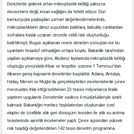
Denizlerde giderek artan mikroplastik kirliliği yalnızca
ekosistemi değil, insan sağlığını da tehdit ediyor. Dün
kamuoyuyla paylaşılan uzman değerlendirmelerinde,
mikroplastiklerin deniz suyundan balıklara, kabuklu canlılardan
sofralara kadar uzanan zincirde ciddi risk oluşturduğu
belirtilmişti. Bugün açıklanan resmi denetim sonuçları ise bu
uyarıların tesadüf olmadığını ortaya koydu. Bakanlık tarafından
yapılan açıklamaya göre, Akdeniz kıyılarında mikroplastik kirliliği
oluştuğu yönündeki ihbar ve tespitler üzerine 1 Temmuz'dan
itibaren geniş kapsamlı denetimler başlatıldı. Adana, Antalya,
Hatay, Mersin ve Muğla'da gerçekleştirilen incelemelerde çevre
mevzuatını ihlal ettiği belirlenen 23 tesise milyonlarca liralık
yaptırım uygulandı. Denetimler sadece il müdürlükleriyle sınırlı
kalmadı. Bakanlığın merkez teşkilatından oluşturulan özel
ekipler de özellikle atık geri dönüşüm tesisleri ile atık su arıtma
tesislerinde ayrıntılı incelemeler yaptı. Çevre açısından yüksek
risk taşıdığı değerlendirilen 142 tesis denetim programına