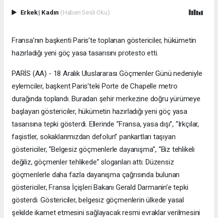
Erkek
|
Kadın
(Haberi Sesli Oku)
Fransa’nın başkenti Paris’te toplanan göstericiler, hükümetin
hazırladığı yeni göç yasa tasarısını protesto etti.
PARİS (AA) - 18 Aralık Uluslararası Göçmenler Günü nedeniyle
eylemciler, başkent Paris’teki Porte de Chapelle metro
durağında toplandı. Buradan şehir merkezine doğru yürümeye
başlayan göstericiler, hükümetin hazırladığı yeni göç yasa
tasarısına tepki gösterdi. Ellerinde “Fransa, yasa dışı”, “Irkçılar,
faşistler, sokaklarımızdan defolun” pankartları taşıyan
göstericiler, “Belgesiz göçmenlerle dayanışma”, “Biz tehlikeli
değiliz, göçmenler tehlikede” sloganları attı. Düzensiz
göçmenlerle daha fazla dayanışma çağrısında bulunan
göstericiler, Fransa İçişleri Bakanı Gerald Darmanin’e tepki
gösterdi. Göstericiler, belgesiz göçmenlerin ülkede yasal
şekilde ikamet etmesini sağlayacak resmi evraklar verilmesini