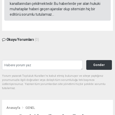
kanallarından çekilmektedir. Bu haberlerde yer alan hukuki
muhataplar haberi geçen ajanslar olup sitemizin hiç bir
editörü sorumlu tutulamaz...
Okuyu Yorumları
(0)
Gonder
Yorum yazarak Topluluk Kuralları’nı kabul etmiş bulunuyor ve siteye yaptığınız
yorumunuzla ilgili doğrudan veya dolaylı tüm sorumluluğu tek başınıza
üstleniyorsunuz. Yazılan tüm yorumlardan site yönetimi hiçbir şekilde sorumlu
tutulamaz.
Anasayfa
GENEL