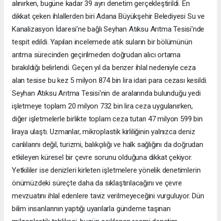
alınırken, bugüne kadar 39 ayrı denetim gerçekleştirildi. En
dikkat çeken ihlallerden biri Adana Büyükşehir Belediyesi Su ve
Kanalizasyon İdaresi'ne bağlı Seyhan Atıksu Arıtma Tesisi'nde
tespit edildi. Yapılan incelemede atık suların bir bölümünün
arıtma sürecinden geçirilmeden doğrudan alıcı ortama
bırakıldığı belirlendi. Geçen yıl da benzer ihlal nedeniyle ceza
alan tesise bu kez 5 milyon 874 bin lira idari para cezası kesildi.
Seyhan Atıksu Arıtma Tesisi'nin de aralarında bulunduğu yedi
işletmeye toplam 20 milyon 732 bin lira ceza uygulanırken,
diğer işletmelerle birlikte toplam ceza tutarı 47 milyon 599 bin
liraya ulaştı. Uzmanlar, mikroplastik kirliliğinin yalnızca deniz
canlılarını değil, turizmi, balıkçılığı ve halk sağlığını da doğrudan
etkileyen küresel bir çevre sorunu olduğuna dikkat çekiyor.
Yetkililer ise denizleri kirleten işletmelere yönelik denetimlerin
önümüzdeki süreçte daha da sıklaştırılacağını ve çevre
mevzuatını ihlal edenlere taviz verilmeyeceğini vurguluyor. Dün
bilim insanlarının yaptığı uyarılarla gündeme taşınan