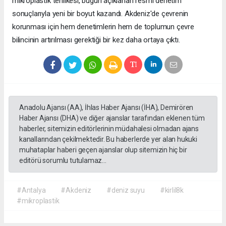
mikroplastik tehlikesi, bugün açıklanan resmi denetim
sonuçlarıyla yeni bir boyut kazandı. Akdeniz'de çevrenin
korunması için hem denetimlerin hem de toplumun çevre
bilincinin artırılması gerektiği bir kez daha ortaya çıktı.
Anadolu Ajansı (AA), İhlas Haber Ajansı (İHA), Demirören
Haber Ajansı (DHA) ve diğer ajanslar tarafından eklenen tüm
haberler, sitemizin editörlerinin müdahalesi olmadan ajans
kanallarından çekilmektedir. Bu haberlerde yer alan hukuki
muhataplar haberi geçen ajanslar olup sitemizin hiç bir
editörü sorumlu tutulamaz...
#Antalya
#Akdeniz
#deniz suyu
#kirlil8k
#mikroplastik