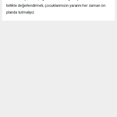
birlikte değerlendirmeli, çocuklarımızın yararını her zaman ön
planda tutmalıyız.
Unutmayalım ki; güvenli okul, bilinçli veli ve mutlu öğrenci,
güçlü bir geleceğin en önemli temelleridir.
Araştırmacı Tarihçi - Yazar - Gazeteci Dilber Köse
ANTALYA HABERİ
Anadolu Ajansı (AA), İhlas Haber Ajansı (İHA), Demirören
Haber Ajansı (DHA) ve diğer ajanslar tarafından eklenen tüm
haberler, sitemizin editörlerinin müdahalesi olmadan ajans
kanallarından çekilmektedir. Bu haberlerde yer alan hukuki