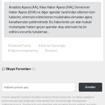
Anadolu Ajansı (AA), İhlas Haber Ajansı (İHA), Demirören
Haber Ajansı (DHA) ve diğer ajanslar tarafından eklenen tüm
haberler, sitemizin editörlerinin müdahalesi olmadan ajans
kanallarından çekilmektedir. Bu haberlerde yer alan hukuki
muhataplar haberi geçen ajanslar olup sitemizin hiç bir
editörü sorumlu tutulamaz...
#Gelecek Partisi
#Ahmet Davutoğlu
#faliyet sonlandırma
#siyaset
Okuyu Yorumları
(0)
Gonder
Yorum yazarak Topluluk Kuralları’nı kabul etmiş bulunuyor ve siteye yaptığınız
yorumunuzla ilgili doğrudan veya dolaylı tüm sorumluluğu tek başınıza
üstleniyorsunuz. Yazılan tüm yorumlardan site yönetimi hiçbir şekilde sorumlu