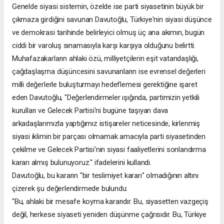
Genelde siyasi sistemin, özelde ise parti siyasetinin büyük bir
çıkmaza girdiğini savunan Davutoğlu, Türkiye'nin siyasi düşünce
ve demokrasi tarihinde belirleyici olmuş üç ana akımın, bugün
ciddi bir varoluş sınamasıyla karşı karşıya olduğunu belirtti.
Muhafazakarların ahlaki özü, milliyetçilerin eşit vatandaşlığı,
çağdaşlaşma düşüncesini savunanların ise evrensel değerleri
milli değerlerle buluşturmayı hedeflemesi gerektiğine işaret
eden Davutoğlu, "Değerlendirmeler ışığında, partimizin yetkili
kurulları ve Gelecek Partisi'ni bugüne taşıyan dava
arkadaşlarımızla yaptığımız istişareler neticesinde, kirlenmiş
siyasi iklimin bir parçası olmamak amacıyla parti siyasetinden
çekilme ve Gelecek Partisi'nin siyasi faaliyetlerini sonlandırma
kararı almış bulunuyoruz." ifadelerini kullandı.
Davutoğlu, bu kararın "bir teslimiyet kararı" olmadığının altını
çizerek şu değerlendirmede bulundu:
"Bu, ahlaki bir mesafe koyma kararıdır. Bu, siyasetten vazgeçiş
değil, herkese siyaseti yeniden düşünme çağrısıdır. Bu, Türkiye