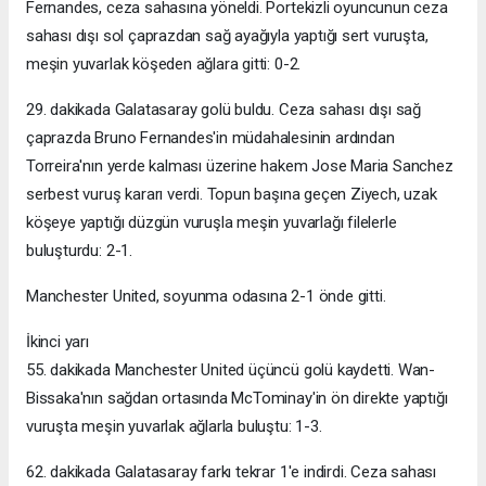
Fernandes, ceza sahasına yöneldi. Portekizli oyuncunun ceza
sahası dışı sol çaprazdan sağ ayağıyla yaptığı sert vuruşta,
meşin yuvarlak köşeden ağlara gitti: 0-2.
29. dakikada Galatasaray golü buldu. Ceza sahası dışı sağ
çaprazda Bruno Fernandes'in müdahalesinin ardından
Torreira'nın yerde kalması üzerine hakem Jose Maria Sanchez
serbest vuruş kararı verdi. Topun başına geçen Ziyech, uzak
köşeye yaptığı düzgün vuruşla meşin yuvarlağı filelerle
buluşturdu: 2-1.
Manchester United, soyunma odasına 2-1 önde gitti.
İkinci yarı
55. dakikada Manchester United üçüncü golü kaydetti. Wan-
Bissaka'nın sağdan ortasında McTominay'in ön direkte yaptığı
vuruşta meşin yuvarlak ağlarla buluştu: 1-3.
62. dakikada Galatasaray farkı tekrar 1'e indirdi. Ceza sahası