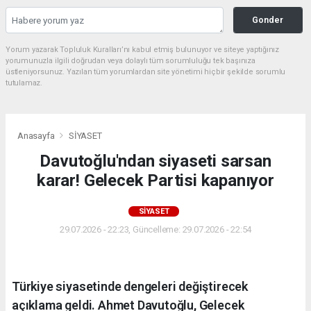
Gonder
Yorum yazarak Topluluk Kuralları’nı kabul etmiş bulunuyor ve siteye yaptığınız
yorumunuzla ilgili doğrudan veya dolaylı tüm sorumluluğu tek başınıza
üstleniyorsunuz. Yazılan tüm yorumlardan site yönetimi hiçbir şekilde sorumlu
tutulamaz.
Anasayfa
SİYASET
Davutoğlu'ndan siyaseti sarsan
karar! Gelecek Partisi kapanıyor
SİYASET
29.07.2026 - 22:23, Güncelleme: 29.07.2026 - 22:54
Türkiye siyasetinde dengeleri değiştirecek
açıklama geldi. Ahmet Davutoğlu, Gelecek