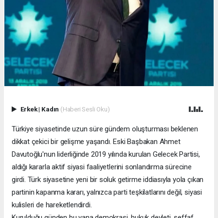
Erkek
|
Kadın
(Haberi Sesli Oku)
Türkiye siyasetinde uzun süre gündem oluşturması beklenen
dikkat çekici bir gelişme yaşandı. Eski Başbakan Ahmet
Davutoğlu'nun liderliğinde 2019 yılında kurulan Gelecek Partisi,
aldığı kararla aktif siyasi faaliyetlerini sonlandırma sürecine
girdi. Türk siyasetine yeni bir soluk getirme iddiasıyla yola çıkan
partinin kapanma kararı, yalnızca parti teşkilatlarını değil, siyasi
kulisleri de hareketlendirdi.
Kurulduğu günden bu yana demokrasi, hukuk devleti, şeffaf