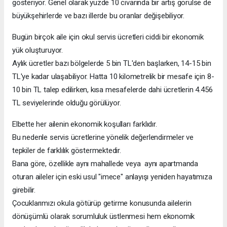
gösteriyor. Genel olarak yüzde 10 civarında bir artış görülse de
büyükşehirlerde ve bazı illerde bu oranlar değişebiliyor.
Bugün birçok aile için okul servis ücretleri ciddi bir ekonomik
yük oluşturuyor.
Aylık ücretler bazı bölgelerde 5 bin TL'den başlarken, 14-15 bin
TL'ye kadar ulaşabiliyor. Hatta 10 kilometrelik bir mesafe için 8-
10 bin TL talep edilirken, kısa mesafelerde dahi ücretlerin 4.456
TL seviyelerinde olduğu görülüyor.
Elbette her ailenin ekonomik koşulları farklıdır.
Bu nedenle servis ücretlerine yönelik değerlendirmeler ve
tepkiler de farklılık göstermektedir.
Bana göre, özellikle aynı mahallede veya aynı apartmanda
oturan aileler için eski usul "imece" anlayışı yeniden hayatımıza
girebilir.
Çocuklarımızı okula götürüp getirme konusunda ailelerin
dönüşümlü olarak sorumluluk üstlenmesi hem ekonomik