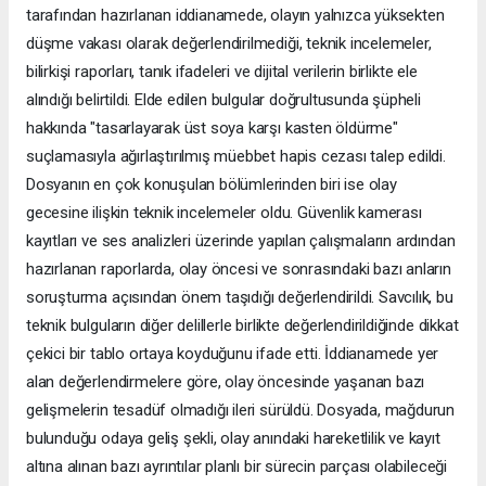
tarafından hazırlanan iddianamede, olayın yalnızca yüksekten
düşme vakası olarak değerlendirilmediği, teknik incelemeler,
bilirkişi raporları, tanık ifadeleri ve dijital verilerin birlikte ele
alındığı belirtildi. Elde edilen bulgular doğrultusunda şüpheli
hakkında "tasarlayarak üst soya karşı kasten öldürme"
suçlamasıyla ağırlaştırılmış müebbet hapis cezası talep edildi.
Dosyanın en çok konuşulan bölümlerinden biri ise olay
gecesine ilişkin teknik incelemeler oldu. Güvenlik kamerası
kayıtları ve ses analizleri üzerinde yapılan çalışmaların ardından
hazırlanan raporlarda, olay öncesi ve sonrasındaki bazı anların
soruşturma açısından önem taşıdığı değerlendirildi. Savcılık, bu
teknik bulguların diğer delillerle birlikte değerlendirildiğinde dikkat
çekici bir tablo ortaya koyduğunu ifade etti. İddianamede yer
alan değerlendirmelere göre, olay öncesinde yaşanan bazı
gelişmelerin tesadüf olmadığı ileri sürüldü. Dosyada, mağdurun
bulunduğu odaya geliş şekli, olay anındaki hareketlilik ve kayıt
altına alınan bazı ayrıntılar planlı bir sürecin parçası olabileceği