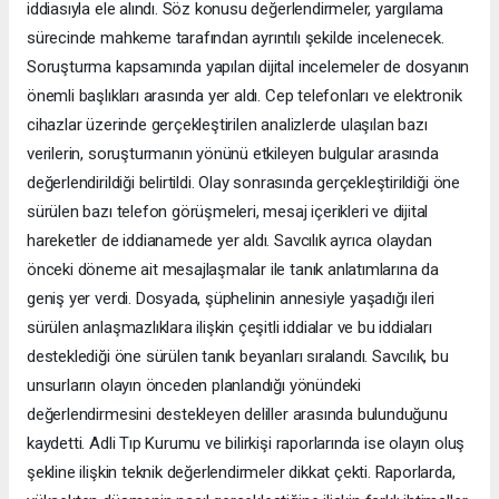
iddiasıyla ele alındı. Söz konusu değerlendirmeler, yargılama
sürecinde mahkeme tarafından ayrıntılı şekilde incelenecek.
Soruşturma kapsamında yapılan dijital incelemeler de dosyanın
önemli başlıkları arasında yer aldı. Cep telefonları ve elektronik
cihazlar üzerinde gerçekleştirilen analizlerde ulaşılan bazı
verilerin, soruşturmanın yönünü etkileyen bulgular arasında
değerlendirildiği belirtildi. Olay sonrasında gerçekleştirildiği öne
sürülen bazı telefon görüşmeleri, mesaj içerikleri ve dijital
hareketler de iddianamede yer aldı. Savcılık ayrıca olaydan
önceki döneme ait mesajlaşmalar ile tanık anlatımlarına da
geniş yer verdi. Dosyada, şüphelinin annesiyle yaşadığı ileri
sürülen anlaşmazlıklara ilişkin çeşitli iddialar ve bu iddiaları
desteklediği öne sürülen tanık beyanları sıralandı. Savcılık, bu
unsurların olayın önceden planlandığı yönündeki
değerlendirmesini destekleyen deliller arasında bulunduğunu
kaydetti. Adli Tıp Kurumu ve bilirkişi raporlarında ise olayın oluş
şekline ilişkin teknik değerlendirmeler dikkat çekti. Raporlarda,