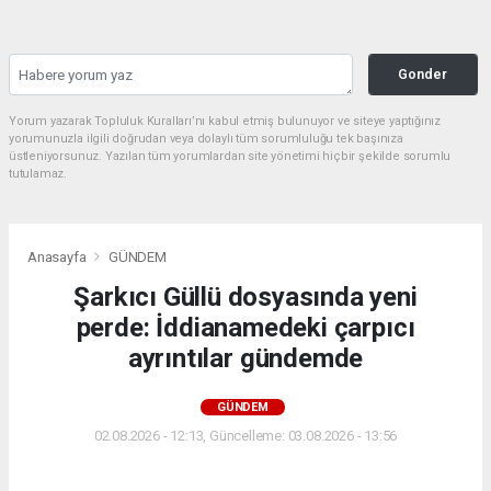
Gonder
Yorum yazarak Topluluk Kuralları’nı kabul etmiş bulunuyor ve siteye yaptığınız
yorumunuzla ilgili doğrudan veya dolaylı tüm sorumluluğu tek başınıza
üstleniyorsunuz. Yazılan tüm yorumlardan site yönetimi hiçbir şekilde sorumlu
tutulamaz.
Anasayfa
GÜNDEM
Şarkıcı Güllü dosyasında yeni
perde: İddianamedeki çarpıcı
ayrıntılar gündemde
GÜNDEM
02.08.2026 - 12:13, Güncelleme: 03.08.2026 - 13:56