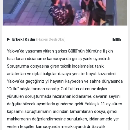
Erkek
|
Kadın
(Haberi Sesli Oku)
Yalova'da yaşamını yitiren şarkıcı Güllü'nün ölümüne ilişkin
hazırlanan iddianame kamuoyunda geniş yankı uyandırdı.
Soruşturma dosyasına giren teknik incelemeler, tanık
anlatımları ve dijital bulgular davaya yeni bir boyut kazandırdı.
Yalova'da geçtiğimiz yıl hayatını kaybeden ve sahne dünyasında
"Güllü" adıyla tanınan sanatçı Gül Tut'un ölümüne ilişkin
yürütülen soruşturmada hazırlanan iddianame, davanın seyrini
değiştirebilecek ayrıntılarla gündeme geldi. Yaklaşık 11 ay süren
kapsamlı soruşturmanın ardından tamamlanan dosya, şimdi
mahkemenin değerlendirmesine sunulurken, iddianamede yer
verilen tespitler kamuoyunda merak uyandırdı. Savcılık