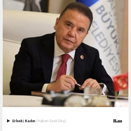
Erkek
|
Kadın
(Haberi Sesli Oku)