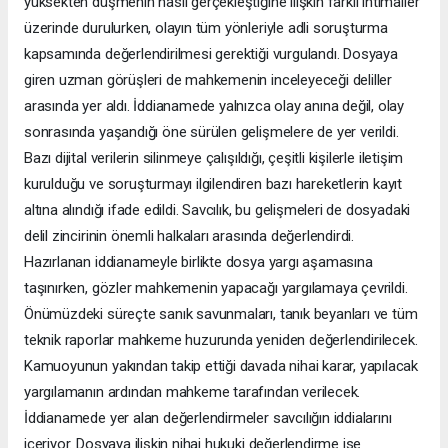
yüksekten düşmenin nasıl gerçekleştiğine ilişkin farklı ihtimaller
üzerinde durulurken, olayın tüm yönleriyle adli soruşturma
kapsamında değerlendirilmesi gerektiği vurgulandı. Dosyaya
giren uzman görüşleri de mahkemenin inceleyeceği deliller
arasında yer aldı. İddianamede yalnızca olay anına değil, olay
sonrasında yaşandığı öne sürülen gelişmelere de yer verildi.
Bazı dijital verilerin silinmeye çalışıldığı, çeşitli kişilerle iletişim
kurulduğu ve soruşturmayı ilgilendiren bazı hareketlerin kayıt
altına alındığı ifade edildi. Savcılık, bu gelişmeleri de dosyadaki
delil zincirinin önemli halkaları arasında değerlendirdi.
Hazırlanan iddianameyle birlikte dosya yargı aşamasına
taşınırken, gözler mahkemenin yapacağı yargılamaya çevrildi.
Önümüzdeki süreçte sanık savunmaları, tanık beyanları ve tüm
teknik raporlar mahkeme huzurunda yeniden değerlendirilecek.
Kamuoyunun yakından takip ettiği davada nihai karar, yapılacak
yargılamanın ardından mahkeme tarafından verilecek.
İddianamede yer alan değerlendirmeler savcılığın iddialarını
içeriyor. Dosyaya ilişkin nihai hukuki değerlendirme ise