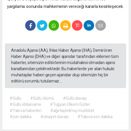
yargılama sonunda mahkemenin vereceği kararla kesinleşecek.
Anadolu Ajansı (AA), İhlas Haber Ajansı (İHA), Demirören
Haber Ajansı (DHA) ve diğer ajanslar tarafından eklenen tüm
haberler, sitemizin editörlerinin müdahalesi olmadan ajans
kanallarından çekilmektedir. Bu haberlerde yer alan hukuki
muhataplar haberi geçen ajanslar olup sitemizin hiç bir
editörü sorumlu tutulamaz...
#Güllü
#Güllü ölümü
#Güllü davası
#Güllü iddianame
#Tuğyan Ülkem Gülter
#Yalova haberleri
#ağırlaştırılmış müebbet
#son dakika
#cinayet davası
#Yalova son dakika