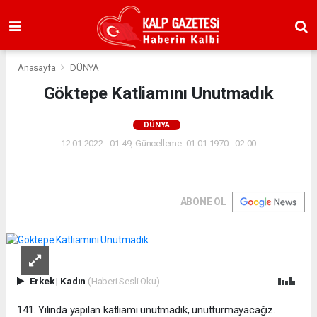
Anasayfa
DÜNYA
Göktepe Katliamını Unutmadık
DÜNYA
12.01.2022 - 01:49, Güncelleme: 01.01.1970 - 02:00
ABONE OL
Erkek
|
Kadın
(Haberi Sesli Oku)
141. Yılında yapılan katliamı unutmadık, unutturmayacağız.