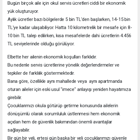
Bugün birçok aile için okul servis ücretleri ciddi bir ekonomik
yük oluşturuyor.
Aylık ücretler bazı bölgelerde 5 bin TL'den başlarken, 14-15 bin
TL'ye kadar ulaşabiliyor. Hatta 10 kilometrelik bir mesafe için 8-
10 bin TL talep edilirken, kısa mesafelerde dahi ücretlerin 4.456
TL seviyelerinde olduğu görülüyor.
Elbette her ailenin ekonomik koşulları farklıdır.
Bu nedenle servis ücretlerine yönelik değerlendirmeler ve
tepkiler de farklılık göstermektedir.
Bana göre, özellikle aynı mahallede veya aynı apartmanda
oturan aileler için eski usul "imece" anlayışı yeniden hayatımıza
girebilir.
Çocuklarımızı okula götürüp getirme konusunda ailelerin
dönüşümlü olarak sorumluluk üstlenmesi hem ekonomik
açıdan hem de güvenlik bakımından önemli avantajlar
sağlayabilir.
Bir gün bir veli, ertesi gün başka bir veli çocuklarımızı güvenle