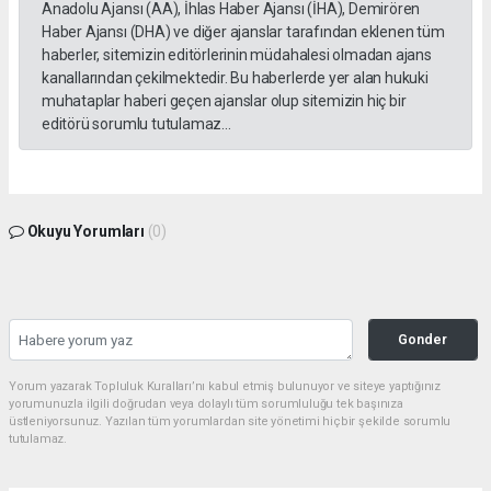
Anadolu Ajansı (AA), İhlas Haber Ajansı (İHA), Demirören
Haber Ajansı (DHA) ve diğer ajanslar tarafından eklenen tüm
haberler, sitemizin editörlerinin müdahalesi olmadan ajans
kanallarından çekilmektedir. Bu haberlerde yer alan hukuki
muhataplar haberi geçen ajanslar olup sitemizin hiç bir
editörü sorumlu tutulamaz...
Okuyu Yorumları
(0)
Gonder
Yorum yazarak Topluluk Kuralları’nı kabul etmiş bulunuyor ve siteye yaptığınız
yorumunuzla ilgili doğrudan veya dolaylı tüm sorumluluğu tek başınıza
üstleniyorsunuz. Yazılan tüm yorumlardan site yönetimi hiçbir şekilde sorumlu
tutulamaz.