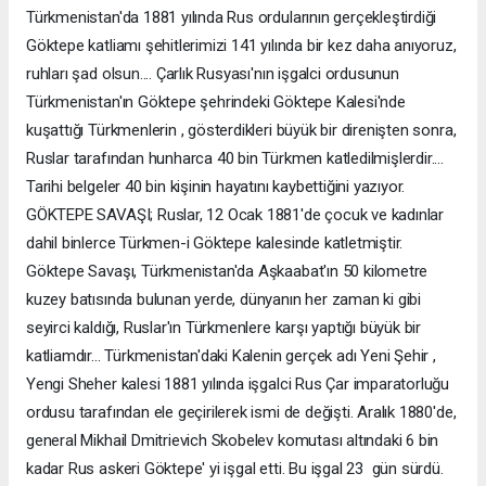
Türkmenistan'da 1881 yılında Rus ordularının gerçekleştirdiği
Göktepe katliamı şehitlerimizi 141 yılında bir kez daha anıyoruz,
ruhları şad olsun.... Çarlık Rusyası'nın işgalci ordusunun
Türkmenistan'ın Göktepe şehrindeki Göktepe Kalesi'nde
kuşattığı Türkmenlerin , gösterdikleri büyük bir direnişten sonra,
Ruslar tarafından hunharca 40 bin Türkmen katledilmişlerdir....
Tarihi belgeler 40 bin kişinin hayatını kaybettiğini yazıyor.
GÖKTEPE SAVAŞI; Ruslar, 12 Ocak 1881'de çocuk ve kadınlar
dahil binlerce Türkmen-i Göktepe kalesinde katletmiştir.
Göktepe Savaşı, Türkmenistan'da Aşkaabat'ın 50 kilometre
kuzey batısında bulunan yerde, dünyanın her zaman ki gibi
seyirci kaldığı, Ruslar'ın Türkmenlere karşı yaptığı büyük bir
katliamdır... Türkmenistan'daki Kalenin gerçek adı Yeni Şehir ,
Yengi Sheher kalesi 1881 yılında işgalci Rus Çar imparatorluğu
ordusu tarafından ele geçirilerek ismi de değişti. Aralık 1880'de,
general Mikhail Dmitrievich Skobelev komutası altındaki 6 bin
kadar Rus askeri Göktepe' yi işgal etti. Bu işgal 23 gün sürdü.