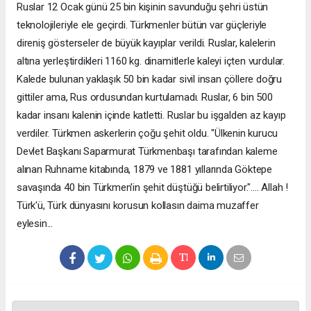
Ruslar 12 Ocak günü 25 bin kişinin savunduğu şehri üstün
teknolojileriyle ele geçirdi. Türkmenler bütün var güçleriyle
direniş gösterseler de büyük kayıplar verildi. Ruslar, kalelerin
altına yerleştirdikleri 1160 kg. dinamitlerle kaleyi içten vurdular.
Kalede bulunan yaklaşık 50 bin kadar sivil insan çöllere doğru
gittiler ama, Rus ordusundan kurtulamadı. Ruslar, 6 bin 500
kadar insanı kalenin içinde katletti. Ruslar bu işgalden az kayıp
verdiler. Türkmen askerlerin çoğu şehit oldu. "Ülkenin kurucu
Devlet Başkanı Saparmurat Türkmenbaşı tarafından kaleme
alınan Ruhname kitabında, 1879 ve 1881 yıllarında Göktepe
savaşında 40 bin Türkmen'in şehit düştüğü belirtiliyor.".... Allah !
Türk'ü, Türk dünyasını korusun kollasın daima muzaffer
eylesin...