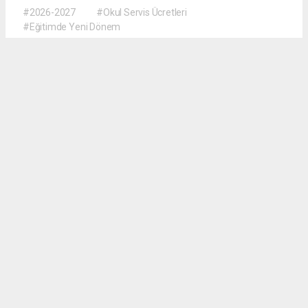
#2026-2027
#Okul Servis Ücretleri
#Eğitimde Yeni Dönem
Dilber KÖSE
dilber@kalpgazetesi.com
Okuyu Yorumları
(0)
Gonder
Yorum yazarak Topluluk Kuralları’nı kabul etmiş bulunuyor ve siteye yaptığınız
yorumunuzla ilgili doğrudan veya dolaylı tüm sorumluluğu tek başınıza
üstleniyorsunuz. Yazılan tüm yorumlardan site yönetimi hiçbir şekilde sorumlu