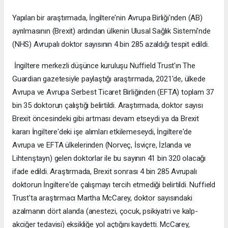
Yapılan bir araştırmada, İngiltere'nin Avrupa Birliği'nden (AB)
ayrılmasının (Brexit) ardından ülkenin Ulusal Sağlık Sistemi'nde
(NHS) Avrupalı doktor sayısının 4 bin 285 azaldığı tespit edildi.
İngiltere merkezli düşünce kuruluşu Nuffield Trust'ın The
Guardian gazetesiyle paylaştığı araştırmada, 2021'de, ülkede
Avrupa ve Avrupa Serbest Ticaret Birliğinden (EFTA) toplam 37
bin 35 doktorun çalıştığı belirtildi. Araştırmada, doktor sayısı
Brexit öncesindeki gibi artması devam etseydi ya da Brexit
kararı İngiltere'deki işe alımları etkilemeseydi, İngiltere'de
Avrupa ve EFTA ülkelerinden (Norveç, İsviçre, İzlanda ve
Lihtenştayn) gelen doktorlar ile bu sayının 41 bin 320 olacağı
ifade edildi. Araştırmada, Brexit sonrası 4 bin 285 Avrupalı
doktorun İngiltere'de çalışmayı tercih etmediği belirtildi. Nuffield
Trust'ta araştırmacı Martha McCarey, doktor sayısındaki
azalmanın dört alanda (anestezi, çocuk, psikiyatri ve kalp-
akciğer tedavisi) eksikliğe yol açtığını kaydetti. McCarey,