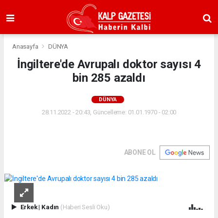
Anasayfa
DÜNYA
İngiltere'de Avrupalı doktor sayısı 4
bin 285 azaldı
DÜNYA
28.11.2022 - 20:43, Güncelleme: 01.01.1970 - 02:00
ABONE OL
Erkek
|
Kadın
(Haberi Sesli Oku)