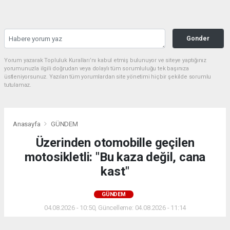
Gonder
Yorum yazarak Topluluk Kuralları’nı kabul etmiş bulunuyor ve siteye yaptığınız
yorumunuzla ilgili doğrudan veya dolaylı tüm sorumluluğu tek başınıza
üstleniyorsunuz. Yazılan tüm yorumlardan site yönetimi hiçbir şekilde sorumlu
tutulamaz.
Anasayfa
GÜNDEM
Üzerinden otomobille geçilen
motosikletli: "Bu kaza değil, cana
kast"
GÜNDEM
04.08.2026 - 10:50, Güncelleme: 04.08.2026 - 11:14