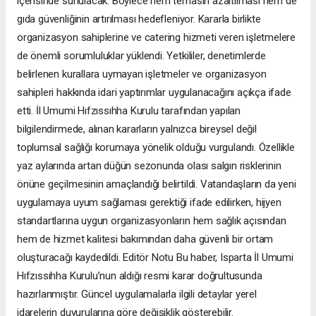
içerisinde sunulacak. Böylece hem temasın azaltılması hem de
gıda güvenliğinin artırılması hedefleniyor. Kararla birlikte
organizasyon sahiplerine ve catering hizmeti veren işletmelere
de önemli sorumluluklar yüklendi. Yetkililer, denetimlerde
belirlenen kurallara uymayan işletmeler ve organizasyon
sahipleri hakkında idari yaptırımlar uygulanacağını açıkça ifade
etti. İl Umumi Hıfzıssıhha Kurulu tarafından yapılan
bilgilendirmede, alınan kararların yalnızca bireysel değil
toplumsal sağlığı korumaya yönelik olduğu vurgulandı. Özellikle
yaz aylarında artan düğün sezonunda olası salgın risklerinin
önüne geçilmesinin amaçlandığı belirtildi. Vatandaşların da yeni
uygulamaya uyum sağlaması gerektiği ifade edilirken, hijyen
standartlarına uygun organizasyonların hem sağlık açısından
hem de hizmet kalitesi bakımından daha güvenli bir ortam
oluşturacağı kaydedildi. Editör Notu Bu haber, Isparta İl Umumi
Hıfzıssıhha Kurulu’nun aldığı resmi karar doğrultusunda
hazırlanmıştır. Güncel uygulamalarla ilgili detaylar yerel
idarelerin duyurularına göre değişiklik gösterebilir.