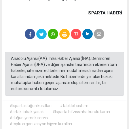
ISPARTA HABERİ
Anadolu Ajansı (AA), İhlas Haber Ajansı (İHA), Demirören
Haber Ajansı (DHA) ve diğer ajanslar tarafından eklenen tüm
haberler, sitemizin editörlerinin müdahalesi olmadan ajans
kanallarından çekilmektedir. Bu haberlerde yer alan hukuki
muhataplar haberi geçen ajanslar olup sitemizin hiç bir
editörü sorumlu tutulamaz...
#Isparta düğün kuralları
#tabldot sistem
#ortak tabak yasak
#Isparta hıfzıssıhha kurulu kararı
#düğün yemek servisi
#toplu organizasyon hijyen kuralları