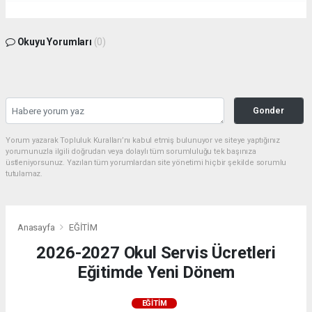
Okuyu Yorumları
(0)
Gonder
Yorum yazarak Topluluk Kuralları’nı kabul etmiş bulunuyor ve siteye yaptığınız
yorumunuzla ilgili doğrudan veya dolaylı tüm sorumluluğu tek başınıza
üstleniyorsunuz. Yazılan tüm yorumlardan site yönetimi hiçbir şekilde sorumlu
tutulamaz.
Anasayfa
EĞİTİM
2026-2027 Okul Servis Ücretleri
Eğitimde Yeni Dönem
EĞİTİM