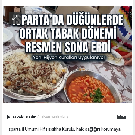
Erkek
|
Kadın
(Haberi Sesli Oku)
Isparta İl Umumi Hıfzıssıhha Kurulu, halk sağlığını korumaya