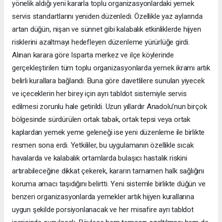
yönelik aldığı yeni kararla toplu organizasyonlardaki yemek
servis standartlarını yeniden düzenledi. Özellikle yaz aylarında
artan düğün, nişan ve sünnet gibi kalabalık etkinliklerde hijyen
risklerini azaltmayı hedefleyen düzenleme yürürlüğe girdi.
Alınan karara göre Isparta merkez ve ilçe köylerinde
gerçekleştirilen tüm toplu organizasyonlarda yemek ikramı artık
belirli kurallara bağlandı. Buna göre davetlilere sunulan yiyecek
ve içeceklerin her birey için ayrı tabldot sistemiyle servis
edilmesi zorunlu hale getirildi. Uzun yıllardır Anadolu’nun birçok
bölgesinde sürdürülen ortak tabak, ortak tepsi veya ortak
kaplardan yemek yeme geleneği ise yeni düzenleme ile birlikte
resmen sona erdi. Yetkililer, bu uygulamanın özellikle sıcak
havalarda ve kalabalık ortamlarda bulaşıcı hastalık riskini
artırabileceğine dikkat çekerek, kararın tamamen halk sağlığını
koruma amacı taşıdığını belirtti. Yeni sistemle birlikte düğün ve
benzeri organizasyonlarda yemekler artık hijyen kurallarına
uygun şekilde porsiyonlanacak ve her misafire ayrı tabldot