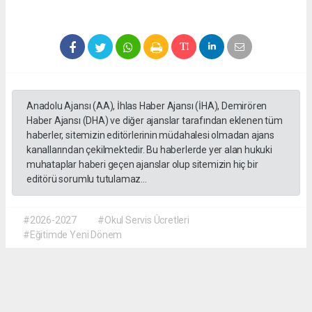
Anadolu Ajansı (AA), İhlas Haber Ajansı (İHA), Demirören
Haber Ajansı (DHA) ve diğer ajanslar tarafından eklenen tüm
haberler, sitemizin editörlerinin müdahalesi olmadan ajans
kanallarından çekilmektedir. Bu haberlerde yer alan hukuki
muhataplar haberi geçen ajanslar olup sitemizin hiç bir
editörü sorumlu tutulamaz...
#2026-2027
#Okul Servis Ücretleri
#Eğitimde Yeni Dönem