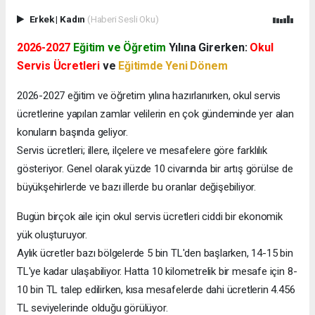
Erkek
|
Kadın
(Haberi Sesli Oku)
2026-2027
Eğitim ve Öğretim
Yılına Girerken:
Okul
Servis Ücretleri
ve
Eğitimde Yeni Dönem
2026-2027 eğitim ve öğretim yılına hazırlanırken, okul servis
ücretlerine yapılan zamlar velilerin en çok gündeminde yer alan
konuların başında geliyor.
Servis ücretleri; illere, ilçelere ve mesafelere göre farklılık
gösteriyor. Genel olarak yüzde 10 civarında bir artış görülse de
büyükşehirlerde ve bazı illerde bu oranlar değişebiliyor.
Bugün birçok aile için okul servis ücretleri ciddi bir ekonomik
yük oluşturuyor.
Aylık ücretler bazı bölgelerde 5 bin TL'den başlarken, 14-15 bin
TL'ye kadar ulaşabiliyor. Hatta 10 kilometrelik bir mesafe için 8-
10 bin TL talep edilirken, kısa mesafelerde dahi ücretlerin 4.456
TL seviyelerinde olduğu görülüyor.