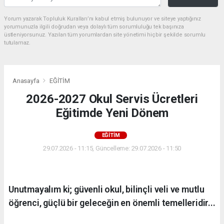
Yorum yazarak Topluluk Kuralları’nı kabul etmiş bulunuyor ve siteye yaptığınız
yorumunuzla ilgili doğrudan veya dolaylı tüm sorumluluğu tek başınıza
üstleniyorsunuz. Yazılan tüm yorumlardan site yönetimi hiçbir şekilde sorumlu
tutulamaz.
Anasayfa
EĞİTİM
2026-2027 Okul Servis Ücretleri
Eğitimde Yeni Dönem
EĞİTİM
29.07.2026 - 11:15, Güncelleme: 29.07.2026 - 11:50
Unutmayalım ki; güvenli okul, bilinçli veli ve mutlu
öğrenci, güçlü bir geleceğin en önemli temelleridir...