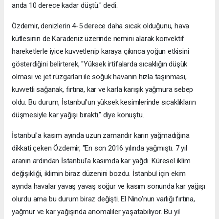
anda 10 derece kadar düştü." dedi.
Özdemir, denizlerin 4-5 derece daha sıcak olduğunu, hava
kütlesinin de Karadeniz üzerinde nemini alarak konvektif
hareketlerle iyice kuvvetlenip karaya çıkınca yoğun etkisini
gösterdiğini belirterek, "Yüksek irtifalarda sıcaklığın düşük
olması ve jet rüzgarları ile soğuk havanın hızla taşınması,
kuvvetli sağanak, fırtına, kar ve karla karışık yağmura sebep
oldu. Bu durum, İstanbul'un yüksek kesimlerinde sıcaklıkların
düşmesiyle kar yağışı bıraktı." diye konuştu.
İstanbul'a kasım ayında uzun zamandır karın yağmadığına
dikkati çeken Özdemir, "En son 2016 yılında yağmıştı. 7 yıl
aranın ardından İstanbul'a kasımda kar yağdı. Küresel iklim
değişikliği, iklimin biraz düzenini bozdu. İstanbul için ekim
ayında havalar yavaş yavaş soğur ve kasım sonunda kar yağışı
olurdu ama bu durum biraz değişti. El Nino'nun varlığı fırtına,
yağmur ve kar yağışında anomaliler yaşatabiliyor. Bu yıl