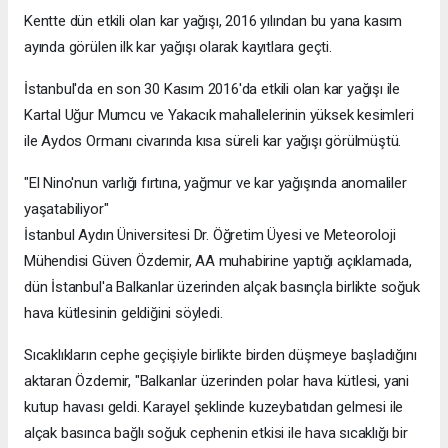
Kentte dün etkili olan kar yağışı, 2016 yılından bu yana kasım
ayında görülen ilk kar yağışı olarak kayıtlara geçti.
İstanbul'da en son 30 Kasım 2016'da etkili olan kar yağışı ile
Kartal Uğur Mumcu ve Yakacık mahallelerinin yüksek kesimleri
ile Aydos Ormanı civarında kısa süreli kar yağışı görülmüştü.
"El Nino'nun varlığı fırtına, yağmur ve kar yağışında anomaliler
yaşatabiliyor"
İstanbul Aydın Üniversitesi Dr. Öğretim Üyesi ve Meteoroloji
Mühendisi Güven Özdemir, AA muhabirine yaptığı açıklamada,
dün İstanbul'a Balkanlar üzerinden alçak basınçla birlikte soğuk
hava kütlesinin geldiğini söyledi.
Sıcaklıkların cephe geçişiyle birlikte birden düşmeye başladığını
aktaran Özdemir, "Balkanlar üzerinden polar hava kütlesi, yani
kutup havası geldi. Karayel şeklinde kuzeybatıdan gelmesi ile
alçak basınca bağlı soğuk cephenin etkisi ile hava sıcaklığı bir