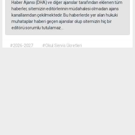
Haber Ajansı (DHA) ve diğer ajanslar tarafından eklenen tüm
haberler, sitemizin editörlerinin müdahalesi olmadan ajans
kanallarından çekilmektedir. Bu haberlerde yer alan hukuki
muhataplar haberi geçen ajanslar olup sitemizin hiç bir
editörü sorumlu tutulamaz...
#2026-2027
#Okul Servis Ücretleri
#Eğitimde Yeni Dönem
Dilber KÖSE
dilber@kalpgazetesi.com
Okuyu Yorumları
(0)