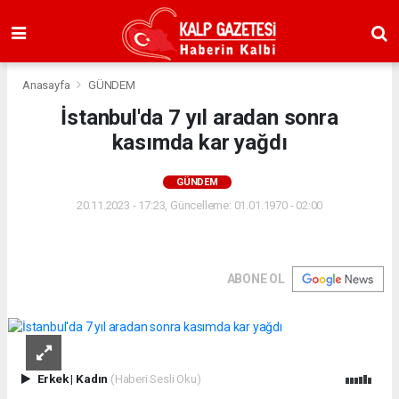
Anasayfa
GÜNDEM
İstanbul'da 7 yıl aradan sonra
kasımda kar yağdı
GÜNDEM
20.11.2023 - 17:23, Güncelleme: 01.01.1970 - 02:00
ABONE OL
Erkek
|
Kadın
(Haberi Sesli Oku)