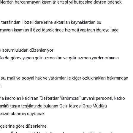
eklerden harcanmayan kısımlar ertesi yıl bütçesine devren ödenek
 tarafından il özel idarelerine aktarılan kaynaklardan bu
ılmayan kısımları il özel idarelerince hizmeti yaptıran idareye iade
ve sorumlulukları düzenleniyor
rimlerde görev yapan gelir uzmanları ve gelir uzman yardımcılarının
osu, mali ve sosyal hak ve yardımlar ile diğer özlük hakları bakımından
.
la kadroları kaldırılan "Defterdar Yardımcısı" unvanlı personel, kadro
anlığı taşra teşkilatında bulunan Gelir İdaresi Grup Müdürü
sızın atanmış sayılacak.
kçelerine göre düzenleme