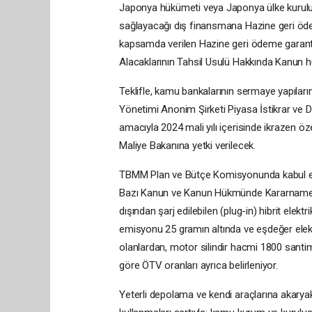
Japonya hükümeti veya Japonya ülke kuruluş
sağlayacağı dış finansmana Hazine geri ödem
kapsamda verilen Hazine geri ödeme garan
Alacaklarının Tahsil Usulü Hakkında Kanun 
Teklifle, kamu bankalarının sermaye yapıları
Yönetimi Anonim Şirketi Piyasa İstikrar ve 
amacıyla 2024 mali yılı içerisinde ikrazen 
Maliye Bakanına yetki verilecek.
TBMM Plan ve Bütçe Komisyonunda kabul edil
Bazı Kanun ve Kanun Hükmünde Kararnameler
dışından şarj edilebilen (plug-in) hibrit elektr
emisyonu 25 gramın altında ve eşdeğer elektri
olanlardan, motor silindir hacmi 1800 santi
göre ÖTV oranları ayrıca belirleniyor.
Yeterli depolama ve kendi araçlarına akaryakı