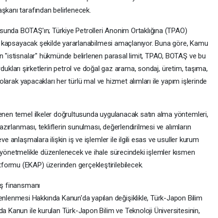
şkanı tarafından belirlenecek.
sunda BOTAŞ'ın; Türkiye Petrolleri Anonim Ortaklığına (TPAO)
 da kapsayacak şekilde yararlanabilmesi amaçlanıyor. Buna göre, Kamu
un "istisnalar" hükmünde belirlenen parasal limit, TPAO, BOTAŞ ve bu
 kurdukları şirketlerin petrol ve doğal gaz arama, sondaj, üretim, taşıma,
i olarak yapacakları her türlü mal ve hizmet alımları ile yapım işlerinde
lenen temel ilkeler doğrultusunda uygulanacak satın alma yöntemleri,
hazırlanması, tekliflerin sunulması, değerlendirilmesi ve alımların
ve anlaşmalara ilişkin iş ve işlemler ile ilgili esas ve usuller kurum
k yönetmelikle düzenlenecek ve ihale sürecindeki işlemler kısmen
formu (EKAP) üzerinden gerçekleştirilebilecek.
dış finansmanı
lenmesi Hakkında Kanun'da yapılan değişiklikle, Türk-Japon Bilim
da Kanun ile kurulan Türk-Japon Bilim ve Teknoloji Üniversitesinin,