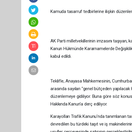
Kamuda tasarruf tedbirlerine ilişkin düzenle
AK Parti milletvekillerinin imzasını taşıyan,
Kanun Hükmünde Kararnamelerde Değişiklik
kabul edildi.
Teklifle, Anayasa Mahkemesinin, Cumhurbaşka
arasında sayılan "genel bütçeden yapılacak 
düzenlemeye gidiliyor. Buna göre söz konusu 
Hakkında Kanun'a derç ediliyor.
Karayolları Trafik Kanunu'nda tanımlanan taşıt
devredilen bu türdeki taşıt ve iş makinelerini
usuller çerçevesinde satışının gerçekleştiril