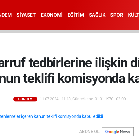
NDEM
SİYASET
EKONOMİ
EĞİTİM
SAĞLIK
SPOR
KÜL
ruf tedbirlerine ilişkin
nun teklifi komisyonda ka
11.07.2024 - 11:13, Güncelleme: 01.01.1970 - 02:00
GÜNDEM
ABONE OL