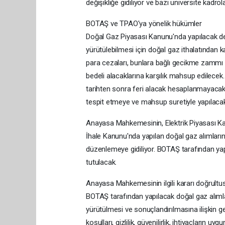
değişikliğe gidiliyor ve bazı üniversite kadro
BOTAŞ ve TPAO'ya yönelik hükümler
Doğal Gaz Piyasası Kanunu'nda yapılacak deği
yürütülebilmesi için doğal gaz ithalatından k
para cezaları, bunlara bağlı gecikme zammı
bedeli alacaklarına karşılık mahsup edile
tarihten sonra feri alacak hesaplanmayacak.
tespit etmeye ve mahsup suretiyle yapılacak 
Anayasa Mahkemesinin, Elektrik Piyasası Ka
İhale Kanunu'nda yapılan doğal gaz alımlarına
düzenlemeye gidiliyor. BOTAŞ tarafından yap
tutulacak.
Anayasa Mahkemesinin ilgili kararı doğrultu
BOTAŞ tarafından yapılacak doğal gaz alımlar
yürütülmesi ve sonuçlandırılmasına ilişkin ge
koşulları, gizlilik, güvenilirlik, ihtiyaçların