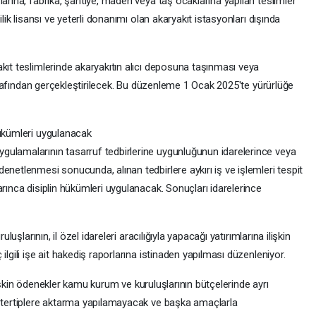
larına, fabrika, şantiye, maden veya taş ocaklarına yapılan teslimler
ilik lisansı ve yeterli donanımı olan akaryakıt istasyonları dışında
kıt teslimlerinde akaryakıtın alıcı deposuna taşınması veya
 tarafından gerçekleştirilecek. Bu düzenleme 1 Ocak 2025'te yürürlüğe
hükümleri uygulanacak
gulamalarının tasarruf tedbirlerine uygunluğunun idarelerince veya
enetlenmesi sonucunda, alınan tedbirlere aykırı iş ve işlemleri tespit
arınca disiplin hükümleri uygulanacak. Sonuçları idarelerince
luşlarının, il özel idareleri aracılığıyla yapacağı yatırımlarına ilişkin
ilgili işe ait hakediş raporlarına istinaden yapılması düzenleniyor.
 ilişkin ödenekler kamu kurum ve kuruluşlarının bütçelerinde ayrı
r tertiplere aktarma yapılamayacak ve başka amaçlarla