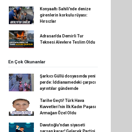
Konyaaltı Sahili'nde denize
girenlerin korkulu rüyası:
Hırsızlar
Adrasan'da Demirli Tur
Teknesi Alevlere Teslim Oldu
En Çok Okunanlar
Şarkıcı Güllü dosyasında yeni
perde: İddianamedeki çarpıcı
ayrıntılar gündemde
Tarihe Geçti! Türk Hava
Kuvvetleri'nin İlk Kadın Paşası
Armağan Özel Oldu
Davutoğlu'ndan siyaseti
sarsan karar! Gelecek Partisi