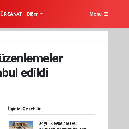
TÜR SANAT
Diğer
Menü
 düzenlemeler
bul edildi
İlginizi Çekebilir
34 yıllık evlat hasreti