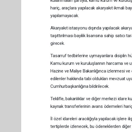
kullanmaları şartıyla; kamu kurum ve kuruluş
hariç, araçlara yapılacak akaryakıt ikmali bay
yapılamayacak.
Akaryakıt istasyonu dışında yapılacak akarya
taşıttırılması bayilik lisansına sahip satıcı
girecek.
Tasarruf tedbirlerine uymayanlara disiplin 
Kamu kurum ve kuruluşlarının harcama ve uy
Hazine ve Maliye Bakanlığınca izlenmesi ve d
edilenler hakkında tabi oldukları mevzuat uy
Cumhurbaşkanlığına bildirilecek.
Teklifle, bakanlıklar ve diğer merkezi idare kuru
kaynak transferlerinin avans ödemeleri hariç 
İl özel idareleri aracılığıyla yapılacak işlere
tertiplerde izlenecek, bu ödeneklerden diğe