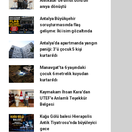
Anıtkabir'de umut dolu bir
anıya dönüştü
Antalya Büyükşehir
soruşturmasında flaş
gelişme: İki isim gözaltında
Antalya’da apartmanda yangın
paniği: 3’ü çocuk 5 kişi
kurtarıldı
Manavgat’ta 6 yaşındaki
çocuk 6 metrelik kuyudan
kurtarıldı
Kaymakam İhsan Kara'dan
UTEF'e Anlamlı Teşekkür
Belgesi
Kuğu Gölü balesi Hierapolis
Antik Tiyatrosu'nda büyüleyici
gece