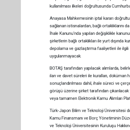
kullanılması ilkeleri doğrultusunda Cumhurba
Anayasa Mahkemesinin iptal kararı doğrultu
sağlanan istisnalardan, bağlı ortaklıklarını
İhale Kanunu'nda yapılan değişiklikle kanun
şirketlerin bağlı ortaklıkları ile yurt dışında
depolama ve gazlaştırma faaliyetleri ile ilgil
uygulanmayacak.
BOTAŞ tarafından yapılacak alımlarda, belir
ilan ve davet süreleri ile kuralları, doküman 
sonuçlandırılması dahil, ihale süreci ve çerçe
görüşü üzerine şirket tarafından çıkarılaca
veya tamamen Elektronik Kamu Alımları Plat
Türk-Japon Bilim ve Teknoloji Üniversitesi 
Kamu Finansmanı ve Borç Yönetiminin Düzen
ve Teknoloji Üniversitesinin Kuruluşu Hakkın