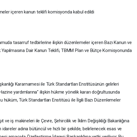
meler içeren kanun teklifi komisyonda kabul edildi
 kamuda tasarruf tedbirlerine ilişkin düzenlemeler içeren Bazı Kanun ve
 Yapılmasına Dair Kanun Teklifi, TBMM Plan ve Bütçe Komisyonunda
nlığı Kararnamesi ile Türk Standartları Enstitüsünün gelirleri
Hazine yardımlarına" ilişkin hükme yönelik kararı doğrultusunda
hüküm, Türk Standartları Enstitüsü ile İlgili Bazı Düzenlemeler
 ve iş makineleri ile Çevre, Şehircilik ve İklim Değişikliği Bakanlığına
n idareler adına bütüncül ve hızlı bir şekilde, belirlenecek esas ve
mesi amacıyla Özelleştirme İdaresi Başkanlığına yetki veriliyor. Bu