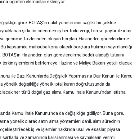
larına öğretim elemanları ekleniyor.
şikliğe göre, BOTAŞ'ın nakit yönetiminin sağlıklı bir şekilde
aynaklanan şirketin ödenmemiş her türlü vergi, fon ve paylar ile idari
 ve gecikme faizlerinden oluşan borçları, Hazineden görevlendirme
cek. Bu kapsamda mahsuba konu olacak borçlara hükmün yayımlandığı
 BOTAŞ'ın Hazineden olan görevlendirme bedeli alacağı tutarını
terkin işlemlerini belirlemeye Hazine ve Maliye Bakanı yetkili olacak.
nunu ile Bazı Kanunlarda Değişiklik Yapılmasına Dair Kanun ile Kamu
 yönelik değişikliğe yönelik iptal kararı doğrultusunda da
ılacak her türlü doğal gaz alımı, Kamu İhale Kanunu'ndan istisna
sunda Kamu İhale Kanunu'nda da değişikliğe gidiliyor. Buna göre,
ına yönelik olarak satın alma yöntemleri dahil, alım sürecinin
rçekleştirilecek iş ve işlemler hakkında usul ve esaslar, piyasa
 uygun şartlarla ve zamanında karşılanması ve kaynakların verimli