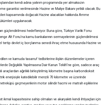
larından kendi adına yatırım programında yer almaksızın
e garantisi verilmesinde Hazine ve Maliye Bakanı yetkili olacak. Bu
tileri kapsamında doğacak Hazine alacakları hakkında Amme
hükümleri uygulanacak.
nın güçlendirilmesi hedefleniyor. Buna göre, Türkiye Varlık Fonu
Denge Alt Fonu'na kamu bankalarının sermayelerinin güçlendirilmesi
özel tertip devlet iç borçlanma senedi ihraç etme hususunda Hazine ve
en ve kamuda tasarruf tedbirlerine ilişkin düzenlemeler içeren
de Değişiklik Yapılmasına Dair Kanun Teklifi'ne göre, sadece araç
ikli araçlardan ağırlıklı birleştirilmiş kilometre başına karbondioksit
k enerjisiyle katedilebilir menzili 70 kilometre ve üzerinde
metreküpü geçmeyenlerin motor silindir hacmi ve matrah eşiklerine
t ikmal kapasitesine sahip olmaları ve akaryakıtı kendi ihtiyaçları için