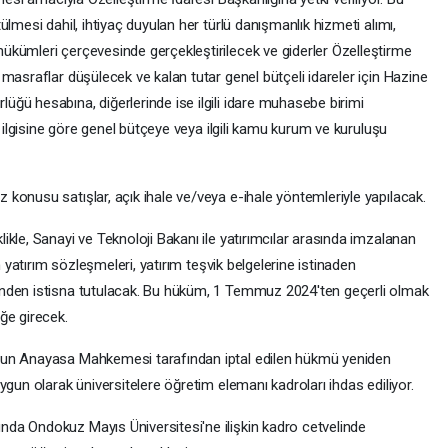
lmesi dahil, ihtiyaç duyulan her türlü danışmanlık hizmeti alımı,
kümleri çerçevesinde gerçekleştirilecek ve giderler Özelleştirme
masraflar düşülecek ve kalan tutar genel bütçeli idareler için Hazine
ğü hesabına, diğerlerinde ise ilgili idare muhasebe birimi
r ilgisine göre genel bütçeye veya ilgili kamu kurum ve kuruluşu
konusu satışlar, açık ihale ve/veya e-ihale yöntemleriyle yapılacak.
kle, Sanayi ve Teknoloji Bakanı ile yatırımcılar arasında imzalanan
n yatırım sözleşmeleri, yatırım teşvik belgelerine istinaden
nden istisna tutulacak. Bu hüküm, 1 Temmuz 2024'ten geçerli olmak
ğe girecek.
nun Anayasa Mahkemesi tarafından iptal edilen hükmü yeniden
ygun olarak üniversitelere öğretim elemanı kadroları ihdas ediliyor.
da Ondokuz Mayıs Üniversitesi'ne ilişkin kadro cetvelinde