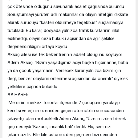
çok ötesinde olduğunu savunarak adalet çağrısında bulundu.
Soruşturmayı yürüten adli makamlar da olayın niteliğini dikkate
alarak sürücüyü "kasten öldürmeye teşebbüs" suçlamasıyla
tutukladı. Bu karar, dosyada yalnızca trafik kurallarının ihlal
edilmediği, olayın ceza hukuku açısından da ağır şekilde
değerlendirildiğini ortaya koydu.
Aksaç ailesi ise tek beklentilerinin adalet olduğunu söylüyor.
Adem Aksaç, "Bizim yaşadığımız acıyı başka hiçbir anne, baba
ya da çocuk yaşamasın. Verilecek karar yalnızca bizim için
değil, benzer olayların önlenmesi açısından da önemli." diyerek
yetkililere çağrıda bulundu.
AA HABERİ
Mersin'in merkez Toroslar ilçesinde 2 çocuğunu yaralayıp
kendisi ve eşinin üzerinden geçen otomobilin sürücüsünden
şikayetçi olan motosikletli Adem Aksaç, "Üzerimizden bilerek
geçmeseydi 'Kazadır, insanlık hali.' derdik. Hiç sesimizi
çıkarmazdık. Bile bile üstümüzden geçmesi bizi derinden