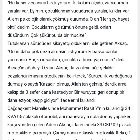
"Herkesin vicdanına bırakıyorum. İki kolum alçıda, vücudumda
yaralar var. Eşimin, çocuklarımın vücudunda yaralar, kırıklar var.
Ailem psikolojik olarak çökmüş durumda. O an 'Her şey, hayat
bitti.' dedim. Çocuklarım gözümün önüne geldi, onları
düşündüm. Çok şükür bu da bir mucize."
Tutuklanan sürücüden şikayetçi olduklarını dile getiren Aksaç,
"Onun daha çok ceza almasını istiyorum ki başka canlar
yanmasın. Başka insanlara, çocuklara bunu yapmasın." dedi.
Aksaç'ın ağabeyi Özcan Aksaç da zanlının ağır şekilde
cezalandırılmasını istediklerini belirterek, "Sürücü ilk vurduğunda
durmuş olsaydı 'Kazadır, olmuş, Allah'tan gelmiş.' derdik ama
kalkıp da 3 sefer cana kastediyor. Bir vuruyor, geri dönüp bir
daha eziyor, kaçıp gidiyor." ifadelerini kullandı.
Çağdaşkent Mahallesi'nde Muhammet Raşit Y'nin kullandığı 34
KVA 057 plakalı otomobil, ani manevrayla sola dönüş yaparken
karşı yönden gelen Adem Aksaç idaresindeki 33 CKP 09 plakalı
motosiklete çarpmıştı. Çarpışmanın etkisiyle motosikletteki çift