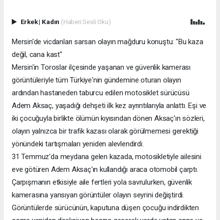
Erkek
|
Kadın
(Haberi Sesli Oku)
Mersin'de vicdanları sarsan olayın mağduru konuştu: "Bu kaza
değil, cana kast"
Mersin'in Toroslar ilçesinde yaşanan ve güvenlik kamerası
görüntüleriyle tüm Türkiye'nin gündemine oturan olayın
ardından hastaneden taburcu edilen motosiklet sürücüsü
Adem Aksaç, yaşadığı dehşeti ilk kez ayrıntılarıyla anlattı. Eşi ve
iki çocuğuyla birlikte ölümün kıyısından dönen Aksaç'ın sözleri,
olayın yalnızca bir trafik kazası olarak görülmemesi gerektiği
yönündeki tartışmaları yeniden alevlendirdi.
31 Temmuz'da meydana gelen kazada, motosikletiyle ailesini
eve götüren Adem Aksaç'ın kullandığı araca otomobil çarptı.
Çarpışmanın etkisiyle aile fertleri yola savrulurken, güvenlik
kamerasına yansıyan görüntüler olayın seyrini değiştirdi.
Görüntülerde sürücünün, kaputuna düşen çocuğu indirdikten