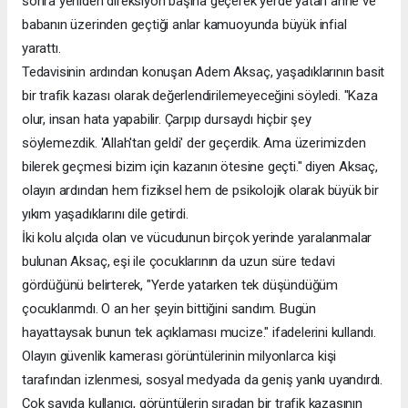
sonra yeniden direksiyon başına geçerek yerde yatan anne ve
babanın üzerinden geçtiği anlar kamuoyunda büyük infial
yarattı.
Tedavisinin ardından konuşan Adem Aksaç, yaşadıklarının basit
bir trafik kazası olarak değerlendirilemeyeceğini söyledi. "Kaza
olur, insan hata yapabilir. Çarpıp dursaydı hiçbir şey
söylemezdik. 'Allah'tan geldi' der geçerdik. Ama üzerimizden
bilerek geçmesi bizim için kazanın ötesine geçti." diyen Aksaç,
olayın ardından hem fiziksel hem de psikolojik olarak büyük bir
yıkım yaşadıklarını dile getirdi.
İki kolu alçıda olan ve vücudunun birçok yerinde yaralanmalar
bulunan Aksaç, eşi ile çocuklarının da uzun süre tedavi
gördüğünü belirterek, "Yerde yatarken tek düşündüğüm
çocuklarımdı. O an her şeyin bittiğini sandım. Bugün
hayattaysak bunun tek açıklaması mucize." ifadelerini kullandı.
Olayın güvenlik kamerası görüntülerinin milyonlarca kişi
tarafından izlenmesi, sosyal medyada da geniş yankı uyandırdı.
Çok sayıda kullanıcı, görüntülerin sıradan bir trafik kazasının