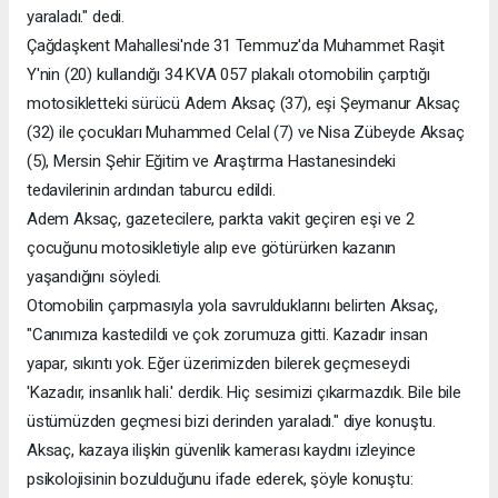
yaraladı." dedi.
Çağdaşkent Mahallesi'nde 31 Temmuz'da Muhammet Raşit
Y'nin (20) kullandığı 34 KVA 057 plakalı otomobilin çarptığı
motosikletteki sürücü Adem Aksaç (37), eşi Şeymanur Aksaç
(32) ile çocukları Muhammed Celal (7) ve Nisa Zübeyde Aksaç
(5), Mersin Şehir Eğitim ve Araştırma Hastanesindeki
tedavilerinin ardından taburcu edildi.
Adem Aksaç, gazetecilere, parkta vakit geçiren eşi ve 2
çocuğunu motosikletiyle alıp eve götürürken kazanın
yaşandığını söyledi.
Otomobilin çarpmasıyla yola savrulduklarını belirten Aksaç,
"Canımıza kastedildi ve çok zorumuza gitti. Kazadır insan
yapar, sıkıntı yok. Eğer üzerimizden bilerek geçmeseydi
'Kazadır, insanlık hali.' derdik. Hiç sesimizi çıkarmazdık. Bile bile
üstümüzden geçmesi bizi derinden yaraladı." diye konuştu.
Aksaç, kazaya ilişkin güvenlik kamerası kaydını izleyince
psikolojisinin bozulduğunu ifade ederek, şöyle konuştu: