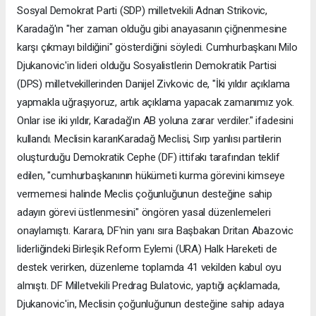
Sosyal Demokrat Parti (SDP) milletvekili Adnan Strikovic,
Karadağ'ın "her zaman olduğu gibi anayasanın çiğnenmesine
karşı çıkmayı bildiğini" gösterdiğini söyledi. Cumhurbaşkanı Milo
Djukanovic'in lideri olduğu Sosyalistlerin Demokratik Partisi
(DPS) milletvekillerinden Danijel Zivkovic de, "İki yıldır açıklama
yapmakla uğraşıyoruz, artık açıklama yapacak zamanımız yok.
Onlar ise iki yıldır, Karadağ'ın AB yoluna zarar verdiler." ifadesini
kullandı. Meclisin kararıKaradağ Meclisi, Sırp yanlısı partilerin
oluşturduğu Demokratik Cephe (DF) ittifakı tarafından teklif
edilen, "cumhurbaşkanının hükümeti kurma görevini kimseye
vermemesi halinde Meclis çoğunluğunun desteğine sahip
adayın görevi üstlenmesini" öngören yasal düzenlemeleri
onaylamıştı. Karara, DF'nin yanı sıra Başbakan Dritan Abazovic
liderliğindeki Birleşik Reform Eylemi (URA) Halk Hareketi de
destek verirken, düzenleme toplamda 41 vekilden kabul oyu
almıştı. DF Milletvekili Predrag Bulatovic, yaptığı açıklamada,
Djukanovic'in, Meclisin çoğunluğunun desteğine sahip adaya