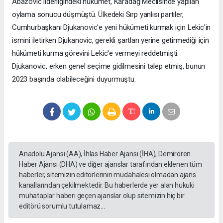
Abazovic liderliğindeki hükümet, Karadağ Meclisinde yapılan
oylama sonucu düşmüştü. Ülkedeki Sırp yanlısı partiler,
Cumhurbaşkanı Djukanovic'e yeni hükümeti kurmak için Lekic'in
ismini iletirken Djukanovic, gerekli şartları yerine getirmediği için
hükümeti kurma görevini Lekic'e vermeyi reddetmişti.
Djukanovic, erken genel seçime gidilmesini talep etmiş, bunun
2023 başında olabileceğini duyurmuştu.
Anadolu Ajansı (AA), İhlas Haber Ajansı (İHA), Demirören
Haber Ajansı (DHA) ve diğer ajanslar tarafından eklenen tüm
haberler, sitemizin editörlerinin müdahalesi olmadan ajans
kanallarından çekilmektedir. Bu haberlerde yer alan hukuki
muhataplar haberi geçen ajanslar olup sitemizin hiç bir
editörü sorumlu tutulamaz...