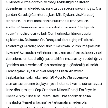
hükümeti kurma görevini vermeyi reddettiğini belirterek,
düzenlemenin ülkedeki siyasi krizi çözeceğini savunmuştu. Öte
yandan Karadağ Cumhurbaşkanı Milo Djukanovic, Karadağ
Meclisinin, "cumhurbaşkanının hükümet kurma yetkisini
kısıtlama" kararını imzalamayı kabul etmeyerek, "tartışmalı
yasayı" meclise geri yolladı. Cumhurbaşkanlığınca yapılan
açıklamada, Djukanovic'in, "anayasal darbe girişimi" olarak
adlandırdığı Karadağ Meclisinin 2 Kasım'da "cumhurbaşkanının
hükümet kurmadaki yetkilerinin kısıtlanmasını" amaçlayan yasal
düzenlemeleri kabul ettiği yasa teklifini imzalamayı reddettiği ve
"yeniden karar verilmesi" için meclise geri gönderdiği aktarıldı.
Karadağ'daki siyasi krizKaradağ'da Dritan Abazovic
başbakanlığındaki hükümetin 20 Ağustos'ta güvenoyu
alamaması üzerine başlayan yeni hükümet kurma süreci, siyasi
krize dönüşmüştü. Sırp Ortodoks Kilisesi Patriği Porfiriye ile
ülkedeki Sırp Kilisesi'ne "resmi statü" kazandırmak adına
imzaladığı "temel anlaşma" ile tartışmalara neden olan