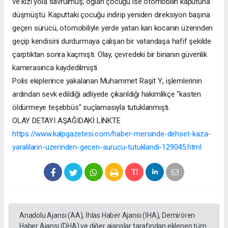
ve kızı yola savrulmuş, oğlan çocuğu ise otomobilin kaputuna
düşmüştü. Kaputtaki çocuğu indirip yeniden direksiyon başına
geçen sürücü, otomobiliyle yerde yatan karı kocanın üzerinden
geçip kendisini durdurmaya çalışan bir vatandaşa hafif şekilde
çarptıktan sonra kaçmıştı. Olay, çevredeki bir binanın güvenlik
kamerasınca kaydedilmişti.
Polis ekiplerince yakalanan Muhammet Raşit Y., işlemlerinin
ardından sevk edildiği adliyede çıkarıldığı hakimlikçe "kasten
öldürmeye teşebbüs" suçlamasıyla tutuklanmıştı.
OLAY DETAYI AŞAĞIDAKİ LİNKTE
https://www.kalpgazetesi.com/haber-mersinde-dehset-kaza-
yaralilarin-uzerinden-gecen-surucu-tutuklandi-129045.html
Anadolu Ajansı (AA), İhlas Haber Ajansı (İHA), Demirören
Haber Ajansı (DHA) ve diğer ajanslar tarafından eklenen tüm