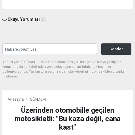
Okuyu Yorumları
(0)
Gonder
Yorum yazarak Topluluk Kuralları’nı kabul etmiş bulunuyor ve siteye yaptığınız
yorumunuzla ilgili doğrudan veya dolaylı tüm sorumluluğu tek başınıza
üstleniyorsunuz. Yazılan tüm yorumlardan site yönetimi hiçbir şekilde sorumlu
tutulamaz.
Anasayfa
GÜNDEM
Üzerinden otomobille geçilen
motosikletli: "Bu kaza değil, cana
kast"