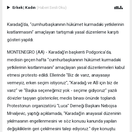
Erkek
|
Kadın
(Haberi Sesli Oku)
Karadağ'da, "cumhurbaşkanının hükümet kurmadaki yetkilerinin
kısıtlanmasını" amaçlayan tartışmalı yasal düzenleme karşıtı
gösteri yapıldı.
MONTENEGRO (AA) - Karadağ'ın başkenti Podgorica'da,
meclisin geçen hafta "cumhurbaşkanının hükümet kurmadaki
yetkilerinin kısıtlanmasını" amaçlayan yasal düzenlemeleri kabul
etmesi protesto edildi. Ellerinde "Biz de varız, anayasayı
vermeyiz, erken seçim istiyoruz", "Karadağ ve AB için biz de
varız" ve "Başka seçeneğimiz yok - seçime gidiyoruz" yazılı
dövizler taşıyan göstericiler, meclis binası önünde toplandı. ​​​​
Protestonun organizatörü "Luca" Derneği Başkanı Nebojsa
Mrvaljevic, yaptığı açıklamada, "Karadağ'ın anayasal düzeninin
yıkılmasının engellenmesini ve söz konusu kanunda yapılan
değişikliklerin geri çekilmesini talep ediyoruz." diye konuştu.