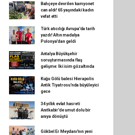
Bahçeye devrilen kamyonet
can aldı! 65 yaşındaki kadın
vefat etti
Türk atıcılığı Avrupa'da tarih
yazdı! Altın madalya
Polonya'dan geldi
Antalya Büyükşehir
soruşturmasında flaş
gelişme: İki isim gözaltında
Kuğu Gölü balesi Hierapolis
Antik Tiyatrosu'nda büyüleyici
gece
34 yıllık evlat hasreti
Anıtkabir'de umut dolu bir
anıya dönüştü
Gökbel Er Meydanı'nın yeni