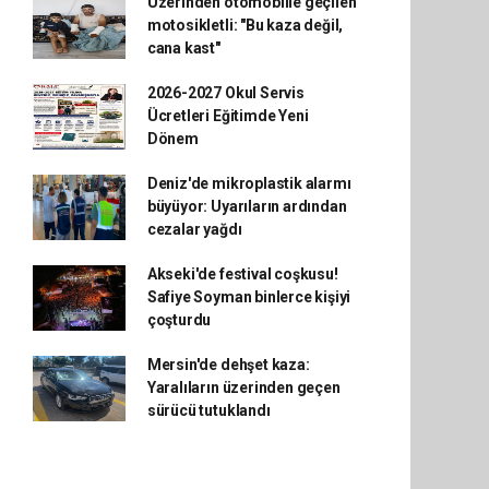
Üzerinden otomobille geçilen
motosikletli: "Bu kaza değil,
cana kast"
2026-2027 Okul Servis
Ücretleri Eğitimde Yeni
Dönem
Deniz'de mikroplastik alarmı
büyüyor: Uyarıların ardından
cezalar yağdı
Akseki'de festival coşkusu!
Safiye Soyman binlerce kişiyi
çoşturdu
Mersin'de dehşet kaza:
Yaralıların üzerinden geçen
sürücü tutuklandı