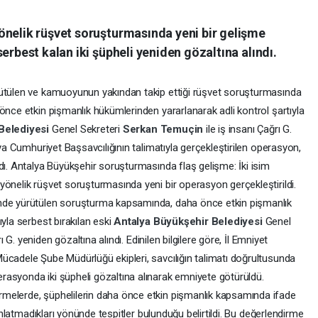
önelik rüşvet soruşturmasında yeni bir gelişme
erbest kalan iki şüpheli yeniden gözaltına alındı.
rütülen ve kamuoyunun yakından takip ettiği rüşvet soruşturmasında
önce etkin pişmanlık hükümlerinden yararlanarak adli kontrol şartıyla
Belediyesi
Genel Sekreteri
Serkan Temuçin
ile iş insanı Çağrı G.
lya Cumhuriyet Başsavcılığının talimatıyla gerçekleştirilen operasyon,
dı. Antalya Büyükşehir soruşturmasında flaş gelişme: İki isim
yönelik rüşvet soruşturmasında yeni bir operasyon gerçekleştirildi.
inde yürütülen soruşturma kapsamında, daha önce etkin pişmanlık
ıyla serbest bırakılan eski
Antalya Büyükşehir Belediyesi
Genel
rı G. yeniden gözaltına alındı. Edinilen bilgilere göre, İl Emniyet
ücadele Şube Müdürlüğü ekipleri, savcılığın talimatı doğrultusunda
asyonda iki şüpheli gözaltına alınarak emniyete götürüldü.
melerde, şüphelilerin daha önce etkin pişmanlık kapsamında ifade
 anlatmadıkları yönünde tespitler bulunduğu belirtildi. Bu değerlendirme