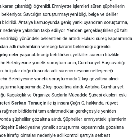
ararı çıkarıldığı öğrenildi. Emniyette işlemleri süren şüphelilerin
bekleniyor. Savcılığın soruşturmayı yeni bilgi, belge ve deliller
 bildirildi. Antalya kamuoyunda geniş yankı uyandıran soruşturma,
edeniyle yakından takip ediliyor. Yeniden gerçekleştirilen gözaltı
lendirildiği yönündeki beklentileri de artırdı. Hukuki süreç kapsamında
ndan adli makamların vereceği kararın beklendiği öğrenildi.
şmeler yaşanabileceği belirtilirken, yetkililer sürecin titizlikle
hir Belediyesine yönelik soruşturmanın, Cumhuriyet Başsavcılığı
ni bulgular doğrultusunda adli sürecin seyrinin netleşeceği
hir Belediyesine yönelik soruşturmada 2 kişi gözaltına alındı.
uşturma kapsamında 2 kişi gözaltına alındı. Antalya Cumhuriyet
lüğü Kaçakçılık ve Organize Suçlarla Mücadele Şubesi ekipleri, eski
reteri
Serkan Temuçin
ile iş insanı Çağrı G. hakkında, rüşvet
 rağmen bildiklerini tam anlatmadıkları gerekçesiyle yeniden
nda şüpheliler gözaltına alındı. Şüpheliler, emniyetteki işlemlerin
üyükşehir Belediyesine yönelik soruşturma kapsamında gözaltına
ce itirafçı olmaları nedeniyle adli kontrol şartıyla serbest