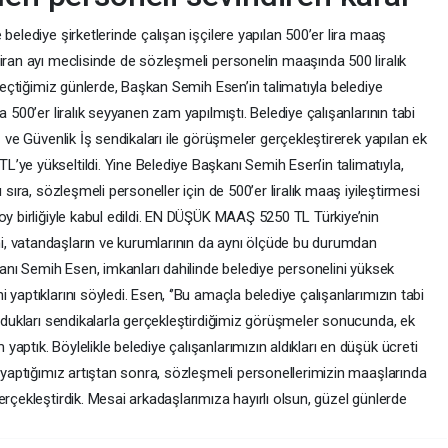
belediye şirketlerinde çalışan işçilere yapılan 500’er lira maaş
iran ayı meclisinde de sözleşmeli personelin maaşında 500 liralık
 geçtiğimiz günlerde, Başkan Semih Esen’in talimatıyla belediye
 500’er liralık seyyanen zam yapılmıştı. Belediye çalışanlarının tabi
ş ve Güvenlik İş sendikaları ile görüşmeler gerçekleştirerek yapılan ek
’ye yükseltildi. Yine Belediye Başkanı Semih Esen’in talimatıyla,
 sıra, sözleşmeli personeller için de 500’er liralık maaş iyileştirmesi
oy birliğiyle kabul edildi. EN DÜŞÜK MAAŞ 5250 TL Türkiye’nin
, vatandaşların ve kurumlarının da aynı ölçüde bu durumdan
şkanı Semih Esen, imkanları dahilinde belediye personelini yüksek
yaptıklarını söyledi. Esen, ‘’Bu amaçla belediye çalışanlarımızın tabi
undukları sendikalarla gerçekleştirdiğimiz görüşmeler sonucunda, ek
ptık. Böylelikle belediye çalışanlarımızın aldıkları en düşük ücreti
a yaptığımız artıştan sonra, sözleşmeli personellerimizin maaşlarında
erçekleştirdik. Mesai arkadaşlarımıza hayırlı olsun, güzel günlerde