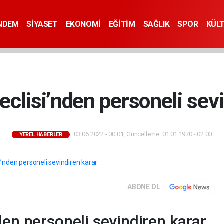
NDEM
SİYASET
EKONOMİ
EĞİTİM
SAĞLIK
SPOR
KÜL
eclisi’nden personeli sevi
03.06.2022 - 00:01, Güncelleme: 01.01.1970 - 02:00
YEREL HABERLER
ABONE OL
den personeli sevindiren karar