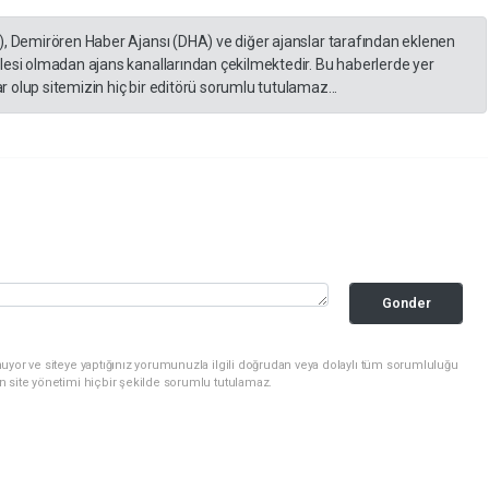
), Demirören Haber Ajansı (DHA) ve diğer ajanslar tarafından eklenen
lesi olmadan ajans kanallarından çekilmektedir. Bu haberlerde yer
 olup sitemizin hiç bir editörü sorumlu tutulamaz...
Gonder
uyor ve siteye yaptığınız yorumunuzla ilgili doğrudan veya dolaylı tüm sorumluluğu
n site yönetimi hiçbir şekilde sorumlu tutulamaz.