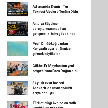
Adrasan'da Demirli Tur
Teknesi Alevlere Teslim Oldu
Antalya Büyükşehir
soruşturmasında flaş
gelişme: İki isim gözaltında
Prof. Dr. Gökoğlu'ndan
Konyaaltı uyarısı: Denize
girmek büyük risk
Gökbel Er Meydanı'nın yeni
başpehlivanı Enes Doğan oldu
34 yıllık evlat hasreti
Anıtkabir'de umut dolu bir
anıya dönüştü
Türk atıcılığı Avrupa'da tarih
yazdı! Altın madalya