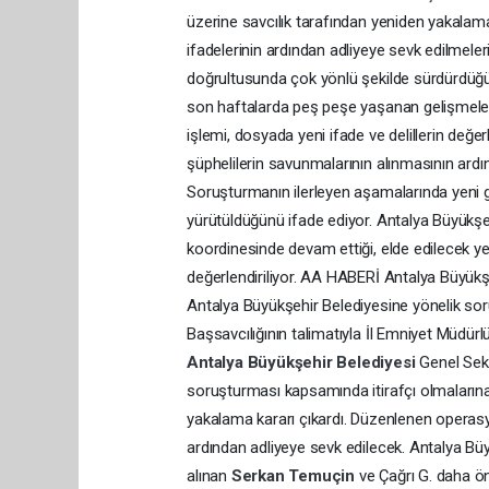
üzerine savcılık tarafından yeniden yakalama k
ifadelerinin ardından adliyeye sevk edilmeleri 
doğrultusunda çok yönlü şekilde sürdürdüğü
son haftalarda peş peşe yaşanan gelişmeler n
işlemi, dosyada yeni ifade ve delillerin değer
şüphelilerin savunmalarının alınmasının ardı
Soruşturmanın ilerleyen aşamalarında yeni geli
yürütüldüğünü ifade ediyor. Antalya Büyükşe
koordinesinde devam ettiği, elde edilecek ye
değerlendiriliyor. AA HABERİ Antalya Büyükşe
Antalya Büyükşehir Belediyesine yönelik sor
Başsavcılığının talimatıyla İl Emniyet Müdür
Antalya Büyükşehir Belediyesi
Genel Sek
soruşturması kapsamında itirafçı olmalarına
yakalama kararı çıkardı. Düzenlenen operasyo
ardından adliyeye sevk edilecek. Antalya B
alınan
Serkan Temuçin
ve Çağrı G. daha ön