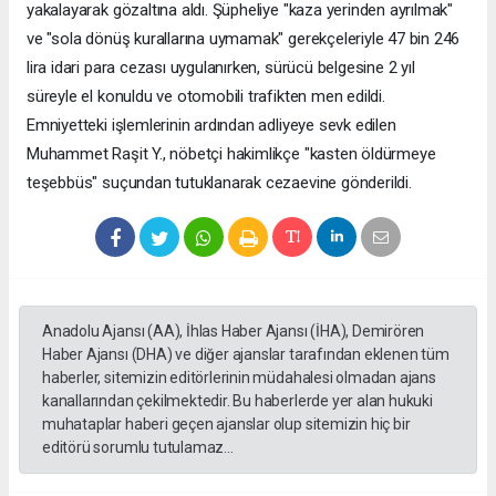
yakalayarak gözaltına aldı. Şüpheliye "kaza yerinden ayrılmak"
ve "sola dönüş kurallarına uymamak" gerekçeleriyle 47 bin 246
lira idari para cezası uygulanırken, sürücü belgesine 2 yıl
süreyle el konuldu ve otomobili trafikten men edildi.
Emniyetteki işlemlerinin ardından adliyeye sevk edilen
Muhammet Raşit Y., nöbetçi hakimlikçe "kasten öldürmeye
teşebbüs" suçundan tutuklanarak cezaevine gönderildi.
Anadolu Ajansı (AA), İhlas Haber Ajansı (İHA), Demirören
Haber Ajansı (DHA) ve diğer ajanslar tarafından eklenen tüm
haberler, sitemizin editörlerinin müdahalesi olmadan ajans
kanallarından çekilmektedir. Bu haberlerde yer alan hukuki
muhataplar haberi geçen ajanslar olup sitemizin hiç bir
editörü sorumlu tutulamaz...