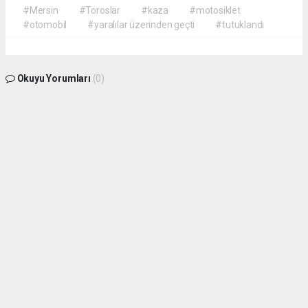
#Mersin
#Toroslar
#kaza
#motosiklet
#otomobil
#yaralılar üzerinden geçti
#tutuklandı
Okuyu Yorumları
(0)
Gonder
Yorum yazarak Topluluk Kuralları’nı kabul etmiş bulunuyor ve siteye yaptığınız
yorumunuzla ilgili doğrudan veya dolaylı tüm sorumluluğu tek başınıza
üstleniyorsunuz. Yazılan tüm yorumlardan site yönetimi hiçbir şekilde sorumlu
tutulamaz.
haber paketi
haber scripti
haber yazılımı
Tüm hakları saklı tutulmaktadır. Copyright 2026©
Haber Yazılımı :
Web Aksiyon ®