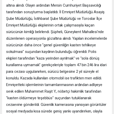
altına alındı. Olayın ardından Mersin Cumhuriyet Başsavcılığı
tarafından soruşturma başlatıldı. İl Emniyet Müdürlüğü Asayiş
Şube Müdürlüğü, İstihbarat Şube Müdürlüğü ve Toroslar İlçe
Emniyet Müdürlüğü ekiplerinin ortak çalışmasıyla kaçan
sürücünün kimliği belirlendi. Şüpheli, Güneykent Mahallesi'nde
düzenlenen operasyonla gözaltına alındı. Yapılan incelemelerde
sürücünün daha önce "genel güvenliğin kasten tehlikeye
sokulması" suçundan kaydının bulunduğu öğrenildi. Polis
ekipleri tarafından "kaza yerinden ayrılmak" ve "sola dönüş
kurallarına uymamak" gerekçeleriyle toplam 47 bin 246 lira idari
para cezası uygulanırken, sürücü belgesine 2 yıl süreyle el
konuldu. Kazada kullanılan otomobil ise trafikten men edildi.
Emniyetteki işlemlerinin tamamlanmasının ardından adliyeye
sevk edilen Muhammet Raşit Y., nöbetçi hakimlik tarafından
"kasten öldürmeye teşebbüs" suçundan tutuklanarak
cezaevine gönderildi. Güvenlik kamerasına yansıyan görüntüler
sosyal medyada kısa sürede geniş yankı uyandırırken, olayla