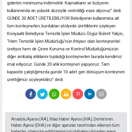
giderleri minimuma indirmektir. Kaynakların ve bütçenin
kullanımında en yüksek düzeyde verimliliği esas alıyoruz” dedi.
GÜNDE 30 ADET ÜRETİLEBİLİYOR Belediyenin kullanımına ait
tüm konteynerleri, kurdukları atölyede ürettiklerini söyleyen
Konyaaltı Belediyesi Temizlik İşleri Müdürü Özgür Bülent Yalçın,
“Hem Temizlik İşleri Müdürlüğü’nün ihtiyacı olan konteynerleri
üretiyor hem de Çevre Koruma ve Kontrol Müdürlüğümüzün
diğer ambalaj atıklarını topladığı konteynerleri burada kendimiz
imal ediyoruz. Günde 20 atık konteyneri yapıyoruz. Tam
kapasite çalıştığımızda günde 10 adet geri dönüşüm konteyneri
ürettiğimizi söyleyebiliriz” dedi.
Anadolu Ajansı (AA), İhlas Haber Ajansı (İHA), Demirören
Haber Ajansı (DHA) ve diğer ajanslar tarafından eklenen tüm
haberler, sitemizin editörlerinin müdahalesi olmadan ajans