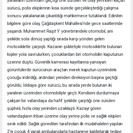
yaralıların üzerinden geçtiği öne sürülen ve olay yerinden kaçan
sürücü, polis ekiplerinin kısa sürede gerçekleştirdiği çalışma
sonucu yakalanarak çıkarıldığı mahkemece tutuklandı. Edinilen
bilgilere göre olay, Çağdaşkent Mahallesi'nde gece saatlerinde
yaşandı. Muhammet Raşit Y. yönetimindeki otomobil, ani
şekilde sola dönüş yaptığı sırada karşı yönden gelen
motosikletle çarpıştı. Kazanın şiddetiyle motosiklette bulunan
kişiler yola savrulurken, çocuklardan biri otomobilin kaputunun
üzerine düştü. Güvenlik kamerası kayıtlarına yansıyan
görüntülerde sürücünün araçtan inerek kaputun üzerindeki
çocuğu indirdiği, ardından yeniden direksiyon başına geçtiği
görüldü. İddiaya göre sürücü, bu sırada yerde bulunan iki
yaralının üzerinden otomobiliyle geçti. Kendisini durdurmaya
çalışan bir vatandaşa da hafif şekilde çarptığı öne sürülen
şüpheli, hızla olay yerinden uzaklaştı. Kazayı gören
vatandaşların ihbarı üzerine olay yerine polis ve sağlık ekipleri
sevk edildi. Sağlık görevlileri tarafından ilk müdahaleleri yapılan
2'si çocuk 4 yaralı ambulanslarla hastaneye kaldırılarak tedavi