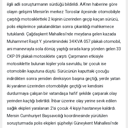
ilgili adli soruşturmanın sürdüğü bildirildi. AA'nın haberine göre
olayın gelişimi Mersin'in merkez Toroslar ilçesinde otomobiliyle
çarptığı motosikletteki 2 kişinin üzerinden geçip kaçan sürücü,
polis ekiplerince yakalandıktan sonra çıkarıldığı mahkemece
tutuklandı. Çağdaşkent Mahallesi'nde meydana gelen kazada
Muhammet Raşit Y. yönetimindeki 34 KVA 057 plakalı otomobil,
ani manevrayla sola dönüş yaptığı sırada karşı yönden gelen 33
CKP 09 plakalı motosiklete çarptı. Çarpmanın etkisiyle
motosiklette bulunan kişiler yola savruldu, bir çocuk ise
otomobilin kaputuna düştü. Sürücünün kaputtaki çocuğu
indirdikten sonra yeniden direksiyon başına geçtiği, yerde yatan
iki yaralının üzerinden otomobiliyle geçtiği ve kendisini
durdurmaya çalışan bir vatandaşa hafif şekilde çarparak olay
yerinden kaçtığı belirtildi. İhbar üzerine olay yerine sevk edilen
sağlık ekipleri yaralanan 2'si çocuk 4 kişiyi hastaneye kaldırdı.
Mersin Cumhuriyet Başsavcılığı koordinesinde yürütülen
soruşturmada polis ekipleri şüpheliyi Güneykent Mahallesi'nde