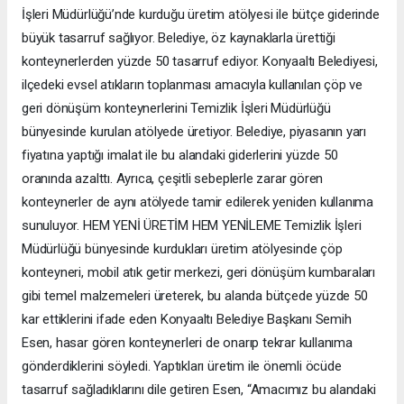
İşleri Müdürlüğü’nde kurduğu üretim atölyesi ile bütçe giderinde
büyük tasarruf sağlıyor. Belediye, öz kaynaklarla ürettiği
konteynerlerden yüzde 50 tasarruf ediyor. Konyaaltı Belediyesi,
ilçedeki evsel atıkların toplanması amacıyla kullanılan çöp ve
geri dönüşüm konteynerlerini Temizlik İşleri Müdürlüğü
bünyesinde kurulan atölyede üretiyor. Belediye, piyasanın yarı
fiyatına yaptığı imalat ile bu alandaki giderlerini yüzde 50
oranında azalttı. Ayrıca, çeşitli sebeplerle zarar gören
konteynerler de aynı atölyede tamir edilerek yeniden kullanıma
sunuluyor. HEM YENİ ÜRETİM HEM YENİLEME Temizlik İşleri
Müdürlüğü bünyesinde kurdukları üretim atölyesinde çöp
konteyneri, mobil atık getir merkezi, geri dönüşüm kumbaraları
gibi temel malzemeleri üreterek, bu alanda bütçede yüzde 50
kar ettiklerini ifade eden Konyaaltı Belediye Başkanı Semih
Esen, hasar gören konteynerleri de onarıp tekrar kullanıma
gönderdiklerini söyledi. Yaptıkları üretim ile önemli öcüde
tasarruf sağladıklarını dile getiren Esen, “Amacımız bu alandaki