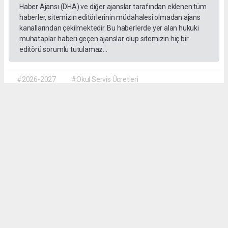
Haber Ajansı (DHA) ve diğer ajanslar tarafından eklenen tüm
haberler, sitemizin editörlerinin müdahalesi olmadan ajans
kanallarından çekilmektedir. Bu haberlerde yer alan hukuki
muhataplar haberi geçen ajanslar olup sitemizin hiç bir
editörü sorumlu tutulamaz...
#2026-2027
#Okul Servis Ücretleri
#Eğitimde Yeni Dönem
Dilber KÖSE
dilber@kalpgazetesi.com
Okuyu Yorumları
(0)