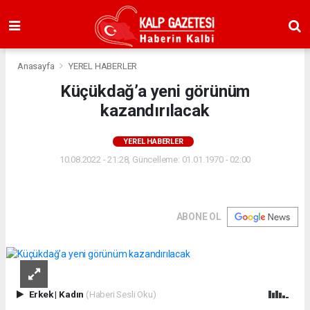
Anasayfa
YEREL HABERLER
Küçükdağ’a yeni görünüm
kazandırılacak
YEREL HABERLER
10.08.2022 - 21:28, Güncelleme: 01.01.1970 - 02:00
ABONE OL
Erkek
|
Kadın
(Haberi Sesli Oku)