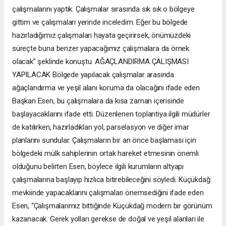
çalışmalarını yaptık. Çalışmalar sırasında sık sık o bölgeye
gittim ve çalışmaları yerinde inceledim. Eğer bu bölgede
hazırladığımız çalışmaları hayata geçirirsek, önümüzdeki
süreçte buna benzer yapacağımız çalışmalara da örnek
olacak” şeklinde konuştu. AĞAÇLANDIRMA ÇALIŞMASI
YAPILACAK Bölgede yapılacak çalışmalar arasında
ağaçlandırma ve yeşil alanı koruma da olacağını ifade eden
Başkan Esen, bu çalışmalara da kısa zaman içerisinde
başlayacaklarını ifade etti. Düzenlenen toplantıya ilgili müdürler
de katılırken, hazırladıkları yol, parselasyon ve diğer imar
planlarını sundular. Çalışmaların bir an önce başlaması için
bölgedeki mülk sahiplerinin ortak hareket etmesinin önemli
olduğunu belirten Esen, böylece ilgili kurumların altyapı
çalışmalarına başlayıp hızlıca bitirebileceğini söyledi. Küçükdağ
mevkiinde yapacaklarını çalışmaları önemsediğini ifade eden
Esen, “Çalışmalarımız bittiğinde Küçükdağ modern bir görünüm
kazanacak. Gerek yolları gerekse de doğal ve yeşil alanları ile