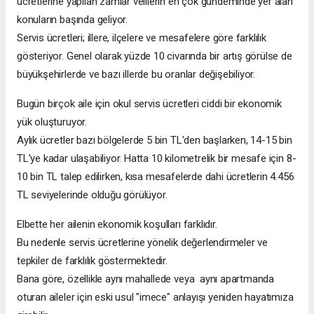
ücretlerine yapılan zamlar velilerin en çok gündeminde yer alan
konuların başında geliyor.
Servis ücretleri; illere, ilçelere ve mesafelere göre farklılık
gösteriyor. Genel olarak yüzde 10 civarında bir artış görülse de
büyükşehirlerde ve bazı illerde bu oranlar değişebiliyor.
Bugün birçok aile için okul servis ücretleri ciddi bir ekonomik
yük oluşturuyor.
Aylık ücretler bazı bölgelerde 5 bin TL'den başlarken, 14-15 bin
TL'ye kadar ulaşabiliyor. Hatta 10 kilometrelik bir mesafe için 8-
10 bin TL talep edilirken, kısa mesafelerde dahi ücretlerin 4.456
TL seviyelerinde olduğu görülüyor.
Elbette her ailenin ekonomik koşulları farklıdır.
Bu nedenle servis ücretlerine yönelik değerlendirmeler ve
tepkiler de farklılık göstermektedir.
Bana göre, özellikle aynı mahallede veya aynı apartmanda
oturan aileler için eski usul "imece" anlayışı yeniden hayatımıza