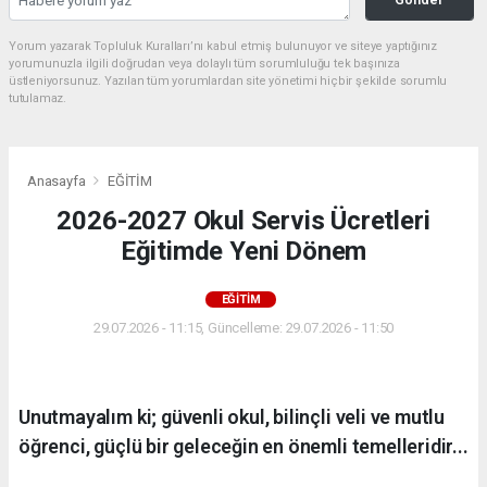
Yorum yazarak Topluluk Kuralları’nı kabul etmiş bulunuyor ve siteye yaptığınız
yorumunuzla ilgili doğrudan veya dolaylı tüm sorumluluğu tek başınıza
üstleniyorsunuz. Yazılan tüm yorumlardan site yönetimi hiçbir şekilde sorumlu
tutulamaz.
Anasayfa
EĞİTİM
2026-2027 Okul Servis Ücretleri
Eğitimde Yeni Dönem
EĞİTİM
29.07.2026 - 11:15, Güncelleme: 29.07.2026 - 11:50
Unutmayalım ki; güvenli okul, bilinçli veli ve mutlu
öğrenci, güçlü bir geleceğin en önemli temelleridir...