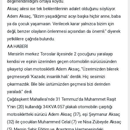
değerlendirildiğini ortaya koydu.
Aksaç ailesi ise tek beklentilerinin adalet olduğunu söylüyor.
Adem Aksaç, "Bizim yaşadığımız acıyı başka hiçbir anne, baba
ya da çocuk yaşamasın. Verilecek karar yalnızca bizim için
değil, benzer olayların önlenmesi açısından da önemli." diyerek
yetkililere çağrıda bulundu.
AA HABERİ
Mersin'in merkez Toroslar ilçesinde 2 çocuğunu yaralayıp
kendisi ve eşinin üzerinden geçen otomobilin sürücüsünden
şikayetçi olan motosikletli Adem Aksaç, "Üzerimizden bilerek
geçmeseydi 'Kazadır, insanlık hali.' derdik. Hiç sesimizi
çıkarmazdık. Bile bile üstümüzden geçmesi bizi derinden
yaraladı." dedi.
Çağdaşkent Mahallesi'nde 31 Temmuz'da Muhammet Raşit
Y'nin (20) kullandığı 34 KVA 057 plakalı otomobilin çarptığı
motosikletteki sürücü Adem Aksaç (37), eşi Şeymanur Aksaç
(32) ile çocukları Muhammed Celal (7) ve Nisa Zübeyde Aksaç
(5), Mersin Şehir Eğitim ve Araştırma Hastanesindeki