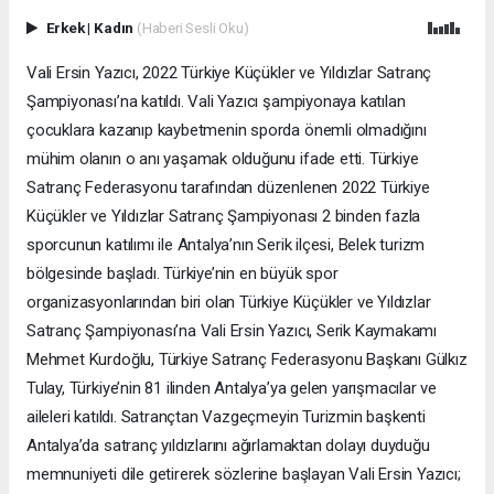
Erkek
|
Kadın
(Haberi Sesli Oku)
Vali Ersin Yazıcı, 2022 Türkiye Küçükler ve Yıldızlar Satranç
Şampiyonası’na katıldı. Vali Yazıcı şampiyonaya katılan
çocuklara kazanıp kaybetmenin sporda önemli olmadığını
mühim olanın o anı yaşamak olduğunu ifade etti. Türkiye
Satranç Federasyonu tarafından düzenlenen 2022 Türkiye
Küçükler ve Yıldızlar Satranç Şampiyonası 2 binden fazla
sporcunun katılımı ile Antalya’nın Serik ilçesi, Belek turizm
bölgesinde başladı. Türkiye’nin en büyük spor
organizasyonlarından biri olan Türkiye Küçükler ve Yıldızlar
Satranç Şampiyonası’na Vali Ersin Yazıcı, Serik Kaymakamı
Mehmet Kurdoğlu, Türkiye Satranç Federasyonu Başkanı Gülkız
Tulay, Türkiye’nin 81 ilinden Antalya’ya gelen yarışmacılar ve
aileleri katıldı. Satrançtan Vazgeçmeyin Turizmin başkenti
Antalya’da satranç yıldızlarını ağırlamaktan dolayı duyduğu
memnuniyeti dile getirerek sözlerine başlayan Vali Ersin Yazıcı;