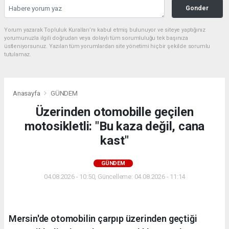
Gonder
Yorum yazarak Topluluk Kuralları’nı kabul etmiş bulunuyor ve siteye yaptığınız
yorumunuzla ilgili doğrudan veya dolaylı tüm sorumluluğu tek başınıza
üstleniyorsunuz. Yazılan tüm yorumlardan site yönetimi hiçbir şekilde sorumlu
tutulamaz.
Anasayfa
GÜNDEM
Üzerinden otomobille geçilen
motosikletli: "Bu kaza değil, cana
kast"
GÜNDEM
04.08.2026 - 10:50, Güncelleme: 04.08.2026 - 11:14
Mersin'de otomobilin çarpıp üzerinden geçtiği