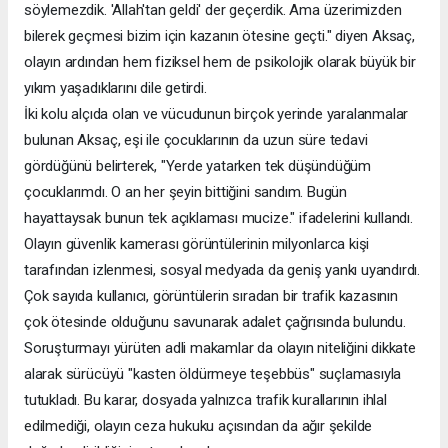
söylemezdik. 'Allah'tan geldi' der geçerdik. Ama üzerimizden
bilerek geçmesi bizim için kazanın ötesine geçti." diyen Aksaç,
olayın ardından hem fiziksel hem de psikolojik olarak büyük bir
yıkım yaşadıklarını dile getirdi.
İki kolu alçıda olan ve vücudunun birçok yerinde yaralanmalar
bulunan Aksaç, eşi ile çocuklarının da uzun süre tedavi
gördüğünü belirterek, "Yerde yatarken tek düşündüğüm
çocuklarımdı. O an her şeyin bittiğini sandım. Bugün
hayattaysak bunun tek açıklaması mucize." ifadelerini kullandı.
Olayın güvenlik kamerası görüntülerinin milyonlarca kişi
tarafından izlenmesi, sosyal medyada da geniş yankı uyandırdı.
Çok sayıda kullanıcı, görüntülerin sıradan bir trafik kazasının
çok ötesinde olduğunu savunarak adalet çağrısında bulundu.
Soruşturmayı yürüten adli makamlar da olayın niteliğini dikkate
alarak sürücüyü "kasten öldürmeye teşebbüs" suçlamasıyla
tutukladı. Bu karar, dosyada yalnızca trafik kurallarının ihlal
edilmediği, olayın ceza hukuku açısından da ağır şekilde