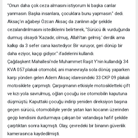
"Onun daha çok ceza almasını istiyorum ki başka canlar
yanmasın. Başka insanlara, çocuklara bunu yapmasın." dedi.
Aksaç'ın ağabeyi Özcan Aksaç da zanlının ağır şekilde
cezalandırılmasını istediklerini belirterek, "Sürücü ilk vurduğunda
durmuş olsaydı 'Kazadır, olmuş, Allah'tan gelmiş.' derdik ama
kalkıp da 3 sefer cana kastediyor. Bir vuruyor, geri dönüp bir
daha eziyor, kaçıp gidiyor." ifadelerini kullandı.
Çağdaşkent Mahallesi'nde Muhammet Raşit Y'nin kullandığı 34
KVA 057 plakalı otomobil, ani manevrayla sola dönüş yaparken
karşı yönden gelen Adem Aksaç idaresindeki 33 CKP 09 plakalı
motosiklete çarpmıştı. Çarpışmanın etkisiyle motosikletteki çift
ve kızı yola savrulmuş, oğlan çocuğu ise otomobilin kaputuna
düşmüştü. Kaputtaki çocuğu indirip yeniden direksiyon başına
geçen sürücü, otomobiliyle yerde yatan karı kocanın üzerinden
geçip kendisini durdurmaya çalışan bir vatandaşa hafif şekilde
çarptıktan sonra kaçmıştı. Olay, çevredeki bir binanın güvenlik
kamerasınca kaydedilmişti.