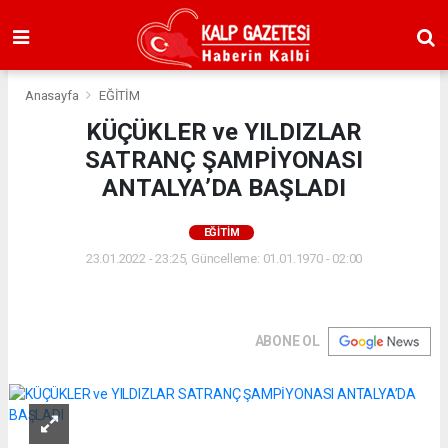
Anasayfa
EĞİTİM
KÜÇÜKLER ve YILDIZLAR
SATRANÇ ŞAMPİYONASI
ANTALYA’DA BAŞLADI
EĞİTİM
23.01.2022 - 23:25, Güncelleme: 01.01.1970 - 02:00
ABONE OL