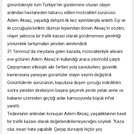
görüntüleriyle tüm Türkiye'nin gündemine oturan olayın
ardından hastaneden taburcu edilen motosiklet sürücüsü
Adem Aksaç, yaşadığı dehşeti ilk kez ayrıntılarıyla anlattı. Eşi ve
iki çocuğuyla birlikte ölümün kıyısından dönen Aksaç'ın sözleri,
olayın yalnızca bir trafik kazası olarak görülmemesi gerektiği
yönündeki tartışmaları yeniden alevlendirdi.
31 Temmuz'da meydana gelen kazada, motosikletiyle ailesini
eve götüren Adem Aksaç'ın kullandığı araca otomobil çarptı.
Çarpışmanın etkisiyle aile fertleri yola savrulurken, güvenlik
kamerasına yansıyan görüntüler olayın seyrini değiştirdi.
Görüntülerde sürücünün, kaputuna düşen çocuğu indirdikten
sonra yeniden direksiyon başına geçerek yerde yatan anne ve
babanın üzerinden geçtiği anlar kamuoyunda büyük infial
yarattı.
Tedavisinin ardından konuşan Adem Aksaç, yaşadıklarının basit
bir trafik kazası olarak değerlendirilemeyeceğini söyledi. "Kaza
olur, insan hata yapabilir. Çarpıp dursaydı hiçbir şey