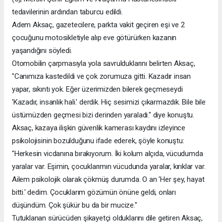
tedavilerinin ardından taburcu edildi.
Adem Aksaç, gazetecilere, parkta vakit geçiren eşi ve 2
çocuğunu motosikletiyle alıp eve götürürken kazanın
yaşandığını söyledi.
Otomobilin çarpmasıyla yola savrulduklarını belirten Aksaç,
"Canımıza kastedildi ve çok zorumuza gitti. Kazadır insan
yapar, sıkıntı yok. Eğer üzerimizden bilerek geçmeseydi
'Kazadır, insanlık hali.' derdik. Hiç sesimizi çıkarmazdık. Bile bile
üstümüzden geçmesi bizi derinden yaraladı." diye konuştu.
Aksaç, kazaya ilişkin güvenlik kamerası kaydını izleyince
psikolojisinin bozulduğunu ifade ederek, şöyle konuştu:
"Herkesin vicdanına bırakıyorum. İki kolum alçıda, vücudumda
yaralar var. Eşimin, çocuklarımın vücudunda yaralar, kırıklar var.
Ailem psikolojik olarak çökmüş durumda. O an 'Her şey, hayat
bitti.' dedim. Çocuklarım gözümün önüne geldi, onları
düşündüm. Çok şükür bu da bir mucize."
Tutuklanan sürücüden şikayetçi olduklarını dile getiren Aksaç,