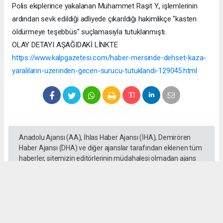
Polis ekiplerince yakalanan Muhammet Raşit Y., işlemlerinin
ardından sevk edildiği adliyede çıkarıldığı hakimlikçe "kasten
öldürmeye teşebbüs" suçlamasıyla tutuklanmıştı.
OLAY DETAYI AŞAĞIDAKİ LİNKTE
https://www.kalpgazetesi.com/haber-mersinde-dehset-kaza-
yaralilarin-uzerinden-gecen-surucu-tutuklandi-129045.html
Anadolu Ajansı (AA), İhlas Haber Ajansı (İHA), Demirören
Haber Ajansı (DHA) ve diğer ajanslar tarafından eklenen tüm
haberler, sitemizin editörlerinin müdahalesi olmadan ajans
kanallarından çekilmektedir. Bu haberlerde yer alan hukuki
muhataplar haberi geçen ajanslar olup sitemizin hiç bir
editörü sorumlu tutulamaz...
#Mersin
#Motosiklet
#Otomobil