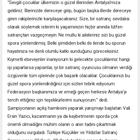
“Sevgili çocuklar ülkemizin o güzel illerinden Antalya’mıza
geldiniz. İllerinizde dereceye girip, bugün başka illerde dereceye
giren rakiplerinizle karşılaşacaksınız. Size, bir satranç sevdalısı
olarak söylemek isterim ki yaşamınızın hiçbir anında lütfen
satrançtan vazgeçmeyin. Ne mutlu ki aileleriniz sizi bu güzel
spora yönlendirmiş. Belki şimdiden belki de ileride bu sporun
hayatınıza ne denli olumlu katkı sunduğunu göreceksiniz.
Kıymetli ebeveynler inanıyorum ki gelecekte çocuklarınız hangi
işi yaparlarsa yapsınlar, iyi bir satranç oyuncusu olmanın verdiği
özgüvenle tüm işlerinde çok başarılı olacaklar. Çocuklarınızı bu
güzel spora yönlendirdiğiniz için sizleri tebrik ediyorum.
Federasyon başkanımıza ve emeği geçen herkese Antalya’yı
tercih ettiğiniz için teşekkürlerimi sunuyorum.” dedi.
Şampiyonanın açılış hamlesini yaparak yarışmayı başlatan Vali
Ersin Yazıcı, kazanmanın ya da kaybetmenin sporda çok
önemli olmadığını mühim olanın o anın tadını çıkartmak
olduğunu vurguladı. Türkiye Küçükler ve Yıldızlar Satranç