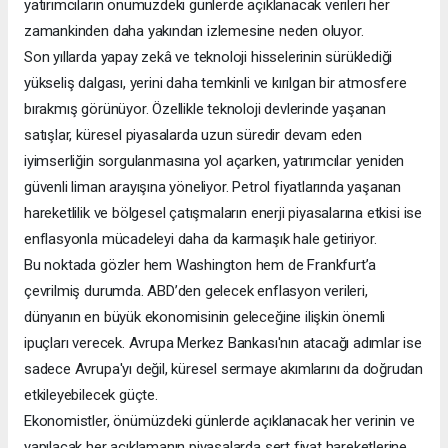
yatırımcıların önümüzdeki günlerde açıklanacak verileri her
zamankinden daha yakından izlemesine neden oluyor.
Son yıllarda yapay zekâ ve teknoloji hisselerinin sürüklediği
yükseliş dalgası, yerini daha temkinli ve kırılgan bir atmosfere
bırakmış görünüyor. Özellikle teknoloji devlerinde yaşanan
satışlar, küresel piyasalarda uzun süredir devam eden
iyimserliğin sorgulanmasına yol açarken, yatırımcılar yeniden
güvenli liman arayışına yöneliyor. Petrol fiyatlarında yaşanan
hareketlilik ve bölgesel çatışmaların enerji piyasalarına etkisi ise
enflasyonla mücadeleyi daha da karmaşık hale getiriyor.
Bu noktada gözler hem Washington hem de Frankfurt’a
çevrilmiş durumda. ABD’den gelecek enflasyon verileri,
dünyanın en büyük ekonomisinin geleceğine ilişkin önemli
ipuçları verecek. Avrupa Merkez Bankası'nın atacağı adımlar ise
sadece Avrupa'yı değil, küresel sermaye akımlarını da doğrudan
etkileyebilecek güçte.
Ekonomistler, önümüzdeki günlerde açıklanacak her verinin ve
yapılacak her açıklamanın piyasalarda sert fiyat hareketlerine