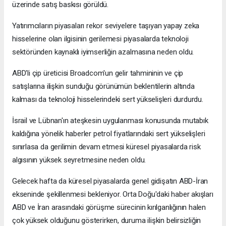
üzerinde satış baskısı görüldü.
Yatırımcıların piyasaları rekor seviyelere taşıyan yapay zeka
hisselerine olan ilgisinin gerilemesi piyasalarda teknoloji
sektöründen kaynaklı iyimserliğin azalmasına neden oldu.
ABD'li çip üreticisi Broadcom'un gelir tahmininin ve çip
satışlarına ilişkin sunduğu görünümün beklentilerin altında
kalması da teknoloji hisselerindeki sert yükselişleri durdurdu.
İsrail ve Lübnan'ın ateşkesin uygulanması konusunda mutabık
kaldığına yönelik haberler petrol fiyatlarındaki sert yükselişleri
sınırlasa da gerilimin devam etmesi küresel piyasalarda risk
algısının yüksek seyretmesine neden oldu.
Gelecek hafta da küresel piyasalarda genel gidişatın ABD-İran
ekseninde şekillenmesi bekleniyor. Orta Doğu'daki haber akışları
ABD ve İran arasındaki görüşme sürecinin kırılganlığının halen
çok yüksek olduğunu gösterirken, duruma ilişkin belirsizliğin