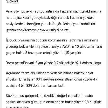
güçlendi.
Analistler, bu ayki Fed toplantısında faizlerin sabit bırakılmasına
neredeyse kesin gözüyle bakıldığını ancak faizlerin yüksek
seviyelerde kalacağına yönelik öngörülerin piyasalardaki risk
iştahını törpülemeye devam ettiğini belirtti.
İş gücü piyasasının gücünü korumasının Fed'in faiz artırımına
gideceği beklentilerini yükseltmesiyle ABD'nin 10 yıllık tahvil faizi
geçen hafta 8 baz puan artışla yüzde 4,52'ye çıktı.
Brent petrolün varil fiyatı yüzde 0,7 yükselişle 92,1 dolara ulaştı.
Açıklanan tarım dışı istihdam verisiyle birlikte haftayı dolar
endeksi 1,1 artışla 100,1 seviyesinden, altının onsu yüzde 4,7
azalışla 4 bin 329 dolardan tamamladı.
Söz konusu gelişmelerle özellikle değerli metallerde satış
baskısı artarken gümüşün onsu geçen hafta yüzde 9,8 düşüşle