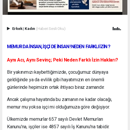
Erkek
|
Kadın
(Haberi Sesli Oku)
MEMUR DA İNSAN, İŞÇİ DE İNSAN ! NEDEN FARKLI İZİN ?
Aynı Acı, Aynı Sevinç; Peki Neden Farklı İzin Hakları?
Bir yakınımızı kaybettiğimizde, çocuğumuz dünyaya
geldiğinde ya da evlilik gibi hayatımızın en önemli
günlerinde hepimizin ortak ihtiyacı biraz zamandır.
Ancak çalışma hayatında bu zamanın ne kadar olacağı,
memur mu yoksa işçi mi olduğumuza göre değişiyor.
Ülkemizde memurlar 657 sayılı Devlet Memurları
Kanunu'na, işçiler ise 4857 sayılı İş Kanunu'na tabidir.