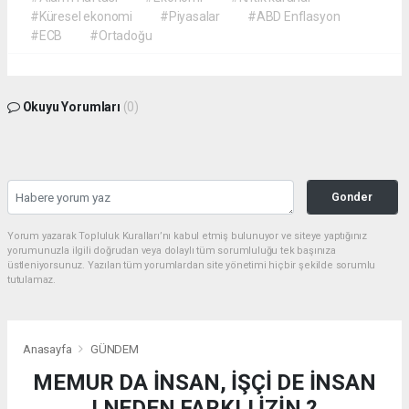
#Küresel ekonomi
#Piyasalar
#ABD Enflasyon
#ECB
#Ortadoğu
Okuyu Yorumları
(0)
Gonder
Yorum yazarak Topluluk Kuralları’nı kabul etmiş bulunuyor ve siteye yaptığınız
yorumunuzla ilgili doğrudan veya dolaylı tüm sorumluluğu tek başınıza
üstleniyorsunuz. Yazılan tüm yorumlardan site yönetimi hiçbir şekilde sorumlu
tutulamaz.
Anasayfa
GÜNDEM
MEMUR DA İNSAN, İŞÇİ DE İNSAN
! NEDEN FARKLI İZİN ?