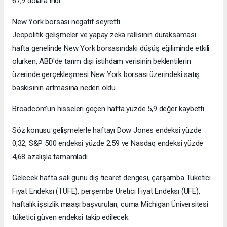
67,9 dolara indi.
New York borsası negatif seyretti
Jeopolitik gelişmeler ve yapay zeka rallisinin duraksaması
hafta genelinde New York borsasındaki düşüş eğiliminde etkili
olurken, ABD'de tarım dışı istihdam verisinin beklentilerin
üzerinde gerçekleşmesi New York borsası üzerindeki satış
baskısının artmasına neden oldu.
Broadcom'un hisseleri geçen hafta yüzde 5,9 değer kaybetti.
Söz konusu gelişmelerle haftayı Dow Jones endeksi yüzde
0,32, S&P 500 endeksi yüzde 2,59 ve Nasdaq endeksi yüzde
4,68 azalışla tamamladı.
Gelecek hafta salı günü dış ticaret dengesi, çarşamba Tüketici
Fiyat Endeksi (TÜFE), perşembe Üretici Fiyat Endeksi (ÜFE),
haftalık işsizlik maaşı başvuruları, cuma Michigan Üniversitesi
tüketici güven endeksi takip edilecek.