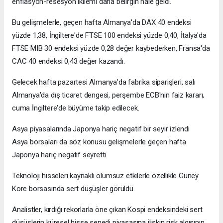
enflasyon-resesyon ikilemi daha belirgin hale geldi.
Bu gelişmelerle, geçen hafta Almanya'da DAX 40 endeksi
yüzde 1,38, İngiltere'de FTSE 100 endeksi yüzde 0,40, İtalya'da
FTSE MIB 30 endeksi yüzde 0,28 değer kaybederken, Fransa'da
CAC 40 endeksi 0,43 değer kazandı.
Gelecek hafta pazartesi Almanya'da fabrika siparişleri, salı
Almanya'da dış ticaret dengesi, perşembe ECB'nin faiz kararı,
cuma İngiltere'de büyüme takip edilecek.
Asya piyasalarında Japonya hariç negatif bir seyir izlendi
Asya borsaları da söz konusu gelişmelerle geçen hafta
Japonya hariç negatif seyretti.
Teknoloji hisseleri kaynaklı olumsuz etkilerle özellikle Güney
Kore borsasında sert düşüşler görüldü.
Analistler, kırdığı rekorlarla öne çıkan Kospi endeksindeki sert
düşüşlerin küresel hisse senedi piyasasına ilişkin risk algısının