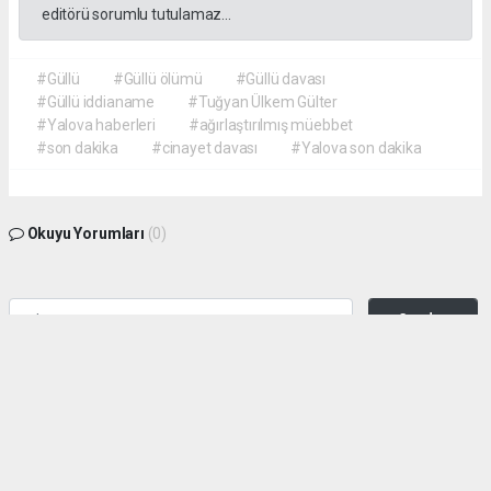
editörü sorumlu tutulamaz...
#Güllü
#Güllü ölümü
#Güllü davası
#Güllü iddianame
#Tuğyan Ülkem Gülter
#Yalova haberleri
#ağırlaştırılmış müebbet
#son dakika
#cinayet davası
#Yalova son dakika
Okuyu Yorumları
(0)
Gonder
Yorum yazarak Topluluk Kuralları’nı kabul etmiş bulunuyor ve siteye yaptığınız
yorumunuzla ilgili doğrudan veya dolaylı tüm sorumluluğu tek başınıza
üstleniyorsunuz. Yazılan tüm yorumlardan site yönetimi hiçbir şekilde sorumlu
tutulamaz.