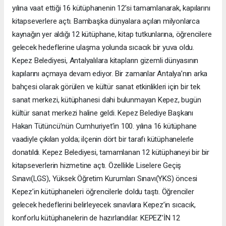
yılına vaat ettiği 16 kütüphanenin 12’si tamamlanarak, kapılarını
kitapseverlere açtı. Bambaşka dünyalara açılan milyonlarca
kaynağın yer aldığı 12 kütüphane, kitap tutkunlarına, öğrencilere
gelecek hedeflerine ulaşma yolunda sıcacık bir yuva oldu.
Kepez Belediyesi, Antalyalılara kitapların gizemli dünyasının
kapılarını açmaya devam ediyor. Bir zamanlar Antalya’nın arka
bahçesi olarak görülen ve kültür sanat etkinlikleri için bir tek
sanat merkezi, kütüphanesi dahi bulunmayan Kepez, bugün
kültür sanat merkezi haline geldi. Kepez Belediye Başkanı
Hakan Tütüncü’nün Cumhuriyet’in 100. yılına 16 kütüphane
vaadiyle çıkılan yolda; ilçenin dört bir tarafı kütüphanelerle
donatıldı. Kepez Belediyesi, tamamlanan 12 kütüphaneyi bir bir
kitapseverlerin hizmetine açtı. Özellikle Liselere Geçiş
Sınavı(LGS), Yüksek Öğretim Kurumları Sınavı(YKS) öncesi
Kepez’in kütüphaneleri öğrencilerle doldu taştı. Öğrenciler
gelecek hedeflerini belirleyecek sınavlara Kepez’in sıcacık,
konforlu kütüphanelerin de hazırlandılar. KEPEZ’İN 12