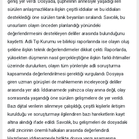
geniş yer verdi. Dosyada, şüphelinin annesiyle yaşadığı ileri
sürülen anlaşmazlıklara ilişkin çeşitli iddialar ve bu iddiaları
desteklediği öne sürülen tanık beyanları sıralandı. Savcılık, bu
unsurların olayın önceden planlandığı yönündeki
değerlendirmesini destekleyen deliller arasında bulunduğunu
kaydetti. Adli Tıp Kurumu ve bilirkişi raporlarında ise olayın oluş
şekline ilişkin teknik değerlendirmeler dikkat çekti. Raporlarda,
yüksekten düşmenin nasıl gerçekleştiğine ilişkin farklı ihtimaller
üzerinde durulurken, olayın tüm yönleriyle adli soruşturma
kapsamında değerlendirilmesi gerektiği vurgulandı. Dosyaya
giren uzman görüşleri de mahkemenin inceleyeceği deliller
arasında yer aldı. İddianamede yalnızca olay anına değil, olay
sonrasında yaşandığı öne sürülen gelişmelere de yer verildi.
Bazı dijital verilerin silinmeye çalışıldığı, çeşitli kişilerle iletişim
kurulduğu ve soruşturmayı ilgilendiren bazı hareketlerin kayıt
altına alındığı ifade edildi. Savcılık, bu gelişmeleri de dosyadaki
delil zincirinin önemli halkaları arasında değerlendirdi.
Hazırlanan iddianameyle birlikte dosya yargı aşamasına