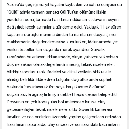
Yalova'da geçtiğimiz yıl hayatını kaybeden ve sahne dünyasında
"Güllü" adıyla tanınan sanatçı Gül Tut'un ölümüne ilişkin
yürütülen soruşturmada hazırlanan iddianame, davanın seyrini
değiştirebilecek ayrıntılarla gündeme geldi. Yaklaşık 11 ay süren
kapsamlı soruşturmanın ardından tamamlanan dosya, şimdi
mahkemenin değerlendirmesine sunulurken, iddianamede yer
verilen tespitler kamuoyunda merak uyandırdı. Savcılık
tarafından hazırlanan iddianamede, olayın yalnızca yüksekten
düşme vakası olarak değerlendirilmediği, teknik incelemeler,
bilirkişi raporları, tanık ifadeleri ve dijital verilerin birlikte ele
alındığı belirtildi. Elde edilen bulgular doğrultusunda şüpheli
hakkında "tasarlayarak üst soya karşı kasten öldürme"
suçlamasıyla ağırlaştırılmış müebbet hapis cezası talep edildi.
Dosyanın en çok konuşulan bölümlerinden biri ise olay
gecesine ilişkin teknik incelemeler oldu. Güvenlik kamerası
kayıtları ve ses analizleri üzerinde yapılan çalışmaların ardından
hazırlanan raporlarda, olay öncesi ve sonrasındaki bazı anların