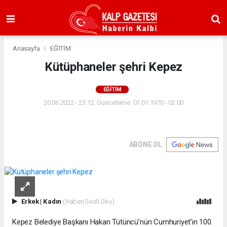
Anasayfa
EĞİTİM
Kütüphaneler şehri Kepez
EĞİTİM
20.06.2022 - 23:12, Güncelleme: 01.01.1970 - 02:00
ABONE OL
Erkek
|
Kadın
(Haberi Sesli Oku)
Kepez Belediye Başkanı Hakan Tütüncü’nün Cumhuriyet’in 100.