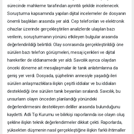
sürecinde mahkeme tarafından ayrıntılı şekilde incelenecek.
Soruşturma kapsamında yapılan dijital incelemeler de dosyanın
önemli başlıkları arasında yer aldı. Cep telefonları ve elektronik
cihazlar üzerinde gerçekleştirilen analizlerde ulaşılan bazı
verilerin, soruşturmanın yönünü etkileyen bulgular arasında
değerlendirildiği belirtildi. Olay sonrasında gerçekleştirildiği öne
sürülen bazı telefon görüşmeleri, mesaj içerikleri ve dijital
hareketler de iddianamede yer aldı. Savcılık ayrıca olaydan
önceki döneme ait mesajlaşmalar ile tanık anlatımlarına da
geniş yer verdi. Dosyada, şüphelinin annesiyle yaşadığı ileri
sürülen anlaşmazlıklara ilişkin çeşitli iddialar ve bu iddiaları
desteklediği öne sürülen tanık beyanları sıralandı. Savcılık, bu
unsurların olayın önceden planlandığı yönündeki
değerlendirmesini destekleyen deliller arasında bulunduğunu
kaydetti. Adli Tıp Kurumu ve bilirkişi raporlarında ise olayın oluş
şekline ilişkin teknik değerlendirmeler dikkat çekti. Raporlarda,
yüksekten düşmenin nasıl gerçekleştiğine ilişkin farklı ihtimaller