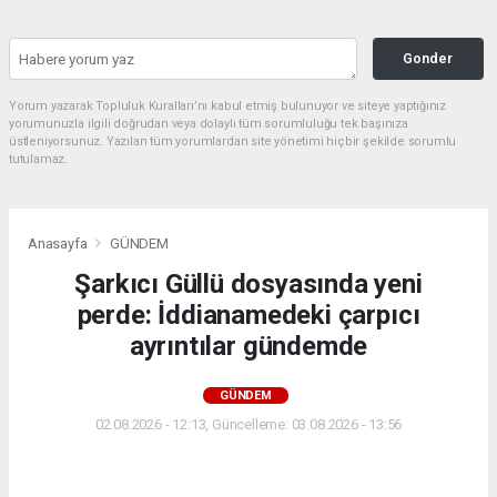
Gonder
Yorum yazarak Topluluk Kuralları’nı kabul etmiş bulunuyor ve siteye yaptığınız
yorumunuzla ilgili doğrudan veya dolaylı tüm sorumluluğu tek başınıza
üstleniyorsunuz. Yazılan tüm yorumlardan site yönetimi hiçbir şekilde sorumlu
tutulamaz.
Anasayfa
GÜNDEM
Şarkıcı Güllü dosyasında yeni
perde: İddianamedeki çarpıcı
ayrıntılar gündemde
GÜNDEM
02.08.2026 - 12:13, Güncelleme: 03.08.2026 - 13:56