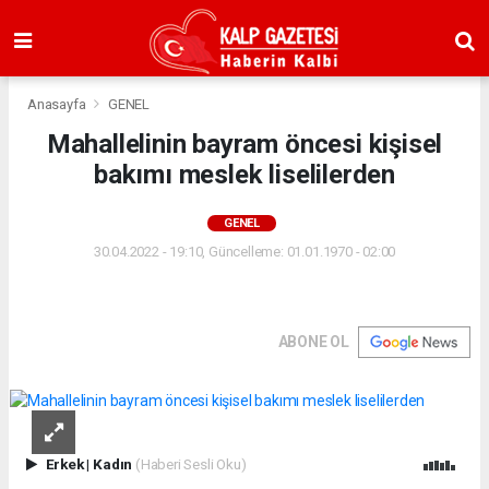
Anasayfa
GENEL
Mahallelinin bayram öncesi kişisel
bakımı meslek liselilerden
GENEL
30.04.2022 - 19:10, Güncelleme: 01.01.1970 - 02:00
ABONE OL
Erkek
|
Kadın
(Haberi Sesli Oku)