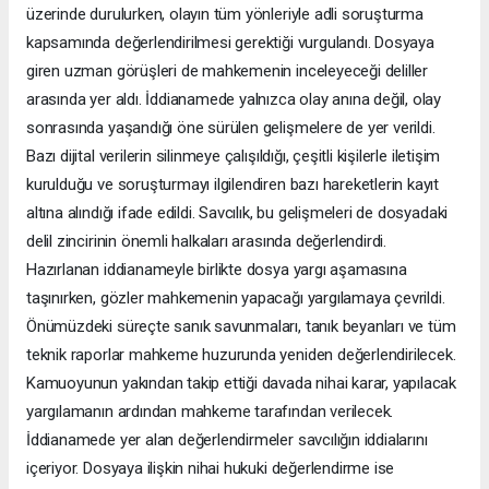
üzerinde durulurken, olayın tüm yönleriyle adli soruşturma
kapsamında değerlendirilmesi gerektiği vurgulandı. Dosyaya
giren uzman görüşleri de mahkemenin inceleyeceği deliller
arasında yer aldı. İddianamede yalnızca olay anına değil, olay
sonrasında yaşandığı öne sürülen gelişmelere de yer verildi.
Bazı dijital verilerin silinmeye çalışıldığı, çeşitli kişilerle iletişim
kurulduğu ve soruşturmayı ilgilendiren bazı hareketlerin kayıt
altına alındığı ifade edildi. Savcılık, bu gelişmeleri de dosyadaki
delil zincirinin önemli halkaları arasında değerlendirdi.
Hazırlanan iddianameyle birlikte dosya yargı aşamasına
taşınırken, gözler mahkemenin yapacağı yargılamaya çevrildi.
Önümüzdeki süreçte sanık savunmaları, tanık beyanları ve tüm
teknik raporlar mahkeme huzurunda yeniden değerlendirilecek.
Kamuoyunun yakından takip ettiği davada nihai karar, yapılacak
yargılamanın ardından mahkeme tarafından verilecek.
İddianamede yer alan değerlendirmeler savcılığın iddialarını
içeriyor. Dosyaya ilişkin nihai hukuki değerlendirme ise