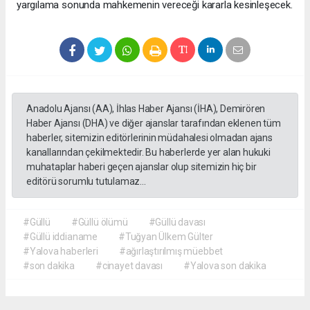
yargılama sonunda mahkemenin vereceği kararla kesinleşecek.
Anadolu Ajansı (AA), İhlas Haber Ajansı (İHA), Demirören
Haber Ajansı (DHA) ve diğer ajanslar tarafından eklenen tüm
haberler, sitemizin editörlerinin müdahalesi olmadan ajans
kanallarından çekilmektedir. Bu haberlerde yer alan hukuki
muhataplar haberi geçen ajanslar olup sitemizin hiç bir
editörü sorumlu tutulamaz...
#Güllü
#Güllü ölümü
#Güllü davası
#Güllü iddianame
#Tuğyan Ülkem Gülter
#Yalova haberleri
#ağırlaştırılmış müebbet
#son dakika
#cinayet davası
#Yalova son dakika