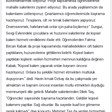
kuvvetlendirmek istiyoruz. Proje kapsamında öğrencilerimle
mahalle sakinlerini ziyaret ediyoruz. Bu arada yaşlılarımızın da
bakımlarını üstleniyoruz. Çınarlarımızı öğrencilerimizle bayrama
hazırlıyoruz. Tıraşlarını, cilt ve tırnak bakımlarını yapıyoruz.
Önemsenmek, hatırlanmak onlar için paha biçilemez." Sungur,
Sevgi Evlerindeki çocuklara ve huzurevi sakinlerine de kişisel
bakım hizmeti verdiklerini ifade etti. Öğrencilerden Fatma
Bircan Kabak da proje kapsamında mahalledekilere cilt bakımı
yaptıklarını, huzurevlerine gittiklerini belirtti. Kişisel bakım
yaptıkları kişilerin verilen hizmetten memnun kaldığına değinen
Kabak, "Kişisel bakım yaparak onları bayram öncesi
hazırlıyoruz. Onlara bu şekilde hizmet etmekten mutluluk
duyuyorum." dedi. Havin Irmak Özbay da bu çalışmada yer
almaktan ve bayram öncesi insanları mutlu etmekten duyduğu
memnuniyeti dile getirdi. Mahalle sakinlerinden Dilek Taş,
"Öğrenciler sayesinde bayrama hazırlandım. Geldiler kişisel
bakımımı yaptılar. Sağ olsunlar. Bu sayede kuaföre gitmeme
gerek kalmadı." diye konuştu. Mehmet Taş da verilen hizmetten