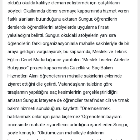
olduğu okulda kalifiye eleman yetiştirmek için çalıştıklarını
söyledi. Okullarında döner sermaye kapsamında hizmet veren
farklı alanların bulunduğunu aktaran Sungur, öğrencilerin
derslerde öğrendiklerini atölyelerde uygulama fırsatı
yakaladığını belirtti. Sungur, okuldaki atölyelerin yanı sıra
öğrencilerin farklı organizasyonlarla mahalle sakinleriyle de bir
araya geldiğini vurgulayarak, bu kapsamda, Mesleki ve Teknik
Eğitim Genel Müdürlüğünce yürütülen "Meslek Liseleri Ailelerle
Buluşuyor" projesi kapsamında Güzellik ve Saç Bakım
Hizmetleri Alanı öğrencilerinin mahalle sakinlerini evlerinde
ziyaret ettiğini dile getirdi. Vatandaşların talebine göre
tıraşlarının yapıldığını, saç kesimlerinin gerçekleştirildiğini
anlatan Sungur, isteyene de öğrenciler tarafından cilt ve tırnak
bakım hizmeti sunulduğunu kaydetti. "Önemsenmek,
hatırlanmak onlar için paha biçilemez"Öğrencilerin bayram
öncesinde mahalle ziyaretlerini artırdığına işaret eden Sungur,
şöyle konuştu: "Okulumuzun mahalleyle ilişkilerini