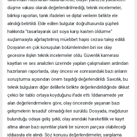
düşme vakası olarak değerlendirilmediği, teknik incelemeler,
bilirkişi raporları, tanık ifadeleri ve dijital verilerin birlikte ele
alındığı belirtildi. Elde edilen bulgular doğrultusunda şüpheli
hakkında "tasarlayarak üst soya karşı kasten öldürme"
suçlamasıyla ağırlaştırılmış müebbet hapis cezası talep edildi.
Dosyanın en çok konuşulan bölümlerinden biri ise olay
gecesine ilişkin teknik incelemeler oldu. Güvenlik kamerası
kayıtları ve ses analizleri üzerinde yapılan çalışmaların ardından
hazırlanan raporlarda, olay öncesi ve sonrasındaki bazı anların
soruşturma açısından önem taşıdığı değerlendirildi. Savcılık, bu
teknik bulguların diğer delillerle birlikte değerlendirildiğinde dikkat
çekici bir tablo ortaya koyduğunu ifade etti. İddianamede yer
alan değerlendirmelere göre, olay öncesinde yaşanan bazı
gelişmelerin tesadüf olmadığı ileri sürüldü. Dosyada, mağdurun
bulunduğu odaya geliş şekli, olay anındaki hareketlilik ve kayıt
altına alınan bazı ayrıntılar planlı bir sürecin parçası olabileceği
iddiasıyla ele alındı. Söz konusu değerlendirmeler, yargılama