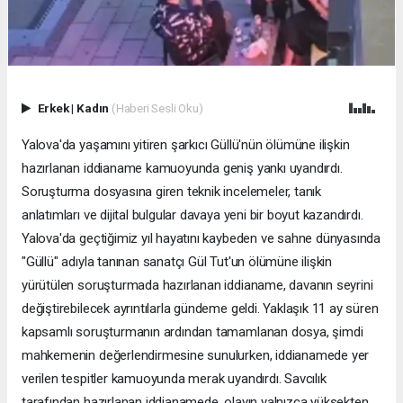
Erkek
|
Kadın
(Haberi Sesli Oku)
Yalova'da yaşamını yitiren şarkıcı Güllü'nün ölümüne ilişkin
hazırlanan iddianame kamuoyunda geniş yankı uyandırdı.
Soruşturma dosyasına giren teknik incelemeler, tanık
anlatımları ve dijital bulgular davaya yeni bir boyut kazandırdı.
Yalova'da geçtiğimiz yıl hayatını kaybeden ve sahne dünyasında
"Güllü" adıyla tanınan sanatçı Gül Tut'un ölümüne ilişkin
yürütülen soruşturmada hazırlanan iddianame, davanın seyrini
değiştirebilecek ayrıntılarla gündeme geldi. Yaklaşık 11 ay süren
kapsamlı soruşturmanın ardından tamamlanan dosya, şimdi
mahkemenin değerlendirmesine sunulurken, iddianamede yer
verilen tespitler kamuoyunda merak uyandırdı. Savcılık
tarafından hazırlanan iddianamede, olayın yalnızca yüksekten