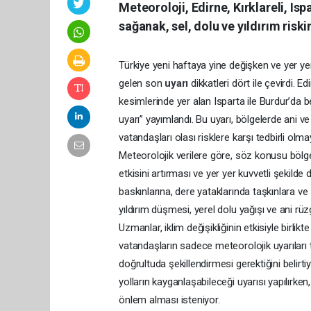
Meteoroloji, Edirne, Kırklareli, Isp
sağanak, sel, dolu ve yıldırım riski
Türkiye yeni haftaya yine değişken ve yer yer
gelen son
uyarı
dikkatleri dört ile çevirdi. E
kesimlerinde yer alan Isparta ile Burdur’da 
uyarı” yayımlandı. Bu uyarı, bölgelerde ani ve 
vatandaşları olası risklere karşı tedbirli olma
Meteorolojik verilere göre, söz konusu bölg
etkisini artırması ve yer yer kuvvetli şekild
baskınlarına, dere yataklarında taşkınlara ve
yıldırım düşmesi, yerel dolu yağışı ve ani rüz
Uzmanlar, iklim değişikliğinin etkisiyle birli
vatandaşların sadece meteorolojik uyarıları
doğrultuda şekillendirmesi gerektiğini belirt
yolların kayganlaşabileceği uyarısı yapılırken
önlem alması isteniyor.