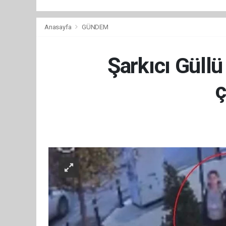
Anasayfa
GÜNDEM
Şarkıcı Güll
ç