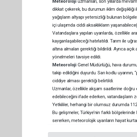
Meteoroloji
uzmanları, son yıllarda mevsim
dikkat çekerek, bu durumun iklim değişikliği i
yağışların altyapı yetersizliği bulunan bölgel
içi ulaşımda ciddi aksaklıkların yaşanabileceği
Vatandaşlara yapılan uyarılarda, özellikle a
kayganlaşabileceği hatırlatıldı. Tarım ile uğr
altına almaları gerektiği bildirildi. Ayrıca açı
yönelmeleri tavsiye edildi.
Meteoroloji
Genel Müdürlüğü, hava durumu ta
takip edildiğini duyurdu. Sarı kodlu uyarının,
ciddiye alması gerektiği belirtildi.
Uzmanlar, özellikle akşam saatlerine doğru 
edebileceğini ifade ederken, vatandaşların 
Yetkililer, herhangi bir olumsuz durumda 112 A
Bu gelişmeler, Türkiye’nin farklı bölgelerinde
sererken, meteorolojik uyarıların hayat kurta