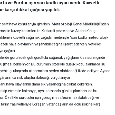
arta ve Burdur için sarı kodlu uyarı verdi. Kuvvetli
ne karşı dikkat çağrısı yapıldı.
 sert hava koşullarıyla girerken,
Meteoroloji
Genel Müdürlüğü’nden
dirne’nin kuzey kesimleri ile Kırklareli çevreleri ve Akdeniz’in iç
beklenen kuvvetli sağanak yağışlar nedeniyle “sarı kodlu meteorolojik
etkili hava olaylarının yaşanabileceğine işaret ederken, yetkililer
ya çağırdı.
elerde görülecek gök gürültülü sağanak yağışların kısa süre içinde
e düşmesi bekleniyor. Bu durumun özellikle düşük kotlu alanlarda su
 şehir içi ulaşımda aksamalara neden olabileceği ifade ediliyor. Ayrıca
gârların da risk oluşturabileceği vurgulanıyor.
kte ani hava olaylarının daha sık yaşandığına dikkat çekerken,
 takip etmekle kalmayıp, aynı zamanda günlük planlarını da bu
iyor. Özellikle sürücüler için görüş mesafesinin azalabileceği ve
, tarım faaliyetleriyle uğraşan vatandaşların da dolu riskine karşı