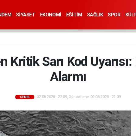
NDEM
SİYASET
EKONOMİ
EĞİTİM
SAĞLIK
SPOR
KÜL
n Kritik Sarı Kod Uyarısı:
Alarmı
02.06.2026 - 22:09, Güncelleme: 02.06.2026 - 22:09
GENEL