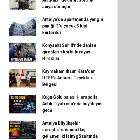
Anıtkabir'de umut dolu bir
anıya dönüştü
Antalya’da apartmanda yangın
paniği: 3’ü çocuk 5 kişi
kurtarıldı
Konyaaltı Sahili'nde denize
girenlerin korkulu rüyası:
Hırsızlar
Kaymakam İhsan Kara'dan
UTEF'e Anlamlı Teşekkür
Belgesi
Kuğu Gölü balesi Hierapolis
Antik Tiyatrosu'nda büyüleyici
gece
Antalya Büyükşehir
soruşturmasında flaş
gelişme: İki isim gözaltında