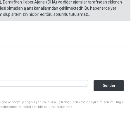
), Demirören Haber Ajansı (DHA) ve diğer ajanslar tarafından eklenen
lesi olmadan ajans kanallarından çekilmektedir. Bu haberlerde yer
 olup sitemizin hiç bir editörü sorumlu tutulamaz...
Gonder
uyor ve siteye yaptığınız yorumunuzla ilgili doğrudan veya dolaylı tüm sorumluluğu
n site yönetimi hiçbir şekilde sorumlu tutulamaz.