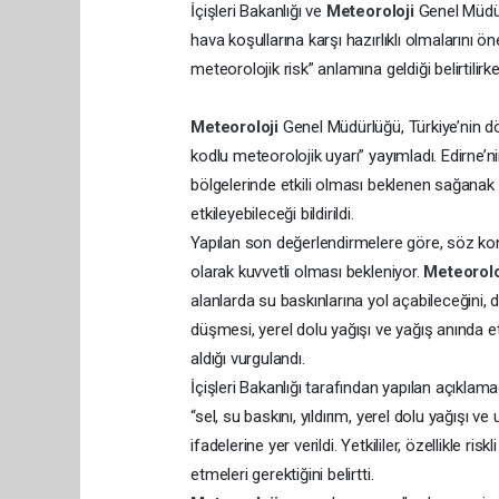
İçişleri Bakanlığı ve
Meteoroloji
Genel Müdür
hava koşullarına karşı hazırlıklı olmalarını ö
meteorolojik risk” anlamına geldiği belirtilirken
Meteoroloji
Genel Müdürlüğü, Türkiye’nin dör
kodlu meteorolojik uyarı” yayımladı. Edirne’ni
bölgelerinde etkili olması beklenen sağanak 
etkileyebileceği bildirildi.
Yapılan son değerlendirmelere göre, söz kon
olarak kuvvetli olması bekleniyor.
Meteorol
alanlarda su baskınlarına yol açabileceğini, de
düşmesi, yerel dolu yağışı ve yağış anında etk
aldığı vurgulandı.
İçişleri Bakanlığı tarafından yapılan açıklamad
“sel, su baskını, yıldırım, yerel dolu yağışı v
ifadelerine yer verildi. Yetkililer, özellikle r
etmeleri gerektiğini belirtti.