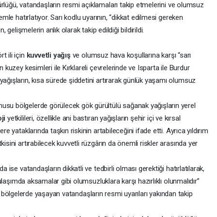
lüğü, vatandaşların resmi açıklamaları takip etmelerini ve olumsuz
nemle hatırlatıyor. Sarı kodlu uyarının, “dikkat edilmesi gereken
, gelişmelerin anlık olarak takip edildiği bildirildi.
t ili için
kuvvetli yağış
ve olumsuz hava koşullarına karşı “sarı
n kuzey kesimleri ile Kırklareli çevrelerinde ve Isparta ile Burdur
yağışların, kısa sürede şiddetini artırarak günlük yaşamı olumsuz
usu bölgelerde görülecek gök gürültülü sağanak yağışların yerel
oji
yetkilileri, özellikle ani bastıran yağışların şehir içi ve kırsal
re yataklarında taşkın riskinin artabileceğini ifade etti. Ayrıca yıldırım
isini artırabilecek kuvvetli rüzgârın da önemli riskler arasında yer
a ise vatandaşların dikkatli ve tedbirli olması gerektiği hatırlatılarak,
e ulaşımda aksamalar gibi olumsuzluklara karşı hazırlıklı olunmalıdır”
iskli bölgelerde yaşayan vatandaşların resmi uyarıları yakından takip