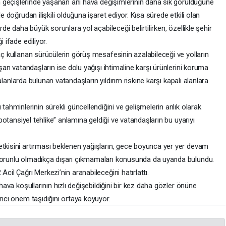
 geçişlerinde yaşanan ani hava değişimlerinin daha sık görüldüğüne
le doğrudan ilişkili olduğuna işaret ediyor. Kısa sürede etkili olan
erde daha büyük sorunlara yol açabileceği belirtilirken, özellikle şehir
 ifade ediliyor.
raç kullanan sürücülerin görüş mesafesinin azalabileceği ve yolların
aşan vatandaşların ise dolu yağışı ihtimaline karşı ürünlerini koruma
k alanlarda bulunan vatandaşların yıldırım riskine karşı kapalı alanlara
hminlerinin sürekli güncellendiğini ve gelişmelerin anlık olarak
 “potansiyel tehlike” anlamına geldiği ve vatandaşların bu uyarıyı
etkisini artırması beklenen yağışların, gece boyunca yer yer devam
zorunlu olmadıkça dışarı çıkmamaları konusunda da uyarıda bulundu.
cil Çağrı Merkezi’nin aranabileceğini hatırlattı.
 hava koşullarının hızlı değişebildiğini bir kez daha gözler önüne
rıcı önem taşıdığını ortaya koyuyor.