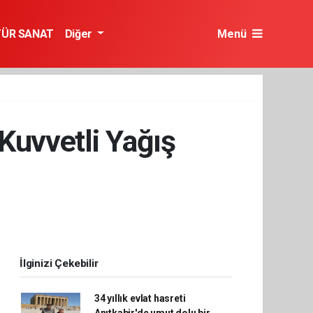
TÜR SANAT
Diğer
Menü
 Kuvvetli Yağış
İlginizi Çekebilir
34 yıllık evlat hasreti