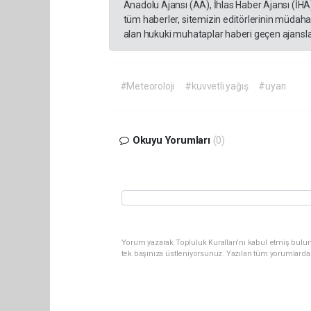
Anadolu Ajansı (AA), İhlas Haber Ajansı (İHA
tüm haberler, sitemizin editörlerinin müdaha
alan hukuki muhataplar haberi geçen ajanslar
#Meteoroloji
#kuvvetli yağış
#uyarı
Okuyu Yorumları
(0)
Yorum yazarak Topluluk Kuralları’nı kabul etmiş bulun
tek başınıza üstleniyorsunuz. Yazılan tüm yorumlarda