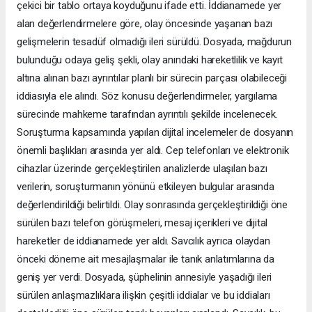
çekici bir tablo ortaya koyduğunu ifade etti. İddianamede yer
alan değerlendirmelere göre, olay öncesinde yaşanan bazı
gelişmelerin tesadüf olmadığı ileri sürüldü. Dosyada, mağdurun
bulunduğu odaya geliş şekli, olay anındaki hareketlilik ve kayıt
altına alınan bazı ayrıntılar planlı bir sürecin parçası olabileceği
iddiasıyla ele alındı. Söz konusu değerlendirmeler, yargılama
sürecinde mahkeme tarafından ayrıntılı şekilde incelenecek.
Soruşturma kapsamında yapılan dijital incelemeler de dosyanın
önemli başlıkları arasında yer aldı. Cep telefonları ve elektronik
cihazlar üzerinde gerçekleştirilen analizlerde ulaşılan bazı
verilerin, soruşturmanın yönünü etkileyen bulgular arasında
değerlendirildiği belirtildi. Olay sonrasında gerçekleştirildiği öne
sürülen bazı telefon görüşmeleri, mesaj içerikleri ve dijital
hareketler de iddianamede yer aldı. Savcılık ayrıca olaydan
önceki döneme ait mesajlaşmalar ile tanık anlatımlarına da
geniş yer verdi. Dosyada, şüphelinin annesiyle yaşadığı ileri
sürülen anlaşmazlıklara ilişkin çeşitli iddialar ve bu iddiaları