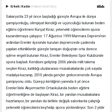
Erkek
|
Kadın
(Haberi Sesli Oku)
Sakarya'da 23 yıl önce başladığı güreşte Avrupa ile dünya
şampiyonluğu, olimpiyat ikinciliği ve üçüncülüğü bulunan beden
eğitimi öğretmeni Kürşat Kiraz, yetenekli öğrencilerini spora
kazandırmaya çalışıyor. 17 Ağustos 1999 Marmara Depremi'nin
ardından Erenler ilçesinde kurulan depremzede çadırında
yapılan etkinliklerde güreşle tanışan doğuştan orta derece
işitme engeli bulunan Kiraz, Erenler Belediyesi Spor Kulübünde
spora başladı. Kendisini geliştirip 2006 yılında milli takıma
seçilen Kiraz, katıldığı uluslararası müsabakalarda çok sayıda
madalya kazanıp, 2010 yılında gençler grekoromende Avrupa
şampiyonu oldu. Güreşçi kimliğinin yanında 6 yıl önce
Erenler'deki Akşemsettin Ortaokulunda beden eğitimi
öğretmenliğine de başlayan Kiraz, bir yandan müsabakalara
hazırlanıyor, bir yandan da birlikte değişik salonlarda çalıştığı
yetenekli öğrencilerini keşfedip spora yönlendiriyor. Son 2 yıldır