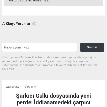
editörü sorumlu tutulamaz...
Okuyu Yorumları
(0)
Gonder
Yorum yazarak Topluluk Kuralları’nı kabul etmiş bulunuyor ve siteye yaptığınız
yorumunuzla ilgili doğrudan veya dolaylı tüm sorumluluğu tek başınıza
üstleniyorsunuz. Yazılan tüm yorumlardan site yönetimi hiçbir şekilde sorumlu
tutulamaz.
Anasayfa
GÜNDEM
Şarkıcı Güllü dosyasında yeni
perde: İddianamedeki çarpıcı