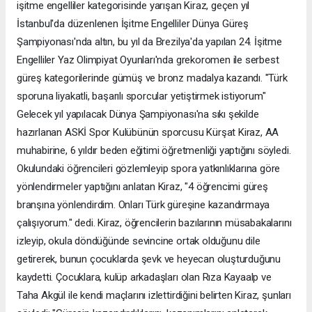
işitme engelliler kategorisinde yarışan Kiraz, geçen yıl
İstanbul'da düzenlenen İşitme Engelliler Dünya Güreş
Şampiyonası'nda altın, bu yıl da Brezilya'da yapılan 24. İşitme
Engelliler Yaz Olimpiyat Oyunları'nda grekoromen ile serbest
güreş kategorilerinde gümüş ve bronz madalya kazandı. "Türk
sporuna liyakatli, başarılı sporcular yetiştirmek istiyorum"
Gelecek yıl yapılacak Dünya Şampiyonası'na sıkı şekilde
hazırlanan ASKİ Spor Kulübünün sporcusu Kürşat Kiraz, AA
muhabirine, 6 yıldır beden eğitimi öğretmenliği yaptığını söyledi.
Okulundaki öğrencileri gözlemleyip spora yatkınlıklarına göre
yönlendirmeler yaptığını anlatan Kiraz, "4 öğrencimi güreş
branşına yönlendirdim. Onları Türk güreşine kazandırmaya
çalışıyorum." dedi. Kiraz, öğrencilerin bazılarının müsabakalarını
izleyip, okula döndüğünde sevincine ortak olduğunu dile
getirerek, bunun çocuklarda şevk ve heyecan oluşturduğunu
kaydetti. Çocuklara, kulüp arkadaşları olan Rıza Kayaalp ve
Taha Akgül ile kendi maçlarını izlettirdiğini belirten Kiraz, şunları