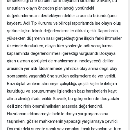
desteklediği öne sürülen tanık beyanları sıralandı. Savcılık, bu
unsurların olayın önceden planlandığı yönündeki
değerlendirmesini destekleyen deliller arasında bulunduğunu
kaydetti. Adli Tıp Kurumu ve bilirkişi raporlarında ise olayın oluş
şekline ilişkin teknik değerlendirmeler dikkat çekti. Raporlarda,
yüksekten düşmenin nasıl gerçekleştiğine ilişkin farklı ihtimaller
üzerinde durulurken, olayın tüm yönleriyle adli soruşturma
kapsamında değerlendirilmesi gerektiği vurgulandı. Dosyaya
giren uzman görüşleri de mahkemenin inceleyeceği deliller
arasında yer aldı. İddianamede yalnızca olay anına değil, olay
sonrasında yaşandığı öne sürülen gelişmelere de yer verildi.
Bazı dijital verilerin silinmeye çalışıldığı, çeşitli kişilerle iletişim
kurulduğu ve soruşturmayı ilgilendiren bazı hareketlerin kayıt
altına alındığı ifade edildi. Savcılık, bu gelişmeleri de dosyadaki
delil zincirinin önemli halkaları arasında değerlendirdi.
Hazırlanan iddianameyle birlikte dosya yargı aşamasına
taşınırken, gözler mahkemenin yapacağı yargılamaya çevrildi.
Önümüzdeki süreçte sanık savunmaları, tanık beyanları ve tüm