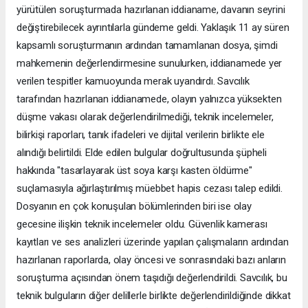
yürütülen soruşturmada hazırlanan iddianame, davanın seyrini
değiştirebilecek ayrıntılarla gündeme geldi. Yaklaşık 11 ay süren
kapsamlı soruşturmanın ardından tamamlanan dosya, şimdi
mahkemenin değerlendirmesine sunulurken, iddianamede yer
verilen tespitler kamuoyunda merak uyandırdı. Savcılık
tarafından hazırlanan iddianamede, olayın yalnızca yüksekten
düşme vakası olarak değerlendirilmediği, teknik incelemeler,
bilirkişi raporları, tanık ifadeleri ve dijital verilerin birlikte ele
alındığı belirtildi. Elde edilen bulgular doğrultusunda şüpheli
hakkında "tasarlayarak üst soya karşı kasten öldürme"
suçlamasıyla ağırlaştırılmış müebbet hapis cezası talep edildi.
Dosyanın en çok konuşulan bölümlerinden biri ise olay
gecesine ilişkin teknik incelemeler oldu. Güvenlik kamerası
kayıtları ve ses analizleri üzerinde yapılan çalışmaların ardından
hazırlanan raporlarda, olay öncesi ve sonrasındaki bazı anların
soruşturma açısından önem taşıdığı değerlendirildi. Savcılık, bu
teknik bulguların diğer delillerle birlikte değerlendirildiğinde dikkat