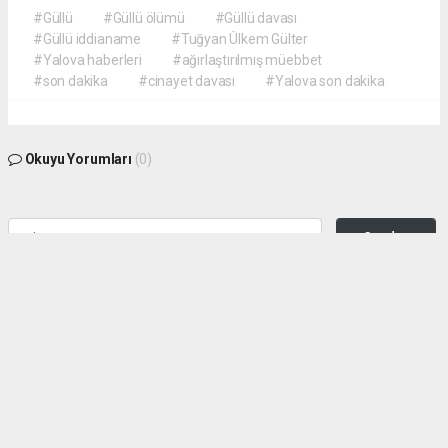
#Güllü
#Güllü ölümü
#Güllü davası
#Güllü iddianame
#Tuğyan Ülkem Gülter
#Yalova haberleri
#ağırlaştırılmış müebbet
#son dakika
#cinayet davası
#Yalova son dakika
Okuyu Yorumları
(0)
Gonder
Yorum yazarak Topluluk Kuralları’nı kabul etmiş bulunuyor ve siteye yaptığınız
yorumunuzla ilgili doğrudan veya dolaylı tüm sorumluluğu tek başınıza
üstleniyorsunuz. Yazılan tüm yorumlardan site yönetimi hiçbir şekilde sorumlu
tutulamaz.
haber paketi
haber scripti
haber yazılımı