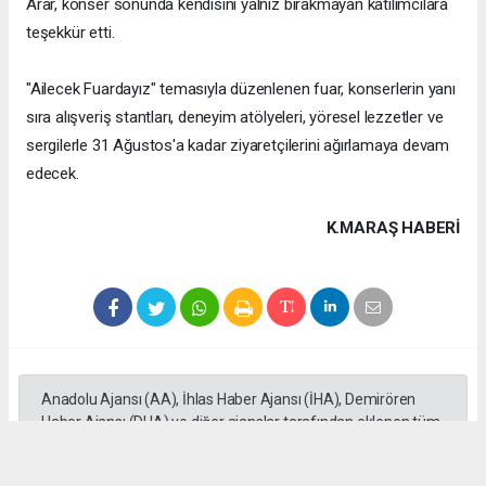
Arar, konser sonunda kendisini yalnız bırakmayan katılımcılara
teşekkür etti.
"Ailecek Fuardayız" temasıyla düzenlenen fuar, konserlerin yanı
sıra alışveriş stantları, deneyim atölyeleri, yöresel lezzetler ve
sergilerle 31 Ağustos'a kadar ziyaretçilerini ağırlamaya devam
edecek.
K.MARAŞ HABERİ
Anadolu Ajansı (AA), İhlas Haber Ajansı (İHA), Demirören
Haber Ajansı (DHA) ve diğer ajanslar tarafından eklenen tüm
haberler, sitemizin editörlerinin müdahalesi olmadan ajans
kanallarından çekilmektedir. Bu haberlerde yer alan hukuki