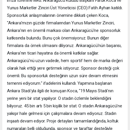
imza törenine MKE Ankaragücü Kulübü Başkanı Faruk Koca ve
Yunus Marketler Zinciri Üst Yöneticisi (CEO) Fatih Ayhan katıldı.
Sponsorluk anlaşmalarının önemine dikkati çeken Koca,
"Ankara'mızın güzide firmalarından Yunus Marketler Zinciri,
Ankara'nın en önemli markası olan Ankaragücü'ne sponsorluk
katkısında bulundu. Bunu çok önemsiyoruz. Bunun diğer
firmalara da örnek olmasını diliyoruz. Ankaragücü'nün başarısı,
Ankara'nın ticari hayatına da önemli katkılar sağlar.
Ankaragücü'nü uzun vadede, hem sportif hem de marka değeri
olarak hak ettiği yere getirmek istiyoruz. Sponsor desteği çok
önemli. Bu sponsorluk desteğinin uzun süre devam etmesini
temenni ediyorum." ifadelerini kullandı. Yapımına başlanan
Ankara Stadı'yla ilgili de konuşan Koca, "19 Mayıs Stadı'nın
yerine yeni bir stat yapılıyor. O stadın özlemle beklendiğini
biliyoruz. 45 bin artı 5 bin kişilik bir stat. O stadın Ankaragücü'ne
yakışır hale gelmesi için çalışmalara devam ediyoruz. Stadın
inşaatı devam ediyor. Proje detayları tamamlandığında, koltuk
numaraları belli olduğunda, sponsor ve taraftar desteğiyle