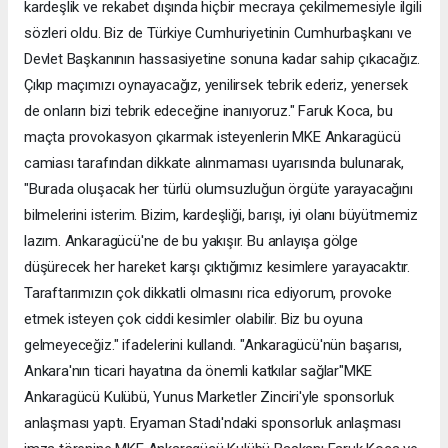
kardeşlik ve rekabet dışında hiçbir mecraya çekilmemesiyle ilgili
sözleri oldu. Biz de Türkiye Cumhuriyetinin Cumhurbaşkanı ve
Devlet Başkanının hassasiyetine sonuna kadar sahip çıkacağız.
Çıkıp maçımızı oynayacağız, yenilirsek tebrik ederiz, yenersek
de onların bizi tebrik edeceğine inanıyoruz." Faruk Koca, bu
maçta provokasyon çıkarmak isteyenlerin MKE Ankaragücü
camiası tarafından dikkate alınmaması uyarısında bulunarak,
"Burada oluşacak her türlü olumsuzluğun örgüte yarayacağını
bilmelerini isterim. Bizim, kardeşliği, barışı, iyi olanı büyütmemiz
lazım. Ankaragücü'ne de bu yakışır. Bu anlayışa gölge
düşürecek her hareket karşı çıktığımız kesimlere yarayacaktır.
Taraftarımızın çok dikkatli olmasını rica ediyorum, provoke
etmek isteyen çok ciddi kesimler olabilir. Biz bu oyuna
gelmeyeceğiz." ifadelerini kullandı. "Ankaragücü'nün başarısı,
Ankara'nın ticari hayatına da önemli katkılar sağlar"MKE
Ankaragücü Kulübü, Yunus Marketler Zinciri'yle sponsorluk
anlaşması yaptı. Eryaman Stadı'ndaki sponsorluk anlaşması