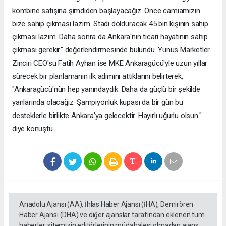
kombine satışına şimdiden başlayacağız. Önce camiamızın
bize sahip çıkması lazım .Stadı dolduracak 45 bin kişinin sahip
çıkması lazım. Daha sonra da Ankara'nın ticari hayatının sahip
çıkması gerekir." değerlendirmesinde bulundu. Yunus Marketler
Zinciri CEO'su Fatih Ayhan ise MKE Ankaragücü'yle uzun yıllar
sürecek bir planlamanın ilk adımını attıklarını belirterek,
"Ankaragücü'nün hep yanındaydık. Daha da güçlü bir şekilde
yanlarında olacağız. Şampiyonluk kupası da bir gün bu
desteklerle birlikte Ankara'ya gelecektir. Hayırlı uğurlu olsun."
diye konuştu.
Anadolu Ajansı (AA), İhlas Haber Ajansı (İHA), Demirören
Haber Ajansı (DHA) ve diğer ajanslar tarafından eklenen tüm
haberler, sitemizin editörlerinin müdahalesi olmadan ajans