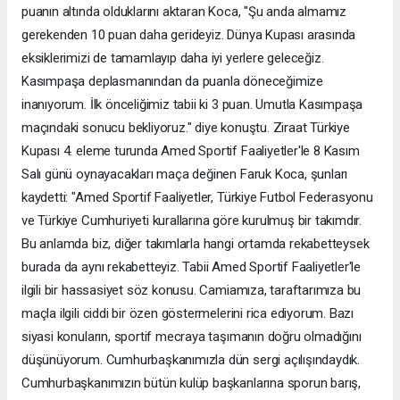
puanın altında olduklarını aktaran Koca, "Şu anda almamız
gerekenden 10 puan daha gerideyiz. Dünya Kupası arasında
eksiklerimizi de tamamlayıp daha iyi yerlere geleceğiz.
Kasımpaşa deplasmanından da puanla döneceğimize
inanıyorum. İlk önceliğimiz tabii ki 3 puan. Umutla Kasımpaşa
maçındaki sonucu bekliyoruz." diye konuştu. Ziraat Türkiye
Kupası 4. eleme turunda Amed Sportif Faaliyetler'le 8 Kasım
Salı günü oynayacakları maça değinen Faruk Koca, şunları
kaydetti: "Amed Sportif Faaliyetler, Türkiye Futbol Federasyonu
ve Türkiye Cumhuriyeti kurallarına göre kurulmuş bir takımdır.
Bu anlamda biz, diğer takımlarla hangi ortamda rekabetteysek
burada da aynı rekabetteyiz. Tabii Amed Sportif Faaliyetler'le
ilgili bir hassasiyet söz konusu. Camiamıza, taraftarımıza bu
maçla ilgili ciddi bir özen göstermelerini rica ediyorum. Bazı
siyasi konuların, sportif mecraya taşımanın doğru olmadığını
düşünüyorum. Cumhurbaşkanımızla dün sergi açılışındaydık.
Cumhurbaşkanımızın bütün kulüp başkanlarına sporun barış,