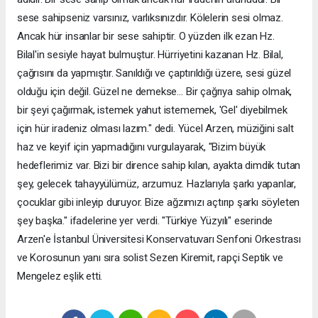
sese sahipseniz varsınız, varlıksınızdır. Kölelerin sesi olmaz.
Ancak hür insanlar bir sese sahiptir. O yüzden ilk ezan Hz.
Bilal'in sesiyle hayat bulmuştur. Hürriyetini kazanan Hz. Bilal,
çağrısını da yapmıştır. Sanıldığı ve çaptırıldığı üzere, sesi güzel
olduğu için değil. Güzel ne demekse… Bir çağrıya sahip olmak,
bir şeyi çağırmak, istemek yahut istememek, 'Gel' diyebilmek
için hür iradeniz olması lazım." dedi. Yücel Arzen, müziğini salt
haz ve keyif için yapmadığını vurgulayarak, "Bizim büyük
hedeflerimiz var. Bizi bir dirence sahip kılan, ayakta dimdik tutan
şey, gelecek tahayyülümüz, arzumuz. Hazlarıyla şarkı yapanlar,
çocuklar gibi inleyip duruyor. Bize ağzımızı açtırıp şarkı söyleten
şey başka." ifadelerine yer verdi. "Türkiye Yüzyılı" eserinde
Arzen'e İstanbul Üniversitesi Konservatuvarı Senfoni Orkestrası
ve Korosunun yanı sıra solist Sezen Kiremit, rapçi Septik ve
Mengelez eşlik etti.