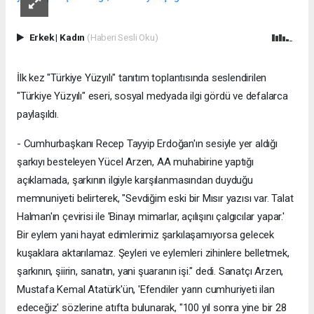
Erkek
|
Kadın
(Haberi Sesli Oku)
İlk kez "Türkiye Yüzyılı" tanıtım toplantısında seslendirilen
"Türkiye Yüzyılı" eseri, sosyal medyada ilgi gördü ve defalarca
paylaşıldı.
- Cumhurbaşkanı Recep Tayyip Erdoğan'ın sesiyle yer aldığı
şarkıyı besteleyen Yücel Arzen, AA muhabirine yaptığı
açıklamada, şarkının ilgiyle karşılanmasından duyduğu
memnuniyeti belirterek, "Sevdiğim eski bir Mısır yazısı var. Talat
Halman'ın çevirisi ile 'Binayı mimarlar, açılışını çalgıcılar yapar.'
Bir eylem yani hayat edimlerimiz şarkılaşamıyorsa gelecek
kuşaklara aktarılamaz. Şeyleri ve eylemleri zihinlere belletmek,
şarkının, şiirin, sanatın, yani şuaranın işi." dedi. Sanatçı Arzen,
Mustafa Kemal Atatürk'ün, 'Efendiler yarın cumhuriyeti ilan
edeceğiz' sözlerine atıfta bulunarak, "100 yıl sonra yine bir 28