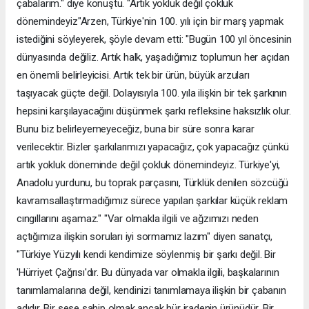
çabalarım." diye konuştu. "Artık yokluk değil çokluk
dönemindeyiz"Arzen, Türkiye'nin 100. yılı için bir marş yapmak
istediğini söyleyerek, şöyle devam etti: "Bugün 100 yıl öncesinin
dünyasında değiliz. Artık halk, yaşadığımız toplumun her açıdan
en önemli belirleyicisi. Artık tek bir ürün, büyük arzuları
taşıyacak güçte değil. Dolayısıyla 100. yıla ilişkin bir tek şarkının
hepsini karşılayacağını düşünmek şarkı refleksine haksızlık olur.
Bunu biz belirleyemeyeceğiz, buna bir süre sonra karar
verilecektir. Bizler şarkılarımızı yapacağız, çok yapacağız çünkü
artık yokluk döneminde değil çokluk dönemindeyiz. Türkiye'yi,
Anadolu yurdunu, bu toprak parçasını, Türklük denilen sözcüğü
kavramsallaştırmadığımız sürece yapılan şarkılar küçük reklam
cıngıllarını aşamaz." "Var olmakla ilgili ve ağzımızı neden
açtığımıza ilişkin soruları iyi sormamız lazım" diyen sanatçı,
"Türkiye Yüzyılı kendi kendimize söylenmiş bir şarkı değil. Bir
'Hürriyet Çağrısı'dır. Bu dünyada var olmakla ilgili, başkalarının
tanımlamalarına değil, kendinizi tanımlamaya ilişkin bir çabanın
adıdır. Bir sese sahip olmak ancak hür iradenin ürünüdür. Bir