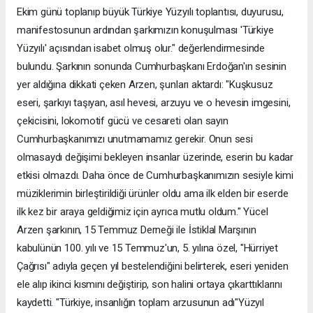
Ekim günü toplanıp büyük Türkiye Yüzyılı toplantısı, duyurusu,
manifestosunun ardından şarkımızın konuşulması 'Türkiye
Yüzyılı' açısından isabet olmuş olur." değerlendirmesinde
bulundu. Şarkının sonunda Cumhurbaşkanı Erdoğan'ın sesinin
yer aldığına dikkati çeken Arzen, şunları aktardı: "Kuşkusuz
eseri, şarkıyı taşıyan, asıl hevesi, arzuyu ve o hevesin imgesini,
çekicisini, lokomotif gücü ve cesareti olan sayın
Cumhurbaşkanımızı unutmamamız gerekir. Onun sesi
olmasaydı değişimi bekleyen insanlar üzerinde, eserin bu kadar
etkisi olmazdı. Daha önce de Cumhurbaşkanımızın sesiyle kimi
müziklerimin birleştirildiği ürünler oldu ama ilk elden bir eserde
ilk kez bir araya geldiğimiz için ayrıca mutlu oldum." Yücel
Arzen şarkının, 15 Temmuz Derneği ile İstiklal Marşının
kabulünün 100. yılı ve 15 Temmuz'un, 5. yılına özel, "Hürriyet
Çağrısı" adıyla geçen yıl bestelendiğini belirterek, eseri yeniden
ele alıp ikinci kısmını değiştirip, son halini ortaya çıkarttıklarını
kaydetti. "Türkiye, insanlığın toplam arzusunun adı"Yüzyıl