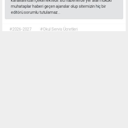
kanallarından çekilmektedir. Bu haberlerde yer alan hukuki
muhataplar haberi geçen ajanslar olup sitemizin hiç bir
editörü sorumlu tutulamaz...
#2026-2027
#Okul Servis Ücretleri
#Eğitimde Yeni Dönem
Dilber KÖSE
dilber@kalpgazetesi.com
Okuyu Yorumları
(0)
Gonder