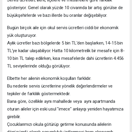
gösteriyor. Genel olarak yüzde 10 civarında bir artış görülse de
büyükşehirlerde ve bazı illerde bu oranlar değişebiliyor.
Bugün birçok aile için okul servis ücretleri ciddi bir ekonomik
yük oluşturuyor.
Aylık ücretler bazı bölgelerde 5 bin TL'den başlarken, 14-15 bin
TL'ye kadar ulaşabiliyor. Hatta 10 kilometrelik bir mesafe için 8-
10 bin TL talep edilirken, kısa mesafelerde dahi ücretlerin 4.456
TL seviyelerinde olduğu görülüyor.
Elbette her ailenin ekonomik koşulları farklıdır.
Bu nedenle servis ücretlerine yönelik değerlendirmeler ve
tepkiler de farklılık göstermektedir.
Bana göre, özellikle aynı mahallede veya aynı apartmanda
oturan aileler için eski usul "imece" anlayışı yeniden hayatımıza
girebilir.
Çocuklarımızı okula götürüp getirme konusunda ailelerin
dönüşümlü olarak sorumluluk üstlenmesi hem ekonomik