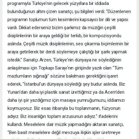
programıyla Türkiye'nin gelecek yüzyıllara bir iddiada
bulunduğunun altını çizen sanatçı, şu bilgileri verdi: "Düzenlenen
programın toplumun tüm kesimlerini kapsayıcı bir dili ve yapısı
vardı. Dikkat ederseniz bizim şarkımız da müziğin çeşitli
disiplinlerinin bir araya geldiği bir terkib, bir kompozisyondu
aslında. Çeşitli müzik disiplinlerinin, ses çıkarma biçimlerinin bir
araya getirilerek bir derdi söylemeye çalıştığı bir şarkı yapmak
istedik." Sanatçı Arzen, Türkiye'nin dünyaya ne söylediğinin
anlaşılması için Topkapı Sarayı'nın girişinde yazılı olan "Tüm
mazlumların sığınağı" sözüne bakılması gerektiğini işaret
ederek, "İstanbul'un dünyaya söylediği şey budur aslında. Biz
Yunan'dan daha iyi plastik sanat ürettiğimiz ya da Acem'den
daha iyi şiir yazdığımız için masaya yumruğumuzu, iddiamızı
koymuyoruz. Biz esas itibarıyla bu toplanmanın, füzyonun
adıyız. Biz insanlığın toplam arzusunun adıyız." ifadelerini
kullandı. Meselelere dair müzik yapmadığını aktaran sanatçı,
"Ben basit meselelere değil mevzuya ilişkin işler üretmeye