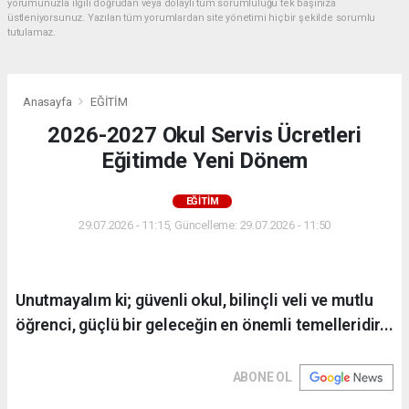
yorumunuzla ilgili doğrudan veya dolaylı tüm sorumluluğu tek başınıza
üstleniyorsunuz. Yazılan tüm yorumlardan site yönetimi hiçbir şekilde sorumlu
tutulamaz.
Anasayfa
EĞİTİM
2026-2027 Okul Servis Ücretleri
Eğitimde Yeni Dönem
EĞİTİM
29.07.2026 - 11:15, Güncelleme: 29.07.2026 - 11:50
Unutmayalım ki; güvenli okul, bilinçli veli ve mutlu
öğrenci, güçlü bir geleceğin en önemli temelleridir...
ABONE OL