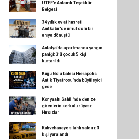
UTEF'e Anlamlı Teşekkür
Belgesi
34 yıllık evlat hasreti
Anıtkabir'de umut dolu bir
anıya dönüştü
Antalya’da apartmanda yangın
paniği: 3’ü çocuk 5 kişi
kurtarıldı
Kuğu Gölü balesi Hierapolis
Antik Tiyatrosu'nda büyüleyici
gece
Konyaaltı Sahili'nde denize
girenlerin korkulu rüyası:
Hırsızlar
Kahvehaneye silahlı saldırı: 3
kişi yaralandı