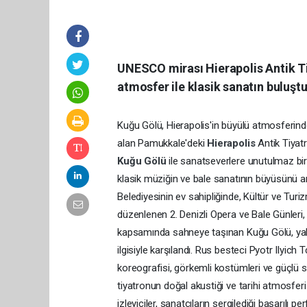
UNESCO mirası Hierapolis Antik Ti
atmosfer ile klasik sanatın buluşt
Kuğu Gölü, Hierapolis'in büyülü atmosferind
alan Pamukkale'deki
Hierapolis
Antik Tiyat
Kuğu Gölü
ile sanatseverlere unutulmaz bir 
klasik müziğin ve bale sanatının büyüsünü an
Belediyesinin ev sahipliğinde, Kültür ve Turi
düzenlenen 2. Denizli Opera ve Bale Günleri
kapsamında sahneye taşınan Kuğu Gölü, yalnı
ilgisiyle karşılandı. Rus besteci Pyotr Ilyich
koreografisi, görkemli kostümleri ve güçlü s
tiyatronun doğal akustiği ve tarihi atmosferi
izleyiciler, sanatçıların sergilediği başarılı