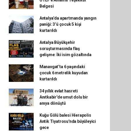
UTEF'e Anlamlı Teşekkür
Belgesi
Antalya’da apartmanda yangın
paniği: 3’ü çocuk 5 kişi
kurtarıldı
Antalya Büyükşehir
soruşturmasında flaş
gelişme: İki isim gözaltında
Manavgat’ta 6 yaşındaki
çocuk 6 metrelik kuyudan
kurtarıldı
34 yıllık evlat hasreti
Anıtkabir'de umut dolu bir
anıya dönüştü
Kuğu Gölü balesi Hierapolis
Antik Tiyatrosu'nda büyüleyici
gece