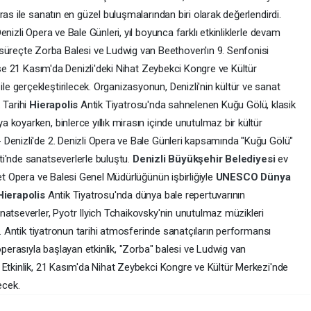
as ile sanatın en güzel buluşmalarından biri olarak değerlendirdi.
nizli Opera ve Bale Günleri, yıl boyunca farklı etkinliklerle devam
reçte Zorba Balesi ve Ludwig van Beethoven'ın 9. Senfonisi
 ise 21 Kasım'da Denizli'deki Nihat Zeybekci Kongre ve Kültür
 gerçekleştirilecek. Organizasyonun, Denizli'nin kültür ve sanat
 Tarihi
Hierapolis
Antik Tiyatrosu'nda sahnelenen Kuğu Gölü, klasik
koyarken, binlerce yıllık mirasın içinde unutulmaz bir kültür
Denizli'de 2. Denizli Opera ve Bale Günleri kapsamında "Kuğu Gölü"
ti'nde sanatseverlerle buluştu.
Denizli Büyükşehir Belediyesi
ev
let Opera ve Balesi Genel Müdürlüğünün işbirliğiyle
UNESCO Dünya
Hierapolis
Antik Tiyatrosu'nda dünya bale repertuvarının
natseverler, Pyotr Ilyich Tchaikovsky'nin unutulmaz müzikleri
i. Antik tiyatronun tarihi atmosferinde sanatçıların performansı
operasıyla başlayan etkinlik, "Zorba" balesi ve Ludwig van
 Etkinlik, 21 Kasım'da Nihat Zeybekci Kongre ve Kültür Merkezi'nde
ecek.