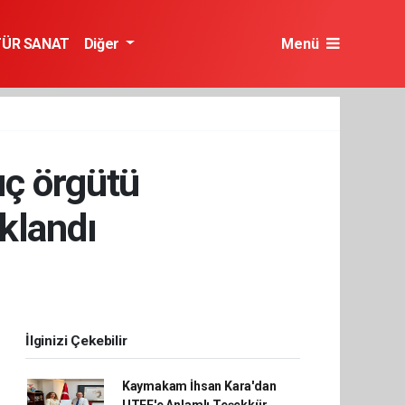
TÜR SANAT
Diğer
Menü
uç örgütü
klandı
İlginizi Çekebilir
Kaymakam İhsan Kara'dan