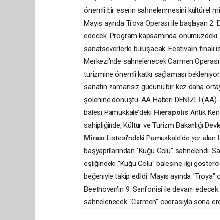
önemli bir eserin sahnelenmesini kültürel mir
Mayıs ayında Troya Operası ile başlayan 2. De
edecek. Program kapsamında önümüzdeki sü
sanatseverlerle buluşacak. Festivalin finali
Merkezi'nde sahnelenecek Carmen Operası ile
turizmine önemli katkı sağlaması bekleniyor.
sanatın zamansız gücünü bir kez daha ortaya 
şölenine dönüştü. AA Haberi DENİZLİ (AA) - 
balesi Pamukkale'deki
Hierapolis
Antik Ken
sahipliğinde, Kültür ve Turizm Bakanlığı Dev
Mirası
Listesi'ndeki Pamukkale'de yer alan
başyapıtlarından "Kuğu Gölü" sahnelendi. Sa
eşliğindeki "Kuğu Gölü" balesine ilgi gösterd
beğeniyle takip edildi. Mayıs ayında "Troya" 
Beethoven'ın 9. Senfonisi ile devam edecek.
sahnelenecek "Carmen" operasıyla sona er