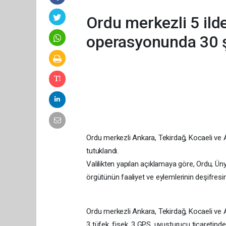
Ordu merkezli 5 ild
operasyonunda 30 ş
Ordu merkezli Ankara, Tekirdağ, Kocaeli ve 
tutuklandı.
Valilikten yapılan açıklamaya göre, Ordu, Ün
örgütünün faaliyet ve eylemlerinin deşifresi
Ordu merkezli Ankara, Tekirdağ, Kocaeli ve 
3 tüfek, fişek, 3 GPS, uyuşturucu ticaretind