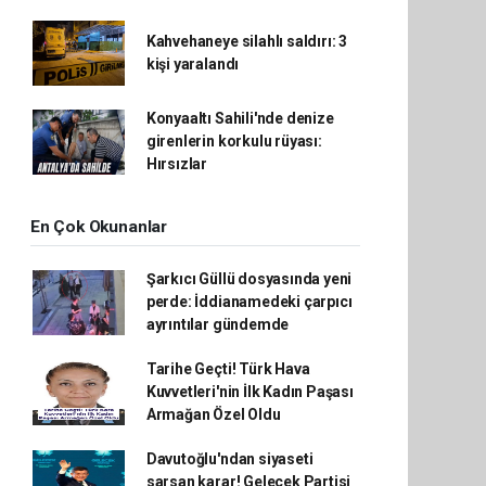
Kahvehaneye silahlı saldırı: 3
kişi yaralandı
Konyaaltı Sahili'nde denize
girenlerin korkulu rüyası:
Hırsızlar
En Çok Okunanlar
Şarkıcı Güllü dosyasında yeni
perde: İddianamedeki çarpıcı
ayrıntılar gündemde
Tarihe Geçti! Türk Hava
Kuvvetleri'nin İlk Kadın Paşası
Armağan Özel Oldu
Davutoğlu'ndan siyaseti
sarsan karar! Gelecek Partisi