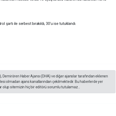
l şartı ile serbest bırakıldı, 30'u ise tutuklandı.
), Demirören Haber Ajansı (DHA) ve diğer ajanslar tarafından eklenen
lesi olmadan ajans kanallarından çekilmektedir. Bu haberlerde yer
 olup sitemizin hiç bir editörü sorumlu tutulamaz...