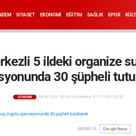
NDEM
SİYASET
EKONOMİ
EĞİTİM
SAĞLIK
SPOR
KÜL
kezli 5 ildeki organize s
syonunda 30 şüpheli tutu
08.06.2024 - 00:04, Güncelleme: 01.01.1970 - 02:00
GÜNDEM
ABONE OL