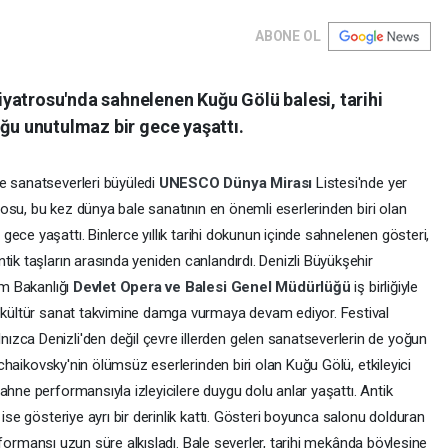
ABONE OL
yatrosu'nda sahnelenen Kuğu Gölü balesi, tarihi
uğu unutulmaz bir gece yaşattı.
e sanatseverleri büyüledi
UNESCO Dünya Mirası
Listesi'nde yer
rosu, bu kez dünya bale sanatının en önemli eserlerinden biri olan
gece yaşattı. Binlerce yıllık tarihi dokunun içinde sahnelenen gösteri,
tik taşların arasında yeniden canlandırdı. Denizli Büyükşehir
zm Bakanlığı
Devlet Opera ve Balesi Genel Müdürlüğü
iş birliğiyle
, kültür sanat takvimine damga vurmaya devam ediyor. Festival
zca Denizli'den değil çevre illerden gelen sanatseverlerin de yoğun
 Tchaikovsky'nin ölümsüz eserlerinden biri olan Kuğu Gölü, etkileyici
ahne performansıyla izleyicilere duygu dolu anlar yaşattı. Antik
 ise gösteriye ayrı bir derinlik kattı. Gösteri boyunca salonu dolduran
 performansı uzun süre alkışladı. Bale severler, tarihi mekânda böylesine