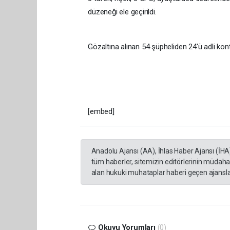
düzeneği ele geçirildi.
Gözaltına alınan 54 şüpheliden 24'ü adli kontro
[embed]
Anadolu Ajansı (AA), İhlas Haber Ajansı (İHA
tüm haberler, sitemizin editörlerinin müdaha
alan hukuki muhataplar haberi geçen ajanslar
Okuyu Yorumları
(0)