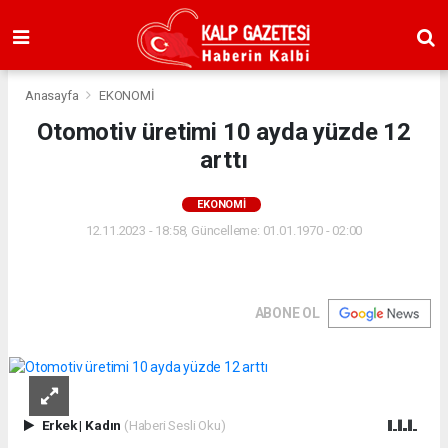
Anasayfa
EKONOMİ
Otomotiv üretimi 10 ayda yüzde 12
arttı
EKONOMİ
12.11.2023 - 18:58, Güncelleme: 01.01.1970 - 02:00
ABONE OL
Erkek
|
Kadın
(Haberi Sesli Oku)