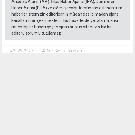
Anadolu Ajansı (AA), İhlas Haber Ajansı (İHA), Demirören
Haber Ajansı (DHA) ve diğer ajanslar tarafından eklenen tüm
haberler, sitemizin editörlerinin müdahalesi olmadan ajans
kanallarından çekilmektedir. Bu haberlerde yer alan hukuki
muhataplar haberi geçen ajanslar olup sitemizin hiç bir
editörü sorumlu tutulamaz...
#2026-2027
#Okul Servis Ücretleri
#Eğitimde Yeni Dönem
Dilber KÖSE
dilber@kalpgazetesi.com
Okuyu Yorumları
(0)