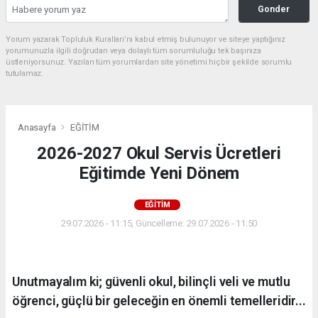
Gonder
Yorum yazarak Topluluk Kuralları’nı kabul etmiş bulunuyor ve siteye yaptığınız
yorumunuzla ilgili doğrudan veya dolaylı tüm sorumluluğu tek başınıza
üstleniyorsunuz. Yazılan tüm yorumlardan site yönetimi hiçbir şekilde sorumlu
tutulamaz.
Anasayfa
EĞİTİM
2026-2027 Okul Servis Ücretleri
Eğitimde Yeni Dönem
EĞİTİM
29.07.2026 - 11:15, Güncelleme: 29.07.2026 - 11:50
Unutmayalım ki; güvenli okul, bilinçli veli ve mutlu
öğrenci, güçlü bir geleceğin en önemli temelleridir...